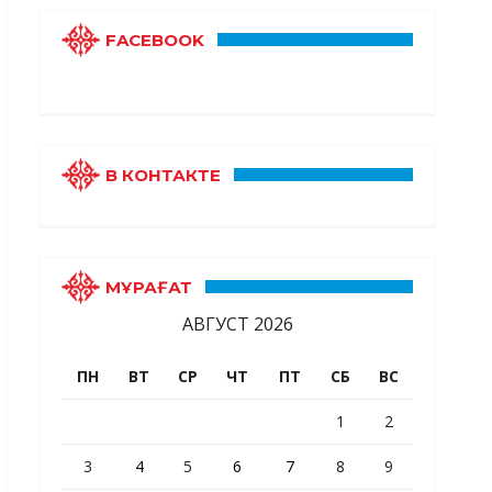
FACEBOOK
В КОНТАКТЕ
МҰРАҒАТ
АВГУСТ 2026
ПН
ВТ
СР
ЧТ
ПТ
СБ
ВС
1
2
3
4
5
6
7
8
9