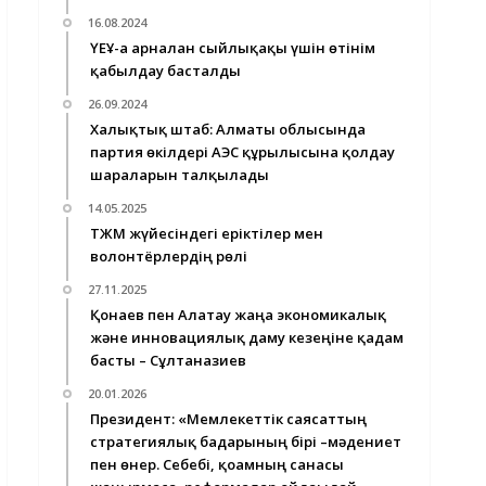
16.08.2024
ҮЕҰ-ға арналған сыйлықақы үшін өтінім
қабылдау басталды
26.09.2024
Халықтық штаб: Алматы облысында
партия өкілдері АЭС құрылысына қолдау
шараларын талқылады
14.05.2025
ТЖМ жүйесіндегі еріктілер мен
волонтёрлердің рөлі
27.11.2025
Қонаев пен Алатау жаңа экономикалық
және инновациялық даму кезеңіне қадам
басты – Cұлтанғазиев
20.01.2026
Президент: «Мемлекеттік саясаттың
стратегиялық бағдарының бірі –мәдениет
пен өнер. Себебі, қоғамның санасы