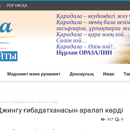
с
PDF НҰСҚА
Қарадала – кеудемдегi жез 
Қарадала – менiң бала кезiм
ғасырларға, ұрпақтарға ж
Қарадала – қара өлең ғой…
Сөзiм ғой…
Қарадала – Өзiм ғой!..
Нұрлан ОРАЗАЛИН
Мәдениет және руханият
Денсаулық
Иман
Та
ингу ғибадатханасын аралап көрді
жингу ғибадатханасын аралап көрді
317
0