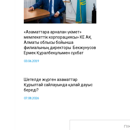
«Азаматтарға арналған үкімет»
мемлекеттік корпорациясы» КЕ АҚ
Алматы облысы бойынша
филиалының директоры Бекжунусов
Ермек Құралбекұлымен сұхбат
03.06.2019
Шетелде жүрген азаматтар
Құрылтай сайлауында қалай дауыс
береді?
07.08.2026
ПІ