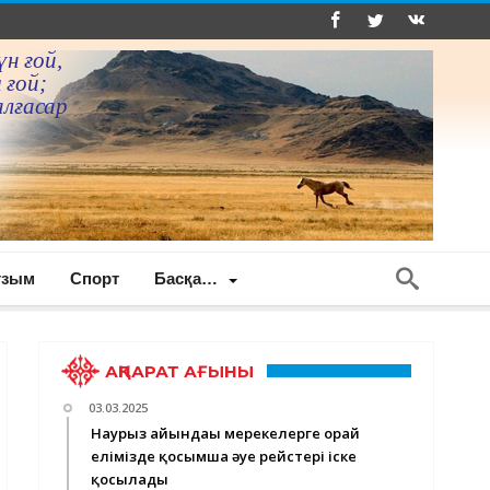
үн ғой,
 ғой;
алғасар
ғзым
Спорт
Басқа…
АҚПАРАТ АҒЫНЫ
03.03.2025
Наурыз айындағы мерекелерге орай
елімізде қосымша әуе рейстері іске
қосылады