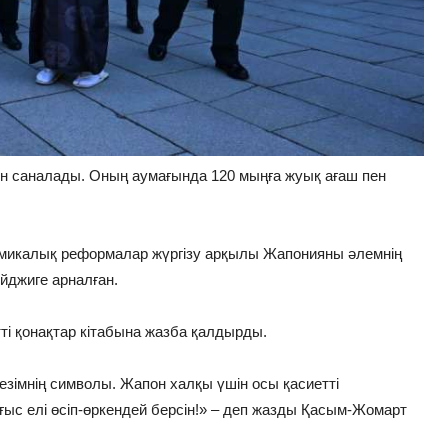
н саналады. Оның аумағында 120 мыңға жуық ағаш пен
номикалық реформалар жүргізу арқылы Жапонияны әлемнің
йджиге арналған.
і қонақтар кітабына жазба қалдырды.
сезімнің символы. Жапон халқы үшін осы қасиетті
ыс елі өсіп-өркендей берсін!» – деп жазды Қасым-Жомарт