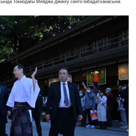
ында Токиодағы Мейджи Джингу синто ғибадатханасына