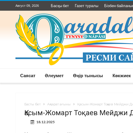
Басқы бет
Газет туралы
Бізбен байланы
Август 09, 2026
Саясат
Әлеумет
Өңір тынысы
Көкжиек
Басты бет
Ақпарат ағыны
Қасым-Жомарт Тоқаев Мейджи Дж
Қасым-Жомарт Тоқаев Мейджи Д
18.12.2025