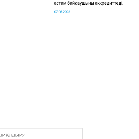
астам байқаушыны аккредиттеді.
07.08.2026
КІР ҚАЛДЫРУ