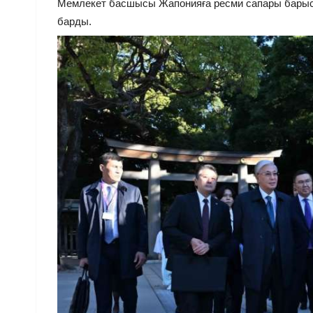
Мемлекет басшысы Жапонияға ресми сапары барыс
барды.