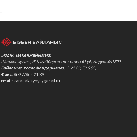
БІЗБЕН БАЙЛАНЫС
Біздің мекенжайымыз:
Шонжы ауылы, Ж.Құдайбергенов көшесі 61 үй, Индекс:041800
Байланыс теелефондарымыз:
2-21-89, 79-0-92,
Факс:
8(72778) 2-21-89
Email:
karadala.tynysy@mail.ru