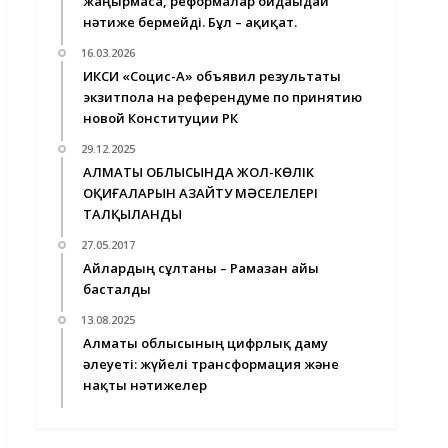
жаңғырмаса, реформалар ойдағыдай
нәтиже бермейді. Бұл – ақиқат.
16.03.2026
ИКСИ «Социс-А» объявил результаты
экзитпола на референдуме по принятию
новой Конституции РК
29.12.2025
АЛМАТЫ ОБЛЫСЫНДА ЖОЛ-КӨЛІК
ОҚИҒАЛАРЫН АЗАЙТУ МӘСЕЛЕЛЕРІ
ТАЛҚЫЛАНДЫ
27.05.2017
Айлардың сұлтаны – Рамазан айы
басталды
13.08.2025
Алматы облысының цифрлық даму
әлеуеті: жүйелі трансформация және
нақты нәтижелер