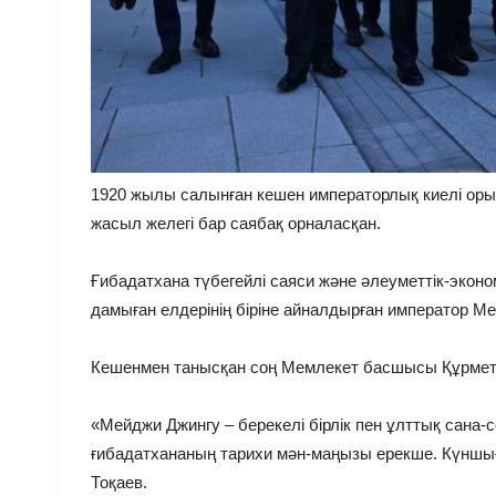
1920 жылы салынған кешен императорлық киелі оры
жасыл желегі бар саябақ орналасқан.
Ғибадатхана түбегейлі саяси және әлеуметтік-эко
дамыған елдерінің біріне айналдырған император Ме
Кешенмен танысқан соң Мемлекет басшысы Құрметт
«Мейджи Джингу – берекелі бірлік пен ұлттық сана-
ғибадатхананың тарихи мән-маңызы ерекше. Күншығ
Тоқаев.