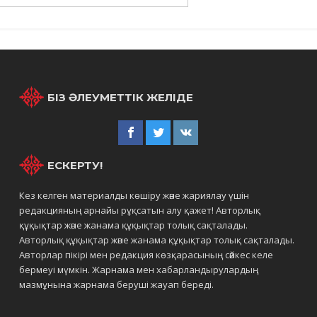
БІЗ ӘЛЕУМЕТТІК ЖЕЛІДЕ
ЕСКЕРТУ!
Кез келген материалды көшіру және жариялау үшін
редакцияның арнайы рұқсатын алу қажет! Авторлық
құқықтар және жанама құқықтар толық сақталады.
Авторлық құқықтар және жанама құқықтар толық сақталады.
Авторлар пікірі мен редакция көзқарасының сәйкес келе
бермеуі мүмкін. Жарнама мен хабарландырулардың
мазмұнына жарнама беруші жауап береді.