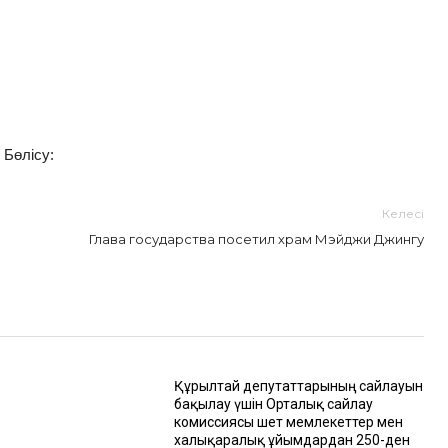
Бөлісу:
Келесі
Глава государства посетил храм Мэйджи Джингу
Құрылтай депутаттарының сайлауын
бақылау үшін Орталық сайлау
комиссиясы шет мемлекеттер мен
халықаралық ұйымдардан 250-ден