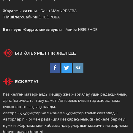
Жауапты хатшы
– Баян МАМЫРБАЕВА
Тілшілер:
Сабирәм ӘНВӘРОВА
Беттеуші-бағдарламалаушы
– Алиби ИЗЕКЕНОВ
БІЗ ӘЛЕУМЕТТІК ЖЕЛІДЕ
ЕСКЕРТУ!
Кез келген материалды көшіру және жариялау үшін редакцияның
арнайы рұқсатын алу қажет! Авторлық құқықтар және жанама
құқықтар толық сақталады.
Авторлық құқықтар және жанама құқықтар толық сақталады.
Авторлар пікірі мен редакция көзқарасының сәйкес келе бермеуі
мүмкін. Жарнама мен хабарландырулардың мазмұнына жарнама
беруші жауап береді.