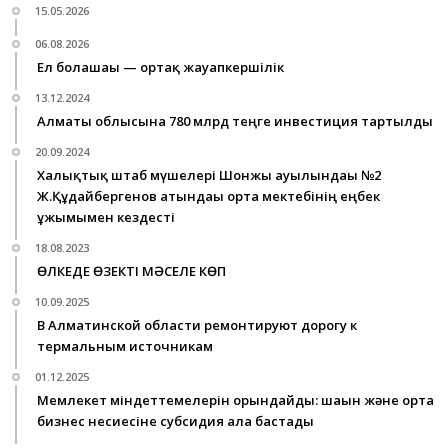
15.05.2026
06.08.2026
Ел болашағы — ортақ жауапкершілік
13.12.2024
Алматы облысына 780 млрд теңге инвестиция тартылды
20.09.2024
Халықтық штаб мүшелері Шонжы ауылындағы №2
Ж.Құдайбергенов атындағы орта мектебінің еңбек
ұжымымен кездесті
18.08.2023
ӨЛКЕДЕ ӨЗЕКТІ МӘСЕЛЕ КӨП
10.09.2025
В Алматинской области ремонтируют дорогу к
термальным источникам
01.12.2025
Мемлекет міндеттемелерін орындайды: шағын және орта
бизнес несиесіне субсидия ала бастады