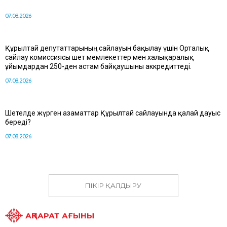
07.08.2026
Құрылтай депутаттарының сайлауын бақылау үшін Орталық
сайлау комиссиясы шет мемлекеттер мен халықаралық
ұйымдардан 250-ден астам байқаушыны аккредиттеді.
07.08.2026
Шетелде жүрген азаматтар Құрылтай сайлауында қалай дауыс
береді?
07.08.2026
ПІКІР ҚАЛДЫРУ
АҚПАРАТ АҒЫНЫ