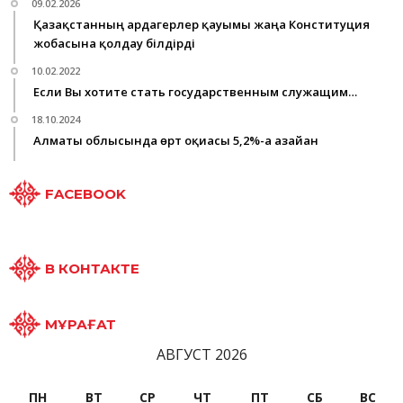
09.02.2026
Қазақстанның ардагерлер қауымы жаңа Конституция
жобасына қолдау білдірді
10.02.2022
Если Вы хотите стать государственным служащим…
18.10.2024
Алматы облысында өрт оқиғасы 5,2%-ға азайған
FACEBOOK
В КОНТАКТЕ
МҰРАҒАТ
АВГУСТ 2026
ПН
ВТ
СР
ЧТ
ПТ
СБ
ВС