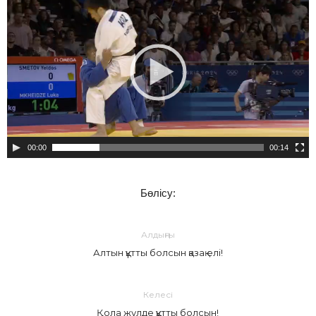
00:00
00:14
Бөлісу:
Алдыңғы
Алтын құтты болсын қазақ елі!
Келесі
Қола жүлде құтты болсын!