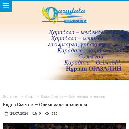
Қарадала – кеудемдегi жез үн 
Қарадала – менiң бала кезiм ғ
ғасырларға, ұрпақтарға жалғ
Қарадала – қара өлең ғой
Сөзiм ғой…
Қарадала – Өзiм ғой!..
Нұрлан ОРАЗАЛИН
Басты бет
Спорт
Елдос Сметов — Олимпиада чемпионы
Елдос Сметов — Олимпиада чемпионы
28.07.2024
0
535
Видеоплеер