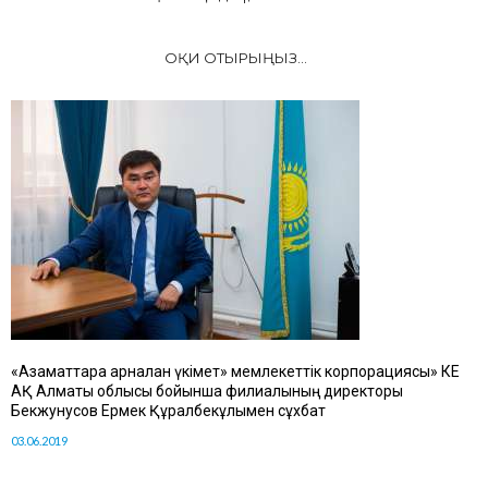
ОҚИ ОТЫРЫҢЫЗ...
«Азаматтарға арналған үкімет» мемлекеттік корпорациясы» КЕ
АҚ Алматы облысы бойынша филиалының директоры
Бекжунусов Ермек Құралбекұлымен сұхбат
03.06.2019