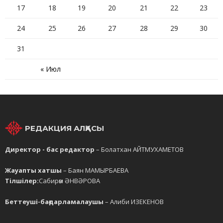
17
18
19
20
21
22
23
24
25
26
27
28
29
30
31
« Июл
РЕДАКЦИЯ АЛҚАСЫ
Директор - бас редактор
– Болатхан АЙТМУХАМЕТОВ
Жауапты хатшы
– Баян МАМЫРБАЕВА
Тілшілер:
Сабирәм ӘНВӘРОВА
Беттеуші-бағдарламалаушы
– Алиби ИЗЕКЕНОВ