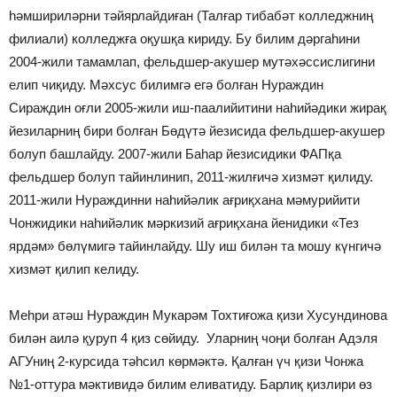
һәмшириләрни тәйярлайдиған (Талғар тибабәт колледжниң
филиали) колледжға оқушқа кириду. Бу билим дәргаһини
2004-жили тамамлап, фельдшер-акушер мутәхәссислигини
елип чиқиду. Мәхсус билимгә егә болған Нураждин
Сираждин оғли 2005-жили иш-паалийитини наһийәдики жирақ
йезиларниң бири болған Бөдүтә йезисида фельдшер-акушер
болуп башлайду. 2007-жили Баһар йезисидики ФАПқа
фельдшер болуп тайинлинип, 2011-жилғичә хизмәт қилиду.
2011-жили Нураждинни наһийәлик ағриқхана мәмурийити
Чонжидики наһийәлик мәркизий ағриқхана йенидики «Тез
ярдәм» бөлүмигә тайинлайду. Шу иш билән та мошу күнгичә
хизмәт қилип келиду.
Меһри атәш Нураждин Мукарәм Тохтиғожа қизи Хусундинова
билән аилә қуруп 4 қиз сөйиду. Уларниң чоңи болған Адэля
АГУниң 2-курсида тәһсил көрмәктә. Қалған үч қизи Чонжа
№1-оттура мәктивидә билим еливатиду. Барлиқ қизлири өз