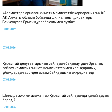
«Азаматтарға арналған үкімет» мемлекеттік корпорациясы» КЕ
АҚ Алматы облысы бойынша филиалының директоры
Бекжунусов Ермек Құралбекұлымен сұхбат
03.06.2019
07.08.2026
Құрылтай депутаттарының сайлауын бақылау үшін Орталық
сайлау комиссиясы шет мемлекеттер мен халықаралық
ұйымдардан 250-ден астам байқаушыны аккредиттеді.
07.08.2026
Шетелде жүрген азаматтар Құрылтай сайлауында қалай дауыс
береді?
07.08.2026