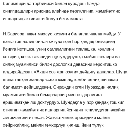
билимлири вә тәрбийиси билән курсдаш һәмдә
синипдашлири арисида алаһидә пәриқлинип, жәмийәтлик
ишларниң активисти болуп йетилмәктә.
Н.Барисов пәқәт мәхсус хизмити биләнла чәкләнмәйду. У
өзигә тәшналиқ билән күтүватқан һәр қандақ бемарниң
йениға йетишкә, униң сағламлиғини тикләшкә, көңлини
көтирип, кесәл азавидин қутулдурушқа мәйин сөзлири вә
силиқ муамилиси билән дәсләпки давасини көрситишкә
алдирайдекән. «Яхши сөз жан озуғи» дәйдиғу даналар. Шуңа
шипа тапқан жанлар «сөзи юмшақ, қәлби иллиқ шипакар
балимиз» дейишидекән. Сираждин оғли Нураждин иллиқ
муамилиси билән бемарларниң миннәтдарлиғиға
еришиватқан яш дохтурдур. Шундақла у һәр қандақ тәшкил
етилгән жәмийәтлик ишларниң йенидин тепилидиған әжайип
әмгәкчан жигит екән. Жамаәтчилик арисидики мәйли
хәйрихаһлиқ, мәйли ғәмхорлуқ қилиш, йәни түлүк