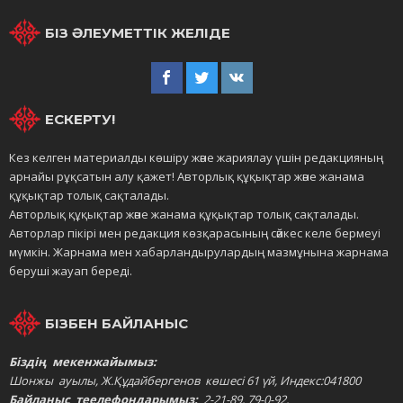
БІЗ ӘЛЕУМЕТТІК ЖЕЛІДЕ
ЕСКЕРТУ!
Кез келген материалды көшіру және жариялау үшін редакцияның
арнайы рұқсатын алу қажет! Авторлық құқықтар және жанама
құқықтар толық сақталады.
Авторлық құқықтар және жанама құқықтар толық сақталады.
Авторлар пікірі мен редакция көзқарасының сәйкес келе бермеуі
мүмкін. Жарнама мен хабарландырулардың мазмұнына жарнама
беруші жауап береді.
БІЗБЕН БАЙЛАНЫС
Біздің мекенжайымыз:
Шонжы ауылы, Ж.Құдайбергенов көшесі 61 үй, Индекс:041800
Байланыс теелефондарымыз:
2-21-89, 79-0-92,