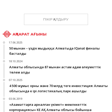
ПІКІР ҚАЛДЫРУ
АҚПАРАТ АҒЫНЫ
17.06.2025
50 мыңнан – үздік мыңдыққа: Алматыда IQanat финалы
басталды
18.10.2024
Алматы облысында 87 мыңнан астам адам әлеуметтік
төлем алды
07.10.2025
4 500 жұмыс орны және 70 млрд теңге инвестиция: Алматы
облысында ең ірі логистикалық парк ашылды
03.06.2019
«Азаматтарға арналған үкімет» мемлекеттік
корпорациясы» КЕ АҚ Алматы облысы бойынша