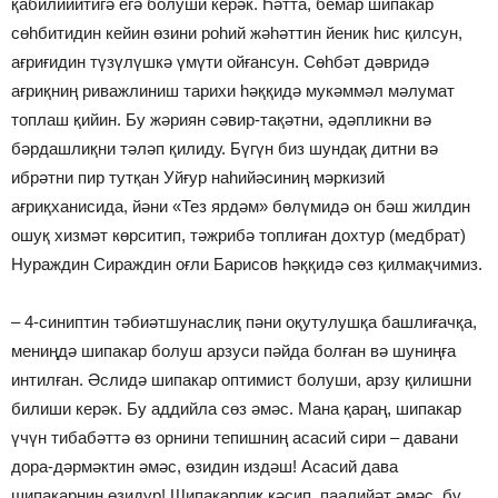
қабилийитигә егә болуши керәк. Һәтта, бемар шипакар
сөһбитидин кейин өзини роһий жәһәттин йеник һис қилсун,
ағриғидин түзүлүшкә үмүти ойғансун. Сөһбәт дәвридә
ағриқниң риважлиниш тарихи һәққидә мукәммәл мәлумат
топлаш қийин. Бу жәриян сәвир-тақәтни, әдәпликни вә
бәрдашлиқни тәләп қилиду. Бүгүн биз шундақ дитни вә
ибрәтни пир тутқан Уйғур наһийәсиниң мәркизий
ағриқханисида, йәни «Тез ярдәм» бөлүмидә он бәш жилдин
ошуқ хизмәт көрситип, тәжрибә топлиған дохтур (медбрат)
Нураждин Сираждин оғли Барисов һәққидә сөз қилмақчимиз.
– 4-синиптин тәбиәтшунаслиқ пәни оқутулушқа башлиғачқа,
мениңдә шипакар болуш арзуси пәйда болған вә шуниңға
интилған. Әслидә шипакар оптимист болуши, арзу қилишни
билиши керәк. Бу аддийла сөз әмәс. Мана қараң, шипакар
үчүн тибабәттә өз орнини тепишниң асасий сири – давани
дора-дәрмәктин әмәс, өзидин издәш! Асасий дава
шипакарниң өзидур! Шипакарлиқ кәсип, паалийәт әмәс, бу