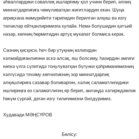
әһваллардики соваплиқ ишларғиму қол учини берип, әлниң
миннәтдарлиғиға чөмүливатқан жигитләрдин екән. Шуңа
ағриқхана мәмүрийити тәрипидин берилгән алқиш вә изгү
тиләкләр ейтқанлиримизға купайә. Немә болушидин қәтъий
нәзәр, көпниң һөрмитидин артуқ мукапат болмиса керәк.
Сөзниң қисқиси, һеч бир утуқниң өзлигидин
кәлмәйдиғанлиғини әскә алсақ, яш болсиму, һазирдин әмгиги
көпкә үлгә сүпитидә тонулуватқан бүгүнки қәһриманимизниң
кәлгүсидә техиму көпчиликниң зор миннәтдарлиқ
алқишлириға сазавәр боливәргин, хәлиқ саламәтлигидики
ишлириңға өз саламәтлигиң яр берип, аиләңдә хатирждәмлик
һөкүм сүргәй, дегән изгү тилигимизни билдүримиз.
Худавәди МӘҢСҮРОВ
Бөлісу: