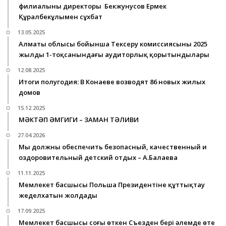
филиалының директоры Бекжунусов Ермек
Құралбекұлымен сұхбат
13.05.2025
Алматы облысы бойынша Тексеру комиссиясының 2025
жылдың 1-тоқсанындағы аудиторлық қорытындылары
12.08.2025
Итоги полугодия: В Конаеве возводят 86 новых жилых
домов
15.12.2025
МӘКТӘП ӘМГИГИ – ЗАМАН ТӘЛИВИ
27.04.2026
Мы должны обеспечить безопасный, качественный и
оздоровительный детский отдых – А.Балаева
11.11.2025
Мемлекет басшысы Польша Президентіне құттықтау
жеделхатын жолдады
17.09.2025
Мемлекет басшысы соңғы өткен Съезден бері әлемде өте