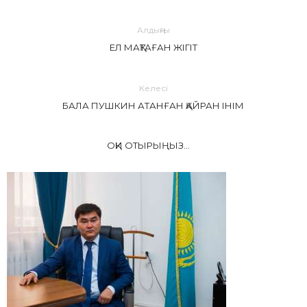
Алдыңғы
ЕЛ МАҚТАҒАН ЖІГІТ
Келесі
БАЛА ПУШКИН АТАНҒАН ҚАЙРАН ІНІМ
ОҚИ ОТЫРЫҢЫЗ...