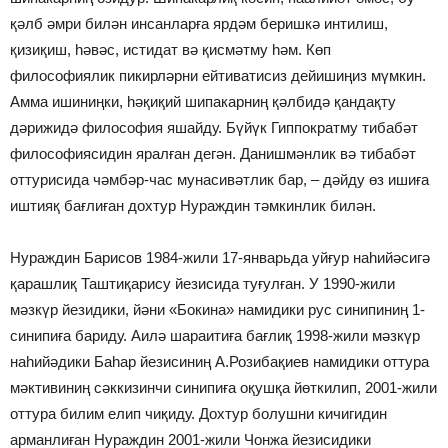
қәлб әмри билән инсанларға ярдәм беришкә интилиш,
қизиқиш, һәвәс, истидат вә қисмәтму һәм. Көп
философиялик пикирләрни ейтиватисиз дейишиңиз мүмкин.
Амма ишиниңки, һәқиқий шипакарниң қәлбидә қандақту
дәрижидә философия яшайду. Бүйүк Гиппократму тибабәт
философиясидин яралған дегән. Данишмәнлик вә тибабәт
оттурисида чәмбәр-час мунасивәтлик бар, – дәйду өз ишиға
иштияқ бағлиған дохтур Нураждин тәмкинлик билән.
Нураждин Барисов 1984-жили 17-январьда уйғур наһийәсигә
қарашлиқ Таштиқарису йезисида туғулған. У 1990-жили
мәзкүр йезидики, йәни «Бокина» намидики рус синипиниң 1-
синипиға бариду. Аилә шараитиға бағлиқ 1998-жили мәзкүр
наһийәдики Баһар йезисиниң А.Розибақиев намидики оттура
мәктивиниң сәккизинчи синипиға оқушқа йөткилип, 2001-жили
оттура билим елип чиқиду. Дохтур болушни кичигидин
арманлиған Нураждин 2001-жили Чонжа йезисидики