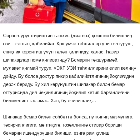
Сорап-сүрүштириштин тәшхис (диагноз) қоюшни билишниң
өзи – сәнъәт, қабилийәт. Қошумчә тәһлилләр уни толтуруш,
ениқлиқ көрситиш үчүн тәләп қилиниду, халас. Һазир
шипакарлар немә қиливатиду? Бемарни тәкшүримәй,
мулақәт қилмай туруп, «ЭКГ, УЗИ тәһлиллирини елип келиң»
дәйду. Бу болса дохтур пикир қабилийәтлигиниң йоқлиғидин
дерәк бериду. Бу хил көрүнүштин шипакар билән бемар
оттурисида дил йеқинлиғиниң йоқилип кетип барғанлиғини
биливелиш тәс әмәс. Хәп, бу ечинишлиқ…
Шипакар бемар билән сөһбәттә болса, нутқиниң мәзмуниға,
тәсирчанлиғиға, мәнтиқигә, гөзәллигигә етивар бериши –
бемарни ишәндүрүшни билиши, өзигә рам қилиш