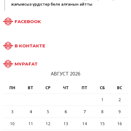
жағымсыз үрдістер белең алғанын айтты
FACEBOOK
В КОНТАКТЕ
МҰРАҒАТ
АВГУСТ 2026
ПН
ВТ
СР
ЧТ
ПТ
СБ
ВС
1
2
3
4
5
6
7
8
9
10
11
12
13
14
15
16