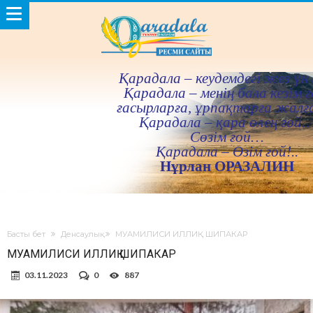
Қарадала – кеудемдегi жез үн 
Қарадала – менiң бала кезiм ғ
ғасырларға, ұрпақтарға жалғ
Қарадала – қара өлең ғой
Сөзiм ғой…
Қарадала – Өзiм ғой!..
Нұрлан ОРАЗАЛИН
Басты бет
Денсаулық
МУАМИЛИСИ ИЛЛИҚ ШИПАКАР
МУАМИЛИСИ ИЛЛИҚ ШИПАКАР
03.11.2023
0
887