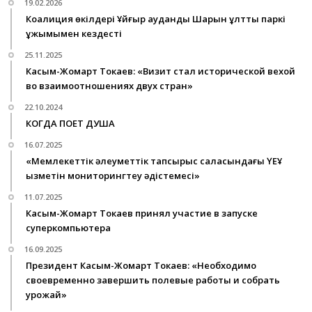
19.02.2026
Коалиция өкілдері Ұйғыр аудандық Шарын ұлттық паркі
ұжымымен кездесті
25.11.2025
Касым-Жомарт Токаев: «Визит стал исторической вехой
во взаимоотношениях двух стран»
22.10.2024
КОГДА ПОЕТ ДУША
16.07.2025
«Мемлекеттік әлеуметтік тапсырыс саласындағы ҮЕҰ
қызметін мониторингтеу әдістемесі»
11.07.2025
Касым-Жомарт Токаев принял участие в запуске
суперкомпьютера
16.09.2025
Президент Касым-Жомарт Токаев: «Необходимо
своевременно завершить полевые работы и собрать
урожай»