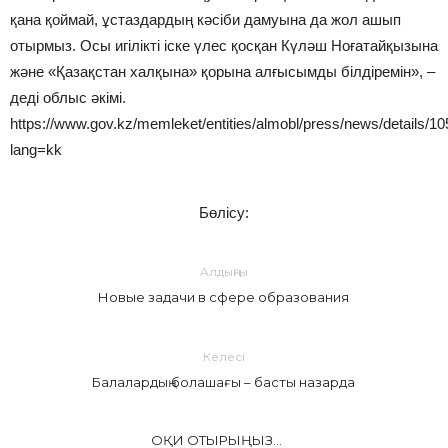
қана қоймай, ұстаздардың кәсіби дамуына да жол ашып
отырмыз. Осы игілікті іске үлес қосқан Күләш Ноғатайқызына
және «Қазақстан халқына» қорына алғысымды білдіремін», –
деді облыс әкімі.
https://www.gov.kz/memleket/entities/almobl/press/news/details/1
lang=kk
Бөлісу:
Алдыңғы
Новые задачи в сфере образования
Келесі
Балалардың болашағы – басты назарда
ОҚИ ОТЫРЫҢЫЗ...