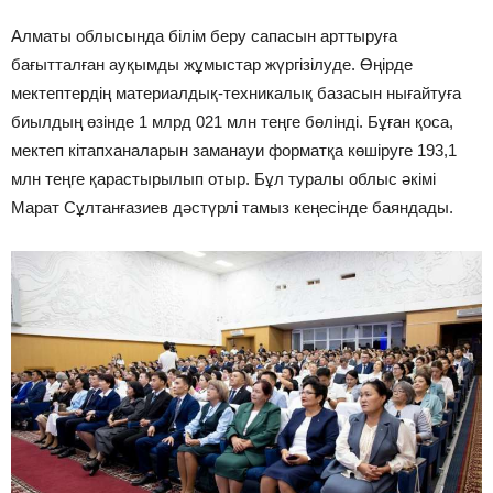
Алматы облысында білім беру сапасын арттыруға
бағытталған ауқымды жұмыстар жүргізілуде. Өңірде
мектептердің материалдық-техникалық базасын нығайтуға
биылдың өзінде 1 млрд 021 млн теңге бөлінді. Бұған қоса,
мектеп кітапханаларын заманауи форматқа көшіруге 193,1
млн теңге қарастырылып отыр. Бұл туралы облыс әкімі
Марат Сұлтанғазиев дәстүрлі тамыз кеңесінде баяндады.