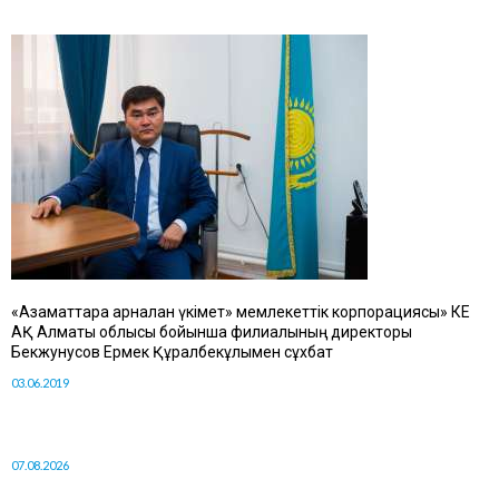
«Азаматтарға арналған үкімет» мемлекеттік корпорациясы» КЕ
АҚ Алматы облысы бойынша филиалының директоры
Бекжунусов Ермек Құралбекұлымен сұхбат
03.06.2019
07.08.2026