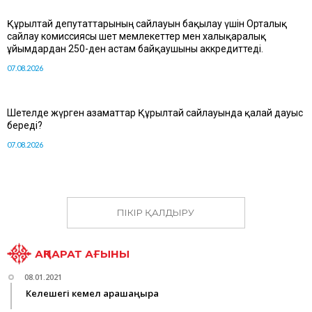
Құрылтай депутаттарының сайлауын бақылау үшін Орталық
сайлау комиссиясы шет мемлекеттер мен халықаралық
ұйымдардан 250-ден астам байқаушыны аккредиттеді.
07.08.2026
Шетелде жүрген азаматтар Құрылтай сайлауында қалай дауыс
береді?
07.08.2026
ПІКІР ҚАЛДЫРУ
АҚПАРАТ АҒЫНЫ
08.01.2021
Келешегі кемел қарашаңырақ