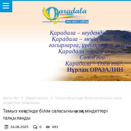
Қарадала – кеудемдегi жез үн 
Қарадала – менiң бала кезiм ғ
ғасырларға, ұрпақтарға жалғ
Қарадала – қара өлең ғой
Сөзiм ғой…
Қарадала – Өзiм ғой!..
Нұрлан ОРАЗАЛИН
Басты бет
Ақпарат ағыны
Тамыз кеңесінде білім саласының жаңа
міндеттері талқыланды
Тамыз кеңесінде білім саласының жаңа міндеттері
талқыланды
26.08.2025
0
481