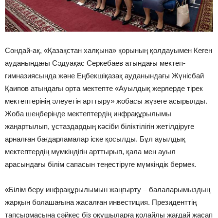
Сондай-ақ, «Қазақстан халқына» қорының қолдауымен Кеген
ауданындағы Сәдуақас Серкебаев атындағы мектеп-
гимназиясында және Еңбекшіқазақ ауданындағы Жүнісбай
Қаипов атындағы орта мектепте «Ауылдық жерлерде тірек
мектептерінің әлеуетін арттыру» жобасы жүзеге асырылды.
Жоба шеңберінде мектептердің инфрақұрылымы
жаңартылып, ұстаздардың кәсіби біліктілігін жетілдіруге
арналған бағдарламалар іске қосылды. Бұл ауылдық
мектептердің мүмкіндігін арттырып, қала мен ауыл
арасындағы білім сапасын теңестіруге мүмкіндік бермек.
«Білім беру инфрақұрылымын жаңғырту – балаларымыздың
жарқын болашағына жасалған инвестиция. Президенттің
тапсырмасына сәйкес біз оқушыларға қолайлы жағдай жасап