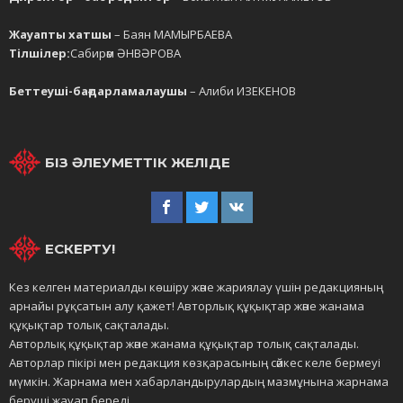
Жауапты хатшы
– Баян МАМЫРБАЕВА
Тілшілер:
Сабирәм ӘНВӘРОВА
Беттеуші-бағдарламалаушы
– Алиби ИЗЕКЕНОВ
БІЗ ӘЛЕУМЕТТІК ЖЕЛІДЕ
ЕСКЕРТУ!
Кез келген материалды көшіру және жариялау үшін редакцияның
арнайы рұқсатын алу қажет! Авторлық құқықтар және жанама
құқықтар толық сақталады.
Авторлық құқықтар және жанама құқықтар толық сақталады.
Авторлар пікірі мен редакция көзқарасының сәйкес келе бермеуі
мүмкін. Жарнама мен хабарландырулардың мазмұнына жарнама
беруші жауап береді.