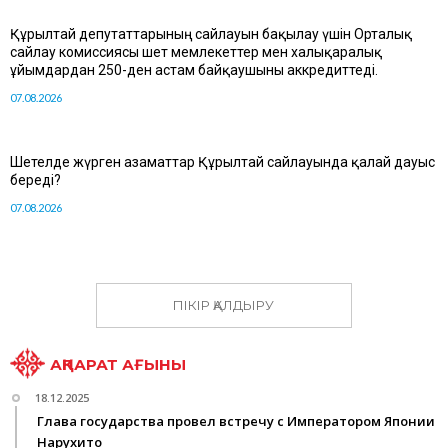
Құрылтай депутаттарының сайлауын бақылау үшін Орталық
сайлау комиссиясы шет мемлекеттер мен халықаралық
ұйымдардан 250-ден астам байқаушыны аккредиттеді.
07.08.2026
Шетелде жүрген азаматтар Құрылтай сайлауында қалай дауыс
береді?
07.08.2026
ПІКІР ҚАЛДЫРУ
АҚПАРАТ АҒЫНЫ
18.12.2025
Глава государства провел встречу с Императором Японии
Нарухито