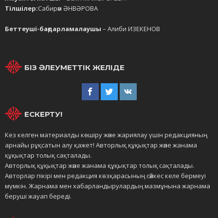
Тілшілер:
Сабирәм ӘНВӘРОВА
Беттеуші-бағдарламалаушы
– Алиби ИЗЕКЕНОВ
БІЗ ӘЛЕУМЕТТІК ЖЕЛІДЕ
ЕСКЕРТУ!
Кез келген материалды көшіру және жариялау үшін редакцияның
арнайы рұқсатын алу қажет! Авторлық құқықтар және жанама
құқықтар толық сақталады.
Авторлық құқықтар және жанама құқықтар толық сақталады.
Авторлар пікірі мен редакция көзқарасының сәйкес келе бермеуі
мүмкін. Жарнама мен хабарландырулардың мазмұнына жарнама
беруші жауап береді.