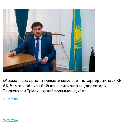
«Азаматтарға арналған үкімет» мемлекеттік корпорациясы» КЕ
АҚ Алматы облысы бойынша филиалының директоры
Бекжунусов Ермек Құралбекұлымен сұхбат
03.06.2019
07.08.2026