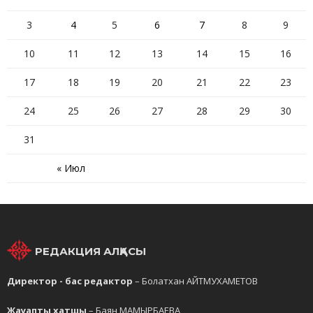
3
4
5
6
7
8
9
10
11
12
13
14
15
16
17
18
19
20
21
22
23
24
25
26
27
28
29
30
31
« Июл
РЕДАКЦИЯ АЛҚАСЫ
Директор - бас редактор
– Болатхан АЙТМУХАМЕТОВ
Жауапты хатшы
– Баян МАМЫРБАЕВА