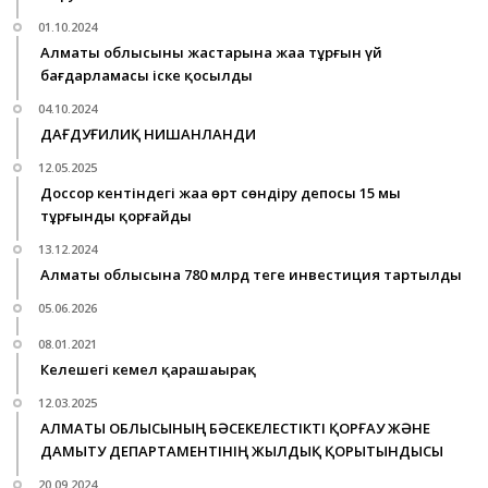
01.10.2024
Алматы облысының жастарына жаңа тұрғын үй
бағдарламасы іске қосылды
04.10.2024
ДАҒДУҒИЛИҚ НИШАНЛАНДИ
12.05.2025
Доссор кентіндегі жаңа өрт сөндіру депосы 15 мың
тұрғынды қорғайды
13.12.2024
Алматы облысына 780 млрд теңге инвестиция тартылды
05.06.2026
08.01.2021
Келешегі кемел қарашаңырақ
12.03.2025
АЛМАТЫ ОБЛЫСЫНЫҢ БӘСЕКЕЛЕСТІКТІ ҚОРҒАУ ЖӘНЕ
ДАМЫТУ ДЕПАРТАМЕНТІНІҢ ЖЫЛДЫҚ ҚОРЫТЫНДЫСЫ
20.09.2024