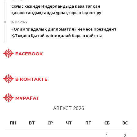
Соғыс кезінде Нидерландыда қаза тапқан
қазақстандықтардың ұрпақтарын іздестіру
07.02.2022
«Олимпиадалық дипломатия» немесе Президент
Қ.Тоқаев Қытай еліне қалай барып қайтты
FACEBOOK
В КОНТАКТЕ
МҰРАҒАТ
АВГУСТ 2026
ПН
ВТ
СР
ЧТ
ПТ
СБ
ВС
1
2