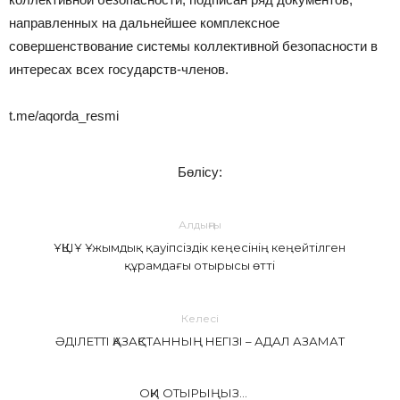
направленных на дальнейшее комплексное
совершенствование системы коллективной безопасности в
интересах всех государств-членов.
t.me/aqorda_resmi
Бөлісу:
Алдыңғы
ҰҚШҰ Ұжымдық қауіпсіздік кеңесінің кеңейтілген
құрамдағы отырысы өтті
Келесі
ӘДІЛЕТТІ ҚАЗАҚСТАННЫҢ НЕГІЗІ – АДАЛ АЗАМАТ
ОҚИ ОТЫРЫҢЫЗ...