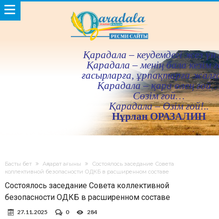
Қарадала – кеудемдегi жез үн 
Қарадала – менiң бала кезiм ғ
ғасырларға, ұрпақтарға жалғ
Қарадала – қара өлең ғой
Сөзiм ғой…
Қарадала – Өзiм ғой!..
Нұрлан ОРАЗАЛИН
Басты бет
Ақпарат ағыны
Состоялось заседание Совета
коллективной безопасности ОДКБ в расширенном составе
Состоялось заседание Совета коллективной
безопасности ОДКБ в расширенном составе
27.11.2025
0
284