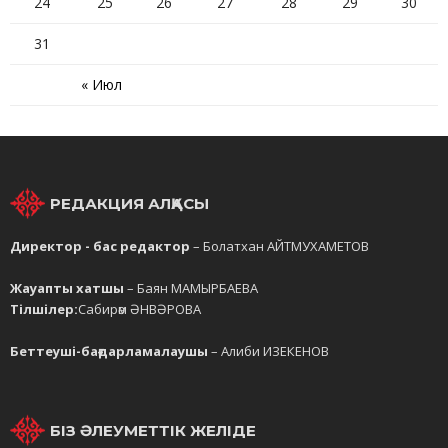
24
25
26
27
28
29
30
31
« Июл
РЕДАКЦИЯ АЛҚАСЫ
Директор - бас редактор
– Болатхан АЙТМУХАМЕТОВ
Жауапты хатшы
– Баян МАМЫРБАЕВА
Тілшілер:
Сабирәм ӘНВӘРОВА
Беттеуші-бағдарламалаушы
– Алиби ИЗЕКЕНОВ
БІЗ ӘЛЕУМЕТТІК ЖЕЛІДЕ