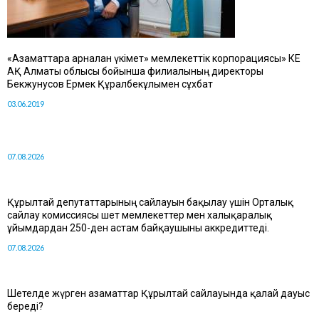
«Азаматтарға арналған үкімет» мемлекеттік корпорациясы» КЕ
АҚ Алматы облысы бойынша филиалының директоры
Бекжунусов Ермек Құралбекұлымен сұхбат
03.06.2019
07.08.2026
Құрылтай депутаттарының сайлауын бақылау үшін Орталық
сайлау комиссиясы шет мемлекеттер мен халықаралық
ұйымдардан 250-ден астам байқаушыны аккредиттеді.
07.08.2026
Шетелде жүрген азаматтар Құрылтай сайлауында қалай дауыс
береді?