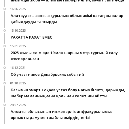
ауқымды жоба — алып металлургиялық зауыт салынуда
16.06.2025
Алатаудағы заңсыз құрылыс: облыс әкімі қатаң шаралар
қабылдауды тапсырды
13.10.2023
РАХАТТА РАХАТ ЕМЕС
15.01.2025
2025 жылы елімізде 19 млн шаршы метр тұрғын үй салу
жоспарланған
16.12.2021
Об участников Декабрьских событий
01.10.2025
Қасым-Жомарт Тоқаев ұстаз болу нағыз білікті, дарынды,
шебер маманның ғана қолынан келетінін айтты
24.07.2025
Алматы облысының инженерлік инфрақұрылымы:
орнықты даму мен жайлы өмірдің негізі