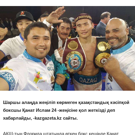
Шаршы алаңда жеңіліп көрмеген қазақстандық кəсіпқой
боксшы Қанат Ислам 24 -жеңісіне қол жеткізді деп
хабарлайды, -kazgazeta.kz сайты.
АҚШ-тың Флорида штатында өткен бокс кешінде Қанат