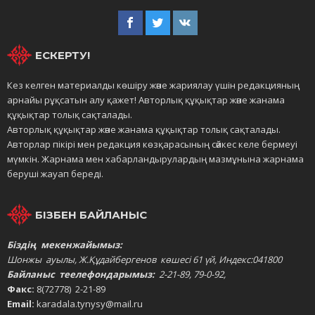
ЕСКЕРТУ!
Кез келген материалды көшіру және жариялау үшін редакцияның
арнайы рұқсатын алу қажет! Авторлық құқықтар және жанама
құқықтар толық сақталады.
Авторлық құқықтар және жанама құқықтар толық сақталады.
Авторлар пікірі мен редакция көзқарасының сәйкес келе бермеуі
мүмкін. Жарнама мен хабарландырулардың мазмұнына жарнама
беруші жауап береді.
БІЗБЕН БАЙЛАНЫС
Біздің мекенжайымыз:
Шонжы ауылы, Ж.Құдайбергенов көшесі 61 үй, Индекс:041800
Байланыс теелефондарымыз:
2-21-89, 79-0-92,
Факс:
8(72778) 2-21-89
Email:
karadala.tynysy@mail.ru