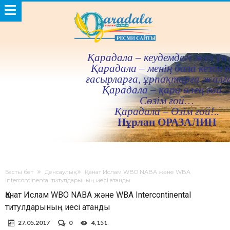
Қарадала – кеудемдегi жез үн 
Қарадала – менiң бала кезiм ғ
ғасырларға, ұрпақтарға жалғ
Қарадала – қара өлең ғой
Сөзiм ғой…
Қарадала – Өзiм ғой!..
Нұрлан ОРАЗАЛИН
Басты бет
Денсаулық
Қанат Ислам WBO NABA және WBA
Intercontinental титулдарының иесі атанды
Қанат Ислам WBO NABA және WBA Intercontinental
титулдарының иесі атанды
27.05.2017
0
4,151