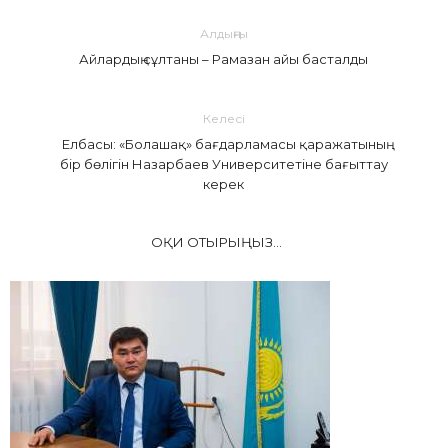
Алдыңғы
Айлардың сұлтаны – Рамазан айы басталды
Келесі
Елбасы: «Болашақ» бағдарламасы қаражатының
бір бөлігін Назарбаев Университетіне бағыттау
керек
ОҚИ ОТЫРЫҢЫЗ...