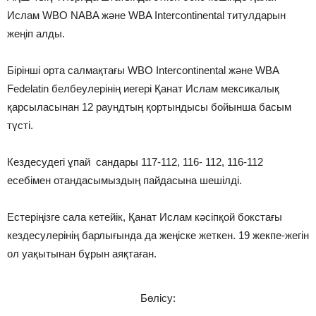
Ислам WBO NABA және WBA Intercontinental титулдарын
жеңіп алды.
Бірінші орта салмақтағы WBO Intercontinental және WBA
Fedelatin белбеулерінің иегері Қанат Ислам мексикалық
қарсыласынан 12 раундтың қортындысы бойынша басым
түсті.
Кездесудегі ұпай сандары 117-112, 116- 112, 116-112
есебімен отандасымыздың пайдасына шешілді.
Естеріңізге сала кетейік, Қанат Ислам кəсіпқой бокстағы
кездесулерінің барлығында да жеңіске жеткен. 19 жекпе-жегін
ол уақытынан бұрын аяқтаған.
Бөлісу: