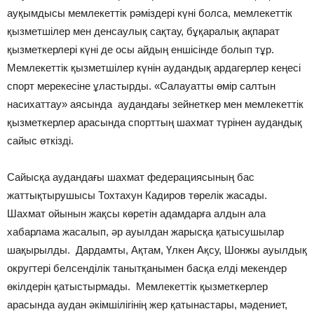
ауқымдысы мемлекеттік рәміздері күні болса, мемлекеттік
қызметшілер мен денсаулық сақтау, бұқаралық ақпарат
қызметкерлері күні де осы айдың еншісінде болып тұр.
Мемлекеттік қызметшілер күнін аудандық ардагерлер кеңесі
спорт мерекесіне ұластырды. «Салауатты өмір салтын
насихаттау» аясында аудандағы зейнеткер мен мемлекеттік
қызметкерлер арасында спорттың шахмат түрінен аудандық
сайыс өткізді.
Сайысқа аудандағы шахмат федерациясының бас
жаттықтырушысы Тохтахун Кадиров төрелік жасады.
Шахмат ойынын жақсы көретін адамдарға алдын ала
хабарлама жасалып, әр ауылдан жарысқа қатысушылар
шақырылды. Дардамты, Ақтам, Үлкен Ақсу, Шонжы ауылдық
округтері белсенділік танытқанымен басқа елді мекендер
өкілдерін қатыстырмады. Мемлекеттік қызметкерлер
арасында аудан әкімшілігінің жер қатынастары, мәдениет,