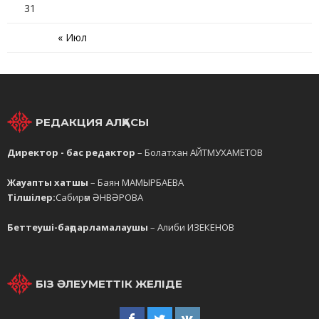
31
« Июл
РЕДАКЦИЯ АЛҚАСЫ
Директор - бас редактор
– Болатхан АЙТМУХАМЕТОВ
Жауапты хатшы
– Баян МАМЫРБАЕВА
Тілшілер:
Сабирәм ӘНВӘРОВА
Беттеуші-бағдарламалаушы
– Алиби ИЗЕКЕНОВ
БІЗ ӘЛЕУМЕТТІК ЖЕЛІДЕ