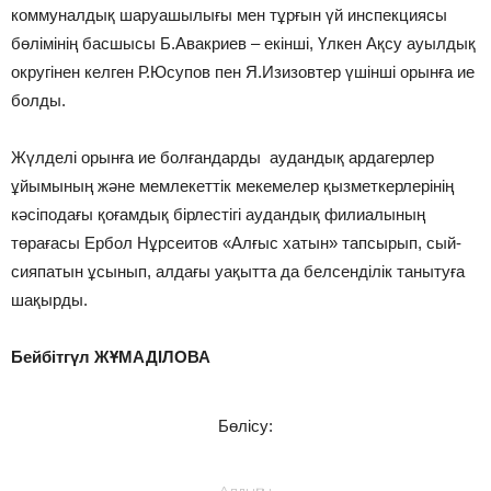
коммуналдық шаруашылығы мен тұрғын үй инспекциясы
бөлімінің басшысы Б.Авакриев – екінші, Үлкен Ақсу ауылдық
округінен келген Р.Юсупов пен Я.Изизовтер үшінші орынға ие
болды.
Жүлделі орынға ие болғандарды аудандық ардагерлер
ұйымының және мемлекеттік мекемелер қызметкерлерінің
кәсіподағы қоғамдық бірлестігі аудандық филиалының
төрағасы Ербол Нұрсеитов «Алғыс хатын» тапсырып, сый-
сияпатын ұсынып, алдағы уақытта да белсенділік танытуға
шақырды.
Бейбітгүл ЖҰМАДІЛОВА
Бөлісу:
Алдыңғы