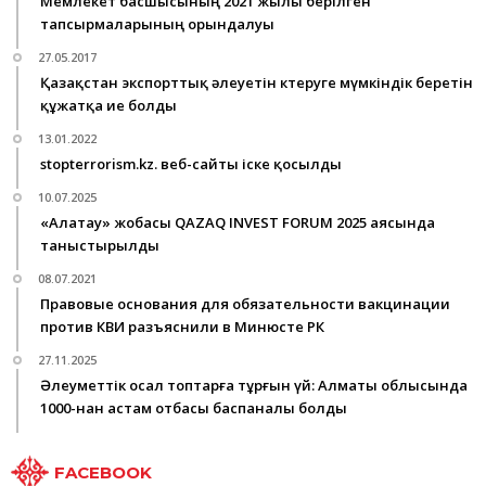
Мемлекет басшысының 2021 жылы берілген
тапсырмаларының орындалуы
27.05.2017
Қазақстан экспорттық әлеуетін көтеруге мүмкіндік беретін
құжатқа ие болды
13.01.2022
stopterrorism.kz. веб-сайты іске қосылды
10.07.2025
«Алатау» жобасы QAZAQ INVEST FORUM 2025 аясында
таныстырылды
08.07.2021
Правовые основания для обязательности вакцинации
против КВИ разъяснили в Минюсте РК
27.11.2025
Әлеуметтік осал топтарға тұрғын үй: Алматы облысында
1000-нан астам отбасы баспаналы болды
FACEBOOK