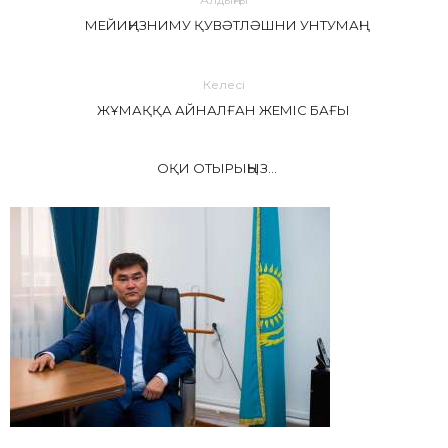
МЕЙИҢИЗНИМУ ҚУВӘТЛӘШНИ УНТУМАҢ!
Келесі
ЖҰМАҚҚА АЙНАЛҒАН ЖЕМІС БАҒЫ
ОҚИ ОТЫРЫҢЫЗ...