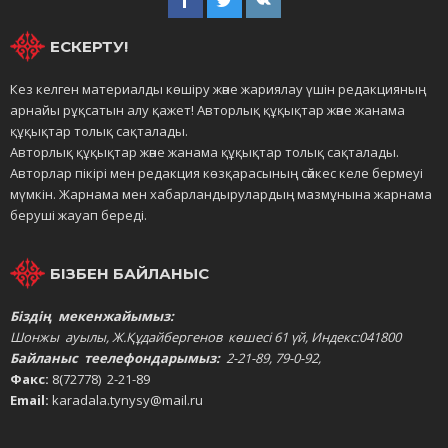
ЕСКЕРТУ!
Кез келген материалды көшіру және жариялау үшін редакцияның
арнайы рұқсатын алу қажет! Авторлық құқықтар және жанама
құқықтар толық сақталады.
Авторлық құқықтар және жанама құқықтар толық сақталады.
Авторлар пікірі мен редакция көзқарасының сәйкес келе бермеуі
мүмкін. Жарнама мен хабарландырулардың мазмұнына жарнама
беруші жауап береді.
БІЗБЕН БАЙЛАНЫС
Біздің мекенжайымыз:
Шонжы ауылы, Ж.Құдайбергенов көшесі 61 үй, Индекс:041800
Байланыс теелефондарымыз:
2-21-89, 79-0-92,
Факс:
8(72778) 2-21-89
Email:
karadala.tynysy@mail.ru