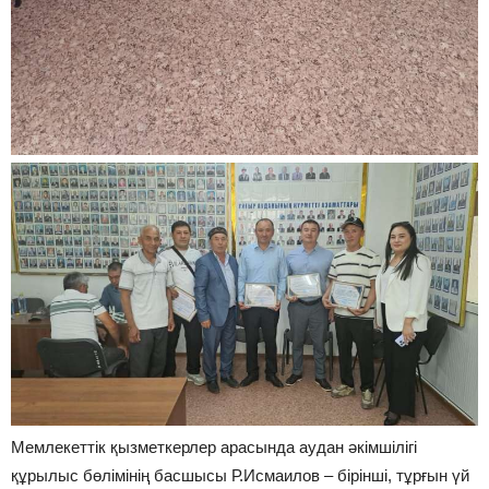
Мемлекеттік қызметкерлер арасында аудан әкімшілігі
құрылыс бөлімінің басшысы Р.Исмаилов – бірінші, тұрғын үй