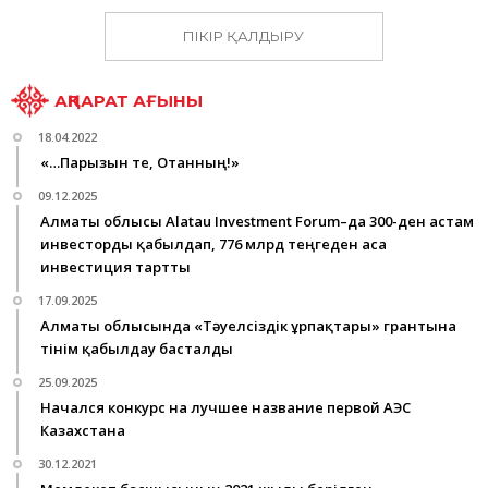
ПІКІР ҚАЛДЫРУ
АҚПАРАТ АҒЫНЫ
18.04.2022
«…Парызын өте, Отанның!»
09.12.2025
Алматы облысы Alatau Investment Forum–да 300-ден астам
инвесторды қабылдап, 776 млрд теңгеден аса
инвестиция тартты
17.09.2025
Алматы облысында «Тәуелсіздік ұрпақтары» грантына
өтінім қабылдау басталды
25.09.2025
Начался конкурс на лучшее название первой АЭС
Казахстана
30.12.2021