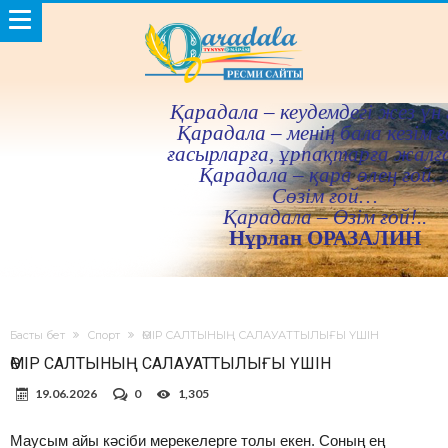
Қарадала – кеудемдегi жез үн 
Қарадала – менiң бала кезiм ғ
ғасырларға, ұрпақтарға жалғ
Қарадала – қара өлең ғой
Сөзiм ғой…
Қарадала – Өзiм ғой!..
Нұрлан ОРАЗАЛИН
Басты бет
Спорт
ӨМІР САЛТЫНЫҢ САЛАУАТТЫЛЫҒЫ ҮШІН
ӨМІР САЛТЫНЫҢ САЛАУАТТЫЛЫҒЫ ҮШІН
19.06.2026
0
1,305
Маусым айы кәсіби мерекелерге толы екен. Соның ең