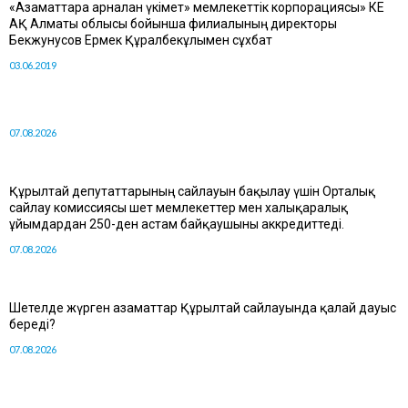
«Азаматтарға арналған үкімет» мемлекеттік корпорациясы» КЕ
АҚ Алматы облысы бойынша филиалының директоры
Бекжунусов Ермек Құралбекұлымен сұхбат
03.06.2019
07.08.2026
Құрылтай депутаттарының сайлауын бақылау үшін Орталық
сайлау комиссиясы шет мемлекеттер мен халықаралық
ұйымдардан 250-ден астам байқаушыны аккредиттеді.
07.08.2026
Шетелде жүрген азаматтар Құрылтай сайлауында қалай дауыс
береді?
07.08.2026