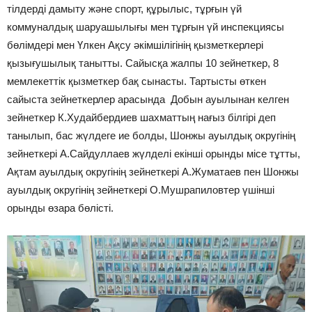
тілдерді дамыту және спорт, құрылыс, тұрғын үй
коммуналдық шаруашылығы мен тұрғын үй инспекциясы
бөлімдері мен Үлкен Ақсу әкімшілігінің қызметкерлері
қызығушылық танытты. Сайысқа жалпы 10 зейнеткер, 8
мемлекеттік қызметкер бақ сынасты. Тартысты өткен
сайыста зейнеткерлер арасында Добын ауылынан келген
зейнеткер К.Худайбердиев шахматтың нағыз білгірі деп
танылып, бас жүлдеге ие болды, Шонжы ауылдық округінің
зейнеткері А.Сайдуллаев жүлделі екінші орынды місе тұтты,
Ақтам ауылдық округінің зейнеткері А.Жуматаев пен Шонжы
ауылдық округінің зейнеткері О.Мушрапиловтер үшінші
орынды өзара бөлісті.