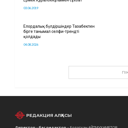
03.06.2019
Елордалық бүлдіршіндер Тазабекпен
бірге танымал селфи-трендті
қолдады
04.08.2026
ПІ
РЕДАКЦИЯ АЛҚАСЫ
Директор - бас редактор
– Болатхан АЙТМУХАМЕТОВ