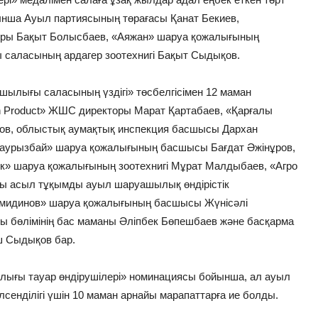
нша Ауыл партиясының төрағасы Қанат Бекиев,
ры Бақыт Болысбаев, «Аяжан» шаруа қожалығының
саласының ардагер зоотехнигі Бақыт Сыдықов.
ылығы саласының үздігі» төсбелгісімен 12 маман
n Product» ЖШС директоры Марат Қартабаев, «Қарғалы
в, облыстық аумақтық инспекция басшысы Дархан
«Наурызбай» шаруа қожалығының басшысы Бағдат Әжінұров,
ік» шаруа қожалығының зоотехнигі Мұрат Малдыбаев, «Агро
 асыл тұқымды ауыл шаруашылық өндірістік
жимидинов» шаруа қожалығының басшысы Жүнісәлі
 бөлімінің бас маманы Әліпбек Бөпешбаев және басқарма
ш Сыдықов бар.
ылығы тауар өндірушілері» номинациясы бойынша, ал ауыл
нділігі үшін 10 маман арнайы марапаттарға ие болды.