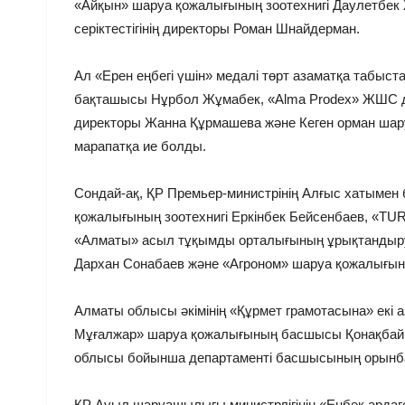
«Айқын» шаруа қожалығының зоотехнигі Даулетбек 
серіктестігінің директоры Роман Шнайдерман.
Ал «Ерен еңбегі үшін» медалі төрт азаматқа табыс
бақташысы Нұрбол Жұмабек, «Alma Prodex» ЖШС д
директоры Жанна Құрмашева және Кеген орман ша
марапатқа ие болды.
Сондай-ақ, ҚР Премьер-министрінің Алғыс хатымен
қожалығының зоотехнигі Еркінбек Бейсенбаев, «TU
«Алматы» асыл тұқымды орталығының ұрықтандыру
Дархан Сонабаев және «Агроном» шаруа қожалығын
Алматы облысы әкімінің «Құрмет грамотасына» екі
Мұғалжар» шаруа қожалығының басшысы Қонақбай
облысы бойынша департаменті басшысының орынб
ҚР Ауыл шаруашылығы министрлігінің «Еңбек ардаге