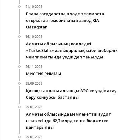
21.10.2025
Глава государства в ходе телемоста
открыл автомобильный завод KIA
Qazaqstan
16.10.2025
Алматы облысының колледжі
«TurkicSkills» халықаралық кәсіби шеберлік
чемпионатында үздік деп танылды
26.11.2025
МИССИЯ РИММЫ
25.09.2025
Қазақстандағы алғашқы АЭС-ке үздік атау
беру конкурсы басталды
29.01.2026
Алматы облысында мемлекеттік аудит
нәтижесінде 62,7 млрд теңге бюджетке
қайтарылды
29.01.2025