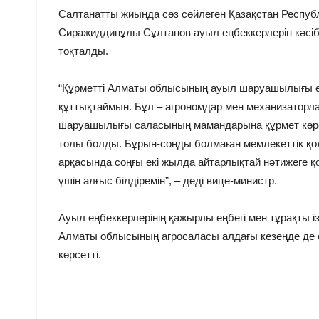
Салтанатты жиында сөз сөйлеген Қазақстан Респу
Сиражиддинұлы Сұлтанов ауыл еңбеккерлерін кәсіби
тоқталды.
“Құрметті Алматы облысының ауыл шаруашылығы еңб
құттықтаймын. Бұл – агрономдар мен механизаторл
шаруашылығы саласының мамандарына құрмет көрсеті
толы болды. Бұрын-соңды болмаған мемлекеттік қо
арқасында соңғы екі жылда айтарлықтай нәтижеге қол
үшін алғыс білдіремін”, – деді вице-министр.
Ауыл еңбеккерлерінің қажырлы еңбегі мен тұрақты ізден
Алматы облысының агросаласы алдағы кезеңде де сен
көрсетті.