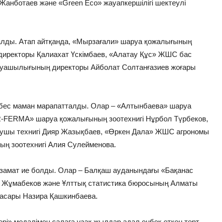
Жанботаев және «Green Eco» жауапкершілігі шектеулі
талды. Атап айтқанда, «Мырзағали» шаруа қожалығының
иректоры Қалиахат Үскімбаев, «Алатау Құс» ЖШС бас
руашылығының директоры Айболат Солтанғазиев жоғары
 бес маман марапатталды. Олар – «Алтынбаева» шаруа
R-FERMA» шаруа қожалығының зоотехнигі Нұрбол Түрбеков,
шы технигі Дияр Жазықбаев, «Өркен Дала» ЖШС агрономы
ың зоотехнигі Алия Сулейменова.
 азамат ие болды. Олар – Балқаш ауданындағы «Бақанас
 Жұмабеков және Ұлттық статистика бюросының Алматы
асары Назира Қашкинбаева.
рі» медалімен салаға ұзақ жылдар адал еңбек еткен төрт