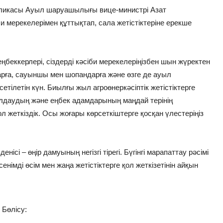
бликасы Ауыл шаруашылығы вице-министрі Азат
 мерекелерімен құттықтап, сала жетістіктеріне ерекше
еккерлері, сіздерді кәсіби мерекелеріңізбен шын жүректен
арға, сауыншы мен шопандарға және өзге де ауыл
летін күн. Биылғы жыл агроөнеркәсіптік жетістіктерге
лдаудың және еңбек адамдарының маңдай терінің
 жеткіздік. Осы жоғары көрсеткіштерге қосқан үлестеріңіз
ісі – өңір дамуының негізгі тірегі. Бүгінгі марапаттау рәсімі
імді өсім мен жаңа жетістіктерге қол жеткізетінін айқын
Бөлісу: