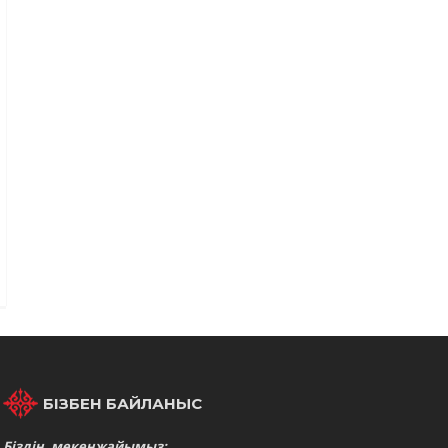
БІЗБЕН БАЙЛАНЫС
Біздің мекенжайымыз: