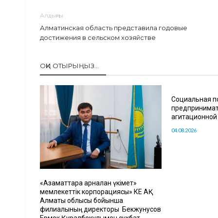
Алдыңғы
Алматинская область представила годовые
достижения в сельском хозяйстве
ОҚИ ОТЫРЫҢЫЗ...
Социальная п
предпринимат
агитационной
04.08.2026
«Азаматтарға арналған үкімет»
мемлекеттік корпорациясы» КЕ АҚ
Алматы облысы бойынша
филиалының директоры Бекжунусов
Ермек Құралбекұлымен сұхбат