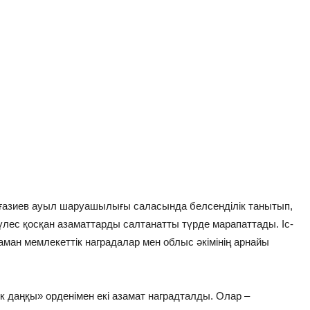
ғазиев ауыл шаруашылығы саласында белсенділік танытып,
үлес қосқан азаматтарды салтанатты түрде марапаттады. Іс-
ман мемлекеттік наградалар мен облыс әкімінің арнайы
к даңқы» орденімен екі азамат наградталды. Олар –