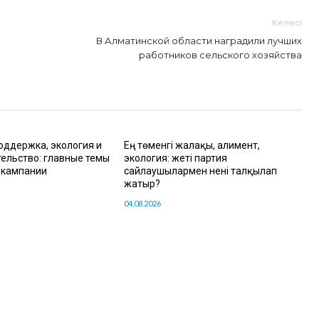
Келесі
В Алматинской области наградили лучших
работников сельского хозяйства
оддержка, экология и
Ең төменгі жалақы, алимент,
ельство: главные темы
экология: жеті партия
 кампании
сайлаушылармен нені талқылап
жатыр?
04.08.2026