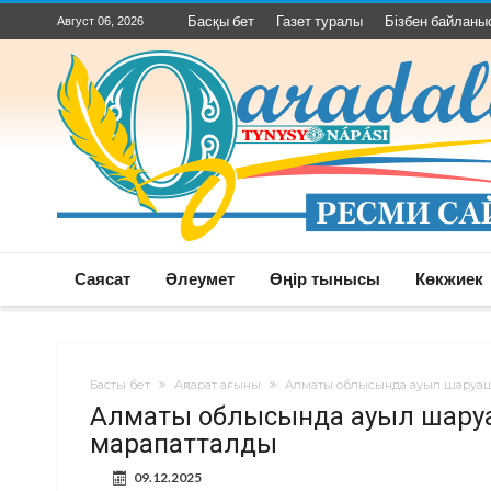
Басқы бет
Газет туралы
Бізбен байланы
Август 06, 2026
Саясат
Әлеумет
Өңір тынысы
Көкжиек
Басты бет
Ақпарат ағыны
Алматы облысында ауыл шаруаш
Алматы облысында ауыл шаруа
марапатталды
09.12.2025