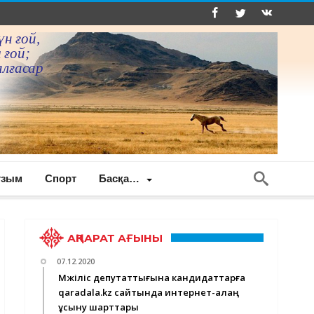
үн ғой,
 ғой;
алғасар
ғзым
Спорт
Басқа…
АҚПАРАТ АҒЫНЫ
07.12.2020
Мәжіліс депутаттығына кандидаттарға
qaradala.kz сайтында интернет-алаң
ұсыну шарттары