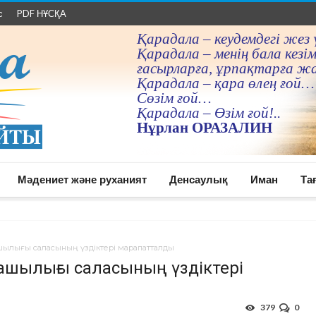
с
PDF НҰСҚА
Қарадала – кеудемдегi жез 
Қарадала – менiң бала кезiм
ғасырларға, ұрпақтарға ж
Қарадала – қара өлең ғой…
Сөзiм ғой…
Қарадала – Өзiм ғой!..
Нұрлан ОРАЗАЛИН
Мәдениет және руханият
Денсаулық
Иман
Та
ылығы саласының үздіктері марапатталды
шылығы саласының үздіктері
379
0