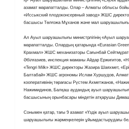
азамат марапатталды. Олар – Алматы облысы бойы
«Иссыкский плодоконсервный завод» ЖШС директо
басшысы Төлғожа Мұханов және мал шаруашылығы 
Ал Ауыл шаруашылығы министрлігінің «Ауыл шаруаш
марапатталды. Олардың қатарында «Eurasian Gree
Крахмал» ЖШС механизаторы Сағынбай Сейтмұрато
Әбілғазиев, инспекция маманы Айдар Ержигитов, 
«Tengri Milk» ЖШС директоры Жазира Шаяхмет, «Ер
Балтабай» ЖШС агрономы Ислам Хуршудов, Алматы
кооперативінің төрағасы Рүстем Ахметжанов, «На
Нажимидинов, Балқаш аудандық ауыл шаруашылығы
басшысының орынбасары міндетін атқарушы Дима
Сонымен қатар, тағы 9 азамат «Үздік ауыл шаруаш
шаруашылығы жәрмеңкелерін ұйымдастырудағы белсе