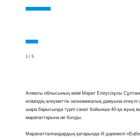
1
/
5
Алматы облысының әкімі Марат Елеусізұлы Сұлтан
еліміздің әлеуметтік-экономикалық дамуына елеулі 
шара барысында түрлі санат бойынша 40-қа жуық ма
марапаттарына ие болды.
Марапатталғандардың қатарында III дәрежелі «Еңбе