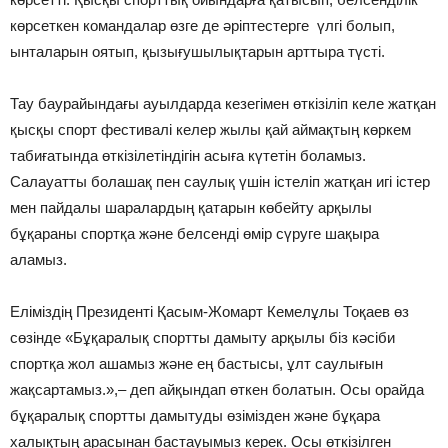
көрсеткен командалар өзге де әріптестерге үлгі болып,
ынталарын оятып, қызығушылықтарын арттыра түсті.
Тау баурайындағы ауылдарда кезегімен өткізіліп келе жатқан
қысқы спорт фестивалі келер жылы қай аймақтың көркем
табиғатында өткізілетіндігін асыға күтетін боламыз.
Салауатты болашақ пен саулық үшін істеліп жатқан игі істер
мен пайдалы шаралардың қатарын көбейту арқылы
бұқараны спортқа және белсенді өмір сүруге шақыра
аламыз.
Еліміздің Президенті Қасым-Жомарт Кемелұлы Тоқаев өз
сөзінде «Бұқаралық спортты дамыту арқылы біз кәсіби
спортқа жол ашамыз және ең бастысы, ұлт саулығын
жақсартамыз.»,– деп айқындап өткен болатын. Осы орайда
бұқаралық спортты дамытуды өзімізден және бұқара
халықтың арасынан бастауымыз керек. Осы өткізілген