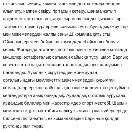
отырғызып сүйреу, хаккей таяғымен допты кедергілерден
алып өту, қаппен секіру, гір тасын көтеру, шанаға жатып
арқанмен тартылып уақытқа сырғанау сынды қызықты әрі
тартысты ойын түрлерінен сайысқа түсті. Ауылдық округтер
мен мекемелерден жалпы саны 11 команда қатысты.
Ойынның ережесі бойынша командада 4 ойыншы болуы
керек. Жоғарыда аталған спорттық ойын түрлерінен команда
мүшелері эстафеталық сатымен сайысқа түсуі шарт. Барлық
көрсеткіштер уақытпен және талаптардың орындалуымен
бағаланды. Ауылдық округтерден және аудан
орталығындағы мемлекеттік мекеммелерден құрылған
командалар ерекше дайындықпен және керемет көңіл күймен
келгендіктерін анық байқадық. Аудандық орталық аурухана,
аудандық балалар мен жасөспірімдер спорт мектебі, Шарын
мемлекеттік ұлттық табиғи паркі ұжымының жанкүйерлері де
белсенділік танытып, өз командаларын барынша қолдап,
рухтандырып тұрды.