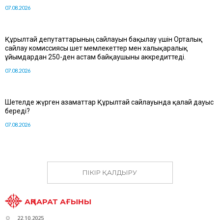
07.08.2026
Құрылтай депутаттарының сайлауын бақылау үшін Орталық
сайлау комиссиясы шет мемлекеттер мен халықаралық
ұйымдардан 250-ден астам байқаушыны аккредиттеді.
07.08.2026
Шетелде жүрген азаматтар Құрылтай сайлауында қалай дауыс
береді?
07.08.2026
ПІКІР ҚАЛДЫРУ
АҚПАРАТ АҒЫНЫ
22.10.2025