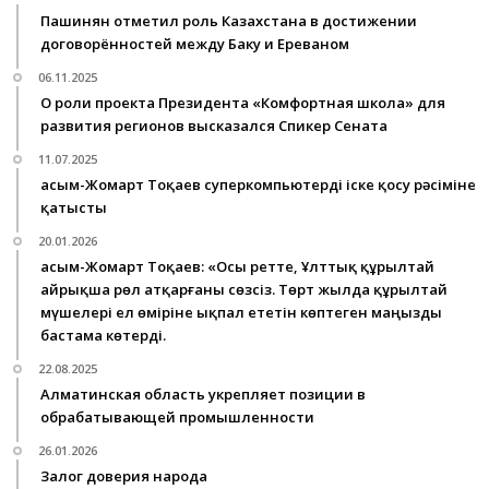
Пашинян отметил роль Казахстана в достижении
договорённостей между Баку и Ереваном
06.11.2025
О роли проекта Президента «Комфортная школа» для
развития регионов высказался Спикер Сената
11.07.2025
Қасым-Жомарт Тоқаев суперкомпьютерді іске қосу рәсіміне
қатысты
20.01.2026
Қасым-Жомарт Тоқаев: «Осы ретте, Ұлттық құрылтай
айрықша рөл атқарғаны сөзсіз. Төрт жылда құрылтай
мүшелері ел өміріне ықпал ететін көптеген маңызды
бастама көтерді.
22.08.2025
Алматинская область укрепляет позиции в
обрабатывающей промышленности
26.01.2026
Залог доверия народа