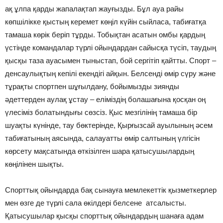
ақ ұлпа қарды жапалақтап жауғызды. Бұл ауа райы
көпшілікке қыстың керемет көңіл күйін сыйласа, табиғатқа
тамаша көрік беріп тұрды. Тобықтан асатын омбы қардың
үстінде командалар түрлі ойындардан сайысқа түсіп, таудың
қысқы таза ауасымен тыныстап, бой сергітіп қайтты. Спорт –
денсаулықтың кепілі екендігі айқын. Белсенді өмір сүру және
тұрақты спортпен шұғылдану, бойымызды зиянды
әдеттерден аулақ ұстау – еліміздің болашағына қосқан оң
үлесіміз болатындығы сөзсіз. Қыс мезгілінің тамаша бір
шуақты күнінде, тау бөктерінде, Қырғызсай ауылының әсем
табиғатының аясында, салауатты өмір салтының үлгісін
көрсету мақсатында өткізілген шара қатысушылардың
көңілінен шықты.
Спорттық ойындарда бақ сынауға мемлекеттік қызметкерлер
мен өзге де түрлі сала өкілдері белсене атсалысты.
Қатысушылар қысқы спорттық ойындардың шанаға адам