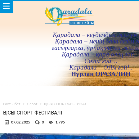
Қарадала – кеудемдегi жез үн 
Қарадала – менiң бала кезiм ғ
ғасырларға, ұрпақтарға жалғ
Қарадала – қара өлең ғой
Сөзiм ғой…
Қарадала – Өзiм ғой!..
Нұрлан ОРАЗАЛИН
Басты бет
Спорт
ҚЫСҚЫ СПОРТ ФЕСТИВАЛІ
ҚЫСҚЫ СПОРТ ФЕСТИВАЛІ
07.02.2025
0
1,795