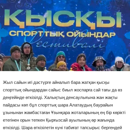
Жыл сайын игі дәстүрге айналып бара жатқан қысқы
спорттық ойындардан сайыс биыл жоспарға сай тағы да өз
деңгейінде өткізілді. Халықтың денсаулығына жан жақты
пайдасы көп бұл спорттық шара Алатаудың баурайын
ұзынынан жамбастаған Ұзынқара жоталарының ең бір көрікті
етегінен орын тепкен Қырғызсай ауылының өр жағында
өткізілді. Шара өткізілетін күні табиғат тапсырыс бергендей