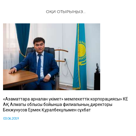
ОҚИ ОТЫРЫҢЫЗ...
«Азаматтарға арналған үкімет» мемлекеттік корпорациясы» КЕ
АҚ Алматы облысы бойынша филиалының директоры
Бекжунусов Ермек Құралбекұлымен сұхбат
03.06.2019