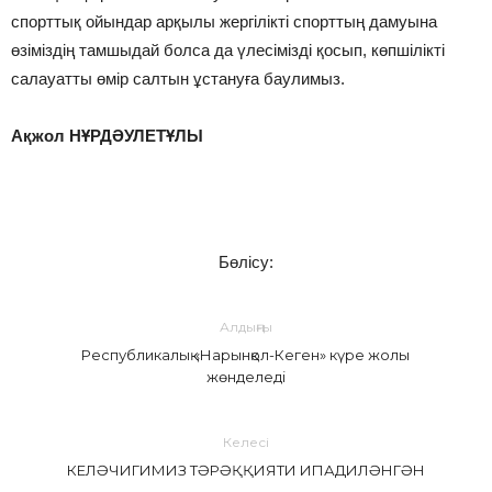
спорттық ойындар арқылы жергілікті спорттың дамуына
өзіміздің тамшыдай болса да үлесімізді қосып, көпшілікті
салауатты өмір салтын ұстануға баулимыз.
Ақжол НҰРДӘУЛЕТҰЛЫ
Бөлісу:
Алдыңғы
Республикалық «Нарынқол-Кеген» күре жолы
жөнделеді
Келесі
КЕЛӘЧИГИМИЗ ТӘРӘҚҚИЯТИ ИПАДИЛӘНГӘН