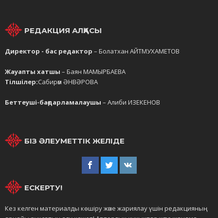
РЕДАКЦИЯ АЛҚАСЫ
Директор - бас редактор
– Болатхан АЙТМУХАМЕТОВ
Жауапты хатшы
– Баян МАМЫРБАЕВА
Тілшілер:
Сабирәм ӘНВӘРОВА
Беттеуші-бағдарламалаушы
– Алиби ИЗЕКЕНОВ
БІЗ ӘЛЕУМЕТТІК ЖЕЛІДЕ
ЕСКЕРТУ!
Кез келген материалды көшіру және жариялау үшін редакцияның