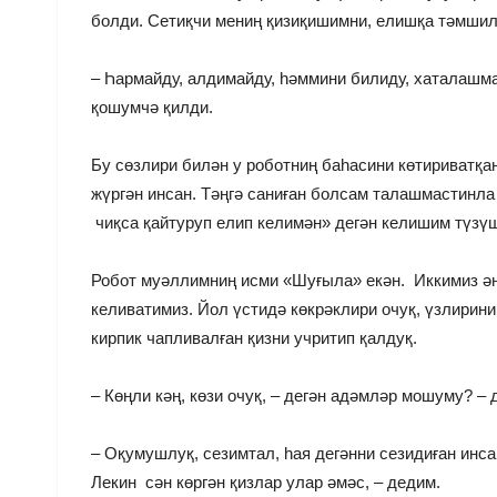
болди. Сетиқчи мениң қизиқишимни, елишқа тәмшил
– Һармайду, алдимайду, һәммини билиду, хаталашма
қошумчә қилди.
Бу сөзлири билән у роботниң баһасини көтириватқа
жүргән инсан. Тәңгә саниған болсам талашмастинла
чиқса қайтуруп елип келимән» дегән келишим түзүш
Робот муәллимниң исми «Шуғыла» екән. Иккимиз әнд
келиватимиз. Йол үстидә көкрәклири очуқ, үзлирини
кирпик чапливалған қизни учритип қалдуқ.
– Көңли кәң, көзи очуқ, – дегән адәмләр мошуму? –
– Оқумушлуқ, сезимтал, һая дегәнни сезидиған инса
Лекин сән көргән қизлар улар әмәс, – дедим.