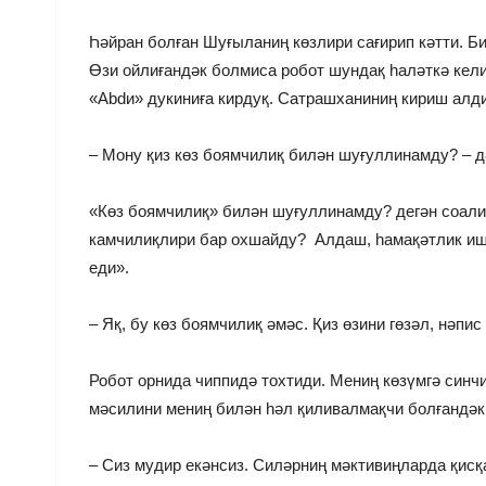
Һәйран болған Шуғыланиң көзлири сағирип кәтти. Би
Өзи ойлиғандәк болмиса робот шундақ һаләткә кели
«Abdи» дукиниға кирдуқ. Сатрашханиниң кириш алди
– Мону қиз көз боямчилиқ билән шуғуллинамду? – д
«Көз боямчилиқ» билән шуғуллинамду? дегән соали
камчилиқлири бар охшайду? Алдаш, һамақәтлик ишл
еди».
– Яқ, бу көз боямчилиқ әмәс. Қиз өзини гөзәл, нәпи
Робот орнида чиппидә тохтиди. Мениң көзүмгә синчи
мәсилини мениң билән һәл қиливалмақчи болғандәк 
– Сиз мудир екәнсиз. Силәрниң мәктивиңларда қисқ