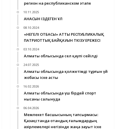
регион на республиканском этапе
10.11.2025
АНАСЫН ІЗДЕГЕН ҰЛ
08.10.2024
«ӨНЕГЕЛІ ОТБАСЫ» АТТЫ РЕСПУБЛИКАЛЫҚ
ПАТРИОТТЫҚ БАЙҚАУЫН ӨТКІЗУ ЕРЕЖЕСІ
03.10.2024
Алматы облысында сел қаупі сейілді
24.07.2025
Алматы облысында қолжетімді тұрғын үй
жобасы іске асты
16.02.2026
Алматы облысында үш бірдей спорт
нысаны салынуда
06.04.2026
Мемлекет басшысының тапсырмасы:
Қазақстанда отандық ғалымдардың
әзірлемелері негізінде жаңа зауыт іске