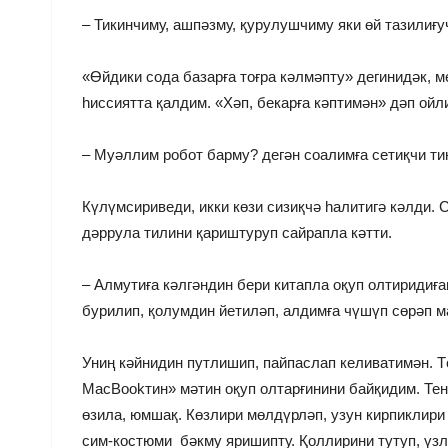
– Тикинчиму, ашпәзму, қурулушчиму яки өй тазилиғ
«Өйдики сода базарға тоғра кәлмәпту» дегинидәк, 
һиссиятта қалдим. «Хәп, бекарға кәптимән» дәп ойл
– Муәллим робот барму? дегән соалимға сетиқчи ти
Күлүмсириведи, икки көзи сизиқчә һалитигә кәлди.
дәррула тилини қариштуруп сайрапла кәтти.
– Алмутиға кәлгәндин бери китапла оқуп олтиридиға
бурилип, қолумдин йетиләп, алдимға чүшүп сөрәп м
Униң кәйнидин путлишип, пайпаслап келиватимән. Тө
MacBookтин» мәтин оқуп олтарғинини байқидим. Тен
өзила, юмшақ. Көзлири мөлдүрләп, узун кирпиклири о
сим-костюми бәкму яришипту. Қоллирини тутуп, үзл