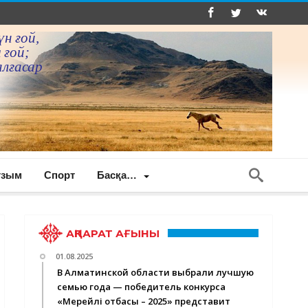
үн ғой,
 ғой;
алғасар
ғзым
Спорт
Басқа…
АҚПАРАТ АҒЫНЫ
01.08.2025
В Алматинской области выбрали лучшую
семью года — победитель конкурса
«Мерейлі отбасы – 2025» представит