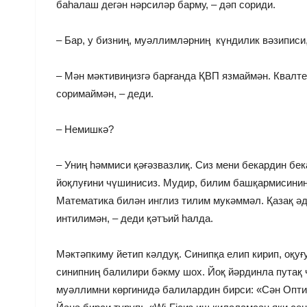
баһалаш дегән нәрсиләр барму, – дәп сориди.
– Бар, у бизниң, муәллимләрниң күндилик вәзиписи,
– Мән мәктивиңизгә барғанда ҚВП язмаймән. Квалт
соримаймән, – деди.
– Немишкә?
– Униң һәммиси қәғәзвазлиқ. Сиз мени бекардин бе
йоқлуғини чүшинисиз. Мудир, билим башқармисиниң
Математика билән инглиз тилим мукәммәл. Қазақ ә
интилимән, – деди қәтъий һалда.
Мәктәпкиму йетип кәлдуқ. Синипқа елип кирип, оқу
синипниң балилири бәкму шох. Йоқ йәрдинла путақ 
муәллимни көргинидә балилардин бирси: «Сән Опти