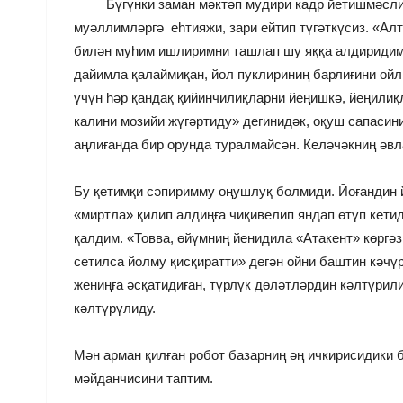
Бүгүнки заман мәктәп мудири кадр йетишмәсли
муәллимләргә еһтияжи, зари ейтип түгәткүсиз. «Ал
билән муһим ишлиримни ташлап шу яққа алдиридим
дайимла қалаймиқан, йол пуклириниң барлиғини ойл
үчүн һәр қандақ қийинчилиқларни йеңишкә, йеңилиқ
калини мозийи жүгәртиду» дегинидәк, оқуш сапасин
аңлиғанда бир орунда туралмайсән. Келәчәкниң әвла
Бу қетимқи сәпиримму оңушлуқ болмиди. Йоғандин й
«миртла» қилип алдиңға чиқивелип яндап өтүп кети
қалдим. «Товва, өйүмниң йенидила «Атакент» көргә
сетилса йолму қисқиратти» дегән ойни баштин кәчү
жениңға әсқатидиған, түрлүк дөләтләрдин кәлтүрили
кәлтүрүлиду.
Мән арман қилған робот базарниң әң ичкирисидики б
мәйданчисини таптим.