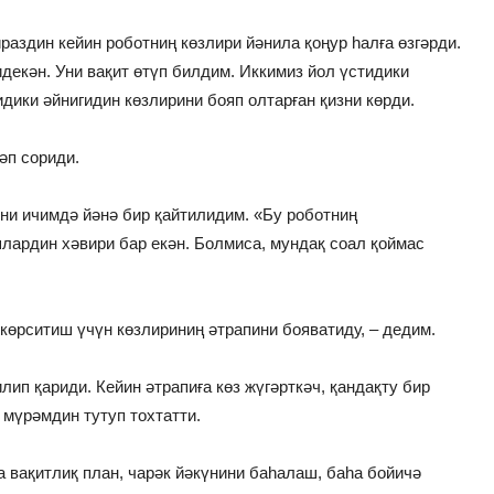
раздин кейин роботниң көзлири йәнила қоңур һалға өзгәрди.
декән. Уни вақит өтүп билдим. Иккимиз йол үстидики
дики әйнигидин көзлирини бояп олтарған қизни көрди.
әп сориди.
ни ичимдә йәнә бир қайтилидим. «Бу роботниң
ардин хәвири бар екән. Болмиса, мундақ соал қоймас
с көрситиш үчүн көзлириниң әтрапини бояватиду, – дедим.
лип қариди. Кейин әтрапиға көз жүгәрткәч, қандақту бир
мүрәмдин тутуп тохтатти.
а вақитлиқ план, чарәк йәкүнини баһалаш, баһа бойичә