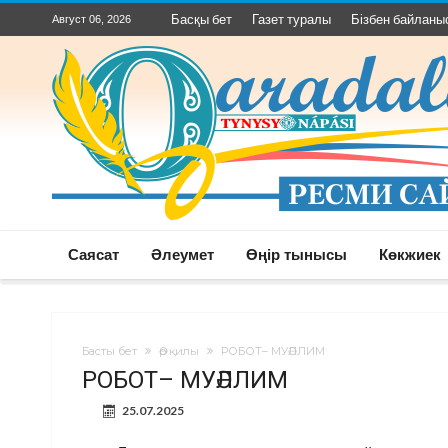
Басқы бет
Газет туралы
Бізбен байланы
Август 06, 2026
Саясат
Әлеумет
Өңір тынысы
Көкжиек
Басты бет
Әр қилы
РОБОТ– МУӘЛЛИМ
РОБОТ– МУӘЛЛИМ
25.07.2025