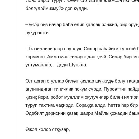
Йәнә бирси туруп: «Wi-Fiсиз иш қилаламсән яки сен
бәлгүләймизму?» дәп күлди.
– Әгәр биз начар баһа елип қалсақ рәнжип, бир ору
чуқурашти.
– Һәзиллириңлар орунлуқ. Силәр наһайити хушхой 
көрмигән. Амма мән силәргә дәп қояй. Силәр бирси
унтумаңлар, – деди Шуғыла.
Олтарған оғуллар билән қизлар шүккидә болуп қалд
аңлинидиған тиничлиқ һөкүм сүрди. Пурсәттин пай
қизиқ йери, робот муәллим оқуғучилар билән илгир
туруп тахтиға чақирди. Сораққа алди. Һәтта һәр би
Әдәбият дәрисини қазақ шаири Майлықожадин баш
Әжәл кәлсә ятқузар,