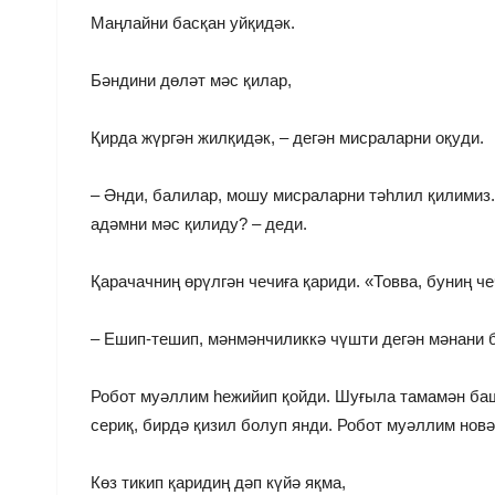
Маңлайни басқан уйқидәк.
Бәндини дөләт мәс қилар,
Қирда жүргән жилқидәк, – дегән мисраларни оқуди.
– Әнди, балилар, мошу мисраларни тәһлил қилимиз. 
адәмни мәс қилиду? – деди.
Қарачачниң өрүлгән чечиға қариди. «Товва, буниң ч
– Ешип-тешип, мәнмәнчиликкә чүшти дегән мәнани б
Робот муәллим һежийип қойди. Шуғыла тамамән башқ
сериқ, бирдә қизил болуп янди. Робот муәллим нов
Көз тикип қаридиң дәп күйә яқма,