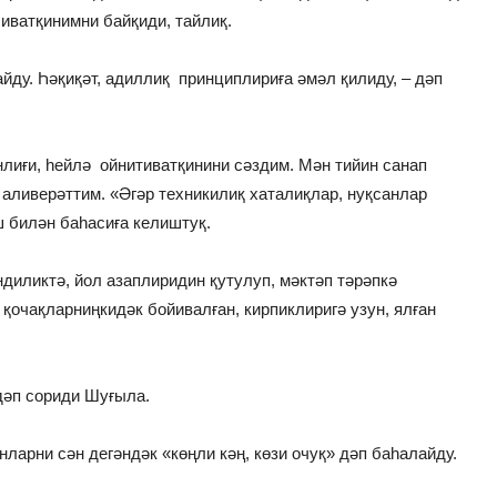
иватқинимни байқиди, тайлиқ.
йду. Һәқиқәт, адиллиқ принциплириға әмәл қилиду, – дәп
нлиғи, һейлә ойнитиватқинини сәздим. Мән тийин санап
 аливерәттим. «Әгәр техникилиқ хаталиқлар, нуқсанлар
 билән баһасиға келиштуқ.
иликтә, йол азаплиридин қутулуп, мәктәп тәрәпкә
 қочақларниңкидәк бойивалған, кирпиклиригә узун, ялған
 дәп сориди Шуғыла.
нларни сән дегәндәк «көңли кәң, көзи очуқ» дәп баһалайду.