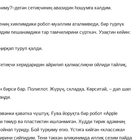
учиму?–дегән сетиқчиниң авазидин һошумға кәлдим.
мениң хиялимдики робот-муәллим аталмиведи, бир түрлүк
идим пешанәмдики тәр тамчилирини сүрткәч. Узақтин кейин:
ңирқап туруп қалди.
 Сетиқчи херидаридин айрилип қалмаслиқни ойлиди тайлиқ,
н бирси бар. Полиглот. Жүрүң, складқа. Көрситәй, – дәп шап
аңди.
вәнки қәвәткә чүштуқ. Ғува йоруқта бир робот «Apple
и төмүр вә пластиктин ишләнмигән. Худди тирик адәмниң
йнап туриду. Бой турқиму егиз. Үстигә кийгән «классика»
ирини сийпидим. Тени тәккән алиқинимда иллиқ сезим пәйда