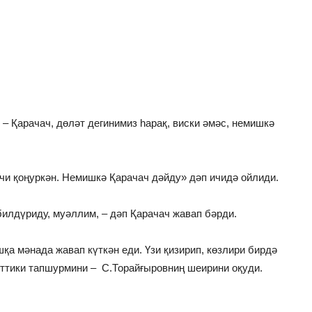
– Қарачач, дөләт дегинимиз һарақ, виски әмәс, немишкә
ечи қоңуркән. Немишкә Қарачач дәйду» дәп ичидә ойлиди.
илдүриду, муәллим, – дәп Қарачач жавап бәрди.
а мәнада жавап күткән еди. Үзи қизирип, көзлири бирдә
әттики тапшурмини – С.Торайғыровниң шеирини оқуди.