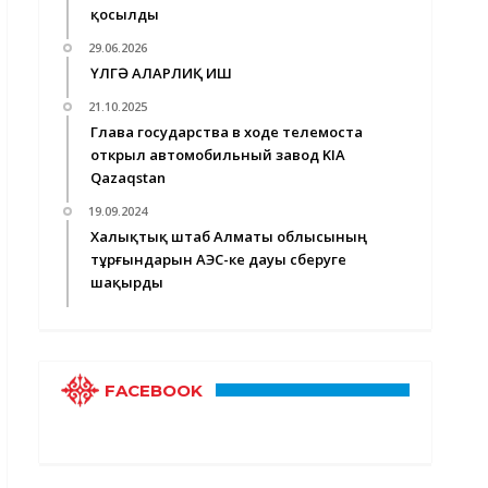
қосылды
29.06.2026
ҮЛГӘ АЛАРЛИҚ ИШ
21.10.2025
Глава государства в ходе телемоста
открыл автомобильный завод KIA
Qazaqstan
19.09.2024
Халықтық штаб Алматы облысының
тұрғындарын АЭС-ке дауы сберуге
шақырды
FACEBOOK