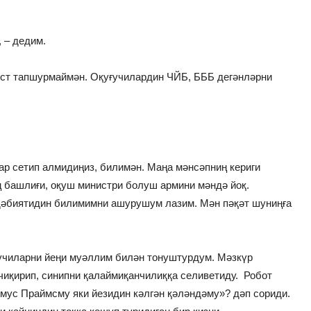
 – дедим.
ест тапшурмаймән. Оқуғучилардин ЧЙБ, БББ дегәнләрни
кар сетип алмидиңиз, билимән. Маңа мәнсәпниң кериги
 башлиғи, оқуш министри болуш армини мәндә йоқ.
дәбиятидин билимимни ашурушум лазим. Мән пәқәт шуниңға
ғучиларни йеңи муәллим билән тонуштурдум. Мәзкүр
чиқирип, синипни қалаймиқанчилиққа селиветиду. Робот
мус Праймсму яки йезидин кәлгән қәләндәму»? дәп сориди.