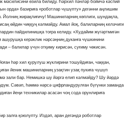
к мәсилисини өзила билиду. Һәрхил пәнләр бойичә кәспий
тын орда» базириға «роботлар чүшүпту» дегәнни аңлишим
. Йолниң жирақлиғичу! Машиниларниң көплиги, шундақла,
исаң өйдин чиққуң кәлмәйду. Амал йоқ, балиларниң келәчиги
лардин пайдилинишқа тоғра келиду. «Худайим жүгәртмигән
и ашурушқа керәклик нәрсәңниң дуканға чүшкинини
ди – балилар үчүн отқиму кирисән, суғиму чөкисән.
оған һәр хил қурулуш жүклирини тошуйдиған, чаққан,
диған йеник машиниларниң узақтин узақ пукиға чүшүп
змә зали бар. Немишкә шу йәргә елип кәлмәйду? Шу йәрдә
рдүм. Сәвәп, һәммә нәрсә цифрландурулған бүгүнки заманда
диған йеңи техникилар асасән чоң сода орунлириға
ир залға қоюлупту. Издәп, аран дегәндә роботлар