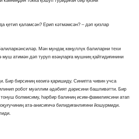
и кәйниңдин токка қошуп туридиған бир қизни
нда қетип қаламсән? Ерип кәтмәмсән? – дәп қизлар
балиларкәнсиләр. Мән мундақ көңүллүк балиларни техи
гә муш атимән дәп туруп өзәңларға мушниң қайтидиғинини
и. Бир бирсиниң көзигә қаришиду. Синипта чивин учса
дилинип робот муәллим әдәбият дәрисини башливәтти. Бир
и тонуш болмисиму, һәрбир балиниң исим-фамилиясини атап
р оқуғучиниң ата-анисиғичә билидиғанлиғини йошурмиди.
лиди.