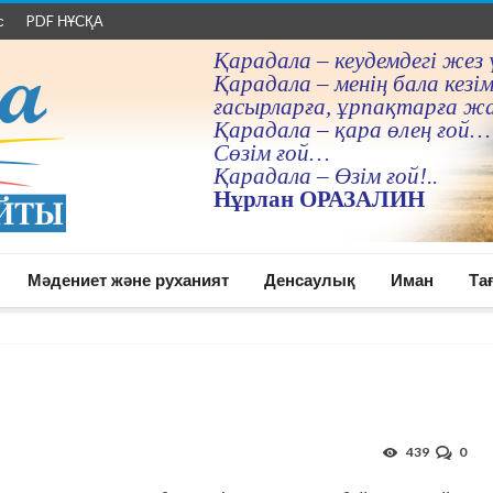
с
PDF НҰСҚА
Қарадала – кеудемдегi жез 
Қарадала – менiң бала кезiм
ғасырларға, ұрпақтарға ж
Қарадала – қара өлең ғой…
Сөзiм ғой…
Қарадала – Өзiм ғой!..
Нұрлан ОРАЗАЛИН
Мәдениет және руханият
Денсаулық
Иман
Та
439
0