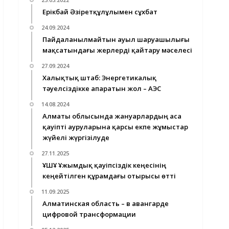
Ерікбай Әзіретқұлұлымен сұхбат
24.09.2024
Пайдаланылмайтын ауыл шаруашылығы
мақсатындағы жерлерді қайтару мәселесі
27.09.2024
Халықтық штаб: Энергетикалық
тәуелсіздікке апаратын жол – АЭС
14.08.2024
Алматы облысында жануарлардың аса
қауіпті ауруларына қарсы екпе жұмыстар
жүйелі жүргізілуде
27.11.2025
ҰҚШҰ Ұжымдық қауіпсіздік кеңесінің
кеңейтілген құрамдағы отырысы өтті
11.09.2025
Алматинская область – в авангарде
цифровой трансформации