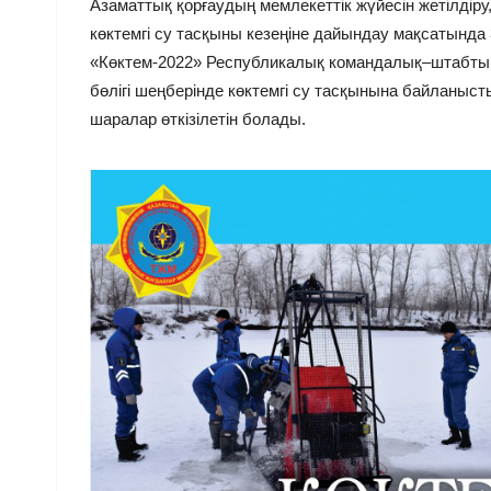
Азаматтық қорғаудың мемлекеттік жүйесін жетілдір
көктемгі су тасқыны кезеңіне дайындау мақсатынд
«Көктем-2022» Республикалық командалық–штабтық 
бөлігі шеңберінде көктемгі су тасқынына байланыс
шаралар өткізілетін болады.