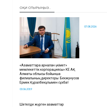
ОҚИ ОТЫРЫҢЫЗ...
07.08.2026
«Азаматтарға арналған үкімет»
мемлекеттік корпорациясы» КЕ АҚ
Алматы облысы бойынша
филиалының директоры Бекжунусов
Ермек Құралбекұлымен сұхбат
03.06.2019
Шетелде жүрген азаматтар