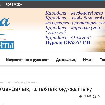
с
PDF НҰСҚА
Қарадала – кеудемдегi жез 
Қарадала – менiң бала кезiм
ғасырларға, ұрпақтарға ж
Қарадала – қара өлең ғой…
Сөзiм ғой…
Қарадала – Өзiм ғой!..
Нұрлан ОРАЗАЛИН
Мәдениет және руханият
Денсаулық
Иман
Та
андалық–штабтық оқу-жаттығу
командалық–штабтық оқу-жаттығу
2,947
0