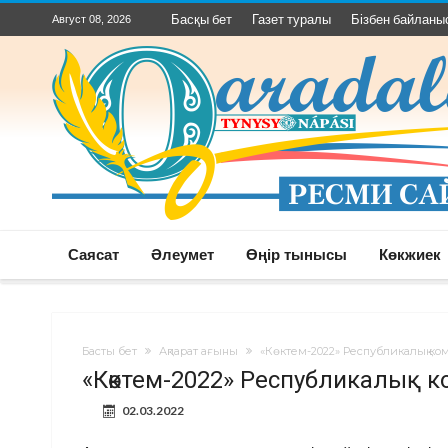
Басқы бет
Газет туралы
Бізбен байланы
Август 08, 2026
Саясат
Әлеумет
Өңір тынысы
Көкжиек
Басты бет
Ақпарат ағыны
«Көктем-2022» Республикалық ком
«Көктем-2022» Республикалық 
02.03.2022