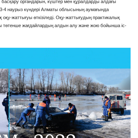
у, басқару органдарын, күштер мен құралдарды алдағы
а 3-4 наурыз күндері Алматы облысының аумағында
оқу-жаттығуы өткізіледі. Оқу-жаттығудың практикалық
ты төтенше жағдайлардың алдын алу және жою бойынша іс-