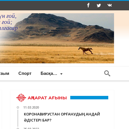
үн ғой,
 ғой;
алғасар
ғзым
Спорт
Басқа…
АҚПАРАТ АҒЫНЫ
11.03.2020
КОРОНАВИРУСТАН ҚОРҒАНУДЫҢ ҚАНДАЙ
ӘДІСТЕРІ БАР?
25.03.2022