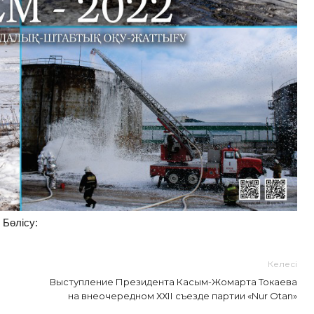
Бөлісу:
Келесі
Выступление Президента Касым-Жомарта Токаева
на внеочередном ХХІІ съезде партии «Nur Otan»