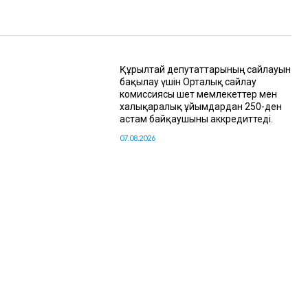
Құрылтай депутаттарының сайлауын
бақылау үшін Орталық сайлау
комиссиясы шет мемлекеттер мен
халықаралық ұйымдардан 250-ден
астам байқаушыны аккредиттеді.
07.08.2026