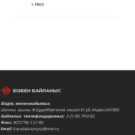
« Июл
БІЗБЕН БАЙЛАНЫС
Біздің мекенжайымыз:
Шонжы ауылы, Ж.Құдайбергенов көшесі 61 үй, Индекс:041800
Байланыс теелефондарымыз:
2-21-89, 79-0-92,
Факс:
8(72778) 2-21-89
Email:
karadala.tynysy@mail.ru