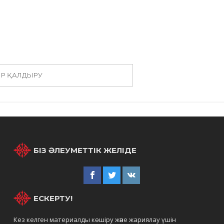
ІР ҚАЛДЫРУ
БІЗ ӘЛЕУМЕТТІК ЖЕЛІДЕ
ЕСКЕРТУ!
Кез келген материалды көшіру және жариялау үшін