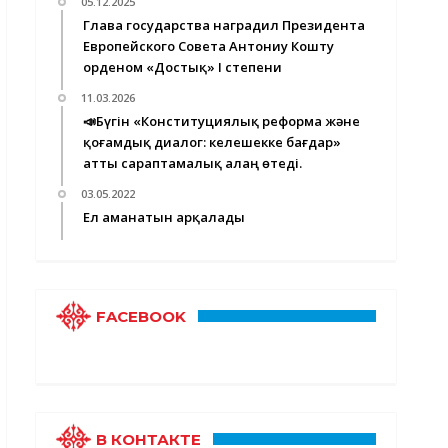
05.12.2025
Глава государства наградил Президента
Европейского Совета Антониу Кошту
орденом «Достық» I степени
11.03.2026
📣Бүгін «Конституциялық реформа және
қоғамдық диалог: келешекке бағдар»
атты сараптамалық алаң өтеді.
03.05.2022
Ел аманатын арқалады
FACEBOOK
В КОНТАКТЕ