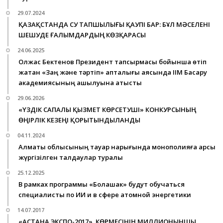
29.07.2024
ҚАЗАҚСТАНДА СУ ТАПШЫЛЫҒЫ ҚАУПІ БАР: БҰЛ МӘСЕЛЕНІ
ШЕШУДЕ ҒАЛЫМДАРДЫҢ КӨЗҚАРАСЫ
24.06.2025
Олжас Бектенов Президент тапсырмасы бойынша өтіп
жатқан «Заң және тәртіп» апталығы аясында ІІМ Басқару
академиясының ашылуына қатысты
29.06.2026
«ҮЗДІК САПАЛЫ ҚЫЗМЕТ КӨРСЕТУШІ» КОНКУРСЫНЫҢ
ӨҢІРЛІК КЕЗЕҢІ ҚОРЫТЫНДЫЛАНДЫ
04.11.2024
Алматы облысының тауар нарығында монополияға қарсы
жүргізілген талдаулар туралы
25.12.2025
В рамках программы «Болашак» будут обучаться
специалисты по ИИ и в сфере атомной энергетики
14.07.2017
«АСТАНА ЭКСПО-2017» КӨРМЕСІНІҢ МИЛЛИОНЫНШЫ