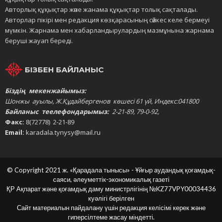
Авторлық құқықтар және жанама құқықтар толық сақталады.
Авторлар пікірі мен редакция көзқарасының сәйкес келе бермеуі
мүмкін. Жарнама мен хабарландырулардың мазмұнына жарнама
беруші жауап береді.
БІЗБЕН БАЙЛАНЫС
Біздің мекенжайымыз:
Шонжы ауылы, Ж.Құдайбергенов көшесі 61 үй, Индекс:041800
Байланыс теелефондарымыз:
2-21-89, 79-0-92,
Факс:
8(72778) 2-21-89
Email:
karadala.tynysy@mail.ru
© Copyright 2021 ж. «Қарадала тынысы» - Ұйғыр аудандық қоғамдық-
саяси, әлеуметтік-экономикалық газеті
ҚР Ақпарат және қоғамдық даму министрлігінің
№KZ77VPY00034436
куәлігі берілген
Сайт материалын пайдалану үшін редакция келісімі керек және
гиперсілтеме жасау міндетті.