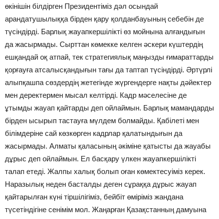
өкінішін білдірген Президентіміз дәл осындай
арандатушылыққа бірден қару қолданбауының себебін де
түсіндірді. Барлық жауапкершілікті өз мойнына алғандығын
да жасырмады. Сырттан көмекке келген әскери күштердің
ешқандай оқ атпай, тек стратегиялық маңызды ғимараттарды
қорғауға атсалысқандығын тағы да таптап түсіндірді. Әртүрлі
алыпқашпа сөздердің жетегінде жүргендерге нақты дәйектер
мен деректермен мысал келтірді. Кадр мәселесіне де
ұтымды жауап қайтарды деп ойлаймын. Барлық мамандарды
бірден ысырып тастауға мүлдем болмайды. Қабілеті мен
білімдеріне сай көзкөрген кадрлар қалатындығын да
жасырмады. Алматы қаласының әкіміне қатысты да жауабы
дұрыс деп ойлаймын. Ел басқару үлкен жауапкершілікті
талап етеді. Жалпы халық болып оған көмектесуіміз керек.
Наразылық неден басталды деген сұраққа дұрыс жауап
қайтарылған күні тіршілігіміз, бейбіт өміріміз жандана
түсетіндігіне сенімім мол. Жаңарған Қазақстанның дамуына