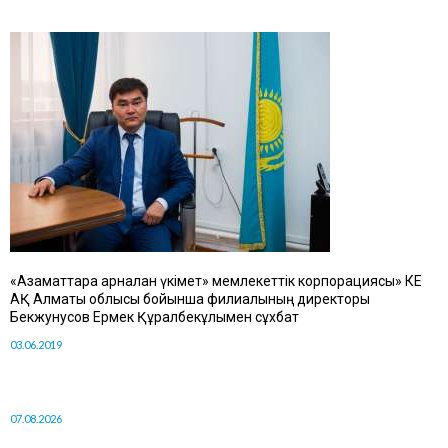
«Азаматтарға арналған үкімет» мемлекеттік корпорациясы» КЕ
АҚ Алматы облысы бойынша филиалының директоры
Бекжунусов Ермек Құралбекұлымен сұхбат
03.06.2019
07.08.2026