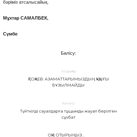
бәріміз атсалысайық.
Мұхтар САМАЛБЕК,
Сүмбе
Бөлісу:
Алдыңғы
Қ.ТОҚАЕВ: АЗАМАТТАРЫМЫЗДЫҢ ҚҰҚЫҒЫ
БҰЗЫЛМАЙДЫ
Келесі
Түйткілді сауалдарға тұщымды жауап берілген
сұхбат
ОҚИ ОТЫРЫҢЫЗ...