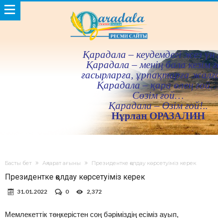
Қарадала – кеудемдегi жез үн 
Қарадала – менiң бала кезiм ғ
ғасырларға, ұрпақтарға жалғ
Қарадала – қара өлең ғой
Сөзiм ғой…
Қарадала – Өзiм ғой!..
Нұрлан ОРАЗАЛИН
Басты бет
Ақпарат ағыны
Президентке қолдау көрсетуіміз керек
Президентке қолдау көрсетуіміз керек
31.01.2022
0
2,372
Мемлекеттік төңкерістен соң бәріміздің есіміз ауып,