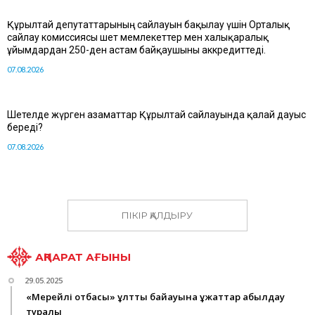
Құрылтай депутаттарының сайлауын бақылау үшін Орталық
сайлау комиссиясы шет мемлекеттер мен халықаралық
ұйымдардан 250-ден астам байқаушыны аккредиттеді.
07.08.2026
Шетелде жүрген азаматтар Құрылтай сайлауында қалай дауыс
береді?
07.08.2026
ПІКІР ҚАЛДЫРУ
АҚПАРАТ АҒЫНЫ
29.05.2025
«Мерейлі отбасы» ұлттық байқауына құжаттар қабылдау
туралы