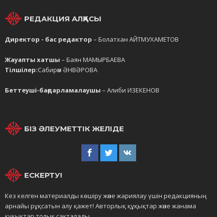
РЕДАКЦИЯ АЛҚАСЫ
Директор - бас редактор
– Болатхан АЙТМУХАМЕТОВ
Жауапты хатшы
– Баян МАМЫРБАЕВА
Тілшілер:
Сабирәм ӘНВӘРОВА
Беттеуші-бағдарламалаушы
– Алиби ИЗЕКЕНОВ
БІЗ ӘЛЕУМЕТТІК ЖЕЛІДЕ
ЕСКЕРТУ!
Кез келген материалды көшіру және жариялау үшін редакцияның
арнайы рұқсатын алу қажет! Авторлық құқықтар және жанама
құқықтар толық сақталады.