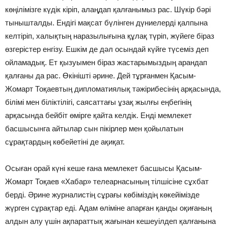
көңілімізге күдік кіріп, алаңдап қалғанымыз рас. Шүкір бәрі
тынышталды. Ендігі мақсат бүлінген дүниелерді қалпына
келтіріп, халықтың наразылығына құлақ түріп, жүйеге біраз
өзгерістер енгізу. Ешкім де дәл осындай күйге түсеміз деп
ойламадық. Ет қызуымен біраз жастарымыздың арандап
қалғаны да рас. Өкінішті әрине. Дей тұрғанмен Қасым-
Жомарт Тоқаевтың дипломатиялық тәжірибесінің арқасында,
білімі мен біліктілігі, саясаттағы ұзақ жылғы еңбегінің
арқасында бейбіт өмірге қайта келдік. Енді мемлекет
басшысынга айтылар сын пікірлер мен қойылатын
сұрақтардың көбейетіні де ақиқат.
Осыған орай күні кеше ғана мемлекет басшысы Қасым-
Жомарт Тоқаев «Хабар» телеарнасының тілшісіне сұхбат
берді. Әрине журналистің сұрағы көбіміздің көкейімізде
жүрген сұрақтар еді. Адам өліміне апарған қанды оқиғаның
алдын алу үшін ақпараттық жағынан кешеуілдеп қалғанына