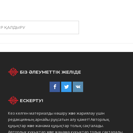
ІР ҚАЛДЫРУ
БІЗ ӘЛЕУМЕТТІК ЖЕЛІДЕ
ЕСКЕРТУ!
Кез келген материалды көшіру және жариялау үшін
редакцияның арнайы рұқсатын алу қажет! Авторлық
құқықтар және жанама құқықтар толық сақталады.
Авторлық құқықтар және жанама құқықтар толық сақталады.