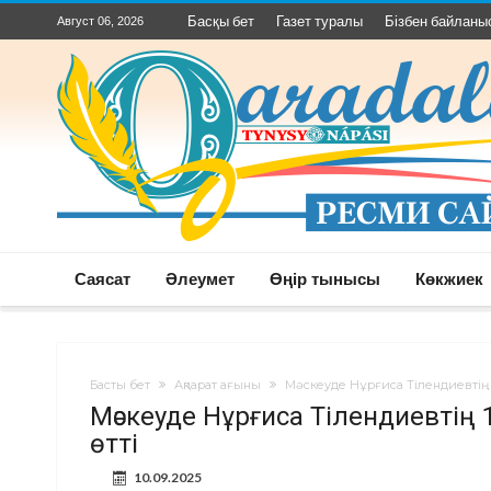
Басқы бет
Газет туралы
Бізбен байланы
Август 06, 2026
Саясат
Әлеумет
Өңір тынысы
Көкжиек
Басты бет
Ақпарат ағыны
Мәскеуде Нұрғиса Тілендиевтің 
Мәскеуде Нұрғиса Тілендиевтің
өтті
10.09.2025