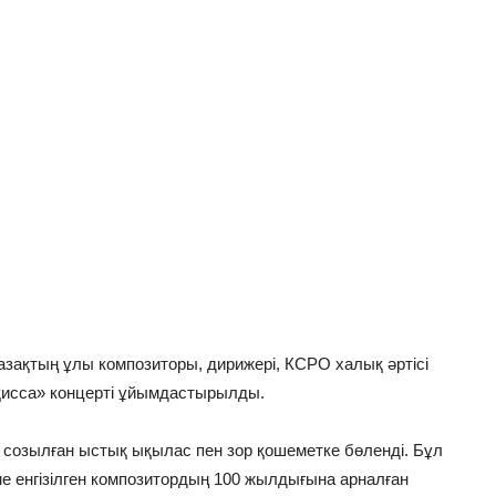
зақтың ұлы композиторы, дирижері, КСРО халық әртісі
қисса» концерті ұйымдастырылды.
а созылған ыстық ықылас пен зор қошеметке бөленді. Бұл
 енгізілген композитордың 100 жылдығына арналған