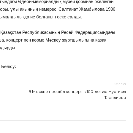
тындағы Әдеби-мемориалдық музей қорынан әкелінген
торы, ұлы ақынның немересі Салтанат Жамбылова 1936
ымалдылыққа ие болғанын еске салды.
н Қазақстан Республикасының Ресей Федерациясындағы
нша, концерт пен көрме Мәскеу жұртшылығына қазақ
алдырды.
Бөлісу:
Келесі
В Москве прошёл концерт к 100-летию Нургисы
Тлендиева