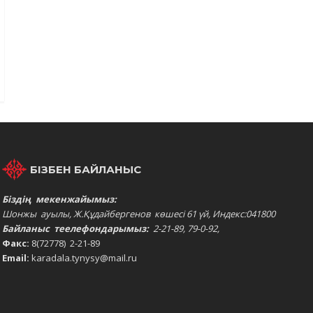
БІЗБЕН БАЙЛАНЫС
Біздің мекенжайымыз:
Шонжы ауылы, Ж.Құдайбергенов көшесі 61 үй, Индекс:041800
Байланыс теелефондарымыз:
2-21-89, 79-0-92,
Факс:
8(72778) 2-21-89
Email:
karadala.tynysy@mail.ru