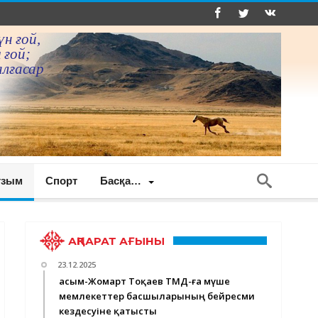
үн ғой,
 ғой;
алғасар
ғзым
Спорт
Басқа…
АҚПАРАТ АҒЫНЫ
23.12.2025
Қасым-Жомарт Тоқаев ТМД-ға мүше
мемлекеттер басшыларының бейресми
кездесуіне қатысты