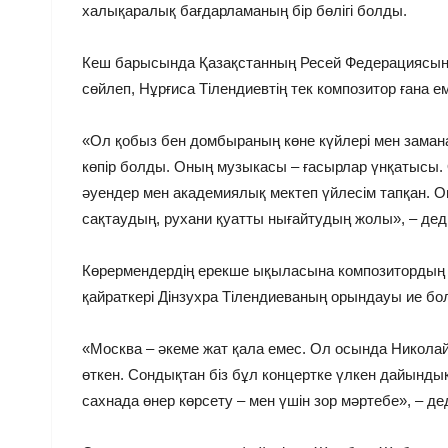
халықаралық бағдарламаның бір бөлігі болды.
Кеш барысында Қазақстанның Ресей Федерациясында
сөйлеп, Нұрғиса Тілендиевтің тек композитор ғана е
«Ол қобыз бен домбыраның көне күйлері мен зама
көпір болды. Оның музыкасы – ғасырлар үнқатысы.
әуендер мен академиялық мектеп үйлесім тапқан
сақтаудың, рухани қуатты нығайтудың жолы», – деді
Көрермендердің ерекше ықыласына композитордың қ
қайраткері Дінзухра Тілендиеваның орындауы ие бо
«Москва – әкеме жат қала емес. Ол осында Никола
өткен. Сондықтан біз бұл концертке үлкен дайынды
сахнада өнер көрсету – мен үшін зор мәртебе», – дед