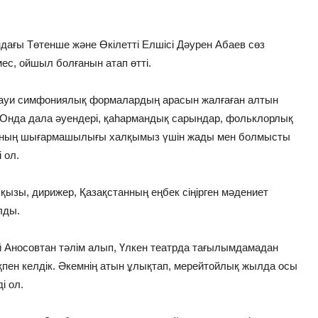
ғы Төтенше және Өкілетті Елшісі Дәурен Абаев сөз
мес, ойшыл болғанын атап өтті.
науи симфониялық формалардың арасын жалғаған алтын
 Онда дала әуендері, қаһармандық сарындар, фольклорлық
. Оның шығармашылығы халқымыз үшін жады мен болмысты
 ол.
ызы, дирижер, Қазақстанның еңбек сіңірген мәдениет
лды.
й Аносовтан тәлім алып, Үлкен театрда тағылымдамадан
қпен келдік. Әкемнің атын ұлықтап, мерейтойлық жылда осы
і ол.