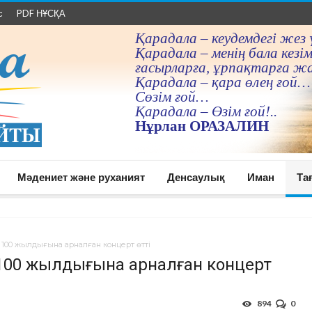
с
PDF НҰСҚА
Қарадала – кеудемдегi жез 
Қарадала – менiң бала кезiм
ғасырларға, ұрпақтарға ж
Қарадала – қара өлең ғой…
Сөзiм ғой…
Қарадала – Өзiм ғой!..
Нұрлан ОРАЗАЛИН
Мәдениет және руханият
Денсаулық
Иман
Та
100 жылдығына арналған концерт өтті
 100 жылдығына арналған концерт
894
0