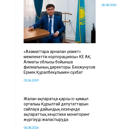
06.08.2026
«Азаматтарға арналған үкімет»
мемлекеттік корпорациясы» КЕ АҚ
Алматы облысы бойынша
филиалының директоры Бекжунусов
Ермек Құралбекұлымен сұхбат
03.06.2019
Жалған ақпаратқа қарсы іс-қимыл
орталығы Құрылтай депутаттарын
сайлауға дайындық кезеңінде
ақпараттық кеңістікке мониторинг
жүргізуді жалғастыруда.
06.08.2026