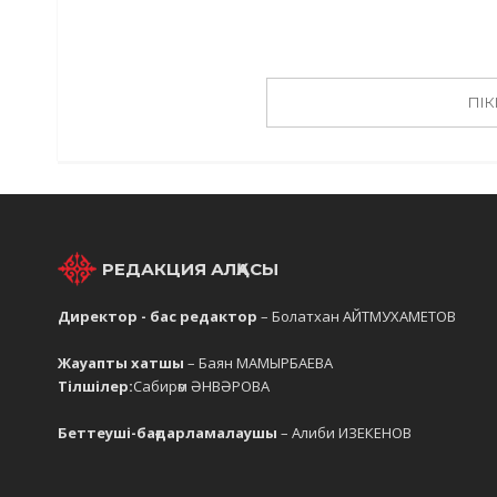
ПІК
РЕДАКЦИЯ АЛҚАСЫ
Директор - бас редактор
– Болатхан АЙТМУХАМЕТОВ
Жауапты хатшы
– Баян МАМЫРБАЕВА
Тілшілер:
Сабирәм ӘНВӘРОВА
Беттеуші-бағдарламалаушы
– Алиби ИЗЕКЕНОВ