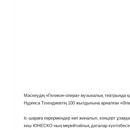
Мәскеудің «Геликон-опера» музыкалық театрында қа
Нұрғиса Тілендиевтің 100 жылдығына арналған «Әл
Іс-шараға көрермендер көп жиналып, концерт ұзаққ
кеш ЮНЕСКО-ның мерейтойлық даталар күнтізбесіне