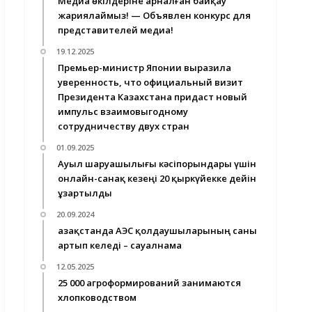
Медиа өкілдеріне арналған байқау
жариялаймыз! — Объявлен конкурс для
представителей медиа!
19.12.2025
Премьер-министр Японии выразила
уверенность, что официальный визит
Президента Казахстана придаст новый
импульс взаимовыгодному
сотрудничеству двух стран
01.09.2025
Ауыл шаруашылығы кәсіпорындары үшін
онлайн-санақ кезеңі 20 қыркүйекке дейін
ұзартылды
20.09.2024
Қазақстанда АЭС қолдаушыларының саны
артып келеді – сауалнама
12.05.2025
25 000 агроформирований занимаются
хлопководством