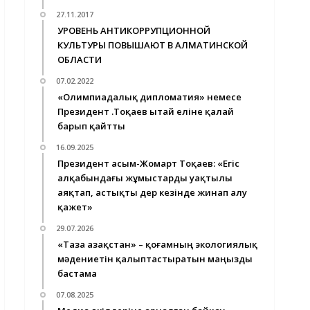
27.11.2017
УРОВЕНЬ АНТИКОРРУПЦИОННОЙ
КУЛЬТУРЫ ПОВЫШАЮТ В АЛМАТИНСКОЙ
ОБЛАСТИ
07.02.2022
«Олимпиадалық дипломатия» немесе
Президент Қ.Тоқаев Қытай еліне қалай
барып қайтты
16.09.2025
Президент Қасым-Жомарт Тоқаев: «Егіс
алқабындағы жұмыстарды уақтылы
аяқтап, астықты дер кезінде жинап алу
қажет»
29.07.2026
«Таза Қазақстан» – қоғамның экологиялық
мәдениетін қалыптастыратын маңызды
бастама
07.08.2025