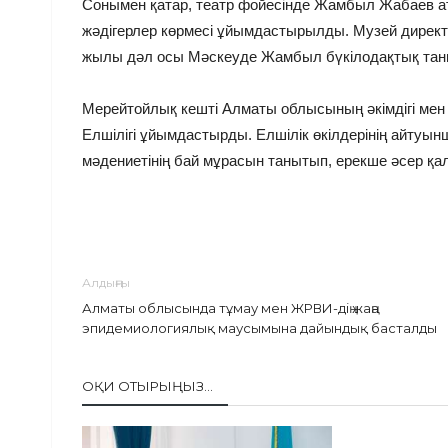
Сонымен қатар, театр фойесінде Жамбыл Жабаев а
жәдігерлер көрмесі ұйымдастырылды. Музей дирек
жылы дәл осы Мәскеуде Жамбыл бүкілодақтық тан
Мерейтойлық кешті Алматы облысының әкімдігі ме
Елшілігі ұйымдастырды. Елшілік өкілдерінің айтуы
мәдениетінің бай мұрасын танытып, ерекше әсер қ
Алдыңғы
Алматы облысында тұмау мен ЖРВИ-дің жаңа
эпидемиологиялық маусымына дайындық басталды
ОҚИ ОТЫРЫҢЫЗ...