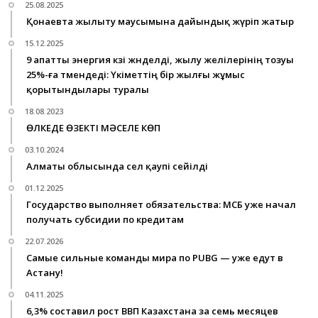
25.08.2025
Қонаевта жылыту маусымына дайындық жүріп жатыр
15.12.2025
9 апатты энергия көзі жөнделді, жылу желілерінің тозуы
25%-ға төмендеді: Үкіметтің бір жылғы жұмыс
қорытындылары туралы
18.08.2023
ӨЛКЕДЕ ӨЗЕКТІ МӘСЕЛЕ КӨП
03.10.2024
Алматы облысында сел қаупі сейілді
01.12.2025
Государство выполняет обязательства: МСБ уже начал
получать субсидии по кредитам
22.07.2026
Самые сильные команды мира по PUBG — уже едут в
Астану!
04.11.2025
6,3% составил рост ВВП Казахстана за семь месяцев