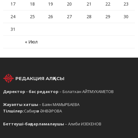
17
18
19
20
21
22
23
24
25
26
27
28
29
30
31
« Июл
РЕДАКЦИЯ АЛҚАСЫ
Директор - бас редактор
– Болатхан АЙТМУХАМЕТОВ
Жауапты хатшы
– Баян МАМЫРБАЕВА
Тілшілер:
Сабирәм ӘНВӘРОВА
Беттеуші-бағдарламалаушы
– Алиби ИЗЕКЕНОВ