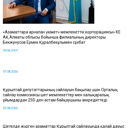
«Азаматтарға арналған үкімет» мемлекеттік корпорациясы» КЕ
АҚ Алматы облысы бойынша филиалының директоры
Бекжунусов Ермек Құралбекұлымен сұхбат
03.06.2019
07.08.2026
Құрылтай депутаттарының сайлауын бақылау үшін Орталық
сайлау комиссиясы шет мемлекеттер мен халықаралық
ұйымдардан 250-ден астам байқаушыны аккредиттеді.
07.08.2026
Шетелде жүрген азаматтар Құрылтай сайлауында қалай дауыс