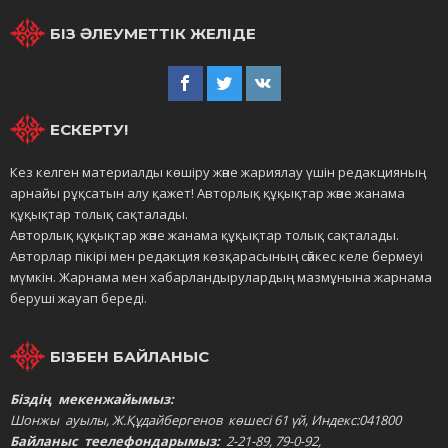
БІЗ ӘЛЕУМЕТТІК ЖЕЛІДЕ
ЕСКЕРТУ!
Кез келген материалды көшіру және жариялау үшін редакцияның
арнайы рұқсатын алу қажет! Авторлық құқықтар және жанама
құқықтар толық сақталады.
Авторлық құқықтар және жанама құқықтар толық сақталады.
Авторлар пікірі мен редакция көзқарасының сәйкес келе бермеуі
мүмкін. Жарнама мен хабарландырулардың мазмұнына жарнама
беруші жауап береді.
БІЗБЕН БАЙЛАНЫС
Біздің мекенжайымыз:
Шонжы ауылы, Ж.Құдайбергенов көшесі 61 үй, Индекс:041800
Байланыс теелефондарымыз:
2-21-89, 79-0-92,