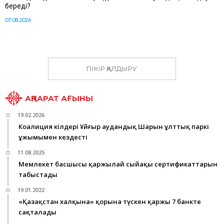
береді?
07.08.2026
ПІКІР ҚАЛДЫРУ
АҚПАРАТ АҒЫНЫ
19.02.2026
Коалиция өкілдері Ұйғыр аудандық Шарын ұлттық паркі
ұжымымен кездесті
11.08.2025
Мемлекет басшысы қаржылай сыйақы сертификаттарын
табыстады
19.01.2022
«Қазақстан халқына» қорына түскен қаржы 7 банкте
сақталады