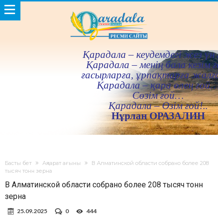
Қарадала – кеудемдегi жез үн 
Қарадала – менiң бала кезiм ғ
ғасырларға, ұрпақтарға жалғ
Қарадала – қара өлең ғой
Сөзiм ғой…
Қарадала – Өзiм ғой!..
Нұрлан ОРАЗАЛИН
Басты бет
Ақпарат ағыны
В Алматинской области собрано более 208
тысяч тонн зерна
В Алматинской области собрано более 208 тысяч тонн
зерна
25.09.2025
0
444