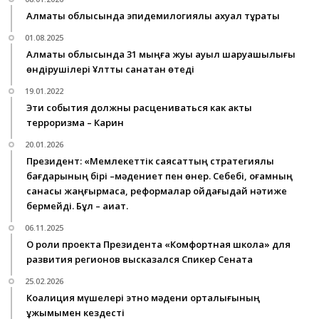
Алматы облысында эпидемилогиялық ахуал тұрақты
01.08.2025
Алматы облысында 31 мыңға жуық ауыл шаруашылығы
өндірушілері Ұлттық санақтан өтеді
19.01.2022
Эти события должны расцениваться как акты
терроризма – Карин
20.01.2026
Президент: «Мемлекеттік саясаттың стратегиялық
бағдарының бірі –мәдениет пен өнер. Себебі, қоғамның
санасы жаңғырмаса, реформалар ойдағыдай нәтиже
бермейді. Бұл – ақиқат.
06.11.2025
О роли проекта Президента «Комфортная школа» для
развития регионов высказался Спикер Сената
25.02.2026
Коалиция мүшелері этно мәдени орталығының
ұжымымен кездесті