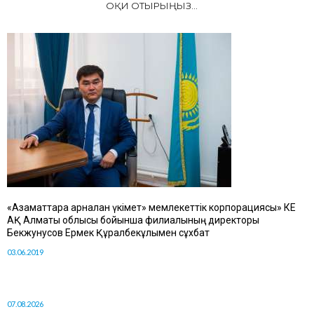
ОҚИ ОТЫРЫҢЫЗ...
«Азаматтарға арналған үкімет» мемлекеттік корпорациясы» КЕ
АҚ Алматы облысы бойынша филиалының директоры
Бекжунусов Ермек Құралбекұлымен сұхбат
03.06.2019
07.08.2026