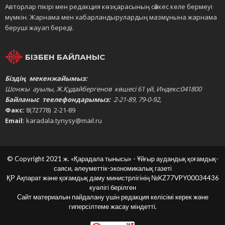
Авторлар пікірі мен редакция көзқарасының сәйкес келе бермеуі
мүмкін. Жарнама мен хабарландырулардың мазмұнына жарнама
беруші жауап береді.
БІЗБЕН БАЙЛАНЫС
Біздің мекенжайымыз:
Шонжы ауылы, Ж.Құдайбергенов көшесі 61 үй, Индекс:041800
Байланыс теелефондарымыз:
2-21-89, 79-0-92,
Факс:
8(72778) 2-21-89
Email:
karadala.tynysy@mail.ru
© Copyright 2021 ж. «Қарадала тынысы» - Ұйғыр аудандық қоғамдық-
саяси, әлеуметтік-экономикалық газеті
ҚР Ақпарат және қоғамдық даму министрлігінің
№KZ77VPY00034436
куәлігі берілген
Сайт материалын пайдалану үшін редакция келісімі керек және
гиперсілтеме жасау міндетті.