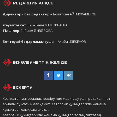
РЕДАКЦИЯ АЛҚАСЫ
Директор - бас редактор
– Болатхан АЙТМУХАМЕТОВ
Жауапты хатшы
– Баян МАМЫРБАЕВА
Тілшілер:
Сабирәм ӘНВӘРОВА
Беттеуші-бағдарламалаушы
– Алиби ИЗЕКЕНОВ
БІЗ ӘЛЕУМЕТТІК ЖЕЛІДЕ
ЕСКЕРТУ!
Кез келген материалды көшіру және жариялау үшін редакцияның
арнайы рұқсатын алу қажет! Авторлық құқықтар және жанама
құқықтар толық сақталады.
Авторлық құқықтар және жанама құқықтар толық сақталады.