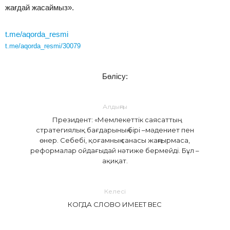
жағдай жасаймыз».
t.me/aqorda_resmi
t.me/aqorda_resmi
/30079
Бөлісу:
Алдыңғы
Президент: «Мемлекеттік саясаттың
стратегиялық бағдарының бірі –мәдениет пен
өнер. Себебі, қоғамның санасы жаңғырмаса,
реформалар ойдағыдай нәтиже бермейді. Бұл –
ақиқат.
Келесі
КОГДА СЛОВО ИМЕЕТ ВЕС