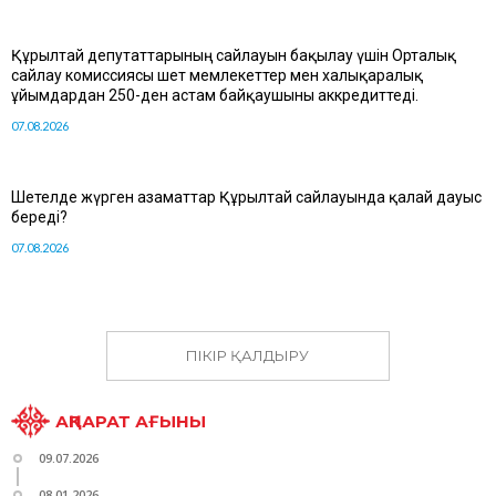
Құрылтай депутаттарының сайлауын бақылау үшін Орталық
сайлау комиссиясы шет мемлекеттер мен халықаралық
ұйымдардан 250-ден астам байқаушыны аккредиттеді.
07.08.2026
Шетелде жүрген азаматтар Құрылтай сайлауында қалай дауыс
береді?
07.08.2026
ПІКІР ҚАЛДЫРУ
АҚПАРАТ АҒЫНЫ
09.07.2026
08.01.2026