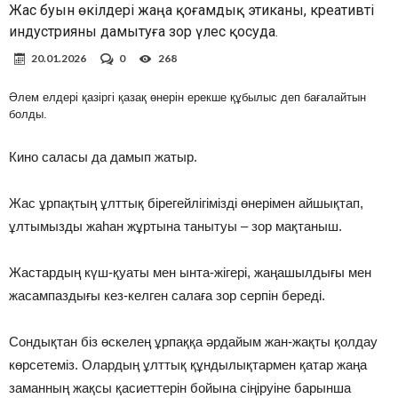
Жас буын өкілдері жаңа қоғамдық этиканы, креативті
индустрияны дамытуға зор үлес қосуда.
20.01.2026
0
268
Әлем елдері қазіргі қазақ өнерін ерекше құбылыс деп бағалайтын
болды.
Кино саласы да дамып жатыр.
Жас ұрпақтың ұлттық бірегейлігімізді өнерімен айшықтап,
ұлтымызды жаһан жұртына танытуы – зор мақтаныш.
Жастардың күш-қуаты мен ынта-жігері, жаңашылдығы мен
жасампаздығы кез-келген салаға зор серпін береді.
Сондықтан біз өскелең ұрпаққа әрдайым жан-жақты қолдау
көрсетеміз. Олардың ұлттық құндылықтармен қатар жаңа
заманның жақсы қасиеттерін бойына сіңіруіне барынша