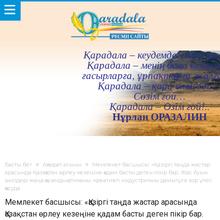
Қарадала – кеудемдегi жез үн 
Қарадала – менiң бала кезiм ғ
ғасырларға, ұрпақтарға жалғ
Қарадала – қара өлең ғой
Сөзiм ғой…
Қарадала – Өзiм ғой!..
Нұрлан ОРАЗАЛИН
Басты бет
Ақпарат ағыны
Мемлекет басшысы: «Қазіргі таңда жастар
арасында Қазақстан өрлеу кезеңіне қадам басты деген пікір бар. Жас буын
өкілдері жаңа қоғамдық этиканы, креативті индустрияны дамытуға зор үлес
қосуда.
Мемлекет басшысы: «Қазіргі таңда жастар арасында
Қазақстан өрлеу кезеңіне қадам басты деген пікір бар.