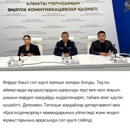
Өңірде биыл сел қаупі ерекше жоғары болды. Таулы
аймақтарда мұздықтардың қарқынды еруі мен мол жауын-
шашын өңірдегі жағдайды күрделендіріп, табиғи апат қаупін
күшейтті. Дегенмен, Төтенше жағдайлар департаменті мен
«Қазселденқорғау» мамандарының үйлесімді және жедел
жұмыстарының арқасында сел қаупі сейілді.