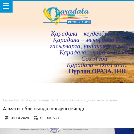
Қарадала – кеудемдегi жез үн 
Қарадала – менiң бала кезiм ғ
ғасырларға, ұрпақтарға жалғ
Қарадала – қара өлең ғой
Сөзiм ғой…
Қарадала – Өзiм ғой!..
Нұрлан ОРАЗАЛИН
Басты бет
Ақпарат ағыны
Алматы облысында сел қаупі сейілді
Алматы облысында сел қаупі сейілді
03.10.2024
0
921