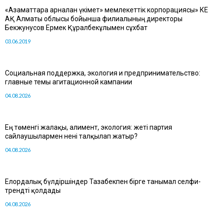
«Азаматтарға арналған үкімет» мемлекеттік корпорациясы» КЕ
АҚ Алматы облысы бойынша филиалының директоры
Бекжунусов Ермек Құралбекұлымен сұхбат
03.06.2019
Социальная поддержка, экология и предпринимательство:
главные темы агитационной кампании
04.08.2026
Ең төменгі жалақы, алимент, экология: жеті партия
сайлаушылармен нені талқылап жатыр?
04.08.2026
Елордалық бүлдіршіндер Тазабекпен бірге танымал селфи-
трендті қолдады
04.08.2026