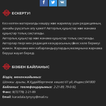
ЕСКЕРТУ!
Кез келген материалды көшіру және жариялау үшін редакцияның
арнайы рұқсатын алу қажет! Авторлық құқықтар және жанама
құқықтар толық сақталады.
Авторлық құқықтар және жанама құқықтар толық сақталады.
Авторлар пікірі мен редакция көзқарасының сәйкес келе бермеуі
мүмкін. Жарнама мен хабарландырулардың мазмұнына жарнама
беруші жауап береді.
БІЗБЕН БАЙЛАНЫС
Біздің мекенжайымыз:
Шонжы ауылы, Ж.Құдайбергенов көшесі 61 үй, Индекс:041800
Байланыс теелефондарымыз:
2-21-89, 79-0-92,
Факс:
8(72778) 2-21-89
Email:
karadala.tynysy@mail.ru