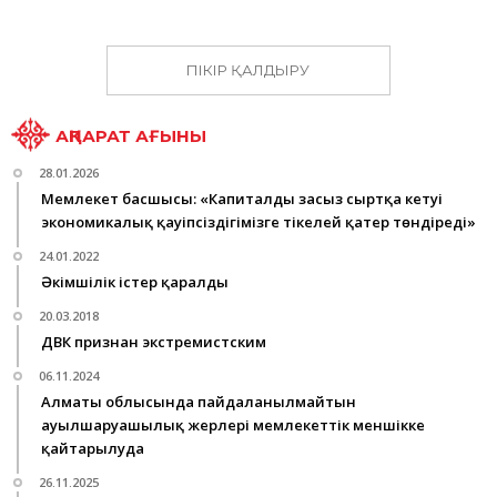
ПІКІР ҚАЛДЫРУ
АҚПАРАТ АҒЫНЫ
28.01.2026
Мемлекет басшысы: «Капиталдың заңсыз сыртқа кетуі
экономикалық қауіпсіздігімізге тікелей қатер төндіреді»
24.01.2022
Әкімшілік істер қаралды
20.03.2018
ДВК признан экстремистским
06.11.2024
Алматы облысында пайдаланылмайтын
ауылшаруашылық жерлері мемлекеттік меншікке
қайтарылуда
26.11.2025