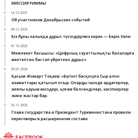
МИССИЯ РИММЫ
16.12.2021
Об участников Декабрьских событий
09.12.2025
Біз бұны халыққа дұрыс түсіндіруіміз керек — Берік Уәли
01.10.2025
Мемлекет басшысы: «Цифрлық сауаттылықты балаларға
мектептен бастап үйреткен дұрыс»
20.01.2026
Қасым-Жомарт Тоқаев: «Бүгінгі басқосуға Сыр елінің
азаматтары қатысып отыр. Олардың ішінде ардагерлер,
зиялы қауым өкілдері, қоғам белсенділері, кәсіпкерлер
және жастар бар.
25.11.2025
Глава государства и Президент Туркменистана провели
переговоры в расширенном составе
FACEBOOK