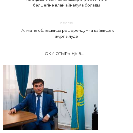
бөлшегіне қалай айналуға болады
Келесі
Алматы облысында референдумға дайындық
жүргізілуде
ОҚИ ОТЫРЫҢЫЗ...