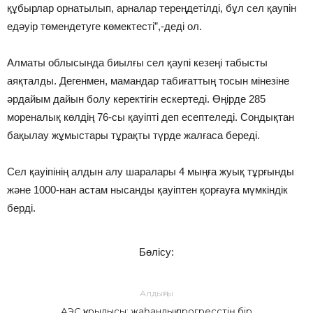
құбырлар орнатылып, арналар тереңдетілді, бұл сел қаупін
едәуір төмендетуге көмектесті”,-деді ол.
Алматы облысында биылғы сел қаупі кезеңі табысты
аяқталды. Дегенмен, мамандар табиғаттың тосын мінезіне
әрдайым дайын болу керектігін ескертеді. Өңірде 285
мореналық көлдің 76-сы қауіпті деп есептеледі. Сондықтан
бақылау жұмыстары тұрақты түрде жалғаса береді.
Сел қауіпінің алдын алу шаралары 4 мыңға жуық тұрғынды
және 1000-нан астам нысанды қауіптен қорғауға мүмкіндік
берді.
Бөлісу:
Алдыңғы
АЭС құрылысы: жаһандық прогресстің бір