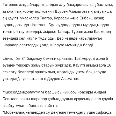
Төтенше жағдайлардың алдын алу басқармасының бастығы,
азаматтық қорғау полковнигі Дәурен Азаматовтың айтуынша,
ең қауіпті учаскелер Талғар, Қарасай және Еңбекшіқазақ
аудандарында тіркелген. Бұл аудандардағы мұздықтардан
толатын тау өзендері, әсіресе Талғар, Түрген және Қаскелең
өзендері сел қаупін тудырды. Дер кезінде қабылданған
шаралар апаттардың алдын алуға мүмкіндік берді.
«Биыл біз 34 бақылау бекетін орнатып, 152 жерүсті және 5
әуеден тексеру жұмыстарын жүргіздік. Қауіпті аймақтарға 16
ескерту белгілері орнатылып, жағдайды үнемі бақылауда
ұстадық”,– деп атап өтті Дәурен Азаматов.
«Қазселденқорғау»ММ басшысының орынбасары Айдын
Бошкаев нақты шаралар қабылдаудың арқасында сел қаупін
азайту мүмкін болғанын айтты.
“Мореналық көлдердегі су деңгейін төмендету үшін сифонды