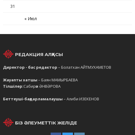
31
« Июл
РЕДАКЦИЯ АЛҚАСЫ
Директор - бас редактор
– Болатхан АЙТМУХАМЕТОВ
Жауапты хатшы
– Баян МАМЫРБАЕВА
Тілшілер:
Сабирәм ӘНВӘРОВА
Беттеуші-бағдарламалаушы
– Алиби ИЗЕКЕНОВ
БІЗ ӘЛЕУМЕТТІК ЖЕЛІДЕ