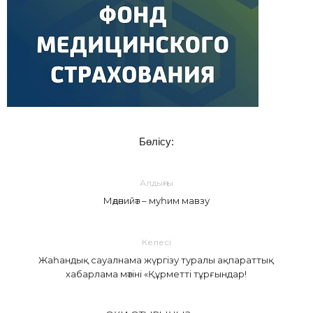
Бөлісу:
Алдыңғы
Мәдәнийәт – муһим мавзу
Келесі
Жаһандық сауалнама жүргізу туралы ақпараттық
хабарлама мәтіні «Құрметті тұрғындар!