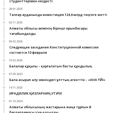
студенттерімен кездесті
28.01.2025
Талғар ауданында инвестиция 124,6 млрд теңгеге жетті
03.11.2025
Алматы облысы әкімінің бірінші орынбасары
тағайындалды
09.02.2026
Следующее заседание Конституционной комиссии
состоится 10 февраля
10.02.2026
Балалар құқығы – қорғалатын басты құндылық
07.09.2023
Бала асырап алу жөніндегі ұлттық агенттік – «АНА ҮЙІ»
14.11.2025
ИРАДИЛИК ҚИЗЛАРНИҢ УТУҒИ
01.10.2024
Алматы облысының жастарына жаңа тұрғын үй
бағдарламасы іске қосылды