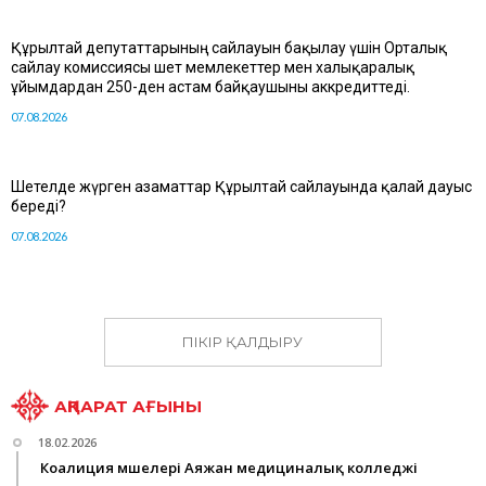
Құрылтай депутаттарының сайлауын бақылау үшін Орталық
сайлау комиссиясы шет мемлекеттер мен халықаралық
ұйымдардан 250-ден астам байқаушыны аккредиттеді.
07.08.2026
Шетелде жүрген азаматтар Құрылтай сайлауында қалай дауыс
береді?
07.08.2026
ПІКІР ҚАЛДЫРУ
АҚПАРАТ АҒЫНЫ
18.02.2026
Коалиция мүшелері Аяжан медициналық колледжі