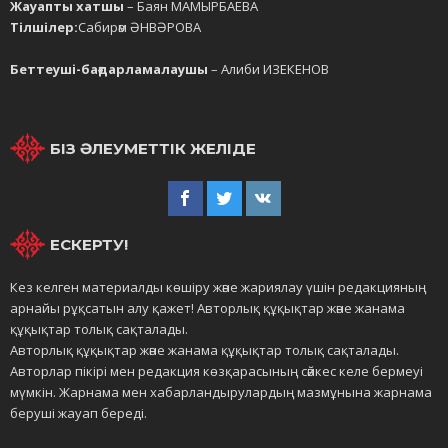
Жауапты хатшы
– Баян МАМЫРБАЕВА
Тілшілер:
Сабирәм ӘНВӘРОВА
Беттеуші-бағдарламалаушы
– Алиби ИЗЕКЕНОВ
БІЗ ӘЛЕУМЕТТІК ЖЕЛІДЕ
ЕСКЕРТУ!
Кез келген материалды көшіру және жариялау үшін редакцияның
арнайы рұқсатын алу қажет! Авторлық құқықтар және жанама
құқықтар толық сақталады.
Авторлық құқықтар және жанама құқықтар толық сақталады.
Авторлар пікірі мен редакция көзқарасының сәйкес келе бермеуі
мүмкін. Жарнама мен хабарландырулардың мазмұнына жарнама
беруші жауап береді.