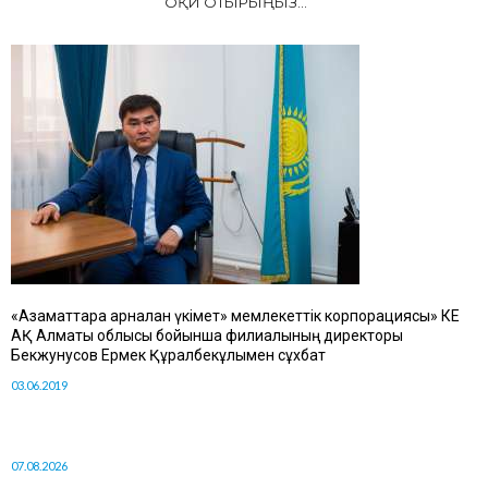
ОҚИ ОТЫРЫҢЫЗ...
«Азаматтарға арналған үкімет» мемлекеттік корпорациясы» КЕ
АҚ Алматы облысы бойынша филиалының директоры
Бекжунусов Ермек Құралбекұлымен сұхбат
03.06.2019
07.08.2026