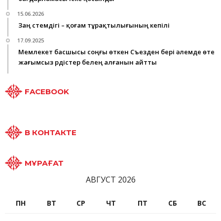
15.06.2026
Заң үстемдігі – қоғам тұрақтылығының кепілі
17.09.2025
Мемлекет басшысы соңғы өткен Съезден бері әлемде өте
жағымсыз үрдістер белең алғанын айтты
FACEBOOK
В КОНТАКТЕ
МҰРАҒАТ
АВГУСТ 2026
ПН
ВТ
СР
ЧТ
ПТ
СБ
ВС