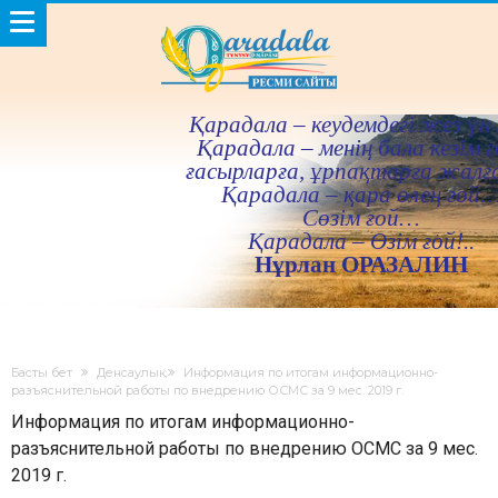
Қарадала – кеудемдегi жез үн 
Қарадала – менiң бала кезiм ғ
ғасырларға, ұрпақтарға жалғ
Қарадала – қара өлең ғой
Сөзiм ғой…
Қарадала – Өзiм ғой!..
Нұрлан ОРАЗАЛИН
Басты бет
Денсаулық
Информация по итогам информационно-
разъяснительной работы по внедрению ОСМС за 9 мес. 2019 г.
Информация по итогам информационно-
разъяснительной работы по внедрению ОСМС за 9 мес.
2019 г.