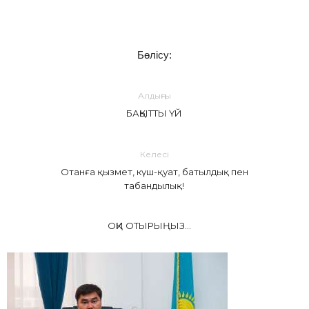
Бөлісу:
Алдыңғы
БАҚЫТТЫ ҮЙ
Келесі
Отанға қызмет, күш-қуат, батылдық пен
табандылық!
ОҚИ ОТЫРЫҢЫЗ...