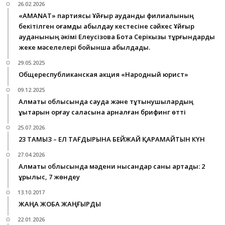
26.02.2026
«AMANAT» партиясы Ұйғыр аудандық филиалының
бекітілген қоғамдық қабылдау кестесіне сәйкес Ұйғыр
ауданының әкімі Елеусізова Бота Серікқызы тұрғындарды
жеке мәселелері бойынша қабылдады.
29.05.2025
Общереспубликанская акция «Народный юрист»
09.12.2025
Алматы облысында сауда және тұтынушылардың
құқықтарын қорғау саласына арналған брифинг өтті
25.07.2026
23 ТАМЫЗ – ЕЛ ТАҒДЫРЫНА БЕЙЖАЙ ҚАРАМАЙТЫН КҮН
27.04.2026
Алматы облысында мәдени нысандар саны артады: 2
құрылыс, 7 жөндеу
13.10.2017
ЖАҢА ЖОБА ЖАҢҒЫРДЫ
22.01.2026