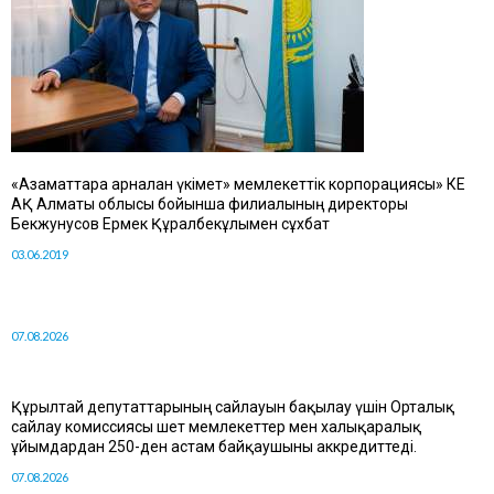
«Азаматтарға арналған үкімет» мемлекеттік корпорациясы» КЕ
АҚ Алматы облысы бойынша филиалының директоры
Бекжунусов Ермек Құралбекұлымен сұхбат
03.06.2019
07.08.2026
Құрылтай депутаттарының сайлауын бақылау үшін Орталық
сайлау комиссиясы шет мемлекеттер мен халықаралық
ұйымдардан 250-ден астам байқаушыны аккредиттеді.
07.08.2026