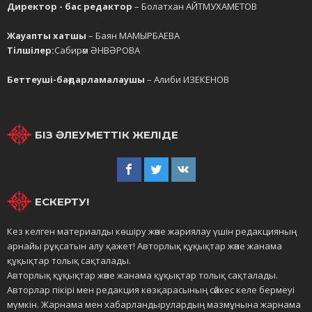
Директор - бас редактор
– Болатхан АЙТМУХАМЕТОВ
Жауапты хатшы
– Баян МАМЫРБАЕВА
Тілшілер:
Сабирәм ӘНВӘРОВА
Беттеуші-бағдарламалаушы
– Алиби ИЗЕКЕНОВ
БІЗ ӘЛЕУМЕТТІК ЖЕЛІДЕ
ЕСКЕРТУ!
Кез келген материалды көшіру және жариялау үшін редакцияның
арнайы рұқсатын алу қажет! Авторлық құқықтар және жанама
құқықтар толық сақталады.
Авторлық құқықтар және жанама құқықтар толық сақталады.
Авторлар пікірі мен редакция көзқарасының сәйкес келе бермеуі
мүмкін. Жарнама мен хабарландырулардың мазмұнына жарнама