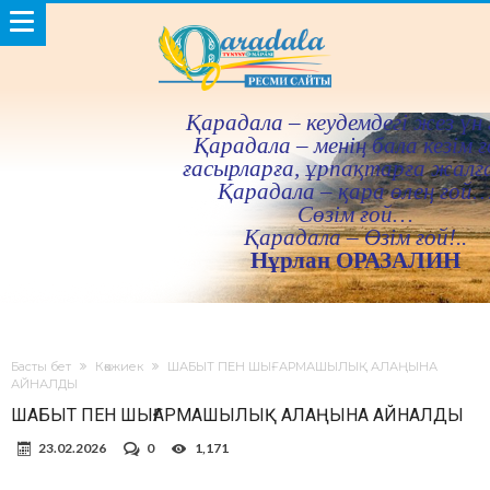
Қарадала – кеудемдегi жез үн 
Қарадала – менiң бала кезiм ғ
ғасырларға, ұрпақтарға жалғ
Қарадала – қара өлең ғой
Сөзiм ғой…
Қарадала – Өзiм ғой!..
Нұрлан ОРАЗАЛИН
Басты бет
Көкжиек
ШАБЫТ ПЕН ШЫҒАРМАШЫЛЫҚ АЛАҢЫНА
АЙНАЛДЫ
ШАБЫТ ПЕН ШЫҒАРМАШЫЛЫҚ АЛАҢЫНА АЙНАЛДЫ
23.02.2026
0
1,171