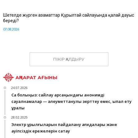
Шетелде жүрген азаматтар Құрылтай сайлауында қалай дауыс
береді?
07.08.2026
ПІКІР ҚАЛДЫРУ
АҚПАРАТ АҒЫНЫ
24.07.2026
Сақ болыңыз: сайлау қарсаңындағы анонимді
сауалнамалар — әлеуметтанулық зерттеу емес, ықпал ету
құралы
28.02.2025
Электр құрылғыларын пайдалану қағидалары және
қауіпсіздік ережелерін сақтау