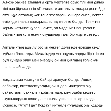
А.Розыбакиев атындағы орта мектепте орыс тілі мен ұйғыр
тілі пән бірлестігінің «Полиглот» апталығы жоғары деңгейде
өтті. Бұл апталық жай ғана жоспарлы іс-шара емес, мектеп
өміріндегі нағыз шығармашылық мереке болды. Тіл – тек
қарым-қатынас құралы емес, ол мәдениет пен рухани
байлықтын кілті екенін оқушылар тағы бір мәрте сезінді.
Апталықтың ашылу рәсімі мектеп дәлізінде ерекше көңіл
күймен басталды. Мұғалімдер мен оқушыларды біріктірген
бұл күндер білім мен өнердің, ой мен қиялдың тоғысқан
шағына айналды.
Бағдарлама мазмұны бай әрі әралуан болды. Ашық
сабақтар, интеллектуалдық ойындар, мәнерлеп оқу
сайыстары, сахналық қойылымдар мен әдеби кештер
оқушылардың пәнге деген қызығушылығын арттырды.
Әсіресе, «Что? Где? Когда?» интеллектуалдық ойындарды