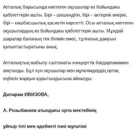
Апталық барысында көптеген оқушылар өз бойындағы
қабілеттерін ашты. Бірі – шешендігін, бірі – актерлік өнерін,
бірі – көшбасшылық қасиетін көрсетті. Осы апталық көптеген
оқушылардың өз бойындағы қабілеттерін ашты. Мұндай
шаралар баланың тек білімін емес, тұлғалық дамуын
қалыптастыратыны анық.
Апталықтың жабылу салтанаты концерттік бағдарламамен
аяқталды. Бұл күн оқушылар мен мұғалімдердің ортақ
еңбегін жарқын қорытындысына айналды.
Диларам ИВИЗОВА,
А. Розыбакиев атындағы орта мектебінің
ұйғыр тілі мен әдебиеті пәні мұғалімі