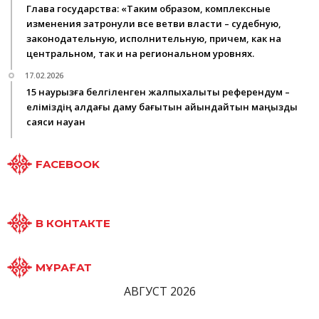
Глава государства: «Таким образом, комплексные
изменения затронули все ветви власти – судебную,
законодательную, исполнительную, причем, как на
центральном, так и на региональном уровнях.
17.02.2026
15 наурызға белгіленген жалпыхалықтық референдум –
еліміздің алдағы даму бағытын айқындайтын маңызды
саяси науқан
FACEBOOK
В КОНТАКТЕ
МҰРАҒАТ
АВГУСТ 2026