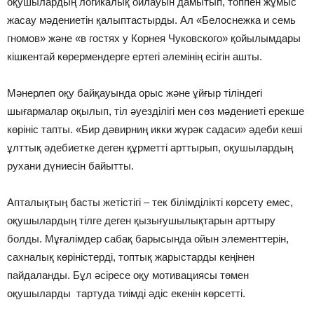
оқушылардың логикалық ойлауын дамытып, топпен жұмыс
жасау мәдениетін қалыптастырды. Ал «Белоснежка и семь
гномов» және «в гостях у Корнея Чуковского» қойылымдары
кішкентай көрермендерге ертегі әлемінің есігін ашты.
Мәнерлеп оқу байқауында орыс және ұйғыр тіліндегі
шығармалар оқылып, тіл әуезділігі мен сөз мәдениеті ерекше
көрініс тапты. «Бир дәвирниң икки жүрәк садаси» әдеби кеші
ұлттық әдебиетке деген құрметті арттырып, оқушылардың
рухани дүниесін байытты.
Апталықтың басты жетістігі – тек білімділікті көрсету емес,
оқушылардың тілге деген қызығушылықтарын арттыру
болды. Мұғалімдер сабақ барысында ойын элементтерін,
сахналық көріністерді, топтық жарыстарды кеңінен
пайдаланды. Бұл әсіресе оқу мотивациясы төмен
оқушыларды тартуда тиімді әдіс екенін көрсетті.