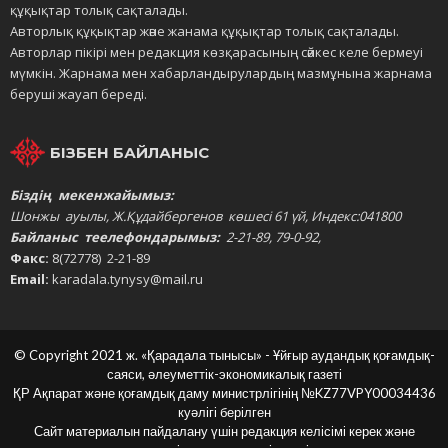
құқықтар толық сақталады.
Авторлық құқықтар және жанама құқықтар толық сақталады.
Авторлар пікірі мен редакция көзқарасының сәйкес келе бермеуі
мүмкін. Жарнама мен хабарландырулардың мазмұнына жарнама
беруші жауап береді.
БІЗБЕН БАЙЛАНЫС
Біздің мекенжайымыз:
Шонжы ауылы, Ж.Құдайбергенов көшесі 61 үй, Индекс:041800
Байланыс теелефондарымыз:
2-21-89, 79-0-92,
Факс:
8(72778) 2-21-89
Email:
karadala.tynysy@mail.ru
© Copyright 2021 ж. «Қарадала тынысы» - Ұйғыр аудандық қоғамдық-
саяси, әлеуметтік-экономикалық газеті
ҚР Ақпарат және қоғамдық даму министрлігінің
№KZ77VPY00034436
куәлігі берілген
Сайт материалын пайдалану үшін редакция келісімі керек және