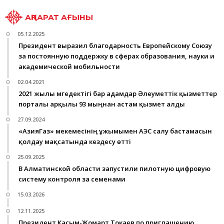
АҚПАРАТ АҒЫНЫ
05.12.2025
Президент выразил благодарность Европейскому Союзу
за постоянную поддержку в сферах образования, науки и
академической мобильности
02.04.2021
2021 жылы мүгедектігі бар адамдар Әлеуметтік қызметтер
порталы арқылы 93 мыңнан астам қызмет алды
27.09.2024
«АзияГаз» мекемесінің ұжымымен АЭС салу бастамасын
қолдау мақсатында кездесу өтті
25.09.2025
В Алматинской области запустили пилотную цифровую
систему контроля за семенами
15.03.2026
12.11.2025
Президент Касым-Жомарт Токаев по приглашению