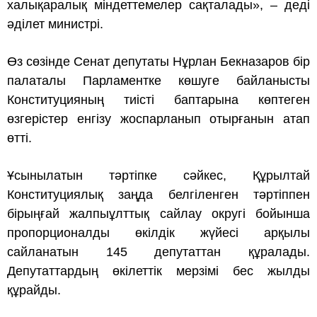
халықаралық міндеттемелер сақталады», – деді
әділет министрі.
Өз сөзінде Сенат депутаты Нұрлан Бекназаров бір
палаталы Парламентке көшуге байланысты
Конституцияның тиісті баптарына көптеген
өзгерістер енгізу жоспарланып отырғанын атап
өтті.
Ұсынылатын тәртіпке сәйкес, Құрылтай
Конституциялық заңда белгіленген тәртіппен
бірыңғай жалпыұлттық сайлау округі бойынша
пропорционалды өкілдік жүйесі арқылы
сайланатын 145 депутаттан құралады.
Депутаттардың өкілеттік мерзімі бес жылды
құрайды.