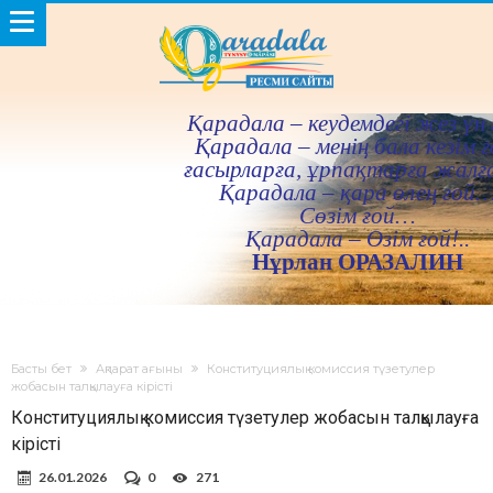
Қарадала – кеудемдегi жез үн 
Қарадала – менiң бала кезiм ғ
ғасырларға, ұрпақтарға жалғ
Қарадала – қара өлең ғой
Сөзiм ғой…
Қарадала – Өзiм ғой!..
Нұрлан ОРАЗАЛИН
Басты бет
Ақпарат ағыны
Конституциялық комиссия түзетулер
жобасын талқылауға кірісті
Конституциялық комиссия түзетулер жобасын талқылауға
кірісті
26.01.2026
0
271