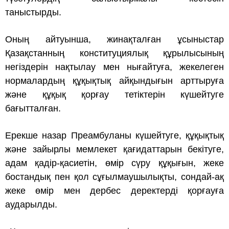
таныстырды.
Оның айтуынша, жинақталған ұсыныстар
Қазақстанның конституциялық құрылысының
негіздерін нақтылау мен нығайтуға, жекелеген
нормалардың құқықтық айқындығын арттыруға
және құқық қорғау тетіктерін күшейтуге
бағытталған.
Ерекше назар Преамбуланы күшейтуге, құқықтық
және зайырлы мемлекет қағидаттарын бекітуге,
адам қадір-қасиетін, өмір сүру құқығын, жеке
бостандық пен қол сұғылмаушылықты, сондай-ақ
жеке өмір мен дербес деректерді қорғауға
аударылды.