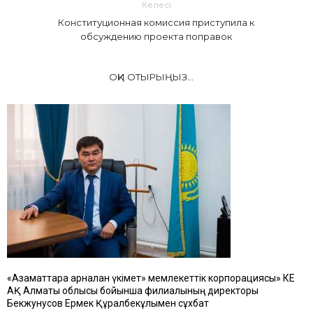
Келесі
Конституционная комиссия приступила к
обсуждению проекта поправок
ОҚИ ОТЫРЫҢЫЗ...
«Азаматтарға арналған үкімет» мемлекеттік корпорациясы» КЕ
АҚ Алматы облысы бойынша филиалының директоры
Бекжунусов Ермек Құралбекұлымен сұхбат