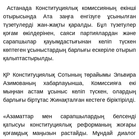
Астанада Конституциялық комиссияның екінші
отырысында Ата заңға енгізуге ұсынылған
түзетулерді жан-жақты қаралды. Бұл түзетулер
қоғам өкілдерінен, саяси партиялардан және
сарапшылар қауымдастығынан келіп түскен
көптеген ұсыныстардың барлығы ескеріле отырып
қалыптастырылды.
ҚР Конституциялық Сотының төрайымы Эльвира
Азимованың хабарлауынша, Комиссияға екі
мыңнан астам ұсыныс келіп түскен, олардың
барлығы біртұтас Жинақталған кестеге біріктірілді.
«Азаматтар мен сарапшылардың белсенді
қатысуы конституциялық реформаның жоғары
қоғамдық маңызын растайды. Мұндай диалог