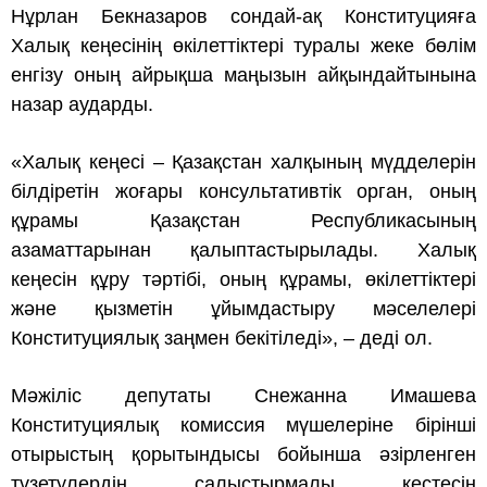
Нұрлан Бекназаров сондай-ақ Конституцияға
Халық кеңесінің өкілеттіктері туралы жеке бөлім
енгізу оның айрықша маңызын айқындайтынына
назар аударды.
«Халық кеңесі – Қазақстан халқының мүдделерін
білдіретін жоғары консультативтік орган, оның
құрамы Қазақстан Республикасының
азаматтарынан қалыптастырылады. Халық
кеңесін құру тәртібі, оның құрамы, өкілеттіктері
және қызметін ұйымдастыру мәселелері
Конституциялық заңмен бекітіледі», – деді ол.
Мәжіліс депутаты Снежанна Имашева
Конституциялық комиссия мүшелеріне бірінші
отырыстың қорытындысы бойынша әзірленген
түзетулердің салыстырмалы кестесін