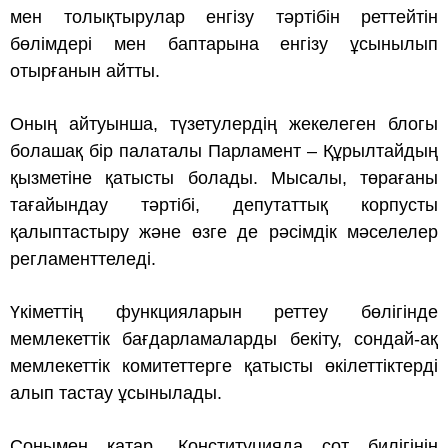
мен толықтырулар енгізу тәртібін реттейтін
бөлімдері мен баптарына енгізу ұсынылып
отырғанын айтты.
Оның айтуынша, түзетулердің жекелеген блогы
болашақ бір палаталы Парламент – Құрылтайдың
қызметіне қатысты болады. Мысалы, төрағаны
тағайындау тәртібі, депутаттық корпусты
қалыптастыру және өзге де рәсімдік мәселелер
регламенттеледі.
Үкіметтің функцияларын реттеу бөлігінде
мемлекеттік бағдарламаларды бекіту, сондай-ақ
мемлекеттік комитеттерге қатысты өкілеттіктерді
алып тастау ұсынылады.
Сонымен қатар, Конституцияда сот билігінің