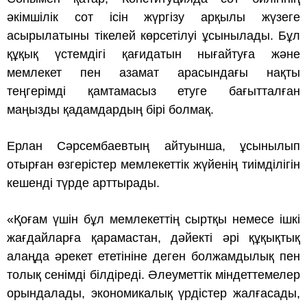
әкімшілік сот ісін жүргізу арқылы жүзеге
асырылатыны тікелей көрсетілуі ұсынылады. Бұл
құқық үстемдігі қағидатын нығайтуға және
мемлекет пен азамат арасындағы нақты
теңгерімді қамтамасыз етуге бағытталған
маңызды қадамдардың бірі болмақ.
Ерлан Сәрсембаевтың айтуынша, ұсынылып
отырған өзгерістер мемлекеттік жүйенің тиімділігін
кешенді түрде арттырады.
«Қоғам үшін бұл мемлекеттің сыртқы немесе ішкі
жағдайларға қарамастан, дәйекті әрі құқықтық
алаңда әрекет ететініне деген болжамдылық пен
толық сенімді білдіреді. Әлеуметтік міндеттемелер
орындалады, экономикалық үрдістер жалғасады,