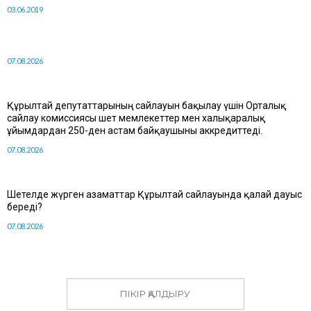
03.06.2019
07.08.2026
Құрылтай депутаттарының сайлауын бақылау үшін Орталық
сайлау комиссиясы шет мемлекеттер мен халықаралық
ұйымдардан 250-ден астам байқаушыны аккредиттеді.
07.08.2026
Шетелде жүрген азаматтар Құрылтай сайлауында қалай дауыс
береді?
07.08.2026
ПІКІР ҚАЛДЫРУ