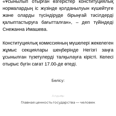
«Ұсынылып отырған өзгерістер конституциялық
нормалардың іс жүзінде қолданылуын күшейтуге
және оларды түсіндіруде бірыңғай тәсілдерді
қалыптастыруға бағытталған», – деп түйіндеді
Снежанна Имашева.
Конституциялық комиссияның мүшелері жекелеген
жұмыс секциялары шеңберінде Негізгі заңға
ұсынылған түзетулерді талқылауға кірісті. Келесі
отырыс бүгін сағат 17.00-де өтеді.
Бөлісу:
Алдыңғы
Главная ценность государства — человек