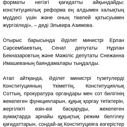
форматы негізгі қағидатты айқындайды:
конституциялық реформа ең алдымен халықтың
мүддесі үшін және оның тікелей қатысуымен
жүргізіледі», – деді Эльвира Азимова.
Отырыс барысында Әділет министрі Ерлан
Сәрсембаевтың, Сенат депутаты Нұрлан
Бекназаровтың және Мәжіліс депутаты Снежанна
Имашеваның баяндамалары тыңдалды.
Атап айтқанда, Әділет министрі түзетулерді
Конституцияның Үкіметтің, Конституциялық
Соттың, прокуратура органдары мен сот билігінің
жекелеген функцияларын, құқық қорғау тетіктерін,
жергілікті өзін-өзі басқаруды, жекелеген
аумақтарда арнайы құқықтық режим белгілеу
қағидаттарын, сондай-ақ Конституцияға өзгерістер