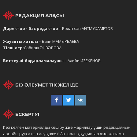
РЕДАКЦИЯ АЛҚАСЫ
Директор - бас редактор
– Болатхан АЙТМУХАМЕТОВ
Жауапты хатшы
– Баян МАМЫРБАЕВА
Тілшілер:
Сабирәм ӘНВӘРОВА
Беттеуші-бағдарламалаушы
– Алиби ИЗЕКЕНОВ
БІЗ ӘЛЕУМЕТТІК ЖЕЛІДЕ
ЕСКЕРТУ!
Кез келген материалды көшіру және жариялау үшін редакцияның
арнайы рұқсатын алу қажет! Авторлық құқықтар және жанама