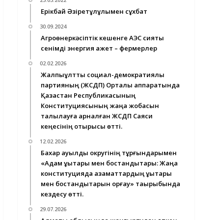
Ерікбай Әзіретқұлұлымен сұхбат
30.09.2024
Агроөнеркәсіптік кешенге АЭС сияқты
сенімді энергия қажет – фермерлер
02.02.2026
Жалпыұлттық социал-демократиялық
партияның (ЖСДП) Орталық аппаратында
Қазақстан Республикасының
Конституциясының жаңа жобасын
талқылауға арналған ЖСДП Саяси
кеңесінің отырысы өтті.
12.02.2026
Бахар ауылдық округінің тұрғындарымен
«Адам құқықтары мен бостандықтары: Жаңа
конституцияда азаматтардың құқықтары
мен бостандықтарын қорғау» тақырыбында
кездесу өтті.
29.07.2026