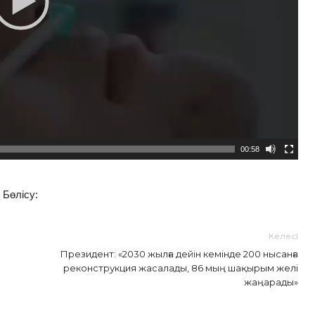
00:58
Бөлісу:
Келесі
Президент: «2030 жылға дейін кемінде 200 нысанға
реконструкция жасалады, 86 мың шақырым желі
жаңарады»