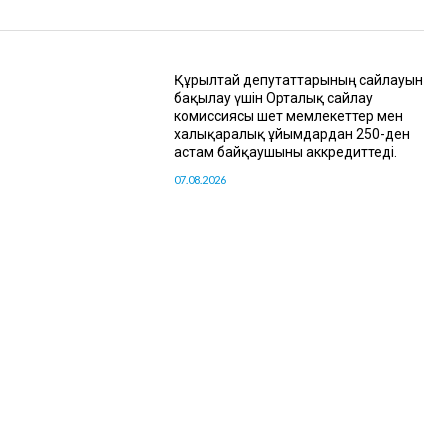
Құрылтай депутаттарының сайлауын
бақылау үшін Орталық сайлау
комиссиясы шет мемлекеттер мен
халықаралық ұйымдардан 250-ден
астам байқаушыны аккредиттеді.
07.08.2026