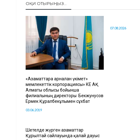
ОҚИ ОТЫРЫҢЫЗ...
07.08.2026
«Азаматтарға арналған үкімет»
мемлекеттік корпорациясы» КЕ АҚ
Алматы облысы бойынша
филиалының директоры Бекжунусов
Ермек Құралбекұлымен сұхбат
03.06.2019
Шетелде жүрген азаматтар
Құрылтай сайлауында қалай дауыс