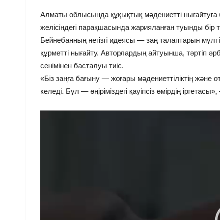
Алматы облысында құқықтық мәдениетті нығайтуга б
желісіндегі парақшасында жарияланған туынды бір т
Бейнебанның негізгі идеясы — заң талаптарын мүлт
құрметті нығайту. Авторлардың айтуынша, тәртіп әр
сенімінен басталуы тиіс.
«Біз заңға бағыну — жоғары мәдениеттіліктің және ота
келеді. Бұл — өңіріміздегі қауіпсіз өмірдің іргетасы
Видеоплеер