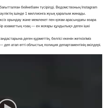
ағытталған бейнебаян түсірілді. Ведомствоның Instagram
әуліктің ішінде 1 миллионга жуық қаралым жинады.
іксіз орындау және мемлекет пен қоғам арасындағы өзара
бір азаматтың «заң — ен жоғары құндылық» деген ішкі
ндастарына деген құрметтің, белгісі екенін жеткізгіміз
», — деп атап өтті облыстық полиция департаментінің өкілдері.