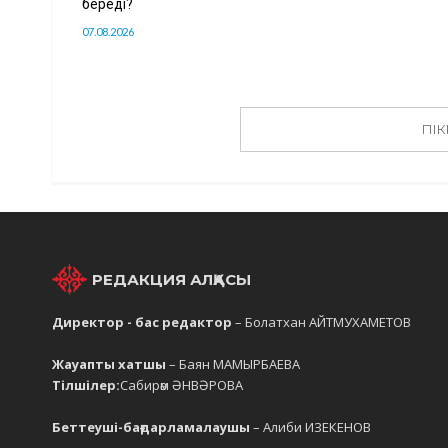
береді?
07.08.2026
ПІК
РЕДАКЦИЯ АЛҚАСЫ
Директор - бас редактор
– Болатхан АЙТМУХАМЕТОВ
Жауапты хатшы
– Баян МАМЫРБАЕВА
Тілшілер:
Сабирәм ӘНВӘРОВА
Беттеуші-бағдарламалаушы
– Алиби ИЗЕКЕНОВ