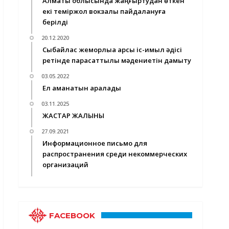
Алматы облысында жаңғыртудан өткен
екі теміржол вокзалы пайдалануға
берілді
20.12.2020
Сыбайлас жемқорлыққа қарсы іс-қимыл әдісі
ретінде парасаттылық мәдениетін дамыту
03.05.2022
Ел аманатын арқалады
03.11.2025
ЖАСТАР ЖАЛЫНЫ
27.09.2021
Информационное письмо для
распространения среди некоммерческих
организаций
FACEBOOK