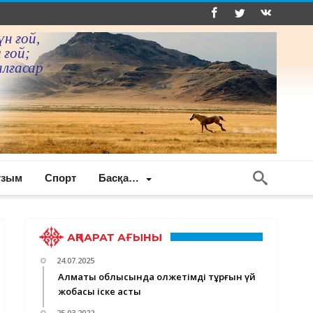
үн ғой,
 ғой;
алғасар
ғзым
Спорт
Басқа…
АҚПАРАТ АҒЫНЫ
24.07.2025
Алматы облысында қолжетімді тұрғын үй
жобасы іске асты
25.03.2022