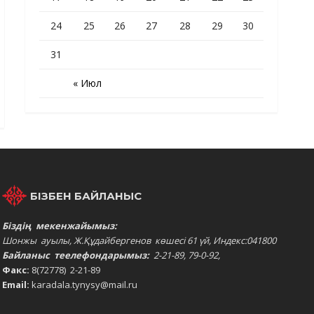
24
25
26
27
28
29
30
31
« Июл
БІЗБЕН БАЙЛАНЫС
Біздің мекенжайымыз:
Шонжы ауылы, Ж.Құдайбергенов көшесі 61 үй, Индекс:041800
Байланыс теелефондарымыз:
2-21-89, 79-0-92,
Факс:
8(72778) 2-21-89
Email:
karadala.tynysy@mail.ru