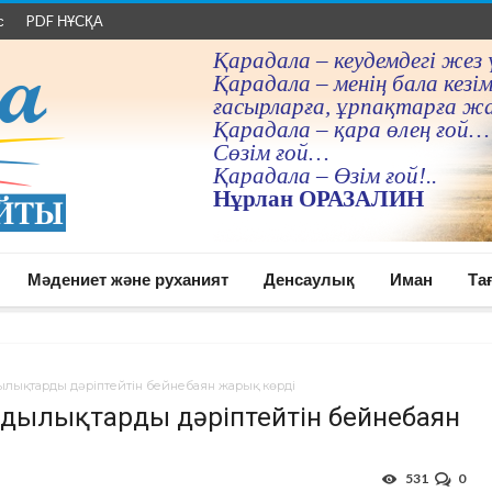
с
PDF НҰСҚА
Қарадала – кеудемдегi жез 
Қарадала – менiң бала кезiм
ғасырларға, ұрпақтарға ж
Қарадала – қара өлең ғой…
Сөзiм ғой…
Қарадала – Өзiм ғой!..
Нұрлан ОРАЗАЛИН
Мәдениет және руханият
Денсаулық
Иман
Та
ндылықтарды дәріптейтін бейнебаян жарық көрді
ұндылықтарды дәріптейтін бейнебаян
531
0