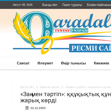
Басқы бет
Газет туралы
Бізбен байланы
Август 08, 2026
Саясат
Әлеумет
Өңір тынысы
Көкжиек
Басты бет
Заң және қоғам
«Заң мен тәртіп»: ққұқықтық құ
«Заң мен тәртіп»: ққұқықтық қ
жарық көрді
22.12.2025