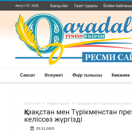
Басқы бет
Газет туралы
Бізбен байланы
Август 07, 2026
Саясат
Әлеумет
Өңір тынысы
Көкжиек
Басты бет
Ақпарат ағыны
Қазақстан мен Түрікменстан през
Қазақстан мен Түрікменстан пр
келіссөз жүргізді
25.11.2025