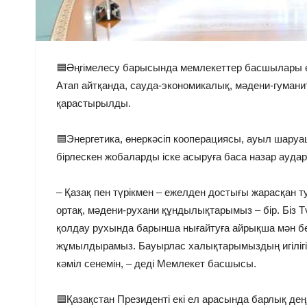
🟦Әңгімелесу барысында мемлекеттер басшылары 
Атап айтқанда, сауда-экономикалық, мәдени-гумани
қарастырылды.
🟦Энергетика, өнеркәсіп кооперациясы, ауыл шаруа
бірлескен жобаларды іске асыруға баса назар ауда
– Қазақ пен түрікмен – ежелден достығы жарасқан 
ортақ, мәдени-рухани құндылықтарымыз – бір. Біз 
қолдау рухында барынша нығайтуға айрықша мән бе
жұмылдырамыз. Бауырлас халықтарымыздың игілігі үш
кәміл сенемін, – деді Мемлекет басшысы.
🟦Қазақстан Президенті екі ел арасында барлық дең