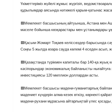
Үкіметтеріміз жүйелі жұмыс жүргізіп, ведомствоара
құрылымдар аясында нәтижелі қарым-қатынас жас
🟦Мемлекет басшысының айтуынша, Астана мен Ашхаб
мәселе бойынша көзқарастары мен ұстанымдары ұқ
🟦Қасым-Жомарт Тоқаев келіссөздер барысында са
Соңғы 5 жылда өзара сауда көлемі 4 еседен асып, 
🟦Қазақстанда түрікмен капиталы бар 140-қа жуық 
кәсіпорындар экономикалық байланысты нығайтуға з
инвестициясы 120 миллион доллардан асты.
🟦Мемлекет басшысы мәдени-гуманитарлық байланы
мәдениет күндерін алма-кезек өткізу, көрнекті қай
мәдени-рухани мұрасына айтарлықтай үлес қосады 