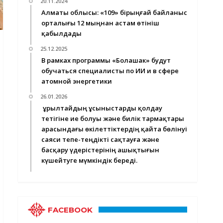
20.11.2024
Алматы облысы: «109» бірыңғай байланыс
орталығы 12 мыңнан астам өтініш
қабылдады
25.12.2025
В рамках программы «Болашак» будут
обучаться специалисты по ИИ и в сфере
атомной энергетики
26.01.2026
Құрылтайдың ұсыныстарды қолдау
тетігіне ие болуы және билік тармақтары
арасындағы өкілеттіктердің қайта бөлінуі
саяси тепе-теңдікті сақтауға және
басқару үдерістерінің ашықтығын
күшейтуге мүмкіндік береді.
FACEBOOK