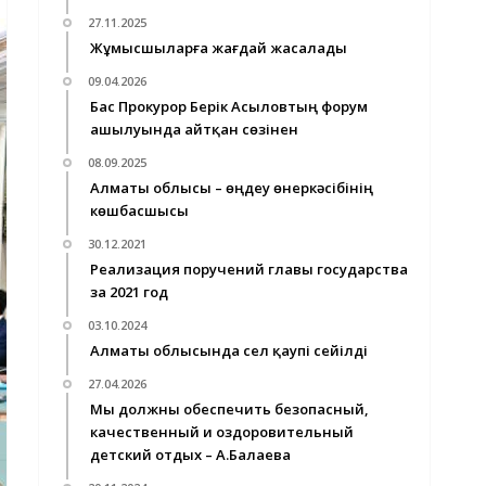
27.11.2025
Жұмысшыларға жағдай жасалады
09.04.2026
Бас Прокурор Берік Асыловтың форум
ашылуында айтқан сөзінен
08.09.2025
Алматы облысы – өңдеу өнеркәсібінің
көшбасшысы
30.12.2021
Реализация поручений главы государства
за 2021 год
03.10.2024
Алматы облысында сел қаупі сейілді
27.04.2026
Мы должны обеспечить безопасный,
качественный и оздоровительный
детский отдых – А.Балаева