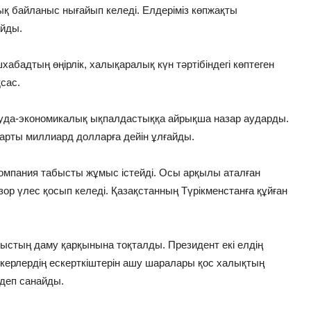
лық байланыс нығайып келеді. Елдеріміз көпжақты
айды.
адтың өңірлік, халықаралық күн тәртібіндегі көптеген
сас.
уда-экономикалық ықпалдастыққа айрықша назар аударды.
жарты миллиард долларға дейін ұлғайды.
компания табысты жұмыс істейді. Осы арқылы аталған
ор үлес қосып келеді. Қазақстанның Түрікменстанға құйған
стың даму қарқынына тоқталды. Президент екі елдің
раткерлердің ескерткіштерін ашу шаралары қос халықтың
деп санайды.