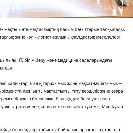
екіжақты ынтымақтастықтың басым бағыттарын талқылады.
тарлық және көлік-логистикалық ықпалдастық мәселелері
шылығы, IT, білім беру және медицина салаларындағы
рылды.
туыс халықтар. Біздің тарихымыз және мақсат-мұратымыз –
Түрікменстанмен ынтымақтастықты тату көршілік және өзара
реміз. Жарқын болашаққа бірге қадам басу үшін күш
ін стратегиялық серіктестікті нығайта түсеміз. Мен бұған
гейде белсенді әрі табысты байланыс орнағанын атап өтті.