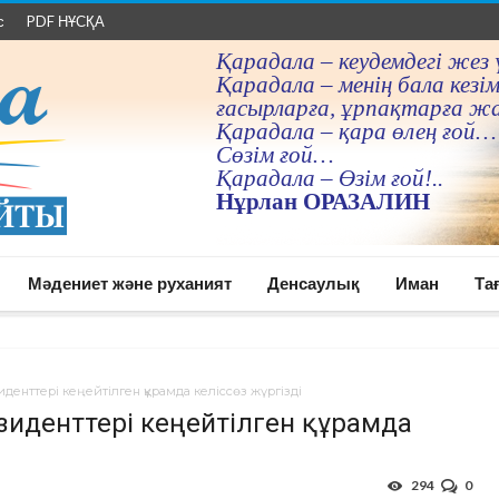
с
PDF НҰСҚА
Қарадала – кеудемдегi жез 
Қарадала – менiң бала кезiм
ғасырларға, ұрпақтарға ж
Қарадала – қара өлең ғой…
Сөзiм ғой…
Қарадала – Өзiм ғой!..
Нұрлан ОРАЗАЛИН
Мәдениет және руханият
Денсаулық
Иман
Та
иденттері кеңейтілген құрамда келіссөз жүргізді
езиденттері кеңейтілген құрамда
294
0