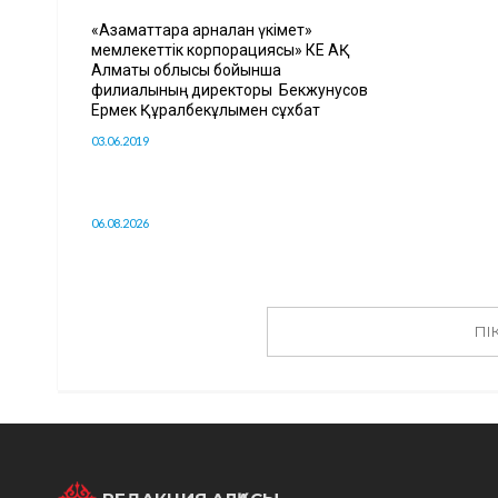
«Азаматтарға арналған үкімет»
мемлекеттік корпорациясы» КЕ АҚ
Алматы облысы бойынша
филиалының директоры Бекжунусов
Ермек Құралбекұлымен сұхбат
03.06.2019
06.08.2026
ПІ