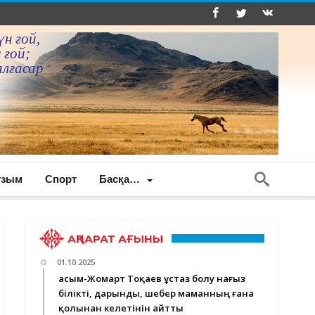
үн ғой,
 ғой;
алғасар
ғзым
Спорт
Басқа…
АҚПАРАТ АҒЫНЫ
01.10.2025
Қасым-Жомарт Тоқаев ұстаз болу нағыз
білікті, дарынды, шебер маманның ғана
қолынан келетінін айтты