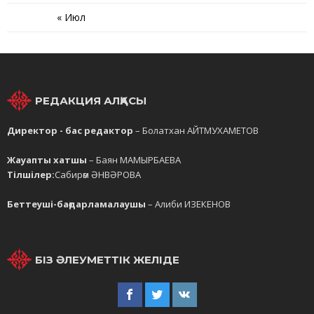
« Июл
РЕДАКЦИЯ АЛҚАСЫ
Директор - бас редактор
– Болатхан АЙТМУХАМЕТОВ
Жауапты хатшы
– Баян МАМЫРБАЕВА
Тілшілер:
Сабирәм ӘНВӘРОВА
Беттеуші-бағдарламалаушы
– Алиби ИЗЕКЕНОВ
БІЗ ӘЛЕУМЕТТІК ЖЕЛІДЕ