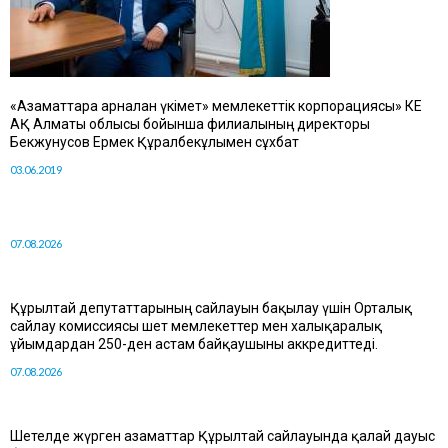
«Азаматтарға арналған үкімет» мемлекеттік корпорациясы» КЕ
АҚ Алматы облысы бойынша филиалының директоры
Бекжунусов Ермек Құралбекұлымен сұхбат
03.06.2019
07.08.2026
Құрылтай депутаттарының сайлауын бақылау үшін Орталық
сайлау комиссиясы шет мемлекеттер мен халықаралық
ұйымдардан 250-ден астам байқаушыны аккредиттеді.
07.08.2026
Шетелде жүрген азаматтар Құрылтай сайлауында қалай дауыс