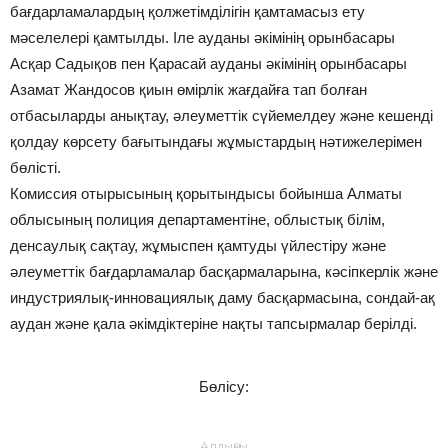
бағдарламалардың қолжетімділігін қамтамасыз ету
мәселелері қамтылды. Іле ауданы әкімінің орынбасары
Асқар Садықов пен Қарасай ауданы әкімінің орынбасары
Азамат Жандосов қиын өмірлік жағдайға тап болған
отбасыларды анықтау, әлеуметтік сүйемелдеу және кешенді
қолдау көрсету бағытындағы жұмыстардың нәтижелерімен
бөлісті.
Комиссия отырысының қорытындысы бойынша Алматы
облысының полиция департаментіне, облыстық білім,
денсаулық сақтау, жұмыспен қамтуды үйлестіру және
әлеуметтік бағдарламалар басқармаларына, кәсіпкерлік және
индустриялық-инновациялық даму басқармасына, сондай-ақ
аудан және қала әкімдіктеріне нақты тапсырмалар берілді.
Бөлісу:
Алдыңғы