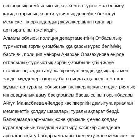
пен зорлық-зомбылықтың кез келген түріне жол бермеу
қағидаттарының конституциялық деңгейде бекітілуі
мемлекеттік органдардың жауапкершілігін одан әрі
арттыратынын жеткізді».
Алматы облысы полиция департаментінің Отбасылық-
тұрмыстық зорлық-зомбылыққа қарсы күрес бөлімінің
бастығы, полиция майоры Анархан Оразахунова өңірде
отбасылық-тұрмыстық зорлық-зомбылықтың және
сталкингтің алдын алу, жәбірленушілердің құқықтары мен
заңды мүдделерін қорғау бағытында атқарылып жатқан
жұмыстар туралы, облыстық кәсіпкерлік және индустриялық-
инновациялық даму басқармасы басшысының орынбасары
Айгүл Манасбаева әйелдер кәсіпкерлігін дамытуға арналған
мемлекеттік қолдау шаралары туралы ақпарат берді.
Баяндамада қаржылық және қаржылық емес қолдау
құралдарының тиімділігін арттыру, кәсіпкер әйелдерге
арналған оқыту бағдарламаларын кеңейту және мемлекеттік