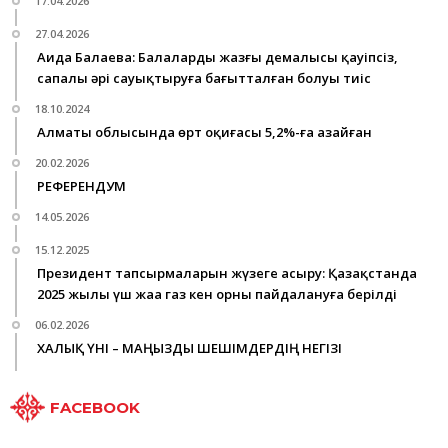
17.04.2026
27.04.2026
Аида Балаева: Балалардың жазғы демалысы қауіпсіз,
сапалы әрі сауықтыруға бағытталған болуы тиіс
18.10.2024
Алматы облысында өрт оқиғасы 5,2%-ға азайған
20.02.2026
РЕФЕРЕНДУМ
14.05.2026
15.12.2025
Президент тапсырмаларын жүзеге асыру: Қазақстанда
2025 жылы үш жаңа газ кен орны пайдалануға берілді
06.02.2026
ХАЛЫҚ ҮНІ – МАҢЫЗДЫ ШЕШІМДЕРДІҢ НЕГІЗІ
FACEBOOK