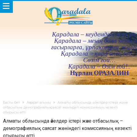
Қарадала – кеудемдегi жез үн 
Қарадала – менiң бала кезiм ғ
ғасырларға, ұрпақтарға жалғ
Қарадала – қара өлең ғой
Сөзiм ғой…
Қарадала – Өзiм ғой!..
Нұрлан ОРАЗАЛИН
Басты бет
Ақпарат ағыны
Алматы облысында әйелдер істері және
отбасылық – демографиялық саясат жөніндегі комиссияның кезекті
отырысы өтті
Алматы облысында әйелдер істері және отбасылық –
демографиялық саясат жөніндегі комиссияның кезекті
отырысы өтті