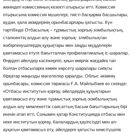
жөніндегі комиссияның кезекті отырысы өтті. Комиссия
отырысына комиссия мүшелері, тиісті басқарма басшылары,
аудан, қала әкімдерінің орынбасарлары қатысты. Күн
тәртібінде Отбасылық – тұрмыстық зорлық-зомбылықтың,
сталкингтің алдын алу және зорлық- злмбылықтан
жәбірленушілердің құқықтары мен заңды мүдделерін
қамтамасыз етуге бағытталған профилактикалық іс-шаралар,
Өңірдегі әйелдер кәсіпкерлігі, қиын өмірлік жағдайға тап
болған отбасыларға көмек көрсету шаралары сияқты
бірқатар маңызды мәселелер қаралды. Облыс әкімінің
орынбасары, комиссия төрағасы Ғ.А. Майлыбаев өз сөзінде:
«Отбасы институтын қорғау, әйелдердің құқықтарын
қамтамасыз ету және тұрмыстық зорлық-зомбылықтың
алдын алу мемлекеттік саясаттың басым бағыттарының бірі
екенін атап өтті. Сонымен қатар Конституцияда отбасы мен
неке институтын қорғау, балалардың қауіпсіздігі мен әл-
ауқатын қамтамасыз ету, әйелдерге қатысты кемсітушілік