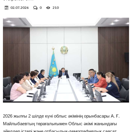
02.07.2026
0
210
2026 жылғы 2 шілде күні облыс әкімінің орынбасары А. Ғ.
Майлыбаевтың төрағалығымен Облыс әкімі жанындағы
әйелдер істері және отбасылық-демографиялық саясат