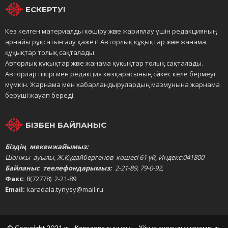
ЕСКЕРТУ!
Кез келген материалды көшіру және жариялау үшін редакцияның
арнайы рұқсатын алу қажет! Авторлық құқықтар және жанама
құқықтар толық сақталады.
Авторлық құқықтар және жанама құқықтар толық сақталады.
Авторлар пікірі мен редакция көзқарасының сәйкес келе бермеуі
мүмкін. Жарнама мен хабарландырулардың мазмұнына жарнама
беруші жауап береді.
БІЗБЕН БАЙЛАНЫС
Біздің мекенжайымыз:
Шонжы ауылы, Ж.Құдайбергенов көшесі 61 үй, Индекс:041800
Байланыс теелефондарымыз:
2-21-89, 79-0-92,
Факс:
8(72778) 2-21-89
Email:
karadala.tynysy@mail.ru