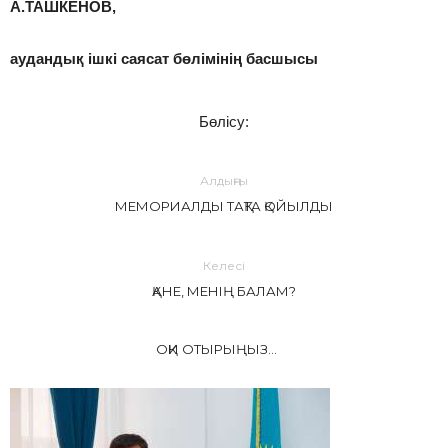
А.ТАШКЕНОВ,
аудандық ішкі саясат бөлімінің басшысы
Бөлісу:
Алдыңғы
МЕМОРИАЛДЫ ТАҚТА ҚОЙЫЛДЫ
Келесі
ҚАНЕ, МЕНІҢ БАЛАМ?
ОҚИ ОТЫРЫҢЫЗ...