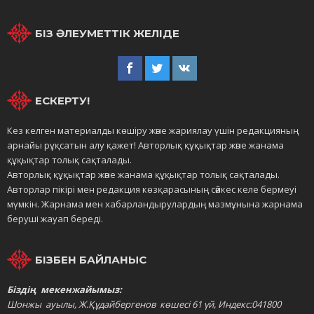
БІЗ ӘЛЕУМЕТТІК ЖЕЛІДЕ
ЕСКЕРТУ!
Кез келген материалды көшіру және жариялау үшін редакцияның
арнайы рұқсатын алу қажет! Авторлық құқықтар және жанама
құқықтар толық сақталады.
Авторлық құқықтар және жанама құқықтар толық сақталады.
Авторлар пікірі мен редакция көзқарасының сәйкес келе бермеуі
мүмкін. Жарнама мен хабарландырулардың мазмұнына жарнама
беруші жауап береді.
БІЗБЕН БАЙЛАНЫС
Біздің мекенжайымыз:
Шонжы ауылы, Ж.Құдайбергенов көшесі 61 үй, Индекс:041800