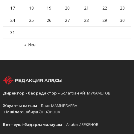
17
18
19
20
21
22
23
24
25
26
27
28
29
30
31
« Июл
РЕДАКЦИЯ АЛҚАСЫ
Директор - бас редактор
– Болатхан АЙТМУХАМЕТОВ
Жауапты хатшы
– Баян МАМЫРБАЕВА
Тілшілер:
Сабирәм ӘНВӘРОВА
Беттеуші-бағдарламалаушы
– Алиби ИЗЕКЕНОВ