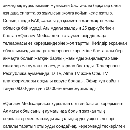
аймақтық құрылыммен жұмысын бастағалы бірқатар сала
жаңаша сипатта өз жұмысын жолға қойып келе жатыр.
Соның ішінде БАҚ саласы да қызметін жан-жақты жаңа
облысқа бейімдеді. Ағымдағы жылдың 25 қыркүйегінен
бастап «Qonaev Media» деген атаумен өңірдің жаңа
телеарнасы өз көрермендеріне жол тартты. Көгілдір экраннан
облысымыздың жаңа телеарнасы көрсетіле бастағалы бері
аймақта болып жатқан барлық жағымды жаңалықтар мен
оқиғалар ел аумағына лезде тарала бастады. Телеарнаны
Республика аумағында ID TV, Alma TV және Otau TV
платформалары арқылы көруге болады. Эфир күн сайын
таңғы 08:00-ден түнгі 00:00-ге дейін жүргізіледі.
«Qonaev Media»арнасы құрылған сәттен бастап көрерменге
Алматы облысының аумағында болып жатқан тың
серпілістер мен жағымды жаңалықтарды уақытылы әрі
сапалы таратып отыруды сондай-ақ, көрерменді тескерілген