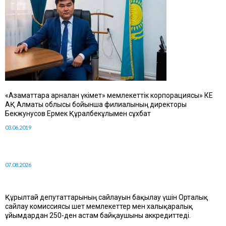
«Азаматтарға арналған үкімет» мемлекеттік корпорациясы» КЕ
АҚ Алматы облысы бойынша филиалының директоры
Бекжунусов Ермек Құралбекұлымен сұхбат
03.06.2019
07.08.2026
Құрылтай депутаттарының сайлауын бақылау үшін Орталық
сайлау комиссиясы шет мемлекеттер мен халықаралық
ұйымдардан 250-ден астам байқаушыны аккредиттеді.