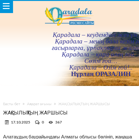
Қарадала – кеудемдегi жез үн 
Қарадала – менiң бала кезiм ғ
ғасырларға, ұрпақтарға жалғ
Қарадала – қара өлең ғой
Сөзiм ғой…
Қарадала – Өзiм ғой!..
Нұрлан ОРАЗАЛИН
Басты бет
Ақпарат ағыны
ЖАҚСЫЛЫҚТЫҢ ЖАРШЫСЫ
ЖАҚСЫЛЫҚТЫҢ ЖАРШЫСЫ
17.10.2025
0
367
Алатаудың баурайындағы Алматы облысы бөлініп, жаңаша