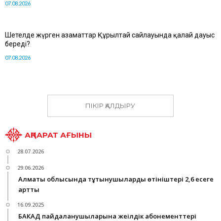
07.08.2026
Шетелде жүрген азаматтар Құрылтай сайлауында қалай дауыс
береді?
07.08.2026
ПІКІР ҚАЛДЫРУ
АҚПАРАТ АҒЫНЫ
28.07.2026
29.06.2026
Алматы облысында тұтынушылардың өтініштері 2,6 есеге
артты
16.09.2025
БАКАД пайдаланушыларына жеңілдік абонементтері