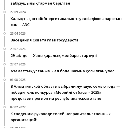
заңбұзушылықтармен берілген
27.09.2024
Халықтық штаб: Энергетикалық тәуелсіздікке апаратын
жол – АЭС
23.04.2026
Заседания Совета глав государств
29.07.2026
29 шілде — Халықаралық жолбарыстар күні
27.07.2026
Азаматтық ұстаным – ел болашағына қосылған үлес
01.08.2025
В Алматинской области выбрали лучшую семью года —
победитель конкурса «Мерейлі отбасы – 2025»
представит регион на республиканском этапе
07.02.2022
К сведению руководителей неправительственных
организаций!