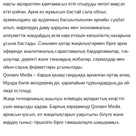
нақты ақпаратпен қамтамасыз етіп отыруды негізгі мақсат
етіп қойған. Арна өз жұмысын бастай сала облыс
аумағындағы әр ауданның басшылығынан арнайы сұқбат
алып, өңірлердің даму қарқыны мен экономикалық-
әлеуметтік жағдайдың өсім көрсеткішін көпшіліктің назарына
ұсына бастады. Сонымен қатар жаңалықтармен бірге арна
эфирінде аналитикалық-сараптамалық бағдарламалар, ток-
шоулар, деректі және танымдық жобалар, сериалдар мен
ойын-сауық форматтары ұсынылады.
Qonaev Media – барша қазақстандыққа арналған ортақ алаң.
Мұнда билік өкілдерінің де, қарапайым тұрғындардың да ой-
пікірі естіледі.
Жаңа телеарнаның ашылуы еліміздің ақпараттық кеңістігі
үшін маңызды қадам. Барлық көрерменді Qonaev Media
арнасын қосып, ел жаңалықтарын уақытылы білуге және
өңірдің тыныс-тіршілігін бірге тамашалауға шақырамыз.