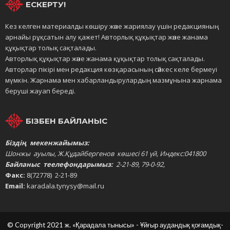
ЕСКЕРТУ!
Кез келген материалды көшіру және жариялау үшін редакцияның
арнайы рұқсатын алу қажет! Авторлық құқықтар және жанама
құқықтар толық сақталады.
Авторлық құқықтар және жанама құқықтар толық сақталады.
Авторлар пікірі мен редакция көзқарасының сәйкес келе бермеуі
мүмкін. Жарнама мен хабарландырулардың мазмұнына жарнама
беруші жауап береді.
БІЗБЕН БАЙЛАНЫС
Біздің мекенжайымыз:
Шонжы ауылы, Ж.Құдайбергенов көшесі 61 үй, Индекс:041800
Байланыс теелефондарымыз:
2-21-89, 79-0-92,
Факс:
8(72778) 2-21-89
Email:
karadala.tynysy@mail.ru
© Copyright 2021 ж. «Қарадала тынысы» - Ұйғыр аудандық қоғамдық-