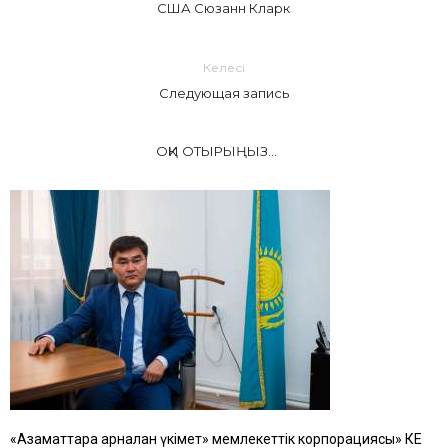
США Сюзанн Кларк
Келесі
Следующая запись
ОҚИ ОТЫРЫҢЫЗ...
«Азаматтарға арналған үкімет» мемлекеттік корпорациясы» КЕ