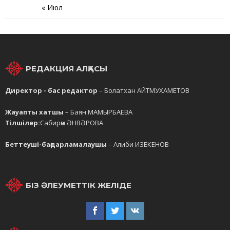
« Июл
РЕДАКЦИЯ АЛҚАСЫ
Директор - бас редактор
– Болатхан АЙТМУХАМЕТОВ
Жауапты хатшы
– Баян МАМЫРБАЕВА
Тілшілер:
Сабирәм ӘНВӘРОВА
Беттеуші-бағдарламалаушы
– Алиби ИЗЕКЕНОВ
БІЗ ӘЛЕУМЕТТІК ЖЕЛІДЕ