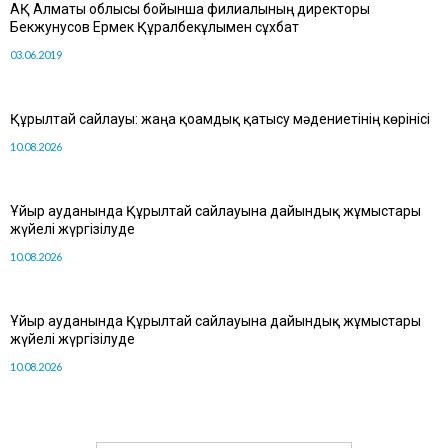
АҚ Алматы облысы бойынша филиалының директоры
Бекжунусов Ермек Құралбекұлымен сұхбат
03.06.2019
Құрылтай сайлауы: жаңа қоғамдық қатысу мәдениетінің көрінісі
10.08.2026
Ұйғыр ауданында Құрылтай сайлауына дайындық жұмыстары
жүйелі жүргізілуде
10.08.2026
Ұйғыр ауданында Құрылтай сайлауына дайындық жұмыстары
жүйелі жүргізілуде
10.08.2026