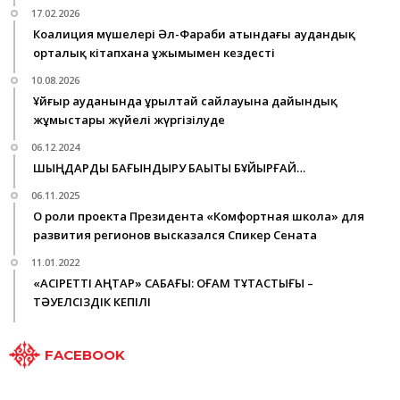
17.02.2026
Коалиция мүшелері Әл-Фараби атындағы аудандық
орталық кітапхана ұжымымен кездесті
10.08.2026
Ұйғыр ауданында Құрылтай сайлауына дайындық
жұмыстары жүйелі жүргізілуде
06.12.2024
ШЫҢДАРДЫ БАҒЫНДЫРУ БАҚЫТЫ БҰЙЫРҒАЙ…
06.11.2025
О роли проекта Президента «Комфортная школа» для
развития регионов высказался Спикер Сената
11.01.2022
«ҚАСІРЕТТІ ҚАҢТАР» САБАҒЫ: ҚОҒАМ ТҰТАСТЫҒЫ –
ТӘУЕЛСІЗДІК КЕПІЛІ
FACEBOOK