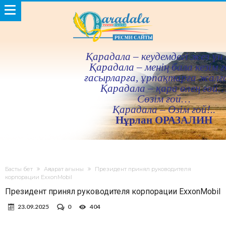
Қарадала – кеудемдегi жез үн 
Қарадала – менiң бала кезiм ғ
ғасырларға, ұрпақтарға жалғ
Қарадала – қара өлең ғой
Сөзiм ғой…
Қарадала – Өзiм ғой!..
Нұрлан ОРАЗАЛИН
Басты бет
Ақпарат ағыны
Президент принял руководителя
корпорации ExxonMobil
Президент принял руководителя корпорации ExxonMobil
23.09.2025
0
404