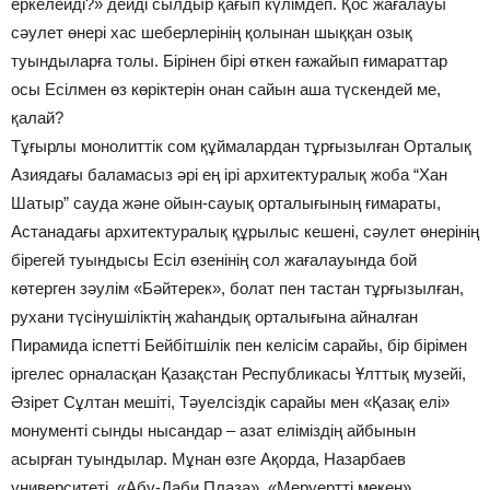
еркелейді?» дейді сылдыр қағып күлімдеп. Қос жағалауы
сәулет өнері хас шеберлерінің қолынан шыққан озық
туындыларға толы. Бірінен бірі өткен ғажайып ғимараттар
осы Есілмен өз көріктерін онан сайын аша түскендей ме,
қалай?
Тұ­ғыр­лы монолиттік сом құймалардан тұрғызылған Орталық
Азиядағы баламасыз әрі ең ірі архи­тек­ту­ра­лық жоба “Хан
Шатыр” сауда және ойын-сауық орталығының ғи­ма­раты,
Астанадағы архитектуралық құрылыс кешені, сәулет өнерінің
бірегей туындысы Есіл өзенінің сол жағалауында бой
көтерген зәулім «Бәйтерек», болат пен тастан тұрғызылған,
рухани түсінушіліктің жаһандық орталығына айналған
Пирамида іспетті Бейбітшілік пен келісім сарайы, бір бірімен
іргелес орналасқан Қазақстан Республикасы Ұлттық музейі,
Әзірет Сұлтан мешіті, Тәуелсіздік сарайы мен «Қазақ елі»
монументі сынды нысандар – азат еліміздің айбынын
асырған туындылар. Мұнан өзге Ақорда, Назарбаев
университеті, «Абу-Даби Плаза», «Меруертті мекен»,