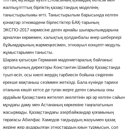
жалпыұлтттық бірліктің қазақстандық моделінің
таныстырылымы өтті. Таныстырылым барысында келген
қонақтар этномәдени бірлестіктер БАҚ-тарының
ЭКСПО-2017 көрмесіне деген арнайы шығарылымдарына
арналған көрмемен, халықтық қолданбалы өнер шеберлері
бұйымдарының жәрмеңкесімен, этноауыл концепт-модуль
жұмыстарымен танысты.
Шараға қатысқан Германия мәдениетаралық байланыс
орталығының директоры Константин Шамбер Қазақстанда
туып-өсіп, осы киелі жердің тәрбиесін бойына сіңіргенін
ерекше мақтаныш сезіммен жеткізді. Бала күнінде тарихи
отанына көшіп кетсе де туған жерге деген сағыныш оны
әрдайым Қазақстанға жетелеп әкелетінін әрі әр келген сайын
мұндағы даму мен Астананың көркеюіне таңғалатынын
жасырмады. Қазақстандағы әзер­бай­жандар қоғамының
төрағасы Абил­фас Хамедов тағдырдың жазуымен қазақ
жеріне жер аударылған этностардың қиын тұрмысын, сол