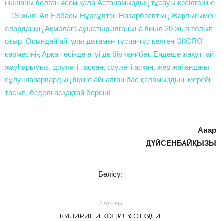
нышаны болған әсем қала Астанамыздың тұсауы кесілгеніне
– 19 жыл. Ал Елбасы Нұрсұлтан Назарбаевтың Жарлығымен
елорданың Ақмолаға ауыстырылғанына биыл 20 жыл толып
отыр. Осындай айтулы датамен тұспа-тұс келген ЭКСПО
көрмесінің Арқа төсінде өтуі де бір ғанибет. Ендеше жақұттай
жауһарымыз, дәулеті тасқан, сәулеті асқан, жер жаһандағы
сұлу шаһарлардың біріне айналған бас қаламыздың мерейі
тасып, беделі асқақтай берсін!
Анар
ДҮЙСЕНБАЙҚЫЗЫ
Бөлісу:
Алдыңғы
КҮНЛИРИНИ КӨҢҮЛЛҮК ӨТКҮЗДИ