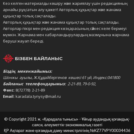
Кез келген материалды көшіру және жариялау үшін редакцияның
арнайы рұқсатын алу қажет! Авторлық құқықтар және жанама
құқықтар толық сақталады.
Авторлық құқықтар және жанама құқықтар толық сақталады.
Авторлар пікірі мен редакция көзқарасының сәйкес келе бермеуі
мүмкін. Жарнама мен хабарландырулардың мазмұнына жарнама
беруші жауап береді.
БІЗБЕН БАЙЛАНЫС
Біздің мекенжайымыз:
Шонжы ауылы, Ж.Құдайбергенов көшесі 61 үй, Индекс:041800
Байланыс теелефондарымыз:
2-21-89, 79-0-92,
Факс:
8(72778) 2-21-89
Email:
karadala.tynysy@mail.ru
© Copyright 2021 ж. «Қарадала тынысы» - Ұйғыр аудандық қоғамдық-
саяси, әлеуметтік-экономикалық газеті
ҚР Ақпарат және қоғамдық даму министрлігінің
№KZ77VPY00034436