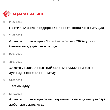
АҚПАРАТ АҒЫНЫ
11.02.2026
Партия «Ақ жол» поддержала проект новой Конституции
01.08.2025
Алматы облысында «Мерейлі отбасы – 2025» ұлттық
байқауының үздігі анықталды
15.05.2026
28.02.2025
Электр құрылғыларын пайдалану қағидалары және
қауіпсіздік ережелерін сақтау
24.06.2025
Тағайындау
13.12.2024
Алматы облысында балық шаруашылығын дамытуға 5 ірі
жоба іске асырылуда