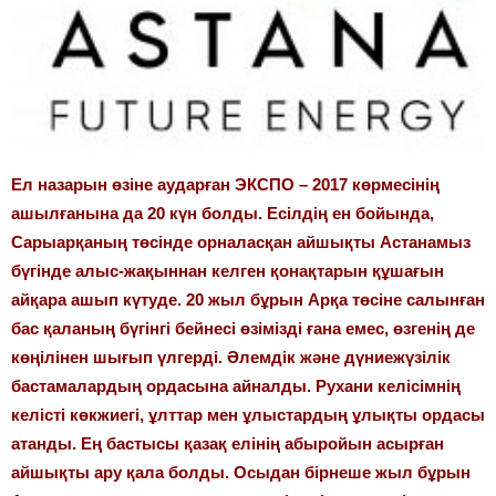
Ел назарын өзіне аударған ЭКСПО – 2017 көрмесінің
ашылғанына да 20 күн болды. Есілдің ен бойында,
Сарыарқаның төсінде орналасқан айшықты Астанамыз
бүгінде алыс-жақыннан келген қонақтарын құшағын
айқара ашып күтуде. 20 жыл бұрын Арқа төсіне салынған
бас қаланың бүгінгі бейнесі өзімізді ғана емес, өзгенің де
көңілінен шығып үлгерді. Әлемдік және дүниежүзілік
бастамалардың ордасына айналды. Рухани келісімнің
келісті көкжиегі, ұлттар мен ұлыстардың ұлықты ордасы
атанды. Ең бастысы қазақ елінің абыройын асырған
айшықты ару қала болды. Осыдан бірнеше жыл бұрын