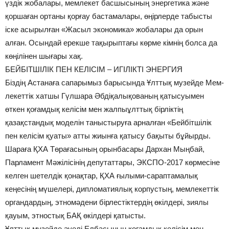
үздік жобалары, мемлекет басшысының энергетика және
қоршаған ортаны қорғау бастамалары, өңірлерде табысты
іске асырылған «Жасыл экономика» жобалары да орын
алған. Осындай ерекше тақырыптағы көрме кімнің болса да
көңілінен шығары хақ.
БЕЙБІТШІЛІК ПЕН КЕЛІСІМ – ИГІЛІКТІ ЭНЕРГИЯ
Біздің Астанаға сапарымыз барысында Ұлттық музейде Мем­
ле­кет­­тік хатшы Гүлшара Әб­діқалықованың қатысуымен
өткен қоғамдық келісім мен жалпыұлттық бірліктің
қазақстандық моделін таныстыруға арналған «Бейбітшілік
пен келісім қуаты» атты жиынға қатысу бақыты бұйырды.
Шараға ҚХА Төрағасының орынбасары Дарxан Мыңбай,
Парламент Мәжілісінің депутаттары, ЭКСПО-2017 көрмесіне
келген шетелдік қонақтар, ҚХА ғылыми-сараптамалық
кеңесінің мүшелері, дипломатиялық кор­пустың, мемлекеттік
орган­дар­дың, этномәдени бірлестіктердің өкілдері, зиялы
қауым, этностық БАҚ өкілдері қатысты.
Ұлттық музейде әуелі Елбасының қоғамдық келісім мен