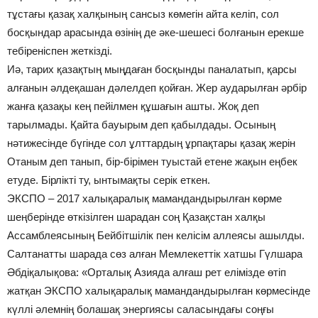
тұстағы қазақ халқының сансыз көмегін айта келіп, сол
босқындар арасында өзінің де әке-шешесі болғанын ерекше
тебіреніспен жеткізді.
Иә, тарих қазақтың мыңдаған босқынды паналатып, қарсы
алғанын әлдеқашан дәлелдеп қойған. Жер аударылған әрбір
жанға қазақы кең пейілмен құшағын ашты. Жоқ деп
тарылмады. Қайта бауырым деп қабылдады. Осының
нәтижесінде бүгінде сол ұлттардың ұрпақтары қазақ жерін
Отаным деп танып, бір-бірімен туыстай етене жақын еңбек
етуде. Бірлікті ту, ынтымақты серік еткен.
ЭКСПО – 2017 халықаралық мамандандырылған көрме
шеңберінде өткізілген шарадан соң Қазақстан халқы
Ассамблеясының Бейбітшілік пен келісім аллеясы ашылды.
Салтанатты шарада сөз алған Мемлекеттік хатшы Гүл­шара
Әбдіқалықова: «Орталық Азияда алғаш рет елімізде өтіп
жатқан ЭКСПО халықаралық мамандан­дырыл­ған көрмесінде
күллі әлемнің болашақ энергиясы саласындағы соңғы