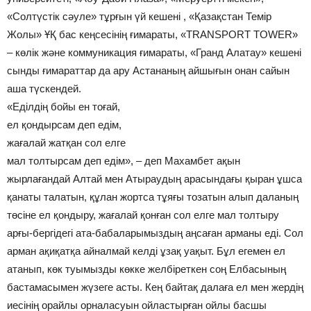
«Солтүстік сәуле» тұрғын үй кешені , «Қазақстан Темір
Жолы» ҰҚ бас кеңсесінің ғимараты, «ТRANSPORT TOWER»
– көлік және коммуникация ғимараты, «Гранд Алатау» кешені
сынды ғимараттар да ару Астананың айшығын онан сайын
аша түскендей.
«Еділдің бойы ен тоғай,
ел қондырсам деп едім,
жағалай жатқан сол елге
мал толтырсам деп едім», – деп Махамбет ақын
жырлағандай Алтай мен Аты­раудың арасындағы қыран ұшса
қанаты тала­тын, құлан жортса тұяғы тозатын алып дала­ның
төсіне ел қондыру, жағалай қонған сол елге мал толтыру
арғы-бергідегі ата-бабала­рымыздың аңсаған арманы еді. Сол
арман ақиқатқа айналмай келді ұзақ уақыт. Бұл егемен ел
атанып, көк туымызды көкке желбіреткен соң Елбасының
бастамасымен жүзеге асты. Кең байтақ далаға ел мен жердің
иесінің орайлы орналасуын ойластырған ойлы басшы