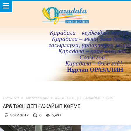
Қарадала – кеудемдегi жез үн 
Қарадала – менiң бала кезiм ғ
ғасырларға, ұрпақтарға жалғ
Қарадала – қара өлең ғой
Сөзiм ғой…
Қарадала – Өзiм ғой!..
Нұрлан ОРАЗАЛИН
Басты бет
Ақпарат ағыны
АРҚА ТӨСІНДЕГІ ҒАЖАЙЫП КӨРМЕ
АРҚА ТӨСІНДЕГІ ҒАЖАЙЫП КӨРМЕ
30.06.2017
0
5,697