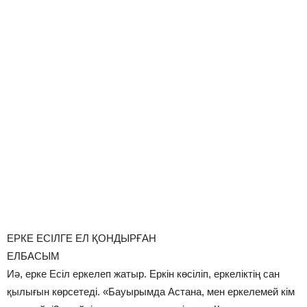
ЕРКЕ ЕСІЛГЕ ЕЛ ҚОНДЫРҒАН
ЕЛБАСЫМ
Иә, ерке Есіл еркелеп жатыр. Еркін көсіліп, еркеліктің сан
қылығын көрсетеді. «Бауырымда Астана, мен еркелемей кім