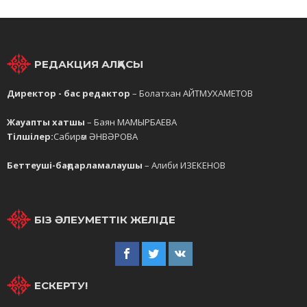
РЕДАКЦИЯ АЛҚАСЫ
Директор - бас редактор
– Болатхан АЙТМУХАМЕТОВ
Жауапты хатшы
– Баян МАМЫРБАЕВА
Тілшілер:
Сабирәм ӘНВӘРОВА
Беттеуші-бағдарламалаушы
– Алиби ИЗЕКЕНОВ
БІЗ ӘЛЕУМЕТТІК ЖЕЛІДЕ
ЕСКЕРТУ!