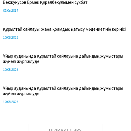
Бекжунусов Ермек Құралбекұлымен сұхбат
03.06.2019
Құрылтай сайлауы: жаңа қоғамдық қатысу мәдениетінің көрінісі
10.08.2026
Ұйғыр ауданында Құрылтай сайлауына дайындық жұмыстары
жүйелі жүргізілуде
10.08.2026
Ұйғыр ауданында Құрылтай сайлауына дайындық жұмыстары
жүйелі жүргізілуде
10.08.2026
ПІКІР ҚАЛДЫРУ