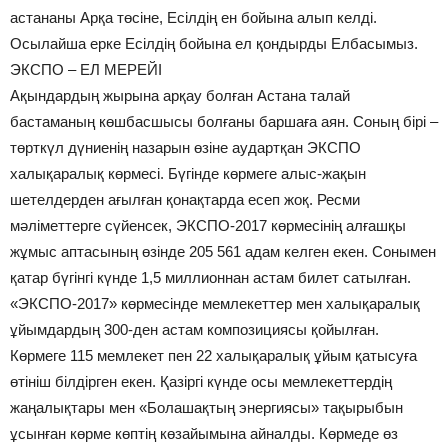
астананы Арқа төсіне, Есілдің ен бойына алып келді.
Осылайша ерке Есілдің бойына ел қондырды Елбасымыз.
ЭКСПО – ЕЛ МЕРЕЙІ
Ақындардың жырына арқау болған Астана талай
бастаманың көшбасшысы болғаны баршаға аян. Соның бірі –
төрткүл дүниенің назарын өзіне аудартқан ЭКСПО
халықаралық көрмесі. Бүгінде көрмеге алыс-жақын
шетелдерден ағылған қонақтарда есеп жоқ. Ресми
мәліметтерге сүйенсек, ЭКСПО-2017 көрмесінің алғашқы
жұмыс аптасының өзінде 205 561 адам келген екен. Сонымен
қатар бүгінгі күнде 1,5 миллионнан астам билет сатылған.
«ЭКСПО-2017» көрмесінде мемлекеттер мен халықаралық
ұйымдардың 300-ден астам композициясы қойылған.
Көрмеге 115 мемлекет пен 22 халықаралық ұйым қатысуға
өтініш білдірген екен. Қазіргі күнде осы мемлекеттердің
жаңалықтары мен «Болашақтың энергиясы» тақырыбын
ұсынған көрме көптің көзайымына айналды. Көрмеде өз