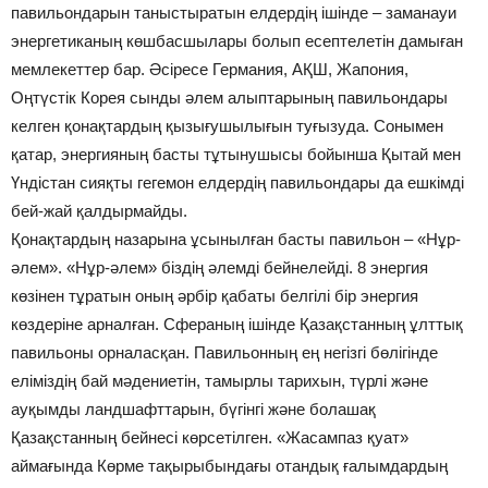
павильондарын таныстыратын елдердің ішінде – заманауи
энергетиканың көшбасшылары болып есептелетін дамыған
мемлекеттер бар. Әсіресе Германия, АҚШ, Жапония,
Оңтүстік Корея сынды әлем алыптарының павильондары
келген қонақтардың қызығушылығын туғызуда. Сонымен
қатар, энергияның басты тұтынушысы бойынша Қытай мен
Үндістан сияқты гегемон елдердің павильондары да ешкімді
бей-жай қалдырмайды.
Қонақтардың назарына ұсынылған басты павильон – «Нұр-
әлем». «Нұр-әлем» біздің әлемді бейнелейді. 8 энергия
көзінен тұратын оның әрбір қабаты белгілі бір энергия
көздеріне арналған. Сфераның ішінде Қазақстанның ұлттық
павильоны орналасқан. Павильонның ең негізгі бөлігінде
еліміздің бай мәдениетін, тамырлы тарихын, түрлі және
ауқымды ландшафттарын, бүгінгі және болашақ
Қазақстанның бейнесі көрсетілген. «Жасампаз қуат»
аймағында Көрме тақырыбындағы отандық ғалымдардың