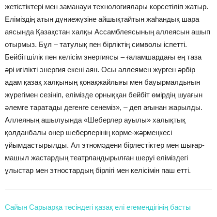
жетістіктері мен заманауи технологиялары көрсетіліп жатыр.
Еліміздің атын дүниежүзіне айшықтайтын жаһандық шара
аясында Қазақстан халқы Ассамблеясының аллеясын ашып
отырмыз. Бұл – татулық пен бірліктің символы іспетті.
Бейбітшілік пен келісім энергия­сы – ғаламшардағы ең таза
әрі игілікті энергия екені аян. Осы аллеямен жүрген әрбір
адам қазақ халқының қонақжайлығы мен бауырмалдығын
жүрегімен сезініп, елімізде орныққан бейбіт өмірдің шуағын
әлемге таратады дегенге сенеміз», – деп ағынан жарылды.
Аллеяның ашылуында «Шеберлер ауылы» халықтық
қолданбалы өнер шеберлерінің көрме-жәрмеңкесі
ұйымдастырылды. Ал этно­мәдени бірлестіктер мен шығар­
машыл жастардың театрлан­ды­рыл­ған шеруі еліміздегі
ұлыстар мен этностардың бірлігі мен келісімін паш етті.
Сайын Сарыарқа төсіндегі қазақ елі егемендігінің басты