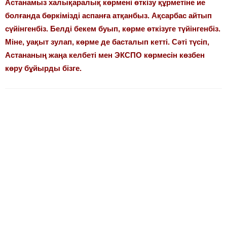
Астанамыз халықаралық көрмені өткізу құрметіне ие
болғанда бөркімізді аспанға атқанбыз. Ақсарбас айтып
сүйінгенбіз. Белді бекем буып, көрме өткізуге түйінгенбіз.
Міне, уақыт зулап, көрме де басталып кетті. Сәті түсіп,
Астананың жаңа келбеті мен ЭКСПО көрмесін көзбен
көру бұйырды бізге.