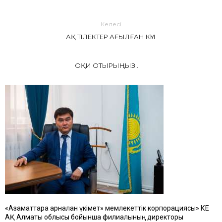
Келесі
АҚ ТІЛЕКТЕР АҒЫЛҒАН КҮН
ОҚИ ОТЫРЫҢЫЗ...
«Азаматтарға арналған үкімет» мемлекеттік корпорациясы» КЕ
АҚ Алматы облысы бойынша филиалының директоры