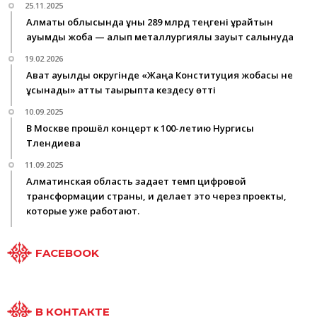
25.11.2025
Алматы облысында құны 289 млрд теңгені құрайтын
ауқымды жоба — алып металлургиялық зауыт салынуда
19.02.2026
Ават ауылдық округінде «Жаңа Конституция жобасы не
ұсынады» атты тақырыпта кездесу өтті
10.09.2025
В Москве прошёл концерт к 100-летию Нургисы
Тлендиева
11.09.2025
Алматинская область задает темп цифровой
трансформации страны, и делает это через проекты,
которые уже работают.
FACEBOOK
В КОНТАКТЕ