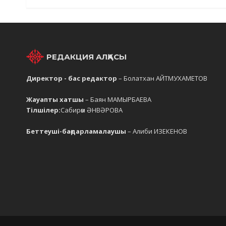
РЕДАКЦИЯ АЛҚАСЫ
Директор - бас редактор
– Болатхан АЙТМУХАМЕТОВ
Жауапты хатшы
– Баян МАМЫРБАЕВА
Тілшілер:
Сабирәм ӘНВӘРОВА
Беттеуші-бағдарламалаушы
– Алиби ИЗЕКЕНОВ