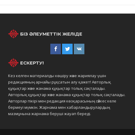
БІЗ ӘЛЕУМЕТТІК ЖЕЛІДЕ
ЕСКЕРТУ!
Кез келген материалды көшіру және жариялау үшін
редакцияның арнайы рұқсатын алу қажет! Авторлық
құқықтар және жанама құқықтар толық сақталады.
Авторлық құқықтар және жанама құқықтар толық сақталады.
Авторлар пікірі мен редакция көзқарасының сәйкес келе
бермеуі мүмкін. Жарнама мен хабарландырулардың
мазмұнына жарнама беруші жауап береді.