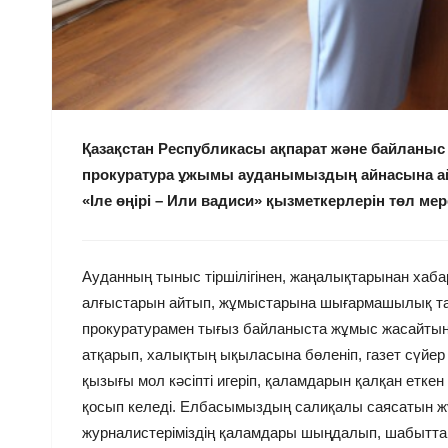
Қазақстан Республикасы ақпарат және байланыс
прокуратура ұжымы ауданымыздың айнасына ай
«Іле өңірі – Или вадиси» қызметкерлерін төл мер
Ауданның тыныс тіршілігінен, жаңалықтарынан хаб
алғыстарын айтып, жұмыстарына шығармашылық таб
прокуратурамен тығыз байланыста жұмыс жасайтын ек
атқарып, халықтың ықыласына бөленіп, газет сүйе
қызығы мол кәсіпті игеріп, қаламдарын қалқан еткен
қосып келеді. Елбасымыздың салиқалы саясатын жүз
журналистеріміздің қаламдары шыңдалып, шабыттары