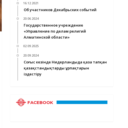
16.12.2021
Об участников Декабрьских событий
20.06.2024
Государственное учреждение
«Управление по делам религий
Алматинской области»
02.09.2025
20.09.2024
Соғыс кезінде Нидерландыда қаза тапқан
қазақстандықтардың ұрпақтарын
іздестіру
FACEBOOK