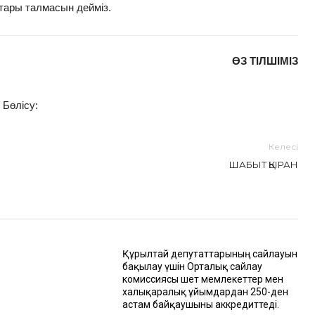
ттары талмасын дейміз.
ӨЗ ТІЛШІМІЗ
Бөлісу:
Келесі
ШАБЫТ ҚЫРАН
Құрылтай депутаттарының сайлауын
бақылау үшін Орталық сайлау
комиссиясы шет мемлекеттер мен
халықаралық ұйымдардан 250-ден
астам байқаушыны аккредиттеді.