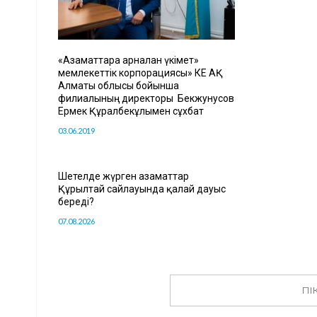
«Азаматтарға арналған үкімет»
мемлекеттік корпорациясы» КЕ АҚ
Алматы облысы бойынша
филиалының директоры Бекжунусов
Ермек Құралбекұлымен сұхбат
03.06.2019
Шетелде жүрген азаматтар
Құрылтай сайлауында қалай дауыс
береді?
07.08.2026
ПІ