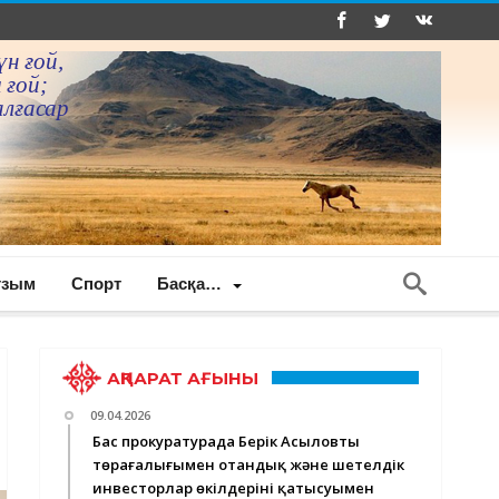
үн ғой,
 ғой;
алғасар
ғзым
Спорт
Басқа…
АҚПАРАТ АҒЫНЫ
09.04.2026
Бас прокуратурада Берік Асыловтың
төрағалығымен отандық және шетелдік
инвесторлар өкілдерінің қатысуымен