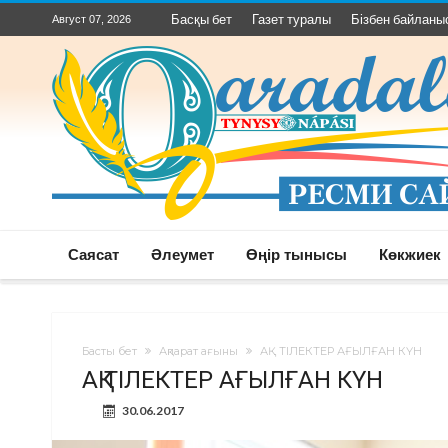
Басқы бет
Газет туралы
Бізбен байланы
Август 07, 2026
Саясат
Әлеумет
Өңір тынысы
Көкжиек
Басты бет
Ақпарат ағыны
АҚ ТІЛЕКТЕР АҒЫЛҒАН КҮН
АҚ ТІЛЕКТЕР АҒЫЛҒАН КҮН
30.06.2017