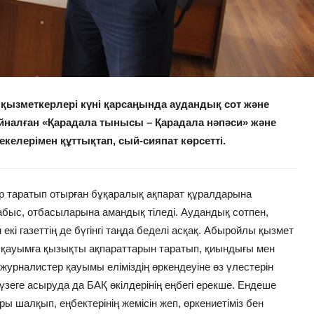
 қызметкерлері күні қарсаңында аудандық сот және
налған «Қарадала тынысы – Қарадала нәпәси» және
екелерімен құттықтап, сый-сияпат көрсетті.
ар таратып отырған бұқаралық ақпарат құралдарына
ыс, отбасыларына амандық тіледі. Аудандық сотпен,
і газеттің де бүгінгі таңда беделі асқақ. Абыройлы қызмет
р қауымға қызықты ақпараттарын таратып, қиындығы мен
 журналистер қауымы еліміздің өркендеуіне өз үлестерін
еге асыруда да БАҚ өкілдерінің еңбегі ерекше. Ендеше
 шалқып, еңбектерінің жемісін жеп, өркениетіміз бен