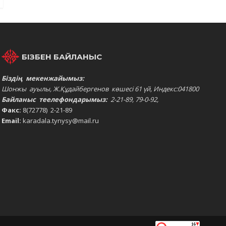
БІЗБЕН БАЙЛАНЫС
Біздің мекенжайымыз:
Шонжы ауылы, Ж.Құдайбергенов көшесі 61 үй, Индекс:041800
Байланыс теелефондарымыз:
2-21-89, 79-0-92,
Факс:
8(72778) 2-21-89
Email:
karadala.tynysy@mail.ru