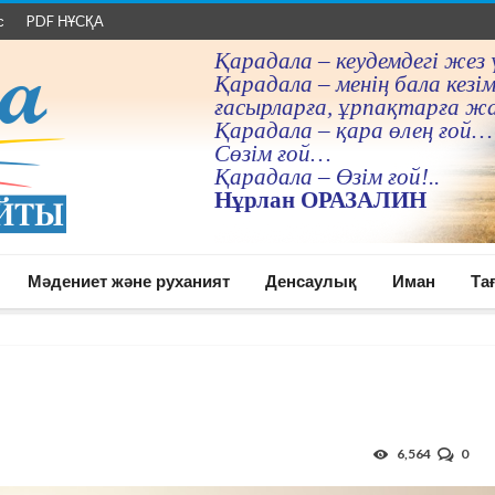
с
PDF НҰСҚА
Қарадала – кеудемдегi жез 
Қарадала – менiң бала кезiм
ғасырларға, ұрпақтарға ж
Қарадала – қара өлең ғой…
Сөзiм ғой…
Қарадала – Өзiм ғой!..
Нұрлан ОРАЗАЛИН
Мәдениет және руханият
Денсаулық
Иман
Та
6,564
0