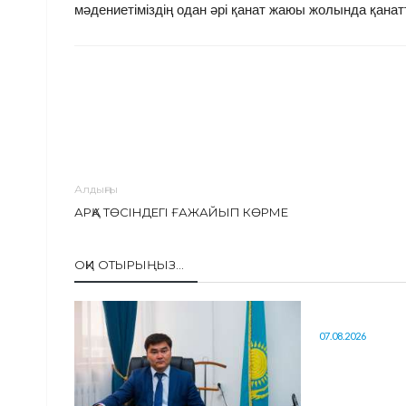
мәдениетіміздің одан әрі қанат жаюы жолында қана
Алдыңғы
АРҚА ТӨСІНДЕГІ ҒАЖАЙЫП КӨРМЕ
ОҚИ ОТЫРЫҢЫЗ...
07.08.2026