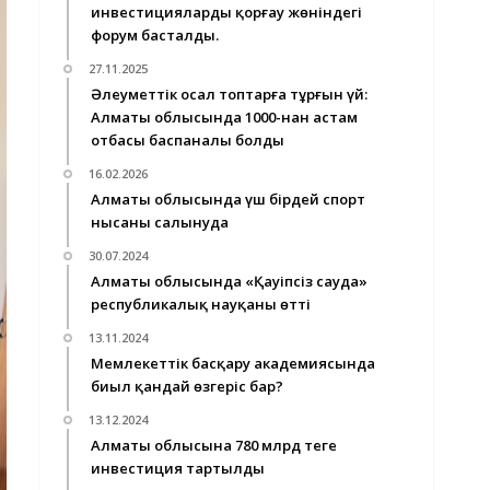
инвестицияларды қорғау жөніндегі
форум басталды.
27.11.2025
Әлеуметтік осал топтарға тұрғын үй:
Алматы облысында 1000-нан астам
отбасы баспаналы болды
16.02.2026
Алматы облысында үш бірдей спорт
нысаны салынуда
30.07.2024
Алматы облысында «Қауіпсіз сауда»
республикалық науқаны өтті
13.11.2024
Мемлекеттік басқару академиясында
биыл қандай өзгеріс бар?
13.12.2024
Алматы облысына 780 млрд теңге
инвестиция тартылды