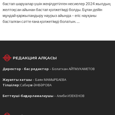
бастап шаруалар үшін жеңілдетілген несиелер 2024 жылдың
желтоқсан айынан бастап қолжетімді болды. Бұған дейін
мұндай қаржыландыру наурыз айында – егіс науқаны
басталған сәтте ғана қолжетімді болатын. …
РЕДАКЦИЯ АЛҚАСЫ
Директор - бас редактор
– Болатхан АЙТМУХАМЕТОВ
Жауапты хатшы
– Баян МАМЫРБАЕВА
Тілшілер:
Сабирәм ӘНВӘРОВА
Беттеуші-бағдарламалаушы
– Алиби ИЗЕКЕНОВ