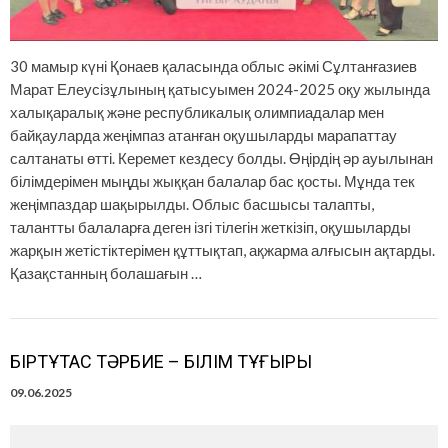
30 мамыр күні Қонаев қаласында облыс әкімі Сұлтанғазиев
Марат Елеусізұлының қатысуымен 2024-2025 оқу жылында
халықаралық және республикалық олимпиадалар мен
байқауларда жеңімпаз атанған оқушыларды марапаттау
салтанаты өтті. Керемет кездесу болды. Өңірдің әр ауылынан
білімдерімен мыңды жыққан балалар бас қосты. Мұнда тек
жеңімпаздар шақырылды. Облыс басшысы талапты,
талантты балаларға деген ізгі тілегін жеткізіп, оқушыларды
жарқын жетістіктерімен құттықтап, ақжарма алғысын ақтарды.
Қазақстанның болашағын …
БІРТҰТАС ТӘРБИЕ – БІЛІМ ТҰҒЫРЫ
09.06.2025