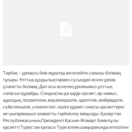
Тәрбие – ұрпақты биік мұратқа жетелейтін сапалы білімнің
тұғыры. Ұлттық құндылықтармен сусындап өскен ұрпақ
ұлағатты болмақ. Дәл осы өскелең ұрпағымыз ұлттың
сапасын құрайды. Сондықтан да қадір-қасиет, ар-намыс,
адалдық, патриотизм, жауапкершілік, әдептілік, мейірімділік,
сүйіспеншілік, үлкенге ізет, кішіге құрмет сияқты қасиеттерге
ие шығармашыл азаматты тәрбиелеу маңызды. Қазақстан
Республикасының Президенті Қасым-Жомарт Кемелұлы
қасиетті Түркістан қаласы Түркі елінің шаңырағында өткізілген