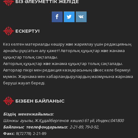
БІЗ ӘЛЕУМЕТТІК ЖЕЛІДЕ
ЕСКЕРТУ!
Кез келген материалды көшіру және жариялау үшін редакцияның
арнайы рұқсатын алу қажет! Авторлық құқықтар және жанама
құқықтар толық сақталады.
Авторлық құқықтар және жанама құқықтар толық сақталады.
Авторлар пікірі мен редакция көзқарасының сәйкес келе бермеуі
мүмкін. Жарнама мен хабарландырулардың мазмұнына жарнама
беруші жауап береді.
БІЗБЕН БАЙЛАНЫС
Біздің мекенжайымыз:
Шонжы ауылы, Ж.Құдайбергенов көшесі 61 үй, Индекс:041800
Байланыс теелефондарымыз:
2-21-89, 79-0-92,
Факс:
8(72778) 2-21-89