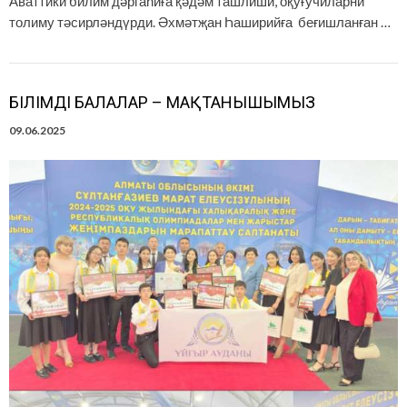
Аваттики билим дәргаһиға қәдәм ташлиши, оқуғучиларни
толиму тәсирләндүрди. Әхмәтҗан Һаширийға беғишланған …
БІЛІМДІ БАЛАЛАР – МАҚТАНЫШЫМЫЗ
09.06.2025