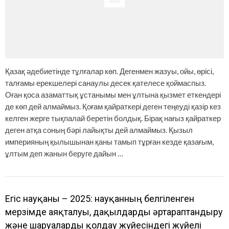
Қазақ әдебиетінде тұлғалар көп. Дегенмен жазуы, ойы, өрісі,
талғамы ерекшелері санаулы десек қателесе қоймаспыз.
Оған қоса азаматтық ұстанымы мен ұлтына қызмет еткендері
де көп дей алмаймыз. Қоғам қайраткері деген теңеуді қазір кез
келген жерге тықпалай беретін болдық. Бірақ нағыз қайраткер
деген атқа соның бәрі лайықты дей алмаймыз. Қызыл
империяның қылышынан қаны тамып тұрған кезде қазағым,
ұлтым деп жанын беруге дайын …
Егіс науқаны – 2025: науқанның белгіленген
мерзімде аяқталуы, дақылдарды әртараптандыру
және шаруаларды қолдау жүйесіндегі жүйелі