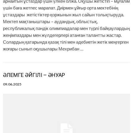
арнайтын ұстаздар үшін үлкен олжа. Оқушы жетістігі – мұғалім
үшін баға жетпес марапат. Диірмен ұйғыр орта мектебінің
ұстаздары жетістіктер қоржынын жыл сайын толықтыруда.
Мектеп мақтаныштары – аудандық, облыстық,
республикалық пәндік олимпиадалар мен түрлі байқаулардың
жеңімпаздары мен жүлдегерлері атанған талантты жастар.
Солардың қатарында қазақ тілі мен әдебиетін жетік меңгерген
жоғары сынып оқушылары Мехрибан …
ӘЛЕМГЕ ӘЙГІЛІ – ӘНУАР
09.06.2025