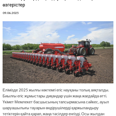
өзгерістер
09.06.2025
Елімізде 2025 жылғы көктемгі егіс науқаны толық аяқталды.
Биылғы егіс жұмыстары диқандар үшін жаңа жағдайда өтті.
Үкімет Мемлекет басшысының тапсырмасына сәйкес, ауыл
шаруашылығы тауарын өндірушілерді қаржыландыру
тетіктерін қайта қарап, жаңа тәсілдер енгізді. Осы жылдан