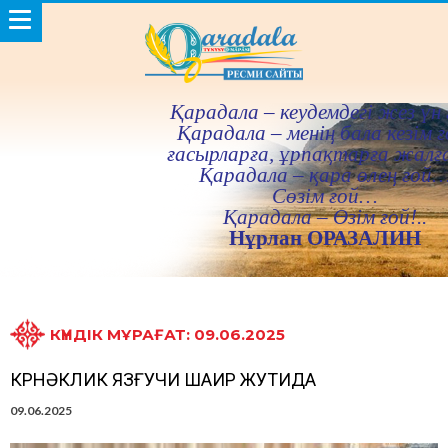
Қарадала – кеудемдегi жез үн 
Қарадала – менiң бала кезiм ғ
ғасырларға, ұрпақтарға жалғ
Қарадала – қара өлең ғой
Сөзiм ғой…
Қарадала – Өзiм ғой!..
Нұрлан ОРАЗАЛИН
КҮНДІК МҰРАҒАТ: 09.06.2025
КӨРНӘКЛИК ЯЗҒУЧИ ШАИР ЖУТИДА
09.06.2025