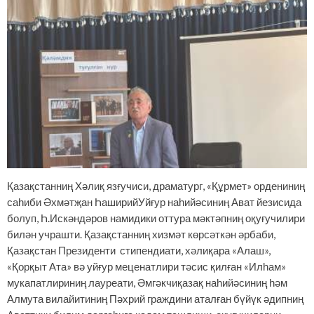
Қазақстанниң Хәлиқ язғучиси, драматург, «Құрмет» ордениниң
саһиби Әхмәтҗан ҺаширийУйғур наһийәсиниң Ават йезисида
болуп, Һ.Искәндәров намидики оттура мәктәпниң оқуғучилири
билән учрашти. Қазақстанниң хизмәт көрсәткән әрбаби,
Қазақстан Президенти стипендиати, хәлиқара «Алаш»,
«Қорқыт Ата» вә уйғур меценатлири тәсис қилған «Илһам»
мукапатлириниң лауреати, Әмгәкчиқазақ наһийәсиниң һәм
Алмута вилайитиниң Пәхрий граждини аталған бүйүк әдипниң