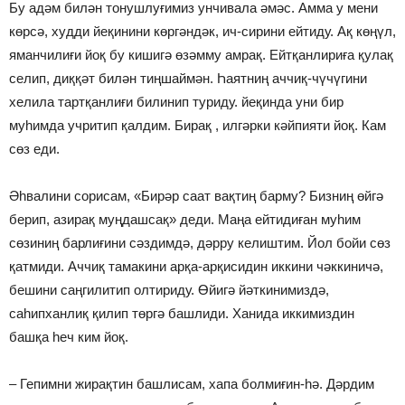
Бу адәм билән тонушлуғимиз унчивала әмәс. Амма у мени
көрсә, худди йеқинини көргәндәк, ич-сирини ейтиду. Ақ көңүл,
яманчилиғи йоқ бу кишигә өзәмму амрақ. Ейтқанлириға қулақ
селип, диққәт билән тиңшаймән. Һаятниң аччиқ-чүчүгини
хелила тартқанлиғи билинип туриду. йеқинда уни бир
муһимда учритип қалдим. Бирақ , илгәрки кәйпияти йоқ. Кам
сөз еди.
Әһвалини сорисам, «Бирәр саат вақтиң барму? Бизниң өйгә
берип, азирақ муңдашсақ» деди. Маңа ейтидиған муһим
сөзиниң барлиғини сәздимдә, дәрру келиштим. Йол бойи сөз
қатмиди. Аччиқ тамакини арқа-арқисидин иккини чәккиничә,
бешини саңгилитип олтириду. Өйигә йәткинимиздә,
саһипханлиқ қилип төргә башлиди. Ханида иккимиздин
башқа һеч ким йоқ.
– Гепимни жирақтин башлисам, хапа болмиғин-һә. Дәрдим