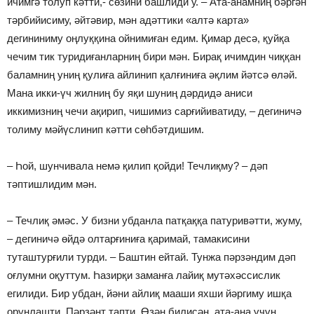
ичимгә толуп кәтти,- сөзини башлиди у. – Ата-анамниң бәргән
тәрбийисиму, әйтәвир, мән адәттики «алтә карта»
дегининиму оңлуққина ойнимиған едим. Қимар десә, қуйқа
чечим тик туридиғанларниң бири мән. Бирақ ичимдин чиққан
баламниң униң қулиға айлинип қалғиниға әқлим йәтсә өләй.
Мана икки-үч жилниң бу яқи шуниң дәрдидә аниси
иккимизниң чечи ақирип, чишимиз сарғийиватиду, – дегиничә
толиму мәйүслинип кәтти сөһбәтдишим.
– Һой, шунчивала немә қилип қойди! Течлиқму? – дәп
тәптишлидим мән.
– Течлиқ әмәс. У бизни убданла патқаққа патуривәтти, жуму,
– дегиничә өйдә олтарғиниға қаримай, тамакисини
туташтурғили турди. – Баштин ейтай. Тунжа пәрзәндим дәп
оғлумни оқуттум. Һазирқи заманға лайиқ мутәхәссислик
егилиди. Бир убдан, йәни айлиқ мааши яхши йәргиму ишқа
орунлашти. Пәрзәнт тапти. Өзәң билисән, ата-ана үчүн