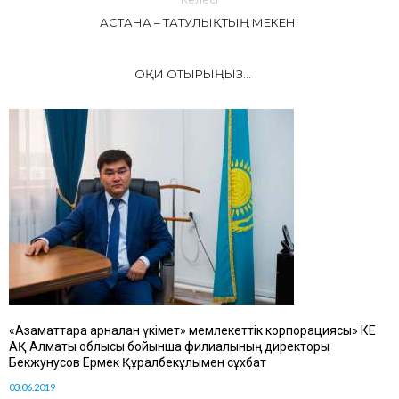
АСТАНА – ТАТУЛЫҚТЫҢ МЕКЕНІ
ОҚИ ОТЫРЫҢЫЗ...
«Азаматтарға арналған үкімет» мемлекеттік корпорациясы» КЕ
АҚ Алматы облысы бойынша филиалының директоры
Бекжунусов Ермек Құралбекұлымен сұхбат
03.06.2019