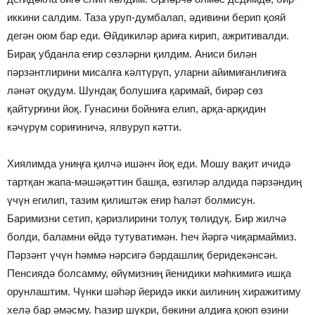
иккини салдим. Таза уруп-думбалап, әдивини берип қояй
дегән оюм бар еди. Өйдикиләр ариға кирип, ажритивалди.
Бирақ убданла еғир сөзләрни қилдим. Аниси билән
пәрзәнтлирини мисалға кәлтүрүп, уларни айимиғанлиғиға
ләнәт оқудум. Шундақ болушиға қаримай, бирәр сөз
қайтурғини йоқ. Гунасини бойниға елип, арқа-арқидин
кәчүрүм сориғиничә, ялвуруп кәтти.
Хиялимда униңға қилчә ишәнч йоқ еди. Мошу вақит ичидә
тартқан жапа-мәшәқәттин башқа, өзгиләр алдида пәрзәндиң
үчүн егилип, тазим қилиштәк еғир һаләт болмисун.
Баримизни сетип, қәризлирини толуқ төлидуқ. Бир жилчә
болди, баламни өйдә тутуватимән. Һеч йәргә чиқармаймиз.
Пәрзәнт үчүн һәммә нәрсигә бәрдашлиқ беридекәнсән.
Пенсиядә болсамму, өйүмизниң йенидики мәһкимигә ишқа
орунлаштим. Чүнки шәһәр йеридә икки аилиниң хиражитиму
хелә бар әмәсму. Һазир шүкри, бөкини алдиға қоюп өзини