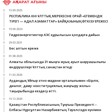
АҚПАРАТ АҒЫНЫ
15.09.2025
РЕСПУБЛИКА КҮНІ ҰЛТТЫҚ МЕРЕКЕСІНЕ ОРАЙ «ЕГЕМЕНДІК
ТІРЕГІ — АДАЛ АЗАМАТТАР» БАЙҚАУЫНЫҢ ӨТКІЗУ ЕРЕЖЕСІ
19.09.2024
Гидроэнергетиктер АЭС құрылысын қолдауға дайын
29.03.2021
Бес алтын ереже
01.08.2025
Алматы облысында 31 мыңға жуық ауыл шаруашылығы
өндірушілері Ұлттық санақтан өтеді
11.02.2026
Аудандық Ұйғыр этно-мәдени орталығымен «Бірлік,
диалог, даму: конституциялық жаңғыру жолы»
тақырыбында кездесу өтті.
15.12.2020
Қазақстан Республикасының Тұңғыш Президенті –
Елбасы Нұрсұлтан Назарбаевтың Тәуелсіздік күнімен