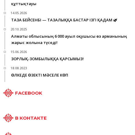
құттықтауы
14.05.2026
ТАЗА БЕЙСЕНБІ — ТАЗАЛЫҚҚА БАСТАР ІЗГІ ҚАДАМ 🌿
20.10.2025
Алматы облысының 6 000 ауыл оқушысы өз арманының
жарыс жолына түседі!
15.06.2026
ЗОРЛЫҚ-ЗОМБЫЛЫҚҚА ҚАРСЫМЫЗ!
18.08.2023
ӨЛКЕДЕ ӨЗЕКТІ МӘСЕЛЕ КӨП
FACEBOOK
В КОНТАКТЕ