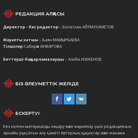
РЕДАКЦИЯ АЛҚАСЫ
Директор - бас редактор
– Болатхан АЙТМУХАМЕТОВ
Жауапты хатшы
– Баян МАМЫРБАЕВА
Тілшілер:
Сабирәм ӘНВӘРОВА
Беттеуші-бағдарламалаушы
– Алиби ИЗЕКЕНОВ
БІЗ ӘЛЕУМЕТТІК ЖЕЛІДЕ
ЕСКЕРТУ!
Кез келген материалды көшіру және жариялау үшін редакцияның
арнайы рұқсатын алу қажет! Авторлық құқықтар және жанама