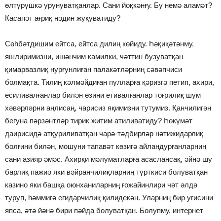
өлтүрүшкә урунуватқанлар. Сани йоқкәнғу. Бу немә аламәт?
Касапәт ағриқ нәдин жуқуватиду?
Сөһбәтдишим ейтса, ейтса дилиң көйиду. Һәқиқәтәнму,
яшлиримизни, ишәнчим камилки, чәттин бузуватқан
қимарвазлиқ нурғунлиған палакәтләрниң сәвәпчиси
болмақта. Тилиң кәлмәйдиған пулларға қәризгә петип, ахири,
есиливалғанлар билән өзини етивалғанлар тоғрилиқ шум
хәвәрләрни аңлисаң, чарисиз яқимизни тутумиз. Қанчилигән
бегуна пәрзәнтләр тирик житим атиливатиду? Һөкүмәт
даирисидә атқуриливатқан чарә-тәдбирләр нәтижидарлиқ
болғини билән, мошуни тапавәт көзигә айландурғанларниң
сани азияр әмәс. Ахирқи мәлуматларға асаслансақ, әйнә шу
барлиқ пажиә яки вәйранчилиқларниң түрткиси болуватқан
казино яки башқа оюнханиларниң ғожайинлири чәт әлдә
туруп, һәммигә егидарчилиқ қилидекән. Уларниң бир угисини
япса, әтә йәнә бири пәйда болуватқан. Болупму, интернет