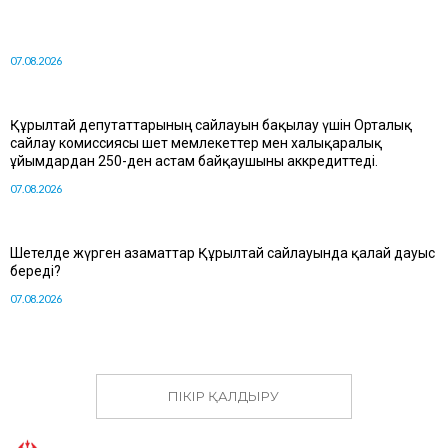
07.08.2026
Құрылтай депутаттарының сайлауын бақылау үшін Орталық
сайлау комиссиясы шет мемлекеттер мен халықаралық
ұйымдардан 250-ден астам байқаушыны аккредиттеді.
07.08.2026
Шетелде жүрген азаматтар Құрылтай сайлауында қалай дауыс
береді?
07.08.2026
ПІКІР ҚАЛДЫРУ