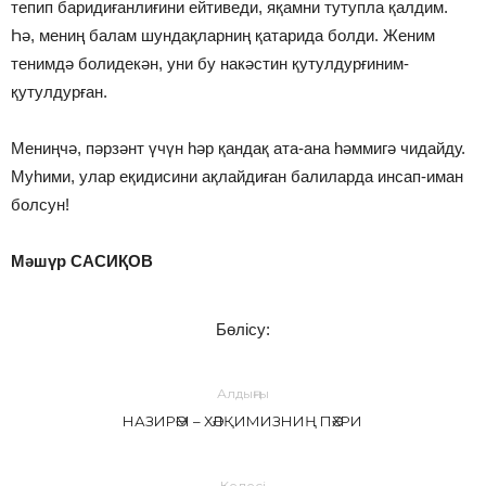
тепип баридиғанлиғини ейтиведи, яқамни тутупла қалдим.
Һә, мениң балам шундақларниң қатарида болди. Женим
тенимдә болидекән, уни бу накәстин қутулдурғиним-
қутулдурған.
Мениңчә, пәрзәнт үчүн һәр қандақ ата-ана һәммигә чидайду.
Муһими, улар еқидисини ақлайдиған балиларда инсап-иман
болсун!
Мәшүр САСИҚОВ
Бөлісу:
Алдыңғы
НАЗИРӘМ – ХӘЛҚИМИЗНИҢ ПӘХРИ
Келесі