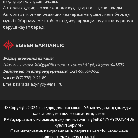
құқықтар толық сақталады.
Авторлық құқықтар және жанама құқықтар толық сақталады.
Авторлар пікірі мен редакция көзқарасының сәйкес келе бермеуі
мүмкін. Жарнама мен хабарландырулардың мазмұнына жарнама
беруші жауап береді.
БІЗБЕН БАЙЛАНЫС
Біздің мекенжайымыз:
Шонжы ауылы, Ж.Құдайбергенов көшесі 61 үй, Индекс:041800
Байланыс теелефондарымыз:
2-21-89, 79-0-92,
Факс:
8(72778) 2-21-89
Email:
karadala.tynysy@mail.ru
© Copyright 2021 ж. «Қарадала тынысы» - Ұйғыр аудандық қоғамдық-
саяси, әлеуметтік-экономикалық газеті
ҚР Ақпарат және қоғамдық даму министрлігінің
№KZ77VPY00034436
куәлігі берілген
Сайт материалын пайдалану үшін редакция келісімі керек және
гиперсілтеме жасау міндетті.