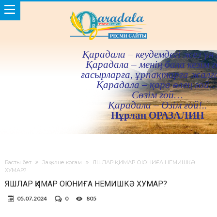
Қарадала – кеудемдегi жез үн 
Қарадала – менiң бала кезiм ғ
ғасырларға, ұрпақтарға жалғ
Қарадала – қара өлең ғой
Сөзiм ғой…
Қарадала – Өзiм ғой!..
Нұрлан ОРАЗАЛИН
Басты бет
Заң және қоғам
ЯШЛАР ҚИМАР ОЮНИҒА НЕМИШКӘ
ХУМАР?
ЯШЛАР ҚИМАР ОЮНИҒА НЕМИШКӘ ХУМАР?
05.07.2024
0
805