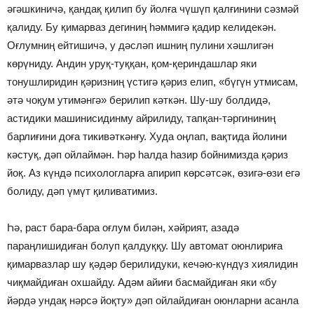
әгәшкиничә, қандақ қилип бу йолға чүшүп қалғинини сәзмәй
қалиду. Бу қимарваз дегиниң һәммигә қадир келидекән.
Оғлумниң ейтишичә, у дәсләп ишниң пулини хәшлигән
көрүниду. Андин уруқ-туққан, қом-қериндашлар яки
тонушлиридин қәризниң үстигә қәриз елип, «бүгүн утмисам,
әтә чоқум утимәнгә» берилип кәткән. Шу-шу болдидә,
астидики машинисидинму айрилиду, тапқан-тәргининиң
барлиғини доға тикивәткәнғу. Худа оңлап, вақтида йолини
кәстуқ, дәп ойлаймән. Һәр һалда һазир бойнимизда қәриз
йоқ. Аз күндә психологларға апирип көрсәтсәк, өзигә-өзи егә
болиду, дәп үмүт қиливатимиз.
Һә, раст бара-бара оғлум билән, хәйрият, азадә
параңлишидиған болуп қалдуққу. Шу автомат оюнлириға
қимарвазлар шу қәдәр берилидуки, кечәю-күндүз хиялидин
чиқмайдиған охшайду. Адәм айиғи басмайдиған яки «бу
йәрдә ундақ нәрсә йоқту» дәп ойлайдиған оюнларни асанла