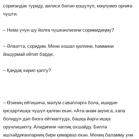
сориғандәк туриду. аилиси билән қошулуп, көңлүмиз орниға
чүшти.
– Немә үчүн шу йолға чүшкәнлигини соримидиңму?
– Әлвәттә, соридим. Мени хошал қилғини, һәммини
йошурмай ейтип бәрди.
– Қандақ кирип қапту?
– Өзиниң ейтишичә, мәлум сәвәпләргә бола, ишидин
қисқартишқа чүшүп қалған екән. «Ата-анам аңлиса, хапа
болиду» дәп бизгә ейтмаптудә, башқа йәргә ишқа
орунлишипту. Алидиғини чағлиқ охшайду. Биллә
ишләйдиғанларниң бири қимарваз екән. Мениң баламму уни