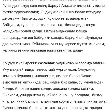
буниңдин артуқ хошаллиқ барму? Аниси иккимиз оғлумизни
путиға турғузивалдуқ. Әнди укилирини шу йөләп кетидиғу,
дегән үмүт билән жүрдуқ. Күнләр өтти, айлар өтти.
Байқисам, күн арилап келин пат-пат бизниңкидә қонуп
қалидиған болуп қалди. Оғлум анда-санда башқа
шәһәрләрдики иш бабидики сәпәргә баридиған. Шундақла
дәп ойлаптимән. Кейинирәк, униңму қариси жүтти. Аңлисам,
келиним өзиниң аписиниң өйигә кетиптәк дәйду.
Көңлүм бир нәрсини сәзгәндәк өйдикиләрни сораққа алдим.
Уму маңа ейтишқа петиналмай жүргән екән. Оғлумниң
қимарға берилип кәткәнлигини, аилиси билән биллә
әмәслигини ейтқинида, бешимдин бир қапақ су қуюлғандәк
болди. Аччиғим нәдин кәлди, анисини хелила сөктим.
Ойлисам, униңда немә гуна? Мана шу-шу болдидә, бизму
«паланчиниң балиси палани миң қәризгә петипту яки автомат
билән казиноға берилип кетиптәк» дегәнләрниң қатаридин