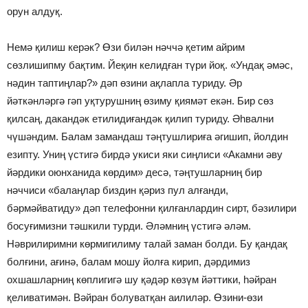
орун алдуқ.
Немә қилиш керәк? Өзи билән нәччә қетим айрим
сөзлишипму бақтим. Йеқин келидған түри йоқ. «Ундақ әмәс,
нәдин таптиңлар?» дәп өзини ақлапла туриду. Әр
йәткәнләргә гәп уқтурушниң өзиму қиямәт екән. Бир сөз
қилсаң, дакандәк етилидиғандәк қилип туриду. Әһвални
чүшәндим. Балам замандаш тәңтушлириға әгишип, йолдин
езипту. Униң үстигә бирдә укиси яки сиңлиси «Акамни әву
йәрдики оюнханида көрдим» десә, тәңтушларниң бир
нәччиси «балаңлар биздин қәриз пул алғанди,
бәрмәйватиду» дәп телефонни қилғанлардин сирт, бәзилири
босуғимизни тәшкили турди. Әләмниң үстигә әләм.
Нәврилиримни көрмигилиму талай заман болди. Бу қандақ
болғини, ағинә, балам мошу йолға кирип, дәрдимиз
охшашларниң көплигигә шу қәдәр көзүм йәттики, һәйран
қеливатимән. Вәйран болуватқан аилиләр. Өзини-өзи