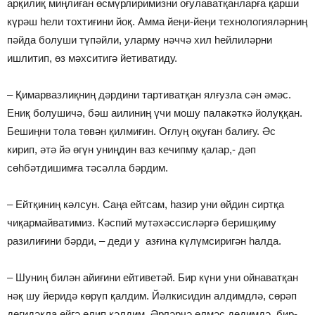
арқилиқ миңлиған өсмүрлиримизни оғулаватқанларға қарши
күрәш һели тохтиғини йоқ. Амма йеңи-йеңи технологияләрниң
пәйда болуши түпәйли, уларму нәччә хил һейлиләрни
ишлитип, өз мәхситигә йетиватиду.
– Қимарвазлиқниң дәрдини тартиватқан ялғузла сән әмәс.
Ениқ болушичә, бәш аилиниң үчи мошу палакәткә йолуққан.
Бешиңни тола төвән қилмиғин. Оғлуң оқуған балиғу. Әс
кирип, әтә йә өгүн униңдин ваз кечипму қалар,- дәп
сөһбәтдишимға тәсәлла бәрдим.
– Ейтқиниң кәлсун. Саңа ейтсам, һазир уни өйдин сиртқа
чиқармайватимиз. Кәспий мутәхәссисләргә беришқиму
разилиғини бәрди, – деди у азғина күлүмсиригән һалда.
– Шуниң билән айиғини ейтиветәй. Бир күни уни ойнаватқан
нәқ шу йеридә көрүп қалдим. Йәлкисидин алдимдлә, сөрәп
дегидәкла өйгә елип кәлдим. Әрләрчә өлмәс дедимдә, бир-