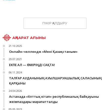
ПІКІР ҚАЛДЫРУ
АҚПАРАТ АҒЫНЫ
21.10.2025
Онлайн-челлендж «Менің Қазақстаным»
29.07.2021
ЕКПЕ АЛ — ӨМІРІҢДІ САҚТА!
06.11.2024
ТАЛҒАР АУДАНЫНЫҢ АУЫЛШАРУАШЫЛЫҚ САЛАСЫНЫҢ
ҚАРҚЫНЫ
24.04.2026
Астанада «Ұлттық кітап» республикалық байқауының
жеңімпаздары марапатталды
05.05.2023