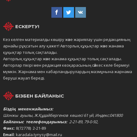
ЕСКЕРТУ!
Кез келген материалды көшіру және жариялау үшін редакцияның
арнайы рұқсатын алу қажет! Авторлық құқықтар және жанама
құқықтар толық сақталады.
Авторлық құқықтар және жанама құқықтар толық сақталады.
Авторлар пікірі мен редакция көзқарасының сәйкес келе бермеуі
мүмкін. Жарнама мен хабарландырулардың мазмұнына жарнама
беруші жауап береді.
БІЗБЕН БАЙЛАНЫС
Біздің мекенжайымыз:
Шонжы ауылы, Ж.Құдайбергенов көшесі 61 үй, Индекс:041800
Байланыс теелефондарымыз:
2-21-89, 79-0-92,
Факс:
8(72778) 2-21-89
Email:
karadala.tynysy@mail.ru