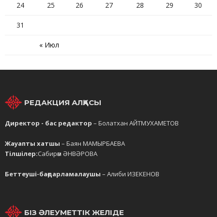
24
25
26
27
28
29
30
31
« Июл
РЕДАКЦИЯ АЛҚАСЫ
Директор - бас редактор
– Болатхан АЙТМУХАМЕТОВ
Жауапты хатшы
– Баян МАМЫРБАЕВА
Тілшілер:
Сабирәм ӘНВӘРОВА
Беттеуші-бағдарламалаушы
– Алиби ИЗЕКЕНОВ
БІЗ ӘЛЕУМЕТТІК ЖЕЛІДЕ