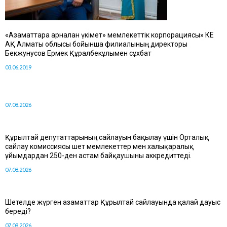
«Азаматтарға арналған үкімет» мемлекеттік корпорациясы» КЕ
АҚ Алматы облысы бойынша филиалының директоры
Бекжунусов Ермек Құралбекұлымен сұхбат
03.06.2019
07.08.2026
Құрылтай депутаттарының сайлауын бақылау үшін Орталық
сайлау комиссиясы шет мемлекеттер мен халықаралық
ұйымдардан 250-ден астам байқаушыны аккредиттеді.
07.08.2026
Шетелде жүрген азаматтар Құрылтай сайлауында қалай дауыс
береді?
07.08.2026