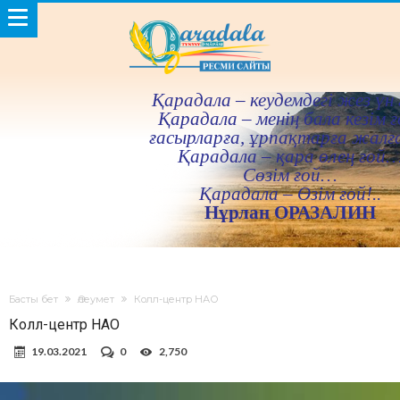
Қарадала – кеудемдегi жез үн 
Қарадала – менiң бала кезiм ғ
ғасырларға, ұрпақтарға жалғ
Қарадала – қара өлең ғой
Сөзiм ғой…
Қарадала – Өзiм ғой!..
Нұрлан ОРАЗАЛИН
Басты бет
Әлеумет
Колл-центр НАО
Колл-центр НАО
19.03.2021
0
2,750