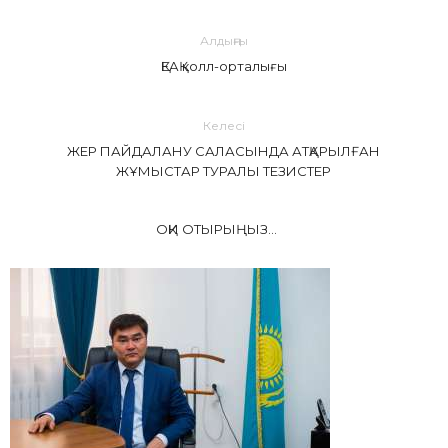
Алдыңғы
ҚЕАҚ колл-орталығы
Келесі
ЖЕР ПАЙДАЛАНУ САЛАСЫНДА АТҚАРЫЛҒАН
ЖҰМЫСТАР ТУРАЛЫ ТЕЗИСТЕР
ОҚИ ОТЫРЫҢЫЗ...