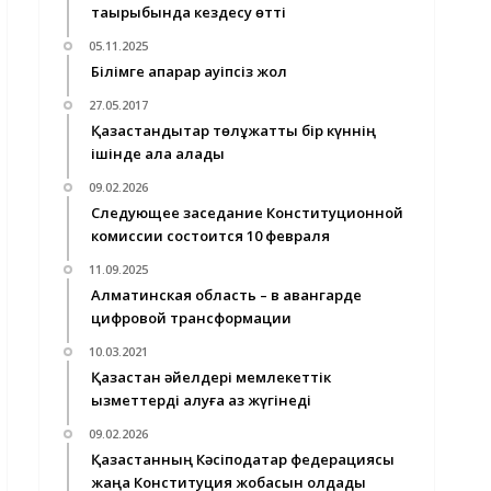
тақырыбында кездесу өтті
05.11.2025
Білімге апарар қауіпсіз жол
27.05.2017
Қазақстандықтар төлқұжатты бір күннің
ішінде ала алады
09.02.2026
Следующее заседание Конституционной
комиссии состоится 10 февраля
11.09.2025
Алматинская область – в авангарде
цифровой трансформации
10.03.2021
Қазақстан әйелдері мемлекеттік
қызметтерді алуға аз жүгінеді
09.02.2026
Қазақстанның Кәсіподақтар федерациясы
жаңа Конституция жобасын қолдады