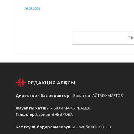
06.08.2026
ПІ
РЕДАКЦИЯ АЛҚАСЫ
Директор - бас редактор
– Болатхан АЙТМУХАМЕТОВ
Жауапты хатшы
– Баян МАМЫРБАЕВА
Тілшілер:
Сабирәм ӘНВӘРОВА
Беттеуші-бағдарламалаушы
– Алиби ИЗЕКЕНОВ