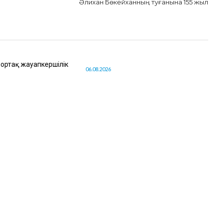
Әлихан Бөкейханның туғанына 155 жыл
 ортақ жауапкершілік
06.08.2026