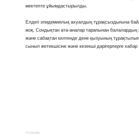
мектепте ұйымдастырылды.
Елдегі эпидемиялық ахуалдың тұрақсыздығына ба
жоқ. Сондықтан ата-аналар тарапынан балалардың 
және сабақтан келгенде дене қызуының тұрақтылығын
сынып жетекшісіне және кезекші дәрігерлерге хабар б
Алдыңғы