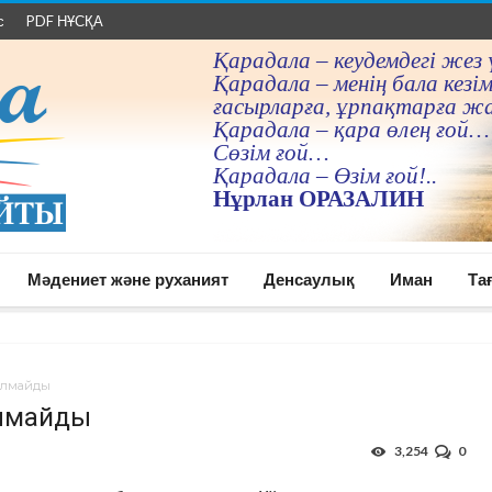
с
PDF НҰСҚА
Қарадала – кеудемдегi жез 
Қарадала – менiң бала кезiм
ғасырларға, ұрпақтарға ж
Қарадала – қара өлең ғой…
Сөзiм ғой…
Қарадала – Өзiм ғой!..
Нұрлан ОРАЗАЛИН
Мәдениет және руханият
Денсаулық
Иман
Та
болмайды
олмайды
3,254
0