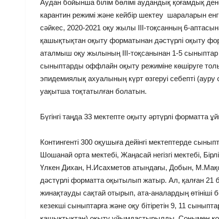
Аудан бойынша білім бөлімі аудандық қоғамдық д
карантин режимі және кейбір шектеу шараларын ен
сәйкес, 2020-2021 оқу жылы ІІІ-тоқсанның 6-аптас
қашықтықтан оқыту форматынан дәстүрлі оқыту фор
аталмыш оқу жылының ІІІ-тоқсанынан 1-5 сыныптар 
сыныптарды оффлайн оқыту режиміне көшіруге тол
эпидемиялық ахуалының күрт өзгеруі себепті (ауру
уақытша тоқтатылған болатын.
Бүгінгі таңда 33 мектепте оқыту әртүрлі форматта
Контингенті 300 оқушыға дейінгі мектептерде сынып
Шошанай орта мектебі, Жаңасай негізгі мектебі, Бірл
Үлкен Дихан, Н.Исахметов атындағы, Добын, М.Мақсат
дәстүрлі форматта оқытылып жатыр. Ал, қалған 21
жинақтауды сақтай отырып, ата-аналардың өтініші 
кезекші сыныптарға және оқу бітіретін 9, 11 сынып
қашықтықтан) оқыту ұйымдастырылды. Сонымен қоса,