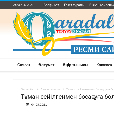
Басқы бет
Газет туралы
Бізбен байланы
Август 06, 2026
Саясат
Әлеумет
Өңір тынысы
Көкжиек
Басты бет
Ақпарат ағыны
Тұман сейілгенмен босаңсуға 
Тұман сейілгенмен босаңсуға б
04.03.2021