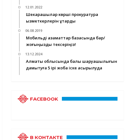
12.01.2022
Шекарашылар көрші прокуратура
қызметкерлерін құтқарды
06.08.2019
Мобильді азаматтар базасында бар/
жоғыңызды тексеріңіз!
13.12.2024
Алматы облысында балық шаруашылығын
дамытуға 5 ірі жоба іске асырылуда
FACEBOOK
В КОНТАКТЕ