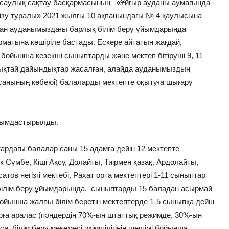
енсаулық сақтау басқармасының «Ұйғыр ауданы аумағында
гізу туралы» 2021 жылғы 10 ақпанындағы № 4 қаулысына
ынан ауданымыздағы барлық білім беру ұйымдарында
матына көшіріле бастады. Ескере айтатын жағдай,
бойынша кезекші сыныптарды және мектеп бітіруші 9, 11
ықтай дайындықтар жасалған, алайда ауданымыздың
 санының көбеюі) балаларды мектепте оқытуға шығару
 ұйымдастырылды.
тардағы балалар саны 15 адамға дейін 12 мектепте
ік Сүмбе, Кіші Ақсу, Долайты, Тиірмен қазақ, Ардолайты,
ов негізгі мектебі, Рахат орта мектептері 1-11 сыныптар
 білім беру ұйымдарында, сыныптарды 15 баладан асырмай
бойынша жалпы білім беретін мектептерде 1-5 сыныпқа дейін
тарға аралас (пәндердің 70%-ын штаттық режимде, 30%-ын
 білім беру мекемесі әкімшілігінің шешімі бойынша