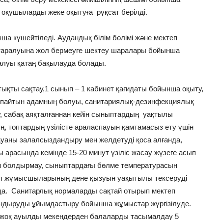
 оқушыларды жеке оқытуға рұқсат берілді.
а күшейтіледі. Аудандық білім бөлімі және мектеп
 таралуына жол бермеуге шектеу шаралары бойынша
алуы қатаң бақылауда болады.
ықты сақтау,1 сынып – 1 кабинет қағидаты бойынша оқыту,
аспайтын адамның болуы, санитариялық-дезинфекциялық
у, сабақ аяқталғаннан кейін сыныптардың уақтылы
 топтардың үзілісте араласпауын қамтамасыз ету үшін
 ауаны залалсыздандыру мен желдетуді қоса алғанда,
 арасында кемінде 15-20 минут үзіліс жасау жүзеге асып
 болдырмау, сыныптардағы бөлме температурасын
теп жұмысшыларының дене қызуын уақытылы тексеруді
рда. Санитарлық нормаларды сақтай отырып мектеп
андыруды ұйымдастыру бойынша жұмыстар жүргізілуде.
ы жоқ ауылды мекендерден балаларды тасымалдау 5