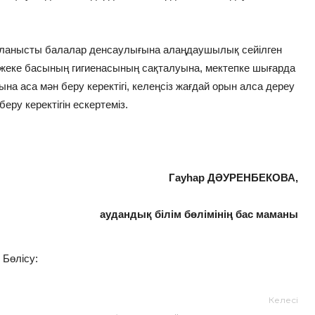
йланысты балалар денсаулығына алаңдаушылық сейілген
жеке басының гигиенасының сақталуына, мектепке шығарда
а аса мән беру керектігі, келеңсіз жағдай орын алса дереу
еру керектігін ескертеміз.
Гауһар ДӘУРЕНБЕКОВА,
аудандық білім бөлімінің бас маманы
Бөлісу:
Келесі