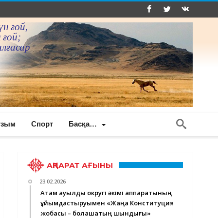
үн ғой,
 ғой;
алғасар
ғзым
Спорт
Басқа…
АҚПАРАТ АҒЫНЫ
23.02.2026
Ақтам ауылдық округі әкімі аппаратының
ұйымдастыруымен «Жаңа Конституция
жобасы – болашақтың шындығы»