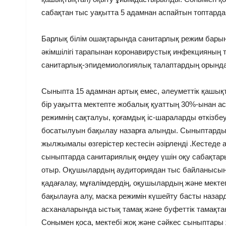
сабақтан тыс уақытта 5 адамнан аспайтын топтарда
Барлық білім ошақтарында санитарлық режим барынш
әкімшілігі тарапынан коронавирустық инфекцияның
санитарлық-эпидемиологиялық талаптардың орынд
Сыныпта 15 адамнан артық емес, әлеуметтік қашықт
бір уақытта мектепте жобалық қуаттың 30%-ынан 
режимнің сақталуы, қоғамдық іс-шараларды өткізбе
босатылуын бақылау назарға алынды. Сыныптардың,
жылжымалы өзгерістер кестесін әзірленді .Кестеде
сыныптарда санитариялық өңдеу үшін оқу сабақтары
отыр. Оқушылардың аудиториядан тыс байланысын
қадағалау, мұғалімдердің, оқушылардың және мек
бақылауға алу, маска режимін күшейту басты наза
асханаларында ыстық тамақ және буфеттік тамақт
Сонымен қоса, мектебі жоқ және сәйкес сыныптар