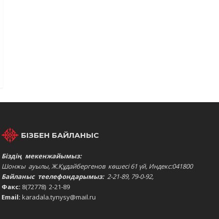
БІЗБЕН БАЙЛАНЫС
Біздің мекенжайымыз:
Шонжы ауылы, Ж.Құдайбергенов көшесі 61 үй, Индекс:041800
Байланыс теелефондарымыз:
2-21-89, 79-0-92,
Факс:
8(72778) 2-21-89
Email:
karadala.tynysy@mail.ru