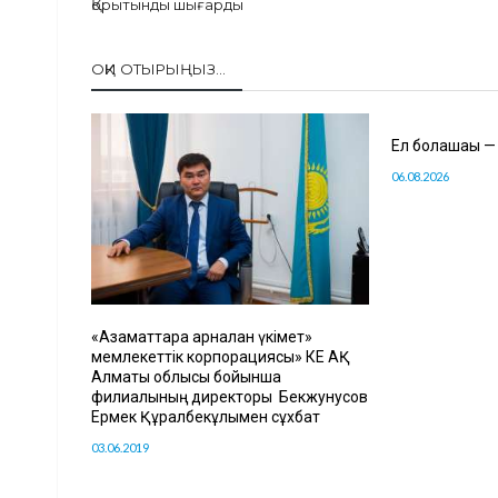
Қорытынды шығарды
ОҚИ ОТЫРЫҢЫЗ...
Ел болашағы —
06.08.2026
«Азаматтарға арналған үкімет»
мемлекеттік корпорациясы» КЕ АҚ
Алматы облысы бойынша
филиалының директоры Бекжунусов
Ермек Құралбекұлымен сұхбат
03.06.2019