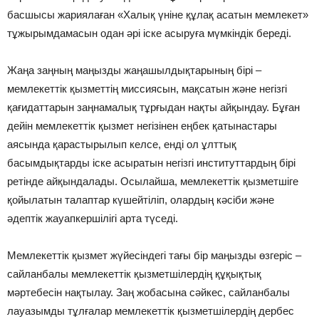
басшысы жариялаған «Халық үніне құлақ асатын мемлекет»
тұжырымдамасын одан әрі іске асыруға мүмкіндік береді.
Жаңа заңның маңызды жаңашылдықтарының бірі –
мемлекеттік қызметтің миссиясын, мақсатын және негізгі
қағидаттарын заңнамалық тұрғыдан нақты айқындау. Бұған
дейін мемлекеттік қызмет негізінен еңбек қатынастары
аясында қарастырылып келсе, енді ол ұлттық
басымдықтарды іске асыратын негізгі институттардың бірі
ретінде айқындалады. Осылайша, мемлекеттік қызметшіге
қойылатын талаптар күшейтіліп, олардың кәсіби және
әдептік жауапкершілігі арта түседі.
Мемлекеттік қызмет жүйесіндегі тағы бір маңызды өзгеріс –
сайланбалы мемлекеттік қызметшілердің құқықтық
мәртебесін нақтылау. Заң жобасына сәйкес, сайланбалы
лауазымды тұлғалар мемлекеттік қызметшілердің дербес