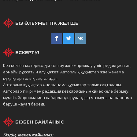
БІЗ ӘЛЕУМЕТТІК ЖЕЛІДЕ
ЕСКЕРТУ!
Кез келген материалды көшіру және жариялау үшін редакцияның
арнайы рұқсатын алу қажет! Авторлық құқықтар және жанама
құқықтар толық сақталады.
Авторлық құқықтар және жанама құқықтар толық сақталады.
Авторлар пікірі мен редакция көзқарасының сәйкес келе бермеуі
мүмкін. Жарнама мен хабарландырулардың мазмұнына жарнама
беруші жауап береді.
БІЗБЕН БАЙЛАНЫС
Біздің мекенжайымыз: