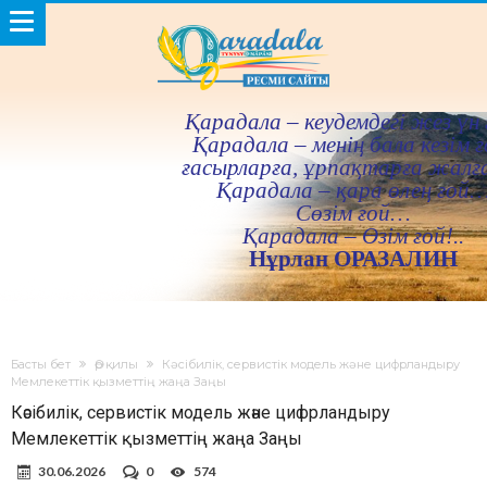
Қарадала – кеудемдегi жез үн 
Қарадала – менiң бала кезiм ғ
ғасырларға, ұрпақтарға жалғ
Қарадала – қара өлең ғой
Сөзiм ғой…
Қарадала – Өзiм ғой!..
Нұрлан ОРАЗАЛИН
Басты бет
Әр қилы
Кәсібилік, сервистік модель және цифрландыру
Мемлекеттік қызметтің жаңа Заңы
Кәсібилік, сервистік модель және цифрландыру
Мемлекеттік қызметтің жаңа Заңы
30.06.2026
0
574