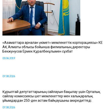
«Азаматтарға арналған үкімет» мемлекеттік корпорациясы» КЕ
АҚ Алматы облысы бойынша филиалының директоры
Бекжунусов Ермек Құралбекұлымен сұхбат
03.06.2019
07.08.2026
Құрылтай депутаттарының сайлауын бақылау үшін Орталық
сайлау комиссиясы шет мемлекеттер мен халықаралық
ұйымдардан 250-ден астам байқаушыны аккредиттеді.
07.08.2026