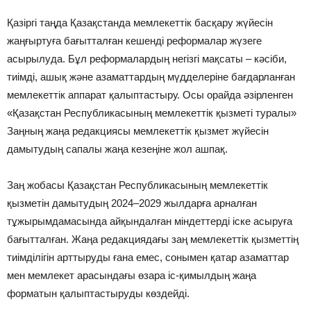
Қазіргі таңда Қазақстанда мемлекеттік басқару жүйесін
жаңғыртуға бағытталған кешенді реформалар жүзеге
асырылуда. Бұл реформалардың негізгі мақсаты – кәсіби,
тиімді, ашық және азаматтардың мүдделеріне бағдарланған
мемлекеттік аппарат қалыптастыру. Осы орайда әзірленген
«Қазақстан Республикасының мемлекеттік қызметі туралы»
Заңның жаңа редакциясы мемлекеттік қызмет жүйесін
дамытудың сапалы жаңа кезеңіне жол ашпақ.
Заң жобасы Қазақстан Республикасының мемлекеттік
қызметін дамытудың 2024–2029 жылдарға арналған
тұжырымдамасында айқындалған міндеттерді іске асыруға
бағытталған. Жаңа редакциядағы заң мемлекеттік қызметтің
тиімділігін арттыруды ғана емес, сонымен қатар азаматтар
мен мемлекет арасындағы өзара іс-қимылдың жаңа
форматын қалыптастыруды көздейді.