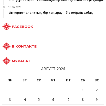
15.06.2026
Интернет алаяқтық: бір қоңырау – бір өмірлік сабақ
FACEBOOK
В КОНТАКТЕ
МҰРАҒАТ
АВГУСТ 2026
ПН
ВТ
СР
ЧТ
ПТ
СБ
ВС
1
2
3
4
5
6
7
8
9