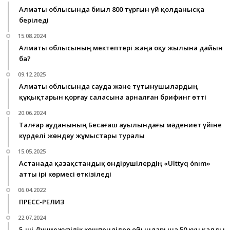
Алматы облысында биыл 800 тұрғын үй қолданысқа
беріледі
15.08.2024
Алматы облысының мектептері жаңа оқу жылына дайын
ба?
09.12.2025
Алматы облысында сауда және тұтынушылардың
құқықтарын қорғау саласына арналған брифинг өтті
20.06.2024
Талғар ауданының Бесағаш ауылындағы мәдениет үйіне
күрделі жөндеу жұмыстары туралы
15.05.2025
Астанада қазақстандық өндірушілердің «Ulttyq ónim»
атты ірі көрмесі өткізіледі
06.04.2022
ПРЕСС-РЕЛИЗ
22.07.2024
5-ші Дүниежүзілік көшпенділер ойындарына 50 күн қалды