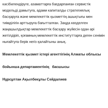
кәсібилендіруге, азаматтарға бағдарланған сервистік
модельді дамытуға, адами капиталды стратегиялық
басқаруға және мемлекеттік қызметтің ашықтығы мен
тиімділігін арттыруға бағытталған. Заңда көзделген
жаңашылдықтар мемлекеттік басқару жүйесін одан әрі
жетілдіріп, қоғамның мемлекеттік институттарға деген сенімін
нығайтуға берік негіз қалайтыны анық.
Мемлекеттік қызмет істері агенттігінің Алматы облысы
бойынша департаментінің басшысы
Нұрсұлтан Ақылбекұлы Сейдалиев