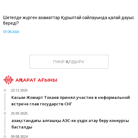
Шетелде жүрген азаматтар Құрылтай сайлауында қалай дауыс
береді?
07.08.2026
ПІКІР ҚАЛДЫРУ
АҚПАРАТ АҒЫНЫ
23.12.2025
Касым-Жомарт Токаев принял участие в неформальной
встрече глав государств СНГ
25.09.2025
Қазақстандағы алғашқы АЭС-ке үздік атау беру конкурсы
басталды
09.08.2024