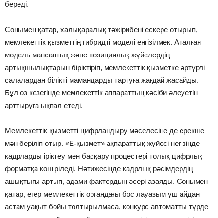
береді.
Сонымен қатар, халықаралық тәжірибені ескере отырып,
мемлекеттік қызметтің гибридті моделі енгізілмек. Аталған
модель мансаптық және позициялық жүйелердің
артықшылықтарын біріктіріп, мемлекеттік қызметке әртүрлі
салалардан білікті мамандарды тартуға жағдай жасайды.
Бұл өз кезегінде мемлекеттік аппараттың кәсіби әлеуетін
арттыруға ықпал етеді.
Мемлекеттік қызметті цифрландыру мәселесіне де ерекше
мән беріліп отыр. «Е-қызмет» ақпараттық жүйесі негізінде
кадрларды іріктеу мен басқару процестері толық цифрлық
форматқа көшіріледі. Нәтижесінде кадрлық рәсімдердің
ашықтығы артып, адами фактордың әсері азаяды. Сонымен
қатар, егер мемлекеттік органдағы бос лауазым үш айдан
астам уақыт бойы толтырылмаса, конкурс автоматты түрде