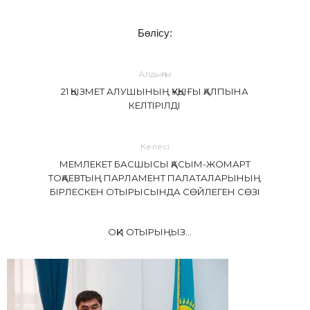
Бөлісу:
Алдыңғы
21 ҚЫЗМЕТ АЛУШЫНЫҢ ҚҰҚЫҒЫ ҚАЛПЫНА
КЕЛТІРІЛДІ
Келесі
МЕМЛЕКЕТ БАСШЫСЫ ҚАСЫМ-ЖОМАРТ
ТОҚАЕВТЫҢ ПАРЛАМЕНТ ПАЛАТАЛАРЫНЫҢ
БІРЛЕСКЕН ОТЫРЫСЫНДА СӨЙЛЕГЕН СӨЗІ
ОҚИ ОТЫРЫҢЫЗ...