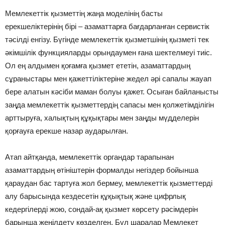
Мемлекеттік қызметтің жаңа моделінің басты
ерекшеліктерінің бірі – азаматтарға бағдарланған сервистік
тәсілді енгізу. Бүгінде мемлекеттік қызметшінің қызметі тек
әкімшілік функцияларды орындаумен ғана шектелмеуі тиіс.
Ол ең алдымен қоғамға қызмет ететін, азаматтардың
сұраныстары мен қажеттіліктеріне жедел әрі сапалы жауап
бере алатын кәсіби маман болуы қажет. Осыған байланысты
заңда мемлекеттік қызметтердің сапасы мен қолжетімділігін
арттыруға, халықтың құқықтары мен заңды мүдделерін
қорғауға ерекше назар аударылған.
Атап айтқанда, мемлекеттік органдар тарапынан
азаматтардың өтініштерін формалды негіздер бойынша
қараудан бас тартуға жол бермеу, мемлекеттік қызметтерді
алу барысында кездесетін құқықтық және цифрлық
кедергілерді жою, сондай-ақ қызмет көрсету рәсімдерін
барынша жеңілдету көзделген. Бұл шаралар Мемлекет