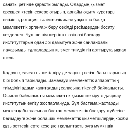
санаты ретінде қарастырылады. Олардың қызмет
ерекшеліктерін ескере отырып, арнайы оқыту курстары
енгізіліп, ротация, тәлімгерлік және уақытша басқа
мемлекеттік органға жіберу секілді рәсімдерден босату
көзделген. Бұл шешім жергілікті өзін-өзі басқару
институттарын одан әрі дамытуға және сайланбалы
лауазымды тұлғалардың қызмет тиімділігін арттыруға ықпал
етеді.
Кадрлық саясатты жетілдіру де заңның негізгі бағыттарының
бірі болып табылады. Заманауи мемлекеттік аппараттың
тиімділігі адами капиталдың сапасына тікелей байланысты.
Осыған байланысты мемлекеттік қызметке кіруге даярлау
институтын енгізу жоспарлануда. Бұл бастама жастарды
мектеп қабырғасынан бастап мемлекеттік басқару жүйесіне
бейімдеуге және болашақ мемлекеттік қызметшілердің кәсіби
құзыреттерін ерте кезеңнен қалыптастыруға мүмкіндік