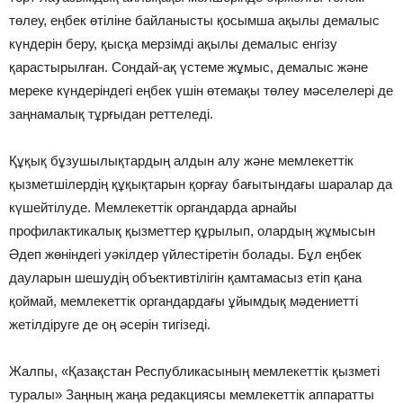
төлеу, еңбек өтіліне байланысты қосымша ақылы демалыс
күндерін беру, қысқа мерзімді ақылы демалыс енгізу
қарастырылған. Сондай-ақ үстеме жұмыс, демалыс және
мереке күндеріндегі еңбек үшін өтемақы төлеу мәселелері де
заңнамалық тұрғыдан реттеледі.
Құқық бұзушылықтардың алдын алу және мемлекеттік
қызметшілердің құқықтарын қорғау бағытындағы шаралар да
күшейтілуде. Мемлекеттік органдарда арнайы
профилактикалық қызметтер құрылып, олардың жұмысын
Әдеп жөніндегі уәкілдер үйлестіретін болады. Бұл еңбек
дауларын шешудің объективтілігін қамтамасыз етіп қана
қоймай, мемлекеттік органдардағы ұйымдық мәдениетті
жетілдіруге де оң әсерін тигізеді.
Жалпы, «Қазақстан Республикасының мемлекеттік қызметі
туралы» Заңның жаңа редакциясы мемлекеттік аппаратты