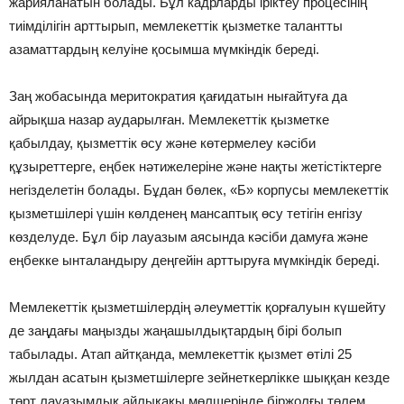
жарияланатын болады. Бұл кадрларды іріктеу процесінің
тиімділігін арттырып, мемлекеттік қызметке талантты
азаматтардың келуіне қосымша мүмкіндік береді.
Заң жобасында меритократия қағидатын нығайтуға да
айрықша назар аударылған. Мемлекеттік қызметке
қабылдау, қызметтік өсу және көтермелеу кәсіби
құзыреттерге, еңбек нәтижелеріне және нақты жетістіктерге
негізделетін болады. Бұдан бөлек, «Б» корпусы мемлекеттік
қызметшілері үшін көлденең мансаптық өсу тетігін енгізу
көзделуде. Бұл бір лауазым аясында кәсіби дамуға және
еңбекке ынталандыру деңгейін арттыруға мүмкіндік береді.
Мемлекеттік қызметшілердің әлеуметтік қорғалуын күшейту
де заңдағы маңызды жаңашылдықтардың бірі болып
табылады. Атап айтқанда, мемлекеттік қызмет өтілі 25
жылдан асатын қызметшілерге зейнеткерлікке шыққан кезде
төрт лауазымдық айлықақы мөлшерінде біржолғы төлем