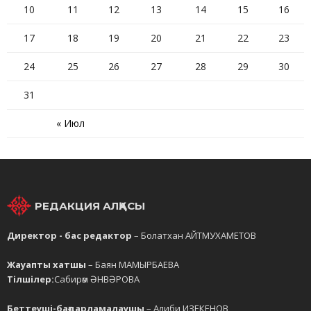
10
11
12
13
14
15
16
17
18
19
20
21
22
23
24
25
26
27
28
29
30
31
« Июл
РЕДАКЦИЯ АЛҚАСЫ
Директор - бас редактор
– Болатхан АЙТМУХАМЕТОВ
Жауапты хатшы
– Баян МАМЫРБАЕВА
Тілшілер:
Сабирәм ӘНВӘРОВА
Беттеуші-бағдарламалаушы
– Алиби ИЗЕКЕНОВ