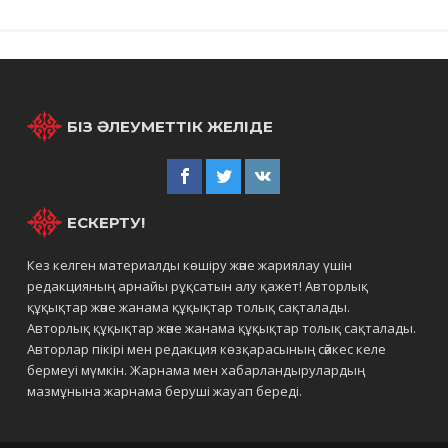
БІЗ ӘЛЕУМЕТТІК ЖЕЛІДЕ
ЕСКЕРТУ!
Кез келген материалды көшіру және жариялау үшін
редакцияның арнайы рұқсатын алу қажет! Авторлық
құқықтар және жанама құқықтар толық сақталады.
Авторлық құқықтар және жанама құқықтар толық сақталады.
Авторлар пікірі мен редакция көзқарасының сәйкес келе
бермеуі мүмкін. Жарнама мен хабарландырулардың
мазмұнына жарнама беруші жауап береді.