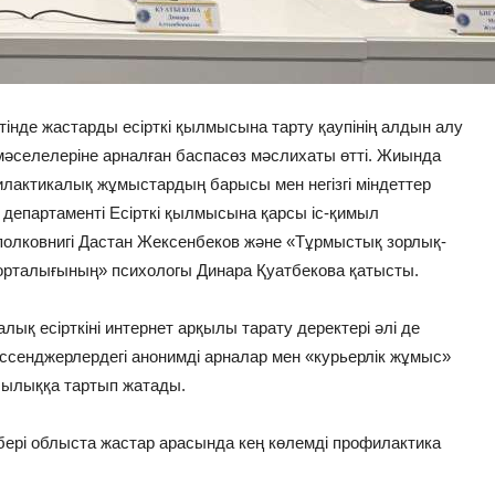
нде жастарды есірткі қылмысына тарту қаупінің алдын алу
әселелеріне арналған баспасөз мәслихаты өтті. Жиында
лактикалық жұмыстардың барысы мен негізгі міндеттер
департаменті Есірткі қылмысына қарсы іс-қимыл
олковнигі Дастан Жексенбеков және «Тұрмыстық зорлық-
орталығының» психологы Динара Қуатбекова қатысты.
ық есірткіні интернет арқылы тарату деректері әлі де
ессенджерлердегі анонимді арналар мен «курьерлік жұмыс»
шылыққа тартып жатады.
бері облыста жастар арасында кең көлемді профилактика