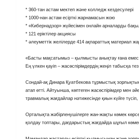
* 360-тан астам мектеп және колледж кездесулері
* 1000-нан астам есірткі жарнамасын жою
* «Кибернадзор» жүйесімен онлайн арналарды бақы
* 121 еріктілер акциясы
* әлеуметтік желілерде 414 ақпараттық материал ж
«Басты мақсатымыз – қылмысты анықтау ғана емес, 
Ең үлкен қауіп – жасөспірімдердің жеңіл табысқа те
Сондай-ақ Динара Қуатбекова тұрмыстық зорлықтың
атап өтті. Айтуынша, көптеген жасөспірімдер мен 
травмалық жағдайлар нәтижесінде қиын күйге түсіп,
Орталықта жәбірленушілерге жан-жақты көмек көрсе
қолдау топтары, дағдарыстық жағдайда шұғыл көмек
Мамандар жастарды есірткі қылмысынан және зорлық