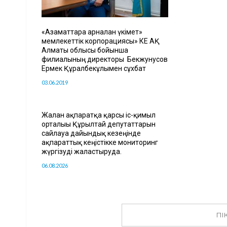
«Азаматтарға арналған үкімет»
мемлекеттік корпорациясы» КЕ АҚ
Алматы облысы бойынша
филиалының директоры Бекжунусов
Ермек Құралбекұлымен сұхбат
03.06.2019
Жалған ақпаратқа қарсы іс-қимыл
орталығы Құрылтай депутаттарын
сайлауға дайындық кезеңінде
ақпараттық кеңістікке мониторинг
жүргізуді жалғастыруда.
06.08.2026
ПІ