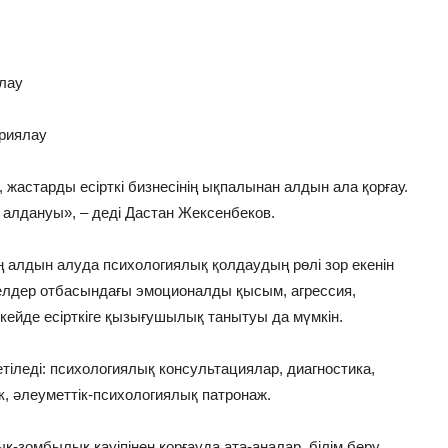
лау
ариялау
жастарды есірткі бизнесінің ықпалынан алдын ала қорғау.
з алдануы», – деді Дастан Жексенбеков.
 алдын алуда психологиялық қолдаудың рөлі зор екенін
әйелдер отбасындағы эмоционалды қысым, агрессия,
 кейде есірткіге қызығушылық танытуы да мүмкін.
тіледі: психологиялық консультациялар, диагностика,
, әлеуметтік-психологиялық патронаж.
-зомбылық қауіпінен қорғауда ата-аналар, білім беру