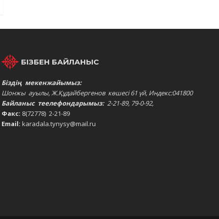
БІЗБЕН БАЙЛАНЫС
Біздің мекенжайымыз:
Шонжы ауылы, Ж.Құдайбергенов көшесі 61 үй, Индекс:041800
Байланыс теелефондарымыз:
2-21-89, 79-0-92,
Факс:
8(72778) 2-21-89
Email:
karadala.tynysy@mail.ru