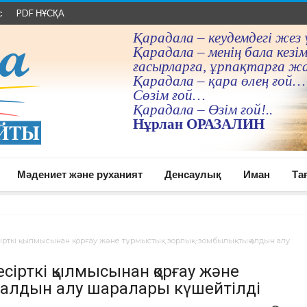
с
PDF НҰСҚА
Қарадала – кеудемдегi жез 
Қарадала – менiң бала кезiм
ғасырларға, ұрпақтарға ж
Қарадала – қара өлең ғой…
Сөзiм ғой…
Қарадала – Өзiм ғой!..
Нұрлан ОРАЗАЛИН
Мәдениет және руханият
Денсаулық
Иман
Та
ірткі қылмысынан қорғау және тұрмыстық зорлық-зомбылықтың алдын алу
ірткі қылмысынан қорғау және
 алдын алу шаралары күшейтілді