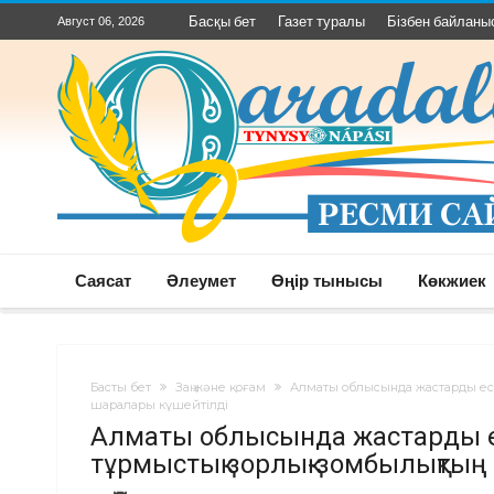
Басқы бет
Газет туралы
Бізбен байланы
Август 06, 2026
Саясат
Әлеумет
Өңір тынысы
Көкжиек
Басты бет
Заң және қоғам
Алматы облысында жастарды ес
шаралары күшейтілді
Алматы облысында жастарды ес
тұрмыстық зорлық-зомбылықтың