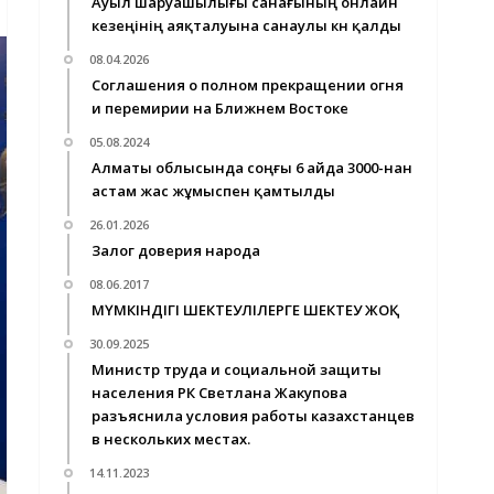
Ауыл шаруашылығы санағының онлайн
кезеңінің аяқталуына санаулы күн қалды
08.04.2026
Cоглашения о полном прекращении огня
и перемирии на Ближнем Востоке
05.08.2024
Алматы облысында соңғы 6 айда 3000-нан
астам жас жұмыспен қамтылды
26.01.2026
Залог доверия народа
08.06.2017
МҮМКІНДІГІ ШЕКТЕУЛІЛЕРГЕ ШЕКТЕУ ЖОҚ
30.09.2025
Министр труда и социальной защиты
населения РК Светлана Жакупова
разъяснила условия работы казахстанцев
в нескольких местах.
14.11.2023