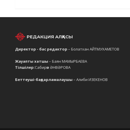
РЕДАКЦИЯ АЛҚАСЫ
Директор - бас редактор
– Болатхан АЙТМУХАМЕТОВ
Жауапты хатшы
– Баян МАМЫРБАЕВА
Тілшілер:
Сабирәм ӘНВӘРОВА
Беттеуші-бағдарламалаушы
– Алиби ИЗЕКЕНОВ