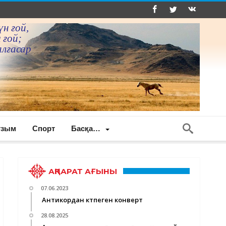
үн ғой,
 ғой;
алғасар
ғзым
Спорт
Басқа…
АҚПАРАТ АҒЫНЫ
07.06.2023
Антикордан күтпеген конверт
28.08.2025