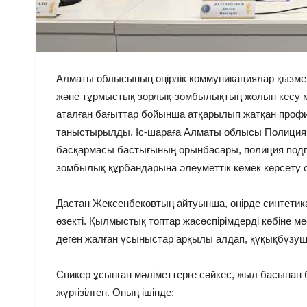
Алматы облысының өңірлік коммуникациялар қызметі
және тұрмыстық зорлық-зомбылықтың жолын кесу м
аталған бағыттар бойынша атқарылып жатқан профи
таныстырылды. Іс-шараға Алматы облысы Полиция 
басқармасы бастығының орынбасары, полиция подп
зомбылық құрбандарына әлеуметтік көмек көрсету 
Дастан Жексенбековтың айтуынша, өңірде синтетикал
өзекті. Қылмыстық топтар жасөспірімдерді көбіне м
деген жалған ұсыныстар арқылы алдап, құқықбұзу
Спикер ұсынған мәліметтерге сәйкес, жыл басынан 
жүргізілген. Оның ішінде: