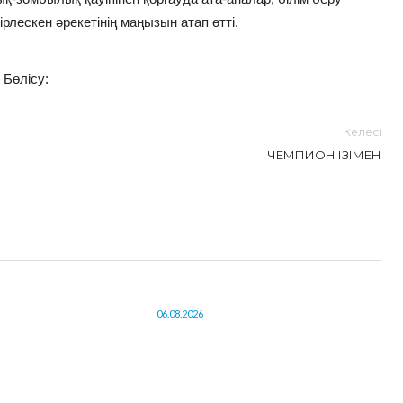
рлескен әрекетінің маңызын атап өтті.
Бөлісу:
Келесі
ЧЕМПИОН ІЗІМЕН
06.08.2026