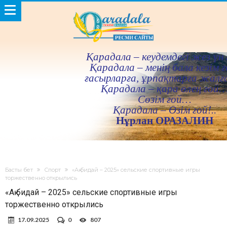
Қарадала – кеудемдегi жез үн 
Қарадала – менiң бала кезiм ғ
ғасырларға, ұрпақтарға жалғ
Қарадала – қара өлең ғой
Сөзiм ғой…
Қарадала – Өзiм ғой!..
Нұрлан ОРАЗАЛИН
Басты бет
Спорт
«Ақ бидай – 2025» сельские спортивные игры
торжественно открылись
«Ақ бидай – 2025» сельские спортивные игры
торжественно открылись
17.09.2025
0
807