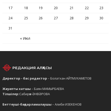
17
18
19
20
21
22
23
24
25
26
27
28
29
30
31
« Июл
РЕДАКЦИЯ АЛҚАСЫ
Директор - бас редактор
– Болатхан АЙТМУХАМЕТОВ
Жауапты хатшы
– Баян МАМЫРБАЕВА
Тілшілер:
Сабирәм ӘНВӘРОВА
Беттеуші-бағдарламалаушы
– Алиби ИЗЕКЕНОВ