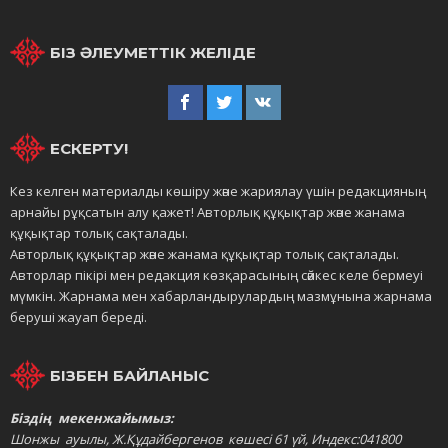
БІЗ ӘЛЕУМЕТТІК ЖЕЛІДЕ
ЕСКЕРТУ!
Кез келген материалды көшіру және жариялау үшін редакцияның
арнайы рұқсатын алу қажет! Авторлық құқықтар және жанама
құқықтар толық сақталады.
Авторлық құқықтар және жанама құқықтар толық сақталады.
Авторлар пікірі мен редакция көзқарасының сәйкес келе бермеуі
мүмкін. Жарнама мен хабарландырулардың мазмұнына жарнама
беруші жауап береді.
БІЗБЕН БАЙЛАНЫС
Біздің мекенжайымыз:
Шонжы ауылы, Ж.Құдайбергенов көшесі 61 үй, Индекс:041800