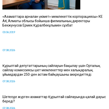
«Азаматтарға арналған үкімет» мемлекеттік корпорациясы» КЕ
АҚ Алматы облысы бойынша филиалының директоры
Бекжунусов Ермек Құралбекұлымен сұхбат
03.06.2019
07.08.2026
Құрылтай депутаттарының сайлауын бақылау үшін Орталық
сайлау комиссиясы шет мемлекеттер мен халықаралық
ұйымдардан 250-ден астам байқаушыны аккредиттеді.
07.08.2026
Шетелде жүрген азаматтар Құрылтай сайлауында қалай дауыс
береді?
07.08.2026