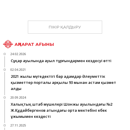
ПІКІР ҚАЛДЫРУ
АҚПАРАТ АҒЫНЫ
24.02.2026
Сұңқар ауылында ауыл тұрғындармен кездесуі өтті
02.04.2021
2021 жылы мүгедектігі бар адамдар Әлеуметтік
қызметтер порталы арқылы 93 мыңнан астам қызмет
алды
20.09.2024
Халықтық штаб мүшелері Шонжы ауылындағы №2
Ж.Құдайбергенов атындағы орта мектебінің еңбек
ұжымымен кездесті
27.11.2025