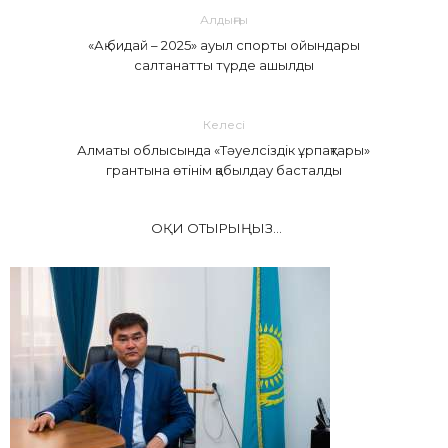
Алдыңғы
«Ақ бидай – 2025» ауыл спорты ойындары
салтанатты түрде ашылды
Келесі
Алматы облысында «Тәуелсіздік ұрпақтары»
грантына өтінім қабылдау басталды
ОҚИ ОТЫРЫҢЫЗ...