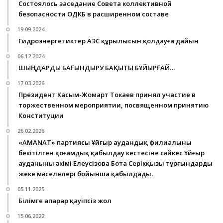
Состоялось заседание Совета коллективной
безопасности ОДКБ в расширенном составе
19.09.2024
Гидроэнергетиктер АЭС құрылысын қолдауға дайын
06.12.2024
ШЫҢДАРДЫ БАҒЫНДЫРУ БАҚЫТЫ БҰЙЫРҒАЙ…
17.03.2026
Президент Касым-Жомарт Токаев принял участие в
торжественном мероприятии, посвященном принятию
Конституции
26.02.2026
«AMANAT» партиясы Ұйғыр аудандық филиалының
бекітілген қоғамдық қабылдау кестесіне сәйкес Ұйғыр
ауданының әкімі Елеусізова Бота Серікқызы тұрғындарды
жеке мәселелері бойынша қабылдады.
05.11.2025
Білімге апарар қауіпсіз жол
15.06.2022