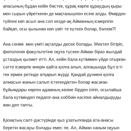
апасының бұдан кейін бөстек, құрақ көрпе құраудың қыры
мен сырын үйреткенін де мақтанышпен есіне алды. Өмірден
түйгені көп асыл ана сол кезде-ақ Айманның ісмерлігін
байқап, осы қызынан көп үміт те күткен болар, бәлкім?!
Ана сенімі мен үміті ақталды десек болады. Мектеп бітіріп,
филология факультетіне оқуға түскен Айман біраз жылдай
ұстаздық қызмет етті. Ал, кейін бала күтімімен үйде отырған
сәтте ісмерлік өнерін қайта қолға алып, алғашында бұл істі
тек ермек ретінде атқарып жүрді. Қандай дүниені қолға
алмасын жанын салып істегендіктен болар жасаған
бұйымдары көрген адамның көзіне бірден ілігіп, осылайша
бала күтіміндегі педагог-ана хоббиін кәсіпке айналдыруды
жөн деп тапты.
Қазақтың салт-дәстүрінде қыз ұзатылғанда ата-анасы
беретін жасауы болады емес пе. Ал, Айман ханым оқуын