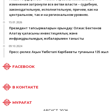
изменения затронули все ветви власти – судебную,
законодательную, исполнительную, причем, как на
центральном, так и на региональном уровнях.
15.01.2026
Президент тапсырмаларын орындау: Олжас Бектенов
Алатау қаласының инвестициялық және
инфрақұрылымдық жобаларымен танысты
09.10.2024
Пресс-релиз: Ақын Үмбетәлі Кәрібаевтың туғанына 135 жыл
FACEBOOK
В КОНТАКТЕ
МҰРАҒАТ
АВГУСТ 2026