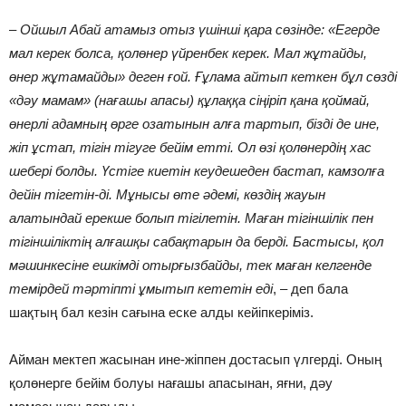
–
Ойшыл Абай атамыз отыз үшінші қара сөзінде: «Егерде
мал керек болса, қолөнер үйренбек керек. Мал жұтайды,
өнер жұтамайды» деген ғой. Ғұлама айтып кеткен бұл сөзді
«дәу мамам» (нағашы апасы) құлаққа сіңіріп қана қоймай,
өнерлі адамның өрге озатынын алға тартып, бізді де ине,
жіп ұстап, тігін тігуге бейім етті. Ол өзі қолөнердің хас
шебері болды. Үстіге киетін кеудешеден бастап, камзолға
дейін тігетін-ді. Мұнысы өте әдемі, көздің жауын
алатындай ерекше болып тігілетін. Маған тігіншілік пен
тігіншіліктің алғашқы сабақтарын да берді. Бастысы, қол
мәшинкесіне ешкімді отырғызбайды, тек маған келгенде
темірдей тәртіпті ұмытып кететін еді
, – деп бала
шақтың бал кезін сағына еске алды кейіпкеріміз.
Айман мектеп жасынан ине-жіппен достасып үлгерді. Оның
қолөнерге бейім болуы нағашы апасынан, яғни, дәу