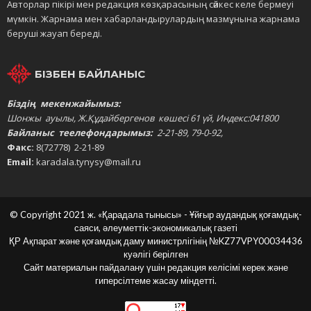
Авторлар пікірі мен редакция көзқарасының сәйкес келе бермеуі
мүмкін. Жарнама мен хабарландырулардың мазмұнына жарнама
беруші жауап береді.
БІЗБЕН БАЙЛАНЫС
Біздің мекенжайымыз:
Шонжы ауылы, Ж.Құдайбергенов көшесі 61 үй, Индекс:041800
Байланыс теелефондарымыз:
2-21-89, 79-0-92,
Факс:
8(72778) 2-21-89
Email:
karadala.tynysy@mail.ru
© Copyright 2021 ж. «Қарадала тынысы» - Ұйғыр аудандық қоғамдық-
саяси, әлеуметтік-экономикалық газеті
ҚР Ақпарат және қоғамдық даму министрлігінің
№KZ77VPY00034436
куәлігі берілген
Сайт материалын пайдалану үшін редакция келісімі керек және
гиперсілтеме жасау міндетті.