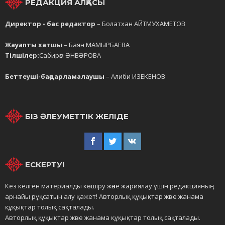
РЕДАКЦИЯ АЛҚАСЫ
Директор - бас редактор
– Болатхан АЙТМУХАМЕТОВ
Жауапты хатшы
– Баян МАМЫРБАЕВА
Тілшілер:
Сабирәм ӘНВӘРОВА
Беттеуші-бағдарламалаушы
– Алиби ИЗЕКЕНОВ
БІЗ ӘЛЕУМЕТТІК ЖЕЛІДЕ
ЕСКЕРТУ!
Кез келген материалды көшіру және жариялау үшін редакцияның
арнайы рұқсатын алу қажет! Авторлық құқықтар және жанама
құқықтар толық сақталады.
Авторлық құқықтар және жанама құқықтар толық сақталады.