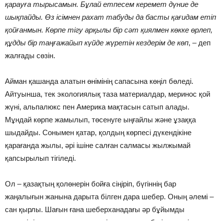
қарауға тырысамын. Бұлай етпесем керемет дүние де
шықпайды. Өз ісімнен рахат табуды да басты қағидам етіп
қойғанмын. Көрпе тігу арқылы бір сәт қиялмен көкке өрлеп,
құдды бір таңғажайып күйде жүретін кездерім де көп
, – деп
жалғады сөзін.
Айман қашанда алатын өнімінің сапасына көңіл бөледі.
Айтуынша, тек экологиялық таза материалдар, меринос қой
жүні, альпалюкс пен Америка мақтасын сатып алады.
Мұндай көрпе жамылып, төсенуге ыңғайлы және ұзаққа
шыдайды. Сонымен қатар, қолдың көрпесі дүкендікіне
қарағанда жылы, әрі ішіне салған салмасы жылжымай
қапсырылып тігіледі.
Ол – қазақтың қолөнерін бойға сіңіріп, бүгіннің бар
жаңалығын жанына дарыта білген дара шебер. Оның әлемі –
сан қырлы. Шағын ғана шеберханадағы әр бұйымды