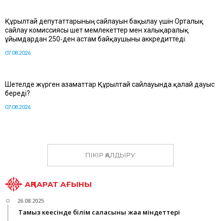
Құрылтай депутаттарының сайлауын бақылау үшін Орталық
сайлау комиссиясы шет мемлекеттер мен халықаралық
ұйымдардан 250-ден астам байқаушыны аккредиттеді.
07.08.2026
Шетелде жүрген азаматтар Құрылтай сайлауында қалай дауыс
береді?
07.08.2026
ПІКІР ҚАЛДЫРУ
АҚПАРАТ АҒЫНЫ
26.08.2025
Тамыз кеңесінде білім саласының жаңа міндеттері