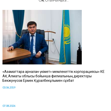
ОҚИ ОТЫРЫҢЫЗ...
«Азаматтарға арналған үкімет» мемлекеттік корпорациясы» КЕ
АҚ Алматы облысы бойынша филиалының директоры
Бекжунусов Ермек Құралбекұлымен сұхбат
03.06.2019
07.08.2026