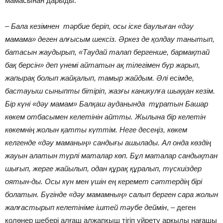
мамасынан дарыды.
–
Бала кезімнен тәрбие беріп, осы іске баулыған «дәу
мамама» деген алғысым шексіз. Әркез де қолдау танытып,
батасын жаудырып, «Таудай талап бергенше, бармақтай
бақ берсін» деп үнемі айтатын ақ тілегімен бүр жарып,
жапырақ болып жайқалып, тамыр жайдым. Әлі есімде,
бастауыш сыныпты бітіріп, жазғы каникулға шыққан кезім.
Бір күні «дәу мамам» Балқаш ауданында тұратын Башар
көкем отбасымен келетінін айтты. Жылына бір келетін
көкемнің жолын қатты күттім. Неге десеңіз, көкем
келгенде «дәу маманың» сандығы ашылады. Ал онда көздің
жауын алатын түрлі маталар көп. Бұл маталар сандықтан
шығып, жерге жайылып, одан құрақ құралып, түскиіздер
оятын-ды. Осы күн мен үшін ең керемет сәттердің бірі
болатын. Бүгінде «дәу мамамның» салып берген сара жолын
жалғастырып келетініме іштей тәубе деймін
, – деген
қолөнер шебері алғаш алжапқыш тігіп үйрету арқылы нағашы