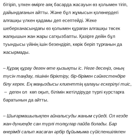
бітіріп, үлкен өмірге аяқ басарда жасауын өз қолымен тігіп,
дайындағанын айтты. Және бұл жұмысын қолөнердегі
алғашқы үлкен қадамы деп есептейді. Жеке
шеберханасындағы өз қолымен құраған алғашқы төсек
жапқышын жан жары сатқызбапты. Қазірге дейін бұл
туындысы үйінің ішін безендіріп, көрік беріп тұрғанын да
жасырмады.
–
Құрақ құрау деген өте қызықты іс. Неге десеңіз, оның
түсін таңдау, пішінін біріктіру, бір-бірімен сәйкестендіре
білу керек. Ең маңыздысы клиенттің қалауы ескерілуі тиіс
,
– деген ол көп оқып, білімін жетілдіруде түрлі курстарға
баратынын да айтты.
–
Шығармашылықпен айналысуды жаным сүйеді. Ол кезде
жан-дүниеңде сан түрлі толқулар пайда болады. Бар
өнерімді салып жасаған әрбір бұйымыма сүйіспеншілікпен