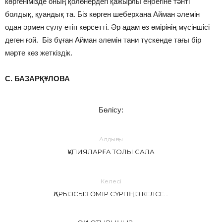
көргенімізде оның қолөнердегі қажырлы еңбегіне тәнті
болдық, қуандық та. Біз көрген шеберхана Айман әлемін
одан әрмен сұлу етіп көрсетті. Әр адам өз өмірінің мүсіншісі
деген ғой. Біз бұған Айман әлемін тани түскенде тағы бір
мәрте көз жеткіздік.
С. БАЗАРҚҰЛОВА
Бөлісу:
Алдыңғы
ҚҰПИЯЛАРҒА ТОЛЫ САЛА
Келесі
ҚАРЫЗСЫЗ ӨМІР СҮРГІҢІЗ КЕЛСЕ…