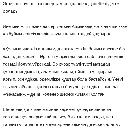
Яғни, он саусағынан өнер тамған қолөнердің шебері десек
болады.
Ине мен жіпті жанына серік еткен Айманның қолынан шыққан
әр бұйым еріксіз көздің жауын алып, таңдай қақтырады.
«Қолыма ине-жіп алғанымда санам сергіп, бойым ерекше бір
жеңілдеп қалады. Әрі іс тігу арқылы әйел сабырлы, үнемшіл,
төзімді болуға үйренеді. Әр құрақ түрлі-түсті матадан
құралатындықтан, адамның қиялы, ойының ұшқырлығы
артып, әсемдікке, әдемілікке құштар бола бастайсың. Үнемі
осымен айналысқандықтан әр бояудың өзіндік сырын да
ұғынасың», – дейді қолөнер шебері Айман Жолтай.
Шебердің қолымен жасаған керемет құрақ көрпелерін
көргенде қолөнермен айналысу биік талғампаздық пен
талантты талап ететін дегдар өнер екенін де еске салады.