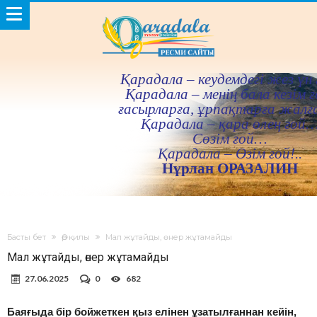
Қарадала – кеудемдегi жез үн 
Қарадала – менiң бала кезiм ғ
ғасырларға, ұрпақтарға жалғ
Қарадала – қара өлең ғой
Сөзiм ғой…
Қарадала – Өзiм ғой!..
Нұрлан ОРАЗАЛИН
Басты бет
Әр қилы
Мал жұтайды, өнер жұтамайды
Мал жұтайды, өнер жұтамайды
27.06.2025
0
682
Баяғыда бір бойжеткен қыз елінен ұзатылғаннан кейін,