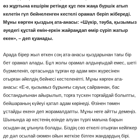
өз жұртына кешірім ретінде құс пен жаңа бүршік атып
келетін гүл бейнеленген кестелі орамал беріп жібереді.
Мұны көрген қыздың ата-анасы: «Шүкір, тәуба, қызымыз
әуедегі құстай емін-еркін жайраңдап өмір сүріп жатыр
екен», – деп қуанады.
Арада бірер жыл өткен соң ата-анасы қыздарынан тағы бір
бет орамал алады. Бұл жолы орамал алдыңғыдай емес, шеті
бүрмеленіп, ортасында тұрған ер адам мен жүресінен
отырған әйелдің бейнесі кестеленіпті. Мұны көрген ата-
анасы: «Е-е, қызымыз бұрынғы сауық сайраннан, бас
бостандығынан айырылып, торға түскен торғайдай болыпты,
бейшараның күйеуі қатал адам көрінеді. Өзінен төмен
ұстайды екен» деп жорамалдапты. Мұны неге айтты демеңіз.
Шынында әр кестенің өзінде алуан түрлі мағына барын
осыдан-ақ ұғынуға болады. Біздің сөз еткелі отырған кейіпкер
де дәл осылай оюмен ойын жеткізе білген жандардың бірі.