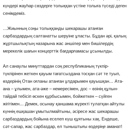
күндері жауһар сөздерге толыққан үстіне толыға түседі деген
сенімдеміз.
…Жиынның соңы толыққанды шекарашы атанған
сарбаздардың салтанатты шеруіне ұласты. Бұдан әрі, қалың
жұртшылықтың назарына жас әншілер мен бишілердің
мерекелік шағын концерттік бағдарламасы ұсынылды.
Ал санаулы минуттардан соң республиканың түкпір-
түкпірінен жеткен қауым тағатсыздана тосқан сәт те туып,
өздерінің Отан оғланы атанған ұлдарымен қауышқан… Ата-
ана – ұлымен, ата-әже – немересімен, дос – өзінің құлын-
тайдай тебісіп өскен құрбысымен, бойжеткен – сүйген
жігітімен… Демек, осынау қаншама жүректі тулатқан айтулы
күннің ешқашан ұмытылмайтыны, әсіресе жас шекарашы
сарбаздардың бойына еселеп күш құятыны хақ. Ендеше,
сәт-сапар, жас сарбаздар, ел тыныштығы өздеріңе аманат!