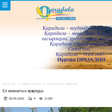
Қарадала – кеудемдегi жез үн 
Қарадала – менiң бала кезiм ғ
ғасырларға, ұрпақтарға жалғ
Қарадала – қара өлең ғой
Сөзiм ғой…
Қарадала – Өзiм ғой!..
Нұрлан ОРАЗАЛИН
Басты бет
Ақпарат ағыны
Ел аманатын арқалады
Ел аманатын арқалады
03.05.2022
0
2,100