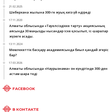
21.02.2025
Шеберхана жылына 300-ге жуық киіз үй өндіреді
17.11.2020
Алматы облысында «Тәуелсіздікке тарту» акциясының
аясында 30 маңызды нысандар іске қосылып, іс-шаралар
жүзеге асады.
13.11.2024
Мемлекеттік басқару академиясында биыл қандай өзгеріс
бар?
17.03.2026
Алматы облысында «Наурызнама» он күндігінде 300-ден
астам шара өтеді
FACEBOOK
В КОНТАКТЕ