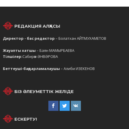
РЕДАКЦИЯ АЛҚАСЫ
Директор - бас редактор
– Болатхан АЙТМУХАМЕТОВ
Жауапты хатшы
– Баян МАМЫРБАЕВА
Тілшілер:
Сабирәм ӘНВӘРОВА
Беттеуші-бағдарламалаушы
– Алиби ИЗЕКЕНОВ
БІЗ ӘЛЕУМЕТТІК ЖЕЛІДЕ
ЕСКЕРТУ!