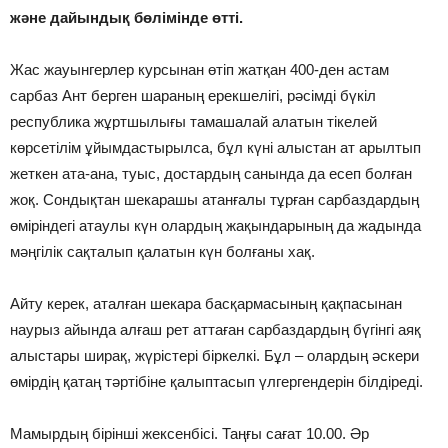
және дайындық бөлімінде өтті.
Жас жауынгерлер курсынан өтіп жатқан 400-ден астам
сарбаз Ант берген шараның ерекшелігі, рәсімді бүкіл
республика жұртшылығы тамашалай алатын тікелей
көрсетілім ұйымдастырылса, бұл күні алыстан ат арылтып
жеткен ата-ана, туыс, достардың санында да есеп болған
жоқ. Сондықтан шекарашы атанғалы тұрған сарбаздардың
өміріндегі атаулы күн олардың жақындарының да жадында
мәңгілік сақталып қалатын күн болғаны хақ.
Айту керек, аталған шекара басқармасының қақпасынан
наурыз айында алғаш рет аттаған сарбаздардың бүгінгі аяқ
алыстары ширақ, жүрістері біркелкі. Бұл – олардың әскери
өмірдің қатаң тәртібіне қалыптасып үлгергендерін білдіреді.
Мамырдың бірінші жексенбісі. Таңғы сағат 10.00. Әр