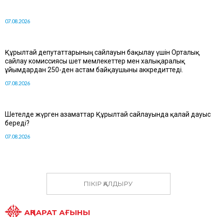
07.08.2026
Құрылтай депутаттарының сайлауын бақылау үшін Орталық
сайлау комиссиясы шет мемлекеттер мен халықаралық
ұйымдардан 250-ден астам байқаушыны аккредиттеді.
07.08.2026
Шетелде жүрген азаматтар Құрылтай сайлауында қалай дауыс
береді?
07.08.2026
ПІКІР ҚАЛДЫРУ
АҚПАРАТ АҒЫНЫ