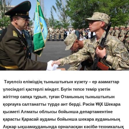
Тәуелсіз еліміздің тыныштығын күзету – ер азаматтар
үлесіндегі қастерлі міндет. Бүгін тепсе темір үзетін
жігіттер сапқа тұрып, туған Отанының тыныштығын
қорғауға салтанатты түрде ант берді. Рәсім ҰҚК Шекара
қызметі Алматы облысы бойынша департаментіне
қарасты Қарасай ауданы бойынша шекара ауданының
Ақжар ықшамауданында орналасқан кәсіби-техникалық