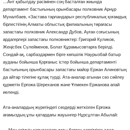
…Ант қабылдау рәсімінен соң басталған жиында
департамент бастығының орынбасары полковник Арнұр
Муналбаев, «Застава тарландары» республикалық қоғамдық
бірлестігінің Алматы облыстық филиалының төрағасы
запастағы полковник Александр Дубов, Ауған соғысының
ардагерлері запастағы полковниктер: Григорий Куликов,
Жеңісбек Сүлейменов, Болат Құрамысовтарға берілді.
Сондай-ақ, сарбаздармен бірге көпшілік Наурызбай батыр
ауданы бойынша Қорғаныс істер бойынша департаменті
бастығының орынбасары запастағы майор Ержан Алиновтың
да айтар тілегіне құлақ түрді. Ата-аналар атынан сөз сөйлеу
құрметін Ерғожа Шереханов және Ұлмекен Ержанова апай
иеленді.
Ата-аналардың жүрегіндегі сөздерді жеткізген Ерғожа
ағамыздың ұлы қатардағы жауынгер Нұрсұлтан Абылай:
— Мен өзімнің қаруластарымды берген сертімізге адал