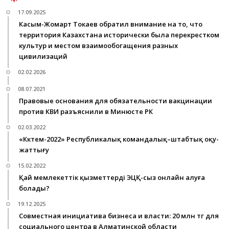
17.09.2025
Касым-Жомарт Токаев обратил внимание на то, что
территория Казахстана исторически была перекрестком
культур и местом взаимообогащения разных
цивилизаций
02.02.2026
08.07.2021
Правовые основания для обязательности вакцинации
против КВИ разъяснили в Минюсте РК
02.03.2022
«Көктем-2022» Республикалық командалық–штабтық оқу-
жаттығу
15.02.2022
Қай мемлекеттік қызметтерді ЭЦҚ-сыз онлайн алуға
болады?
19.12.2025
Совместная инициатива бизнеса и власти: 20 млн тг для
социального центра в Алматинской области