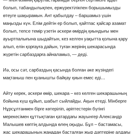
болып, табандылықпен, ержүректілікпен борышымызды
өтеуге шақырамын. Ант қабылдау – баршамыз үшін
маңызды күн. Елім дейтін ер болып, қайтпас қайсар азамат
болып, тепсе темір үзетін әскери өмірдің қиындығы мен
ауыртпалығына шыдайтын, кез келген уақытта қолына қару
алып, елін қорғауға дайын, туған жерінің шекарасында
жүретін сарбаздарға айналамыз, — деді.
Иә, осы сәт, сарбаздың қасында болған әке жүзіндегі
мақтаныш пен қуанышты байқау қиын емес еді…
Айту керек, әскери өмір, шекара – кез келген шекарашының
бойына күш құйып, шабыт сыйлайды. Ақын етеді. Мінберге
Нұрсұлтанмен бірге көтеріліп, әріптестерін бүгінгі
мерекесімен құттықтаған қатардағы жауынгер Александр
Малышев көптің алдында өлең оқыды. Бұл – бастамасы,
жас шекарашының жаңадан басталған жыр дәптеріне алдағы