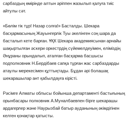
сарбаздың өмірінде алтын әріппен жазылып қалуға тиіс
айтулы сәт.
«Бөлім тік тұр! Назар солға!» Басталды. Шекара
басқармасының Жауынгерлік Туы әкелінген соң шара да
басталып кете барған. ҰҚК Шекара академиясынан арнайы
шақыртылған әскери оркестрдің сүйемелдеуімен, еліміздің
Әнұраны орындалып, аталған басқарма басшысы
подполковник Н.Бердібаев сапқа тұрған жас сарбаздарды
атаулы мерекесімен құттықтады. Бұдан әрі болашақ
шекарашылар ант қабылдауға кірісті.
Рәсімге Алматы облысы бойынша департаменті бастығының
орынбасары полковник А.Муналбаевпен бірге шекарашы
ардагерлер және Наурызбай батыр ауданының әкімдігінен
келген қонақтар қатысты.