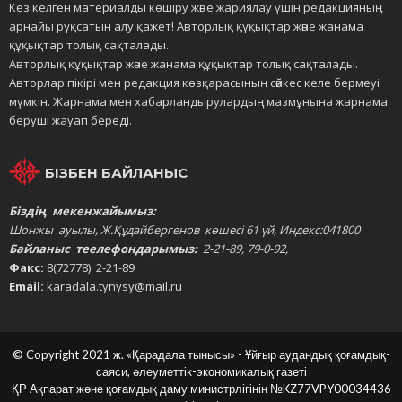
Кез келген материалды көшіру және жариялау үшін редакцияның
арнайы рұқсатын алу қажет! Авторлық құқықтар және жанама
құқықтар толық сақталады.
Авторлық құқықтар және жанама құқықтар толық сақталады.
Авторлар пікірі мен редакция көзқарасының сәйкес келе бермеуі
мүмкін. Жарнама мен хабарландырулардың мазмұнына жарнама
беруші жауап береді.
БІЗБЕН БАЙЛАНЫС
Біздің мекенжайымыз:
Шонжы ауылы, Ж.Құдайбергенов көшесі 61 үй, Индекс:041800
Байланыс теелефондарымыз:
2-21-89, 79-0-92,
Факс:
8(72778) 2-21-89
Email:
karadala.tynysy@mail.ru
© Copyright 2021 ж. «Қарадала тынысы» - Ұйғыр аудандық қоғамдық-
саяси, әлеуметтік-экономикалық газеті
ҚР Ақпарат және қоғамдық даму министрлігінің
№KZ77VPY00034436