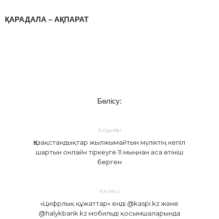
ҚАРАДАЛА – АҚПАРАТ
Бөлісу:
Алдыңғы
Қазақстандықтар жылжымайтын мүліктің кепіл
шартын онлайн тіркеуге 11 мыңнан аса өтініш
берген
Келесі
«Цифрлық құжаттар» енді @kaspi.kz және
@halykbank.kz мобильді қосымшаларында