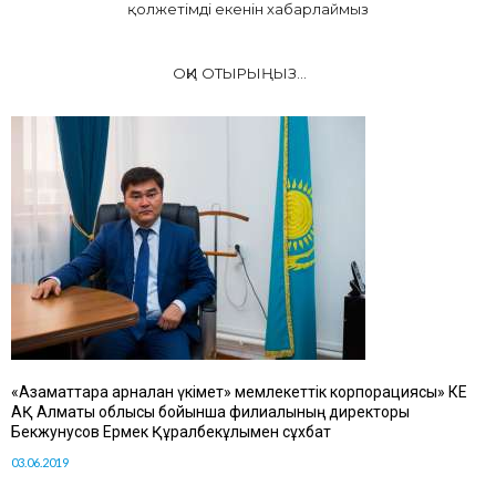
қолжетімді екенін хабарлаймыз
ОҚИ ОТЫРЫҢЫЗ...
«Азаматтарға арналған үкімет» мемлекеттік корпорациясы» КЕ
АҚ Алматы облысы бойынша филиалының директоры
Бекжунусов Ермек Құралбекұлымен сұхбат
03.06.2019