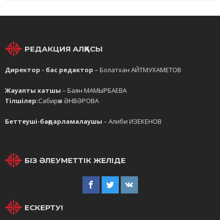
РЕДАКЦИЯ АЛҚАСЫ
Директор - бас редактор
– Болатхан АЙТМУХАМЕТОВ
Жауапты хатшы
– Баян МАМЫРБАЕВА
Тілшілер:
Сабирәм ӘНВӘРОВА
Беттеуші-бағдарламалаушы
– Алиби ИЗЕКЕНОВ
БІЗ ӘЛЕУМЕТТІК ЖЕЛІДЕ
ЕСКЕРТУ!