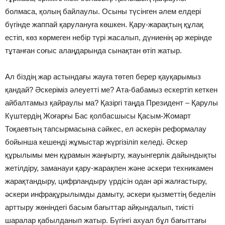
болмаса, қолың байлаулы. Осыны түсінген әлем елдері
бүгінде жаппай қарулануға көшкен. Қару-жарақтың құлақ
естіп, көз көрмеген небір түрі жасалып, дүниенің әр жерінде
тұтанған соғыс алаңдарында сынақтан өтіп жатыр.
Ал біздің жар астындағы жауға төтеп берер қауқарымыз
қандай? Әскеріміз әлеуетті ме? Ата-бабамыз ескертіп кеткен
айбалтамыз қайраулы ма? Қазіргі таңда Президент – Қарулы
Күштердің Жоғарғы Бас қолбасшысы Қасым-Жомарт
Тоқаевтың тапсырмасына сәйкес, ел әскерін реформалау
бойынша кешенді жұмыстар жүргізіліп келеді. Әскер
құрылымы мен құрамын жаңғырту, жауынгерлік дайындықты
жетілдіру, заманауи қару-жарақпен және әскери техника­мен
жарақтандыру, цифрландыру үрді­с­ін одан әрі жалғастыру,
әскери инфра­құрылымды дамыту, әскери қызметтің беделін
арттыру жөніндегі басым бағыттар айқындалып, тиісті
шаралар қабылданып жатыр. Бүгінгі ахуал бұл бағыттағы