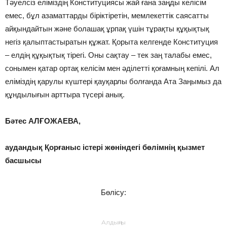
Тәуелсіз еліміздің Конституциясы жай ғана заңды келісім
емес, бұл азаматтарды біріктіретін, мемлекеттік саясатты
айқындайтын және болашақ ұрпақ үшін тұрақты құқықтық
негіз қалыптастыратын құжат. Қорыта келгенде Конституция
– елдің құқықтық тірегі. Оны сақтау – тек заң талабы емес,
сонымен қатар ортақ келісім мен әділетті қоғамның кепілі. Ал
еліміздің қарулы күштері қауқарлы болғанда Ата Заңымыз да
құндылығын арттыра түсері анық.
Бәтес АЛҒОЖАЕВА,
аудандық Қорғаныс істері жөніндегі бөлімнің қызмет
басшысы
Бөлісу:
Алдыңғы