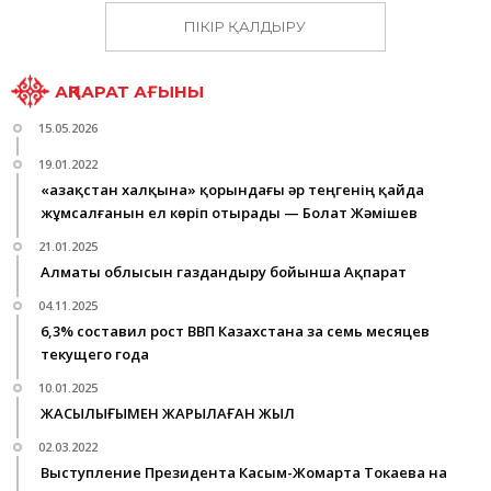
ПІКІР ҚАЛДЫРУ
АҚПАРАТ АҒЫНЫ
15.05.2026
19.01.2022
«Қазақстан халқына» қорындағы әр теңгенің қайда
жұмсалғанын ел көріп отырады — Болат Жәмішев
21.01.2025
Алматы облысын газдандыру бойынша Ақпарат
04.11.2025
6,3% составил рост ВВП Казахстана за семь месяцев
текущего года
10.01.2025
ЖАҚСЫЛЫҒЫМЕН ЖАРЫЛҚАҒАН ЖЫЛ
02.03.2022
Выступление Президента Касым-Жомарта Токаева на