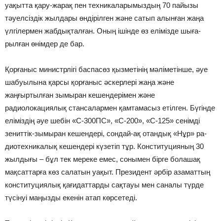
уақытта қару-жарақ пен техни­ка­ларымыздың 70 пайызы
тәуелсіздік жылдары өндірілген және сатып алынған жаңа
үлгілермен жаб­дық­тал­ған. Оның ішінде өз елімізде шыға­
рылған өнімдер де бар.
Қорғаныс министрлігі баспасөз қызметінің мәліметінше, әуе
шабуылына қарсы қорғаныс әскерлері жаңа және
жаңғыртылған зымыран кешендерімен және
радиолокациялық стансалармен қамтамасыз етілген. Бүгінде
еліміз­дің әуе шебін «С-300ПС», «С-200», «С-125» сенімді
зениттік-зымыран кешен­дері, сондай-ақ отандық «Нұр» ра­
диотехникалық кешендері күзетіп тұр. Конституцияның 30
жылдығы – бұл тек мереке емес, сонымен бірге болашақ
мақсаттарға көз салатын уақыт. Президент әрбір азаматтың
конституциялық қағидаттарды сақтауы мен саналы түрде
түсінуі маңызды екенін атап көрсетеді.