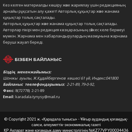
Кез келген материалды көшіру және жариялау үшін редакцияның
арнайы рұқсатын алу қажет! Авторлық құқықтар және жанама
құқықтар толық сақталады.
Авторлық құқықтар және жанама құқықтар толық сақталады.
Авторлар пікірі мен редакция көзқарасының сәйкес келе бермеуі
мүмкін. Жарнама мен хабарландырулардың мазмұнына жарнама
беруші жауап береді.
БІЗБЕН БАЙЛАНЫС
Біздің мекенжайымыз:
Шонжы ауылы, Ж.Құдайбергенов көшесі 61 үй, Индекс:041800
Байланыс теелефондарымыз:
2-21-89, 79-0-92,
Факс:
8(72778) 2-21-89
Email:
karadala.tynysy@mail.ru
© Copyright 2021 ж. «Қарадала тынысы» - Ұйғыр аудандық қоғамдық-
саяси, әлеуметтік-экономикалық газеті
ҚР Ақпарат және қоғамдық даму министрлігінің
№KZ77VPY00034436