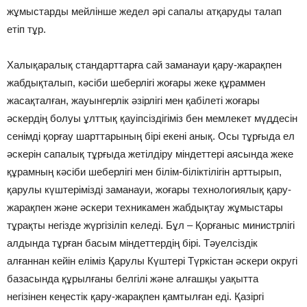
жұмыстарды мейлінше жедел әрі сапалы атқаруды талап
етіп тұр.
Халықаралық стандарттарға сай заманауи қару-жарақпен
жабдықталып, кәсіби шеберлігі жоғары жеке құраммен
жасақталған, жауынгерлік әзірлігі мен қабілеті жоғары
әскердің болуы ұлттық қауіпсіздігіміз бен мемлекет мүддесін
сенімді қорғау шарттарының бірі екені анық. Осы тұрғыда ел
әскерін сапалық тұрғыда жетілдіру міндеттері аясында жеке
құрамның кәсіби ше­бер­лігі мен білім-біліктілігін арттырып,
қарулы күштерімізді заманауи, жоғары технологиялық қару-
жарақпен және әскери техника­мен жабдықтау жұмыстары
тұрақты негіз­де жүргізіліп келеді. Бұл – Қор­ғаныс министрлігі
алдында тұрған басым міндеттердің бірі. Тәуелсіздік
алғаннан кейін еліміз Қарулы Күш­тері Түркістан әскери округі
база­сында құрылғаны белгілі және алғаш­қы уақытта
негізінен кеңестік қару-жарақпен қамтылған еді. Қазіргі