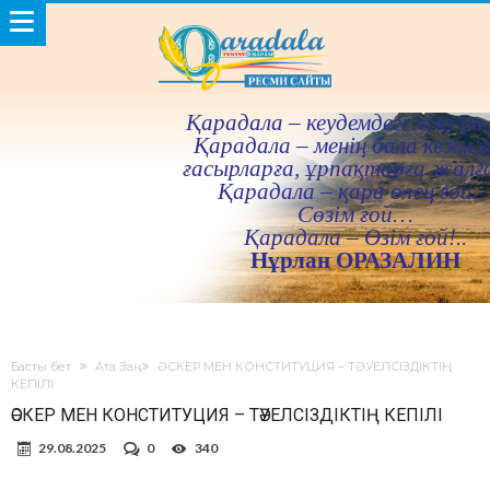
Қарадала – кеудемдегi жез үн 
Қарадала – менiң бала кезiм ғ
ғасырларға, ұрпақтарға жалғ
Қарадала – қара өлең ғой
Сөзiм ғой…
Қарадала – Өзiм ғой!..
Нұрлан ОРАЗАЛИН
Басты бет
Ата Заң
ӘСКЕР МЕН КОНСТИТУЦИЯ – ТӘУЕЛСІЗДІКТІҢ
КЕПІЛІ
ӘСКЕР МЕН КОНСТИТУЦИЯ – ТӘУЕЛСІЗДІКТІҢ КЕПІЛІ
29.08.2025
0
340