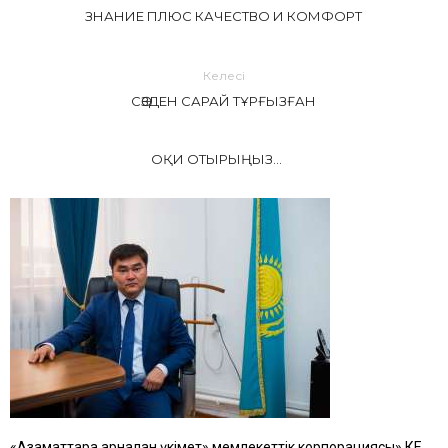
ЗНАНИЕ ПЛЮС КАЧЕСТВО И КОМФОРТ
Келесі
СӨЗДЕН САРАЙ ТҰРҒЫЗҒАН
ОҚИ ОТЫРЫҢЫЗ...
«Азаматтарға арналған үкімет» мемлекеттік корпорациясы» КЕ