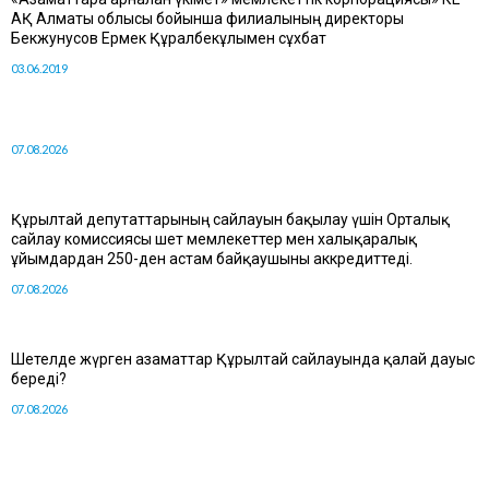
АҚ Алматы облысы бойынша филиалының директоры
Бекжунусов Ермек Құралбекұлымен сұхбат
03.06.2019
07.08.2026
Құрылтай депутаттарының сайлауын бақылау үшін Орталық
сайлау комиссиясы шет мемлекеттер мен халықаралық
ұйымдардан 250-ден астам байқаушыны аккредиттеді.
07.08.2026
Шетелде жүрген азаматтар Құрылтай сайлауында қалай дауыс
береді?
07.08.2026