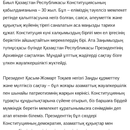
Биыл Қазақстан Республикасы Конституциясының
қабылданғанына – 30 жыл. Бұл – еліміздің тәуелсіз мемлекет
ретінде қалыптасуына негіз болған, саяси, әлеуметтік және
құқықтық жүйенің тірегі саналатын аса маңызды тарихи
құжат. Конституция күні халқымыздың бірлігі мен ел іргесінің
беріктігін айшықтайтын мерекелердің бірі. Ата Заңымыздың
түпнұсқасы бүгінде Қазақстан Республикасы Президентінің
Архивінде сақталған. Мұндай ұлттық жәдігерді сақтау бізге
үлкен жауапкершілікті жүктейді.
Президент Қасым-Жомарт Тоқаев негізгі Заңды құрметтеу
және мүлтіксіз сақтау – бұл жоғары азаматтық жауапкершілік
пен шынайы патриотизмнің жарқын көрінісі. Конституцияның
тұрақты құндылықтарына сүйене отырып, біз баршаға бірдей
мүмкіндік беретін мемлекет құратынымызға сенімдімін деп
атап өткенін білеміз. Президенттің бұл сөздері
Конституцияның демократия, азаматтық құқықтар мен