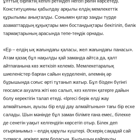
ұлттық бірліктің кепілі ретіндегі негізгі рөлін көрсетеді.
Конституцияны қабылдау арқылы елдің мемлекеттік
құрылымы анықталды. Сонымен қатар заңды түрде
азаматтардың құқықтары мен бостандықтары бекітіліп, билік
тармақтарының арасында тепе-теңдік орнады.
«Ер – елдің ық жағындағы қаласы, жел жағындағы панасы».
Атам қазақ бұл нақылды қай заманда айтса да, қалт
айтпағанына көз жеткізіп келеміз. Мемлекетаралық
шиеленістер барған сайын күрделеніп, әлемнің әр
бұрышында соғыс өрті тұтанып жатыр. Бұл бізден бүгінгі
геосаяси ахуалға жіті көз салып, кез келген қатерге дайын
болу керектігін талап етеді. «Іргесі берік елді жау
алмайтынын, ауызы бір елді дау алмайтынын» тағы бір еске
салады. Шын мәнінде бұл заман білімге ғана емес, білекке
де сенетін уақыт келгендігін көрсетіп отыр. Білек деп
отырғанымыз – елдің қарулы күштері. Әскерің сақадай сай
тұрмаса, әркімге жем боласың. Қылышың қайраулы