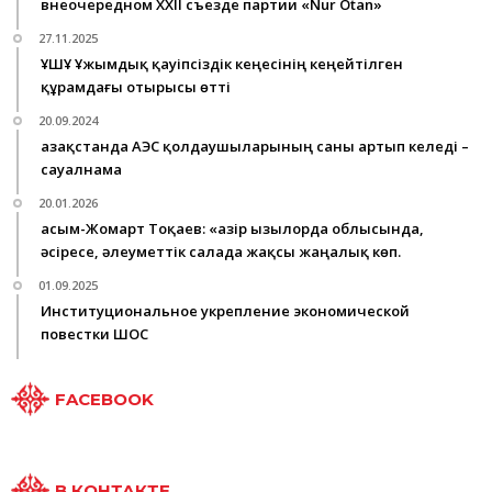
внеочередном ХХІІ съезде партии «Nur Otan»
27.11.2025
ҰҚШҰ Ұжымдық қауіпсіздік кеңесінің кеңейтілген
құрамдағы отырысы өтті
20.09.2024
Қазақстанда АЭС қолдаушыларының саны артып келеді –
сауалнама
20.01.2026
Қасым-Жомарт Тоқаев: «Қазір Қызылорда облысында,
әсіресе, әлеуметтік салада жақсы жаңалық көп.
01.09.2025
Институциональное укрепление экономической
повестки ШОС
FACEBOOK
В КОНТАКТЕ