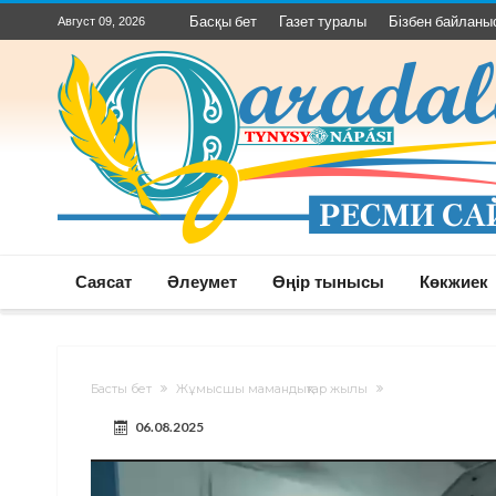
Басқы бет
Газет туралы
Бізбен байланы
Август 09, 2026
Саясат
Әлеумет
Өңір тынысы
Көкжиек
Басты бет
Жұмысшы мамандықтар жылы
06.08.2025
Видеоплеер