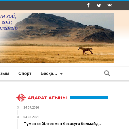
үн ғой,
 ғой;
алғасар
ғзым
Спорт
Басқа…
АҚПАРАТ АҒЫНЫ
24.07.2026
04.03.2021
Тұман сейілгенмен босаңсуға болмайды