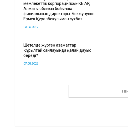
мемлекеттік корпорациясы» КЕ АҚ
Алматы облысы бойынша
филиалының директоры Бекжунусов
Ермек Құралбекұлымен сұхбат
03.06.2019
Шетелде жүрген азаматтар
Құрылтай сайлауында қалай дауыс
береді?
07.08.2026
ПІ