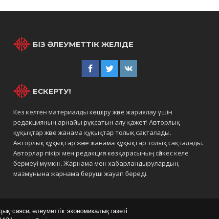
БІЗ ӘЛЕУМЕТТІК ЖЕЛІДЕ
ЕСКЕРТУ!
Кез келген материалды көшіру және жариялау үшін
редакцияның арнайы рұқсатын алу қажет! Авторлық
құқықтар және жанама құқықтар толық сақталады.
Авторлық құқықтар және жанама құқықтар толық сақталады.
Авторлар пікірі мен редакция көзқарасының сәйкес келе
бермеуі мүмкін. Жарнама мен хабарландырулардың
мазмұнына жарнама беруші жауап береді.
дық-саяси, әлеуметтік-экономикалық газеті