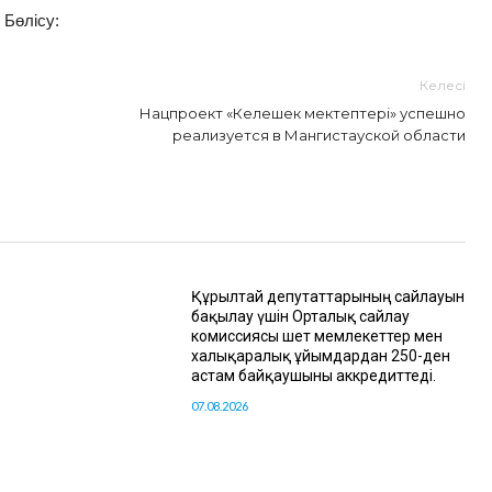
Бөлісу:
Келесі
Нацпроект «Келешек мектептері» успешно
реализуется в Мангистауской области
Құрылтай депутаттарының сайлауын
бақылау үшін Орталық сайлау
комиссиясы шет мемлекеттер мен
халықаралық ұйымдардан 250-ден
астам байқаушыны аккредиттеді.
07.08.2026