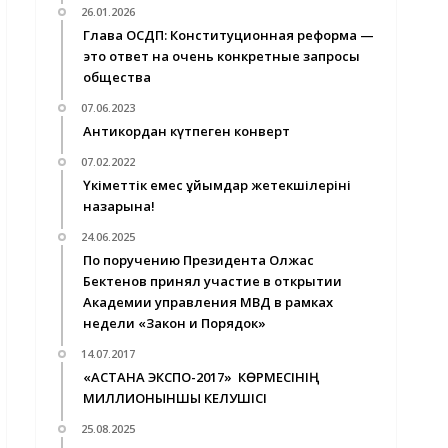
26.01.2026
Глава ОСДП: Конституционная реформа —
это ответ на очень конкретные запросы
общества
07.06.2023
Антикордан күтпеген конверт
07.02.2022
Үкіметтік емес ұйымдар жетекшілерінің
назарына!
24.06.2025
По поручению Президента Олжас
Бектенов принял участие в открытии
Академии управления МВД в рамках
недели «Закон и Порядок»
14.07.2017
«АСТАНА ЭКСПО-2017» КӨРМЕСІНІҢ
МИЛЛИОНЫНШЫ КЕЛУШІСІ
25.08.2025