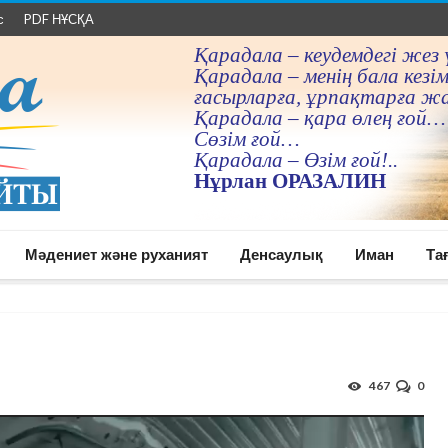
с
PDF НҰСҚА
Қарадала – кеудемдегi жез 
Қарадала – менiң бала кезiм
ғасырларға, ұрпақтарға ж
Қарадала – қара өлең ғой…
Сөзiм ғой…
Қарадала – Өзiм ғой!..
Нұрлан ОРАЗАЛИН
Мәдениет және руханият
Денсаулық
Иман
Та
467
0