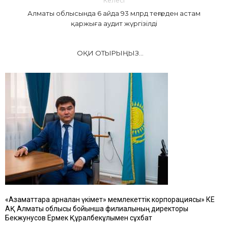
Келесі
Алматы облысында 6 айда 93 млрд теңгеден астам
қаржыға аудит жүргізілді
ОҚИ ОТЫРЫҢЫЗ...
«Азаматтарға арналған үкімет» мемлекеттік корпорациясы» КЕ
АҚ Алматы облысы бойынша филиалының директоры
Бекжунусов Ермек Құралбекұлымен сұхбат