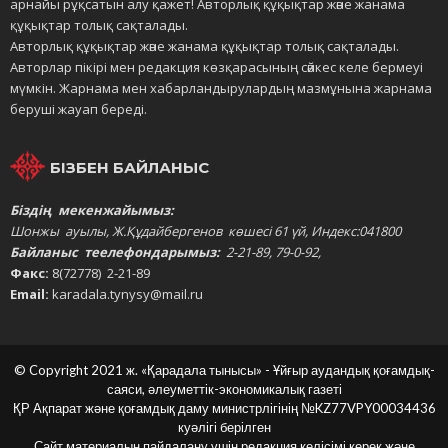
арнайы рұқсатын алу қажет! Авторлық құқықтар және жанама
құқықтар толық сақталады.
Авторлық құқықтар және жанама құқықтар толық сақталады.
Авторлар пікірі мен редакция көзқарасының сәйкес келе бермеуі
мүмкін. Жарнама мен хабарландырулардың мазмұнына жарнама
беруші жауап береді.
БІЗБЕН БАЙЛАНЫС
Біздің мекенжайымыз:
Шонжы ауылы, Ж.Құдайбергенов көшесі 61 үй, Индекс:041800
Байланыс теелефондарымыз:
2-21-89, 79-0-92,
Факс:
8(72778) 2-21-89
Email:
karadala.tynysy@mail.ru
© Copyright 2021 ж. «Қарадала тынысы» - Ұйғыр аудандық қоғамдық-
саяси, әлеуметтік-экономикалық газеті
ҚР Ақпарат және қоғамдық даму министрлігінің
№KZ77VPY00034436
куәлігі берілген
Сайт материалын пайдалану үшін редакция келісімі керек және