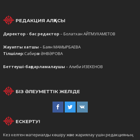
РЕДАКЦИЯ АЛҚАСЫ
Директор - бас редактор
– Болатхан АЙТМУХАМЕТОВ
Жауапты хатшы
– Баян МАМЫРБАЕВА
Тілшілер:
Сабирәм ӘНВӘРОВА
Беттеуші-бағдарламалаушы
– Алиби ИЗЕКЕНОВ
БІЗ ӘЛЕУМЕТТІК ЖЕЛІДЕ
ЕСКЕРТУ!
Кез келген материалды көшіру және жариялау үшін редакцияның