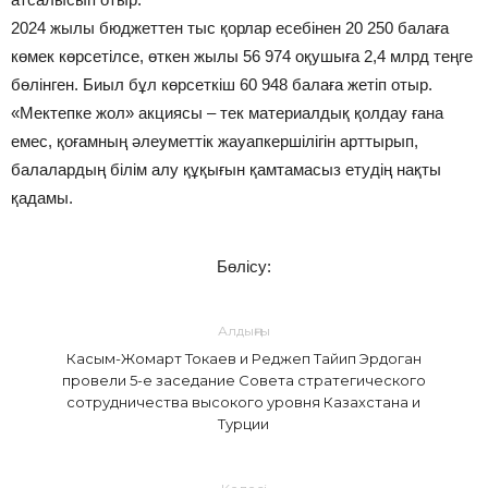
2024 жылы бюджеттен тыс қорлар есебінен 20 250 балаға
көмек көрсетілсе, өткен жылы 56 974 оқушыға 2,4 млрд теңге
бөлінген. Биыл бұл көрсеткіш 60 948 балаға жетіп отыр.
«Мектепке жол» акциясы – тек материалдық қолдау ғана
емес, қоғамның әлеуметтік жауапкершілігін арттырып,
балалардың білім алу құқығын қамтамасыз етудің нақты
қадамы.
Бөлісу:
Алдыңғы
Касым-Жомарт Токаев и Реджеп Тайип Эрдоган
провели 5-е заседание Совета стратегического
сотрудничества высокого уровня Казахстана и
Турции