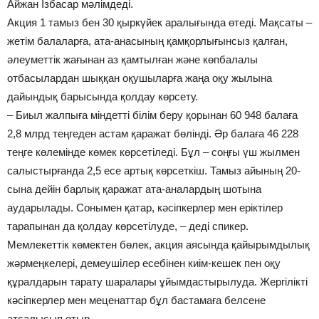
Айжан Ізбасар мәлімдеді.
Акция 1 тамыз бен 30 қыркүйек аралығында өтеді. Мақсаты –
жетім балаларға, ата-анасының қамқорлығынсыз қалған,
әлеуметтік жағынан аз қамтылған және көпбалалы
отбасылардан шыққан оқушыларға жаңа оқу жылына
дайындық барысында қолдау көрсету.
– Биыл жалпыға міндетті білім беру қорынан 60 948 балаға
2,8 млрд теңгеден астам қаражат бөлінді. Әр балаға 46 228
теңге көлемінде көмек көрсетіледі. Бұл – соңғы үш жылмен
салыстырғанда 2,5 есе артық көрсеткіш. Тамыз айының 20-
сына дейін барлық қаражат ата-аналардың шотына
аударылады. Сонымен қатар, кәсіпкерлер мен еріктілер
тарапынан да қолдау көрсетілуде, – деді спикер.
Мемлекеттік көмектен бөлек, акция аясында қайырымдылық
жәрмеңкелері, демеушілер есебінен киім-кешек пен оқу
құралдарын тарату шаралары ұйымдастырылуда. Жергілікті
кәсіпкерлер мен меценаттар бұл бастамаға белсене
атсалысып отыр.