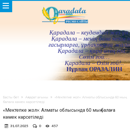
Қарадала – кеудемдегi жез үн 
Қарадала – менiң бала кезiм ғ
ғасырларға, ұрпақтарға жалғ
Қарадала – қара өлең ғой
Сөзiм ғой…
Қарадала – Өзiм ғой!..
Нұрлан ОРАЗАЛИН
Басты бет
Ақпарат ағыны
«Мектепке жол»: Алматы облысында 60 мың
балаға көмек көрсетіледі
«Мектепке жол»: Алматы облысында 60 мың балаға
көмек көрсетіледі
31.07.2025
0
457