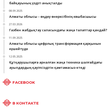
байқауының үздігі анықталды
08.09.2025
Алматы облысы – өңдеу өнеркәсібінің көшбасшысы
27.03.2026
Газбен жабдықтау саласындағы жаңа талаптар қандай?
11.09.2025
Алматы облысы цифрлық трансформация қарқынын
күшейтуде
12.05.2025
Құтқарушыларға арналған жаңа техника шалғайдағы
ауылдардың қауіпсіздігін қамтамасыз етеді
FACEBOOK
В КОНТАКТЕ