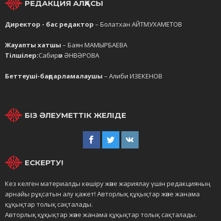
РЕДАКЦИЯ АЛҚАСЫ
Директор - бас редактор
– Болатхан АЙТМУХАМЕТОВ
Жауапты хатшы
– Баян МАМЫРБАЕВА
Тілшілер:
Сабирәм ӘНВӘРОВА
Беттеуші-бағдарламалаушы
– Алиби ИЗЕКЕНОВ
БІЗ ӘЛЕУМЕТТІК ЖЕЛІДЕ
ЕСКЕРТУ!
Кез келген материалды көшіру және жариялау үшін редакцияның
арнайы рұқсатын алу қажет! Авторлық құқықтар және жанама
құқықтар толық сақталады.
Авторлық құқықтар және жанама құқықтар толық сақталады.