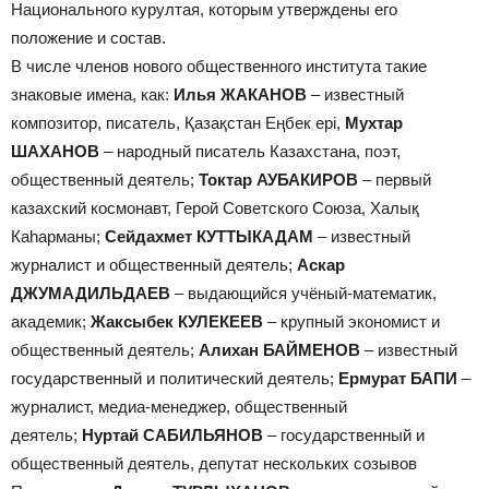
Национального курултая, которым утверждены его
положение и состав.
В числе членов нового общественного института такие
знаковые имена, как:
Илья ЖАКАНОВ
– известный
композитор, писатель, Қазақстан Еңбек ері,
Мухтар
ШАХАНОВ
– народный писатель Казахстана, поэт,
общественный деятель;
Токтар АУБАКИРОВ
– первый
казахский космонавт, Герой Советского Союза, Халық
Каһарманы;
Сейдахмет КУТТЫКАДАМ
– известный
журналист и общественный деятель;
Аскар
ДЖУМАДИЛЬДАЕВ
– выдающийся учёный-математик,
академик;
Жаксыбек КУЛЕКЕЕВ
– крупный экономист и
общественный деятель;
Алихан БАЙМЕНОВ
– известный
государственный и политический деятель;
Ермурат БАПИ
–
журналист, медиа-менеджер, общественный
деятель;
Нуртай САБИЛЬЯНОВ
– государственный и
общественный деятель, депутат нескольких созывов