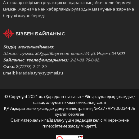
Авторлар пікірі мен редакция көзқарасының сәйкес келе бермеуі
мүмкін. Жарнама мен хабарландырулардың мазмұнына жарнама
беруші жауап береді.
БІЗБЕН БАЙЛАНЫС
Біздің мекенжайымыз:
Шонжы ауылы, Ж.Құдайбергенов көшесі 61 үй, Индекс:041800
Байланыс теелефондарымыз:
2-21-89, 79-0-92,
Факс:
8(72778) 2-21-89
Email:
karadala.tynysy@mail.ru
© Copyright 2021 ж. «Қарадала тынысы» - Ұйғыр аудандық қоғамдық-
саяси, әлеуметтік-экономикалық газеті
ҚР Ақпарат және қоғамдық даму министрлігінің
№KZ77VPY00034436
куәлігі берілген
Сайт материалын пайдалану үшін редакция келісімі керек және
гиперсілтеме жасау міндетті.