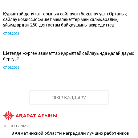
Құрылтай депутаттарының сайлауын бақылау үшін Орталық
сайлау комиссиясы шет мемлекеттер мен халықаралық
ұйымдардан 250-ден астам байқаушыны аккредиттеді.
07.08.2026
Шетелде жүрген азаматтар Құрылтай сайлауында қалай дауыс
береді?
07.08.2026
ПІКІР ҚАЛДЫРУ
АҚПАРАТ АҒЫНЫ
09.12.2025
В Алматинской области наградили лучших работников