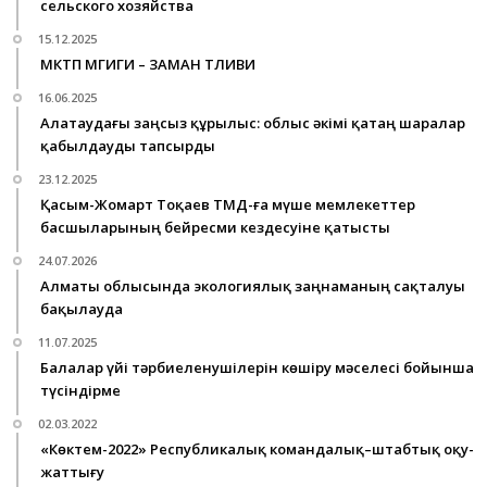
сельского хозяйства
15.12.2025
МӘКТӘП ӘМГИГИ – ЗАМАН ТӘЛИВИ
16.06.2025
Алатаудағы заңсыз құрылыс: облыс әкімі қатаң шаралар
қабылдауды тапсырды
23.12.2025
Қасым-Жомарт Тоқаев ТМД-ға мүше мемлекеттер
басшыларының бейресми кездесуіне қатысты
24.07.2026
Алматы облысында экологиялық заңнаманың сақталуы
бақылауда
11.07.2025
Балалар үйі тәрбиеленушілерін көшіру мәселесі бойынша
түсіндірме
02.03.2022
«Көктем-2022» Республикалық командалық–штабтық оқу-
жаттығу