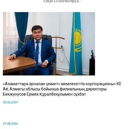
ОҚИ ОТЫРЫҢЫЗ...
«Азаматтарға арналған үкімет» мемлекеттік корпорациясы» КЕ
АҚ Алматы облысы бойынша филиалының директоры
Бекжунусов Ермек Құралбекұлымен сұхбат
03.06.2019
07.08.2026