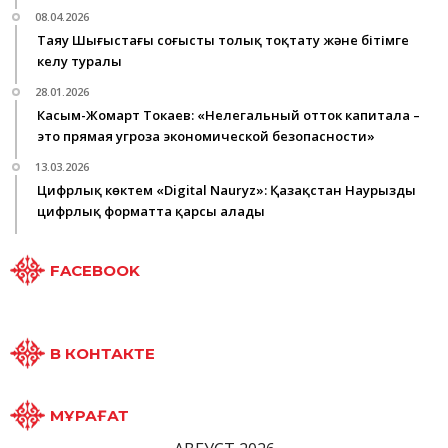
08.04.2026
Таяу Шығыстағы соғысты толық тоқтату және бітімге
келу туралы
28.01.2026
Касым-Жомарт Токаев: «Нелегальный отток капитала –
это прямая угроза экономической безопасности»
13.03.2026
Цифрлық көктем «Digital Nauryz»: Қазақстан Наурызды
цифрлық форматта қарсы алады
FACEBOOK
В КОНТАКТЕ
МҰРАҒАТ