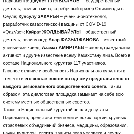
Парламента;
Даулет ТУРЛЫХАНОВ
– государственный
деятель, чемпион мира, серебряный призёр Олимпиады в
Сеуле;
Кунсулу ЗАКАРЬЯ
– учёный-биотехнолог,
разработчик казахстанской вакцины от COVID-19
«QazVac»;
Кайрат ЖОЛДЫБАЙУЛЫ
– общественный
деятель, религиовед;
Анар ФАЗЫЛЖАНОВА
– известный
ученый-языковед,
Азамат АМИРТАЕВ
– эколог, гражданский
активист и другие известные всему Казахстану лица. Всего в
составе Национального курултая 117 участников.
Главное отличие и особенность Национального курултая в
том, что в
его состав вошли по одному представителю от
каждого регионального общественного совета.
Таким
образом, эта диалоговая площадка замыкает на себе всю
систему местных общественных советов.
Также, в Национальный курултай вошли депутаты
Парламента, представители политических партий, крупных
отраслевых объединений бизнеса, медицины, образования,
науки, культуры, спорта, защиты прав человека и других