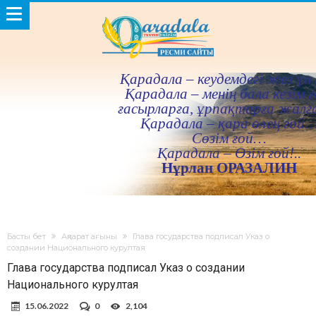
Қарадала – кеудемдегi жез үн 
Қарадала – менiң бала кезiм ғ
ғасырларға, ұрпақтарға жалғ
Қарадала – қара өлең ғой
Сөзiм ғой…
Қарадала – Өзiм ғой!..
Нұрлан ОРАЗАЛИН
Басты бет
Ақпарат ағыны
Глава государства подписал Указ о
создании Национального курултая
Глава государства подписал Указ о создании
Национального курултая
15.06.2022
0
2,104