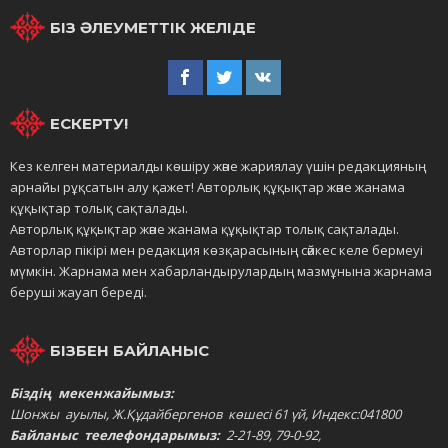
БІЗ ӘЛЕУМЕТТІК ЖЕЛІДЕ
ЕСКЕРТУ!
Кез келген материалды көшіру және жариялау үшін редакцияның
арнайы рұқсатын алу қажет! Авторлық құқықтар және жанама
құқықтар толық сақталады.
Авторлық құқықтар және жанама құқықтар толық сақталады.
Авторлар пікірі мен редакция көзқарасының сәйкес келе бермеуі
мүмкін. Жарнама мен хабарландырулардың мазмұнына жарнама
беруші жауап береді.
БІЗБЕН БАЙЛАНЫС
Біздің мекенжайымыз:
Шонжы ауылы, Ж.Құдайбергенов көшесі 61 үй, Индекс:041800
Байланыс теелефондарымыз:
2-21-89, 79-0-92,