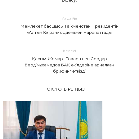
Алдыңғы
Мемлекет басшысы Түрікменстан Президентін
«Алтын Қыран» орденімен марапаттады
Келесі
Қасым-Жомарт Тоқаев пен Сердар
Бердімұхамедов БАҚ өкілдеріне арналған
брифинг өткізді
ОҚИ ОТЫРЫҢЫЗ...