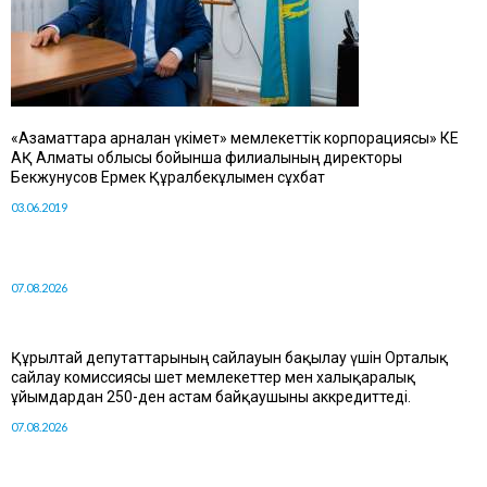
«Азаматтарға арналған үкімет» мемлекеттік корпорациясы» КЕ
АҚ Алматы облысы бойынша филиалының директоры
Бекжунусов Ермек Құралбекұлымен сұхбат
03.06.2019
07.08.2026
Құрылтай депутаттарының сайлауын бақылау үшін Орталық
сайлау комиссиясы шет мемлекеттер мен халықаралық
ұйымдардан 250-ден астам байқаушыны аккредиттеді.
07.08.2026