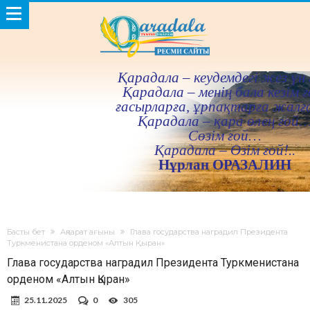
Қарадала – кеудемдегi жез үн 
Қарадала – менiң бала кезiм ғ
ғасырларға, ұрпақтарға жалғ
Қарадала – қара өлең ғой
Сөзiм ғой…
Қарадала – Өзiм ғой!..
Нұрлан ОРАЗАЛИН
Басты бет
Ақпарат ағыны
Глава государства наградил Президента
Туркменистана орденом «Алтын Қыран»
Глава государства наградил Президента Туркменистана
орденом «Алтын Қыран»
25.11.2025
0
305