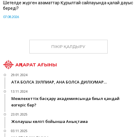
Шетелде жүрген азаматтар Құрылтай сайлауында қалай дауыс
береді?
07.08.2026
ПІКІР ҚАЛДЫРУ
АҚПАРАТ АҒЫНЫ
29.01.2024
АТА БОЛСА ЗУЛПИҚАР, АНА БОЛСА ДИЛХУМАР…
13.11.2024
Мемлекеттік басқару академиясында биыл қандай
өзгеріс бар?
23.01.2025
Жолаушы көлігі бойынша Анықтама
03.11.2025