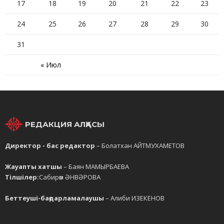
17
18
19
20
21
22
23
24
25
26
27
28
29
30
31
« Июл
РЕДАКЦИЯ АЛҚАСЫ
Директор - бас редактор
– Болатхан АЙТМУХАМЕТОВ
Жауапты хатшы
– Баян МАМЫРБАЕВА
Тілшілер:
Сабирәм ӘНВӘРОВА
Беттеуші-бағдарламалаушы
– Алиби ИЗЕКЕНОВ