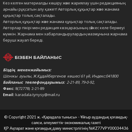
Кез келген материалды көшіру және жариялау үшін редакцияның
арнайы рұқсатын алу қажет! Авторлық құқықтар және жанама
құқықтар толық сақталады.
Авторлық құқықтар және жанама құқықтар толық сақталады.
Авторлар пікірі мен редакция көзқарасының сәйкес келе бермеуі
мүмкін. Жарнама мен хабарландырулардың мазмұнына жарнама
беруші жауап береді.
БІЗБЕН БАЙЛАНЫС
Біздің мекенжайымыз:
Шонжы ауылы, Ж.Құдайбергенов көшесі 61 үй, Индекс:041800
Байланыс теелефондарымыз:
2-21-89, 79-0-92,
Факс:
8(72778) 2-21-89
Email:
karadala.tynysy@mail.ru
© Copyright 2021 ж. «Қарадала тынысы» - Ұйғыр аудандық қоғамдық-
саяси, әлеуметтік-экономикалық газеті
ҚР Ақпарат және қоғамдық даму министрлігінің
№KZ77VPY00034436