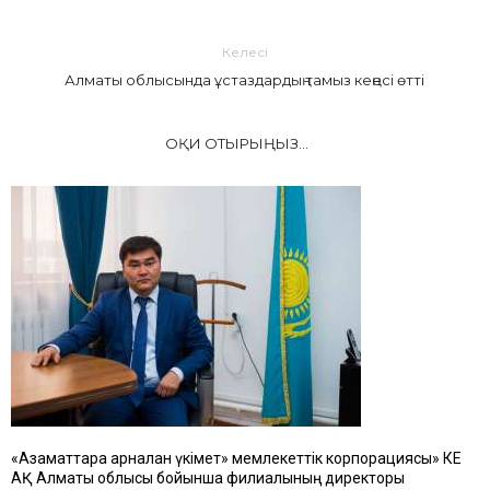
Келесі
Алматы облысында ұстаздардың тамыз кеңесі өтті
ОҚИ ОТЫРЫҢЫЗ...
«Азаматтарға арналған үкімет» мемлекеттік корпорациясы» КЕ
АҚ Алматы облысы бойынша филиалының директоры