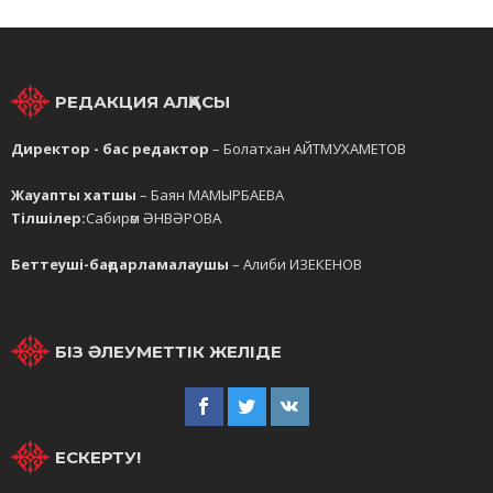
РЕДАКЦИЯ АЛҚАСЫ
Директор - бас редактор
– Болатхан АЙТМУХАМЕТОВ
Жауапты хатшы
– Баян МАМЫРБАЕВА
Тілшілер:
Сабирәм ӘНВӘРОВА
Беттеуші-бағдарламалаушы
– Алиби ИЗЕКЕНОВ
БІЗ ӘЛЕУМЕТТІК ЖЕЛІДЕ
ЕСКЕРТУ!