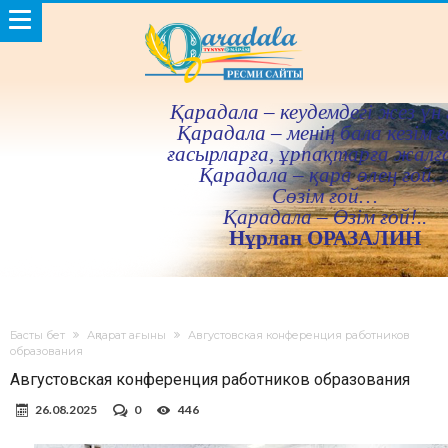
Қарадала – кеудемдегi жез үн 
Қарадала – менiң бала кезiм ғ
ғасырларға, ұрпақтарға жалғ
Қарадала – қара өлең ғой
Сөзiм ғой…
Қарадала – Өзiм ғой!..
Нұрлан ОРАЗАЛИН
Басты бет
Ақпарат ағыны
Августовская конференция работников
образования
Августовская конференция работников образования
26.08.2025
0
446