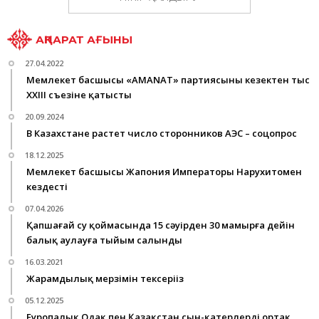
АҚПАРАТ АҒЫНЫ
27.04.2022
Мемлекет басшысы «AMANAT» партиясының кезектен тыс
XXIII съезіне қатысты
20.09.2024
В Казахстане растет число сторонников АЭС – соцопрос
18.12.2025
Мемлекет басшысы Жапония Императоры Нарухитомен
кездесті
07.04.2026
Қапшағай су қоймасында 15 сәуірден 30 мамырға дейін
балық аулауға тыйым салынды
16.03.2021
Жарамдылық мерзімін тексеріңіз
05.12.2025
Еуропалық Одақ пен Қазақстан сын-қатерлерді ортақ