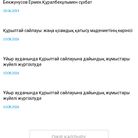
Бекжунусов Ермек Құралбекұлымен сұхбат
03.06.2019
Құрылтай сайлауы: жаңа қоғамдық қатысу мәдениетінің көрінісі
10.08.2026
Ұйғыр ауданында Құрылтай сайлауына дайындық жұмыстары
жүйелі жүргізілуде
10.08.2026
Ұйғыр ауданында Құрылтай сайлауына дайындық жұмыстары
жүйелі жүргізілуде
10.08.2026
ПІКІР ҚАЛДЫРУ