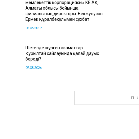
мемлекеттік корпорациясы» КЕ АҚ
Алматы облысы бойынша
филиалының директоры Бекжунусов
Ермек Құралбекұлымен сұхбат
03.06.2019
Шетелде жүрген азаматтар
Құрылтай сайлауында қалай дауыс
береді?
07.08.2026
ПІК