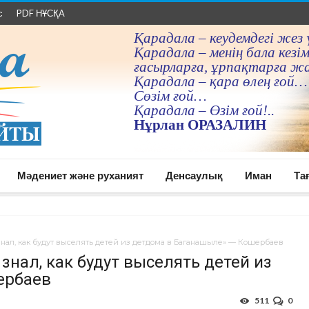
с
PDF НҰСҚА
Қарадала – кеудемдегi жез 
Қарадала – менiң бала кезiм
ғасырларға, ұрпақтарға ж
Қарадала – қара өлең ғой…
Сөзiм ғой…
Қарадала – Өзiм ғой!..
Нұрлан ОРАЗАЛИН
Мәдениет және руханият
Денсаулық
Иман
Та
нал, как будут выселять детей из детдома в Баганашыле» — Кошербаев
знал, как будут выселять детей из
ербаев
511
0