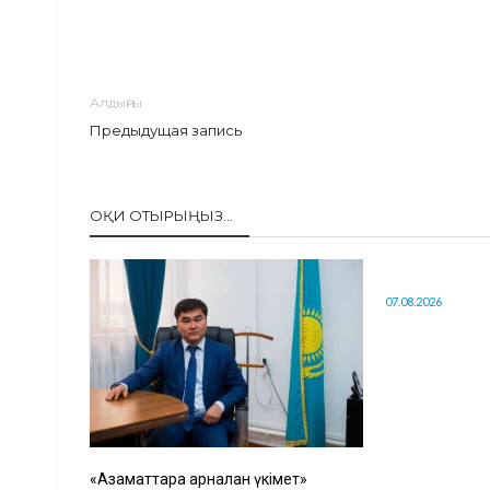
Алдыңғы
Предыдущая запись
ОҚИ ОТЫРЫҢЫЗ...
07.08.2026
«Азаматтарға арналған үкімет»