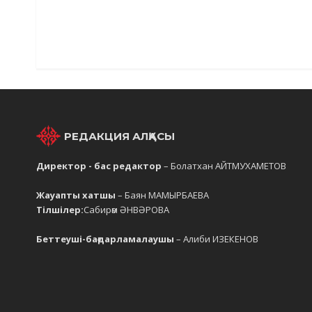
РЕДАКЦИЯ АЛҚАСЫ
Директор - бас редактор
– Болатхан АЙТМУХАМЕТОВ
Жауапты хатшы
– Баян МАМЫРБАЕВА
Тілшілер:
Сабирәм ӘНВӘРОВА
Беттеуші-бағдарламалаушы
– Алиби ИЗЕКЕНОВ