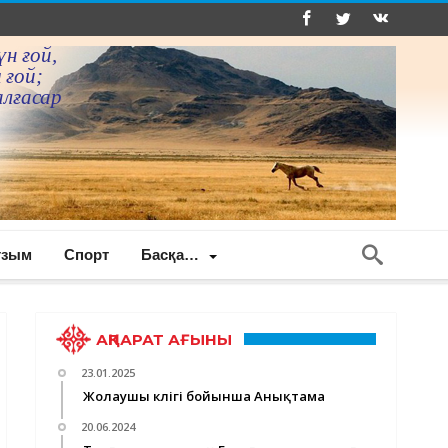
үн ғой,
 ғой;
алғасар
ғзым
Спорт
Басқа…
АҚПАРАТ АҒЫНЫ
23.01.2025
Жолаушы көлігі бойынша Анықтама
20.06.2024