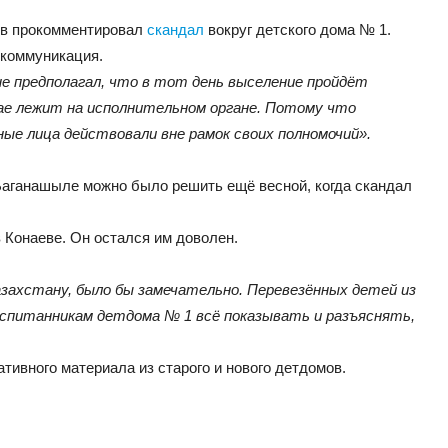
ев прокомментировал
скандал
вокруг детского дома № 1.
 коммуникация.
не предполагал, что в тот день выселение пройдёт
ае лежит на исполнительном органе. Потому что
ые лица действовали вне рамок своих полномочий».
аганашыле можно было решить ещё весной, когда скандал
 Конаеве. Он остался им доволен.
азахстану, было бы замечательно. Перевезённых детей из
оспитанникам детдома № 1 всё показывать и разъяснять,
ивного материала из старого и нового детдомов.