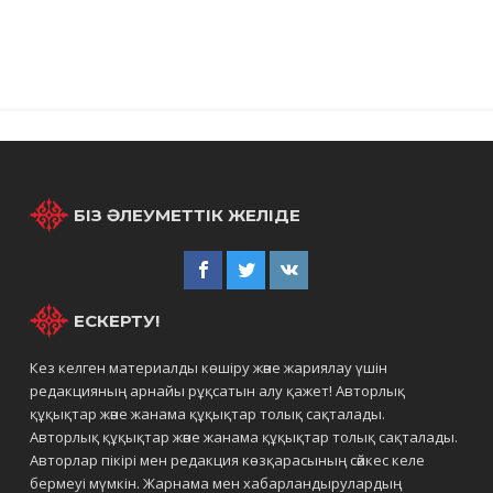
БІЗ ӘЛЕУМЕТТІК ЖЕЛІДЕ
ЕСКЕРТУ!
Кез келген материалды көшіру және жариялау үшін
редакцияның арнайы рұқсатын алу қажет! Авторлық
құқықтар және жанама құқықтар толық сақталады.
Авторлық құқықтар және жанама құқықтар толық сақталады.
Авторлар пікірі мен редакция көзқарасының сәйкес келе
бермеуі мүмкін. Жарнама мен хабарландырулардың