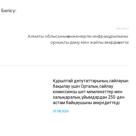
Бөлісу:
Келесі
Алматы облысының инженерлік инфрақұрылымы:
орнықты даму мен жайлы өмірдің негізі
Құрылтай депутаттарының сайлауын
бақылау үшін Орталық сайлау
комиссиясы шет мемлекеттер мен
халықаралық ұйымдардан 250-ден
астам байқаушыны аккредиттеді.
07.08.2026