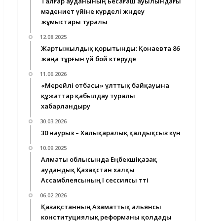
Талғар ауданының Бесағаш ауылындағы
мәдениет үйіне күрделі жөндеу
жұмыстары туралы
12.08.2025
Жартыжылдық қорытынды: Қонаевта 86
жаңа тұрғын үй бой көтеруде
11.06.2026
«Мерейлі отбасы» ұлттық байқауына
құжаттар қабылдау туралы
хабарландыру
30.03.2026
30 наурыз – Халықаралық қалдықсыз күн
10.09.2025
Алматы облысында Еңбекшіқазақ
аудандық Қазақстан халқы
Ассамблеясының І сессиясы өтті
06.02.2026
Қазақстанның Азаматтық альянсы
конституциялық реформаны қолдады