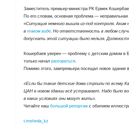
Заместитель премьер-министра РК Ермек Кошерба
По его словам, основная проблема — неправильная
«Ситуация немного вышла из-под контроля. Аким 
в
таком виде
. Но ответственность в любом случ
допускать этой ситуации было нельзя. Должностн
Кошербаев уверен — проблему с детским домом в Б
только начал
разгораться
.
Помимо этого, зампремьера посещал новое здание в
«Если бы такие детские дома строили по всему К
ЦАН в новом здании всё устраивает. Надо было в
в каких условиях они могут жить».
Читайте наш
большой репортаж
с обилием иллюстрат
t.me/orda_kz