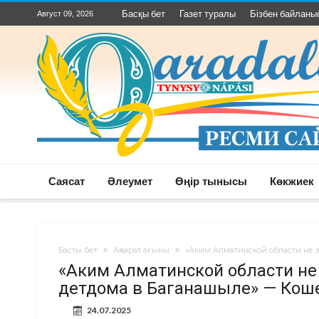
Басқы бет
Газет туралы
Бізбен байланы
Август 09, 2026
Саясат
Әлеумет
Өңір тынысы
Көкжиек
Басты бет
Ақпарат ағыны
«Аким Алматинской области не з
«Аким Алматинской области не 
детдома в Баганашыле» — Кош
24.07.2025