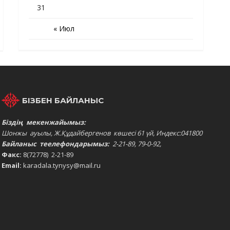
31
« Июл
БІЗБЕН БАЙЛАНЫС
Біздің мекенжайымыз:
Шонжы ауылы, Ж.Құдайбергенов көшесі 61 үй, Индекс:041800
Байланыс теелефондарымыз:
2-21-89, 79-0-92,
Факс:
8(72778) 2-21-89
Email:
karadala.tynysy@mail.ru