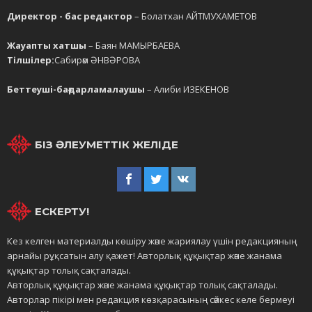
Директор - бас редактор
– Болатхан АЙТМУХАМЕТОВ
Жауапты хатшы
– Баян МАМЫРБАЕВА
Тілшілер:
Сабирәм ӘНВӘРОВА
Беттеуші-бағдарламалаушы
– Алиби ИЗЕКЕНОВ
БІЗ ӘЛЕУМЕТТІК ЖЕЛІДЕ
ЕСКЕРТУ!
Кез келген материалды көшіру және жариялау үшін редакцияның
арнайы рұқсатын алу қажет! Авторлық құқықтар және жанама
құқықтар толық сақталады.
Авторлық құқықтар және жанама құқықтар толық сақталады.
Авторлар пікірі мен редакция көзқарасының сәйкес келе бермеуі