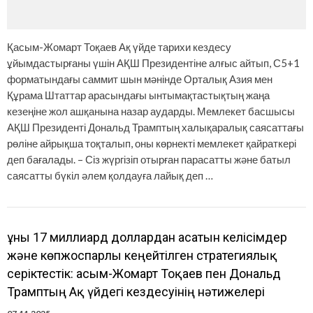
Қасым-Жомарт Тоқаев Ақ үйде тарихи кездесу
ұйымдастырғаны үшін АҚШ Президентіне алғыс айтып, С5+1
форматындағы саммит шын мәнінде Орталық Азия мен
Құрама Штаттар арасындағы ынтымақтастықтың жаңа
кезеңіне жол ашқанына назар аударды. Мемлекет басшысы
АҚШ Президенті Дональд Трамптың халықаралық саясаттағы
рөліне айрықша тоқталып, оны көрнекті мемлекет қайраткері
деп бағалады. – Сіз жүргізіп отырған парасатты және батыл
саясатты бүкіл әлем қолдауға лайық деп …
Құны 17 миллиард доллардан асатын келісімдер
және көпжоспарлы кеңейтілген стратегиялық
серіктестік: Қасым-Жомарт Тоқаев пен Дональд
Трамптың Ақ үйдегі кездесуінің нәтижелері