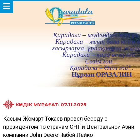
Қарадала – кеудемдегi жез үн 
Қарадала – менiң бала кезiм ғ
ғасырларға, ұрпақтарға жалғ
Қарадала – қара өлең ғой
Сөзiм ғой…
Қарадала – Өзiм ғой!..
Нұрлан ОРАЗАЛИН
КҮНДІК МҰРАҒАТ: 07.11.2025
Касым-Жомарт Токаев провел беседу с
президентом по странам СНГ и Центральной Азии
компании John Deere Чабой Лейко