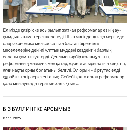
Елімізде қазір іске асырылып жатқан реформалар өзінің ау­
қым­­дылығымен ерекшеленеді. Шын мәнінде, қысқа мерзімде
олар экономика мен саясаттан бастап бірегейлік
мәселелеріне дейінгі ұлттық мүддені көздейтін барлық
саланы қамтып үлгерді. Деген­мен әрбір жалпыұлттық
реформаның мазмұнымен қатар, жүзеге асы­рылатын кеңістігі,
яғни нақты орны болатыны белгілі. Ол орын – бір­тұтас елді
құрайтын өңірлер екені анық. Себебі қолға алған реформалар
қала мен ауылда тұратын халықтың …
БІЗ БУЛЛИНГКЕ ҚАРСЫМЫЗ
07.11.2025