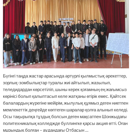
Бүгінгі таңда жастар арасында әртүрлі қылмыстық әрекеттер,
зорлық-зомбылықтар туралы жиі айтылып, жазылып,
теледидардан көрсетіліп, шыны керек қоғамның ең жағымсыз
көрінісі болып қалыптасып келе жатқаны өтірік емес. Қайтсек
балалардың жүрегіне мейірім, жылулық құямыз деген ниетпен
мемлекеттік деңгейде көптеген шаралар қолға алынып келеді.
Осы тақырыпқа тұздық болсын деген мақсатпен Шонжыдағы
политехникалық колледжде буллингке қарсы акция өтті. Оған
мұрындық болған – аудандағы Отбасын …