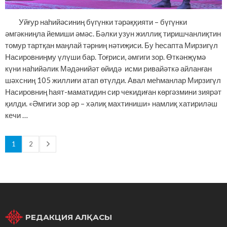
Уйғур наһийәсиниң бүгүнки тәрәққияти – бүгүнки
әмгәкниңла йемиши әмәс. Бәлки узун жиллиқ тиришчанлиқтин
томур тартқан маңлай тәрниң нәтиҗиси. Бу һесапта Мирзигүл
Насировниңму үлүши бар. Тоғриси, әмгиги зор. Өткәнҗүмә
күни наһийәлик Мәдәнийәт өйидә исми ривайәткә айланған
шәхсниң 105 жиллиғи атап өтүлди. Авал меһманлар Мирзигүл
Насировниң һаят-маматидин сир чекидиған көргәзмини зиярәт
қилди. «Әмгиги зор әр – хәлиқ махтиниши» намлиқ хатириләш
кечи …
1
2
РЕДАКЦИЯ АЛҚАСЫ