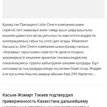
Қазақстан Президенті John Deere компаниясымен
серіктестікті заманауи және тиімді ауыл шаруашылығы
кешенін дамытуға ортақ ұмтылысты көрсететін өндірістік
кооперацияның табысты үлгісі деп атады. Мемлекет
басшысы John Deere компаниясының Қазақстанның
«Агромаш» зауытымен серіктестік орната отырып,
агроөнеркәсіп кешеніне арналған техника өндірісінің
локализациясы туралы қабылдаған шешімін қолдады. Бұл
ынтымақтастық қазірдің өзінде оң нәтиже беріп отыр. Өндіріс
іске қосылған биылғы мамыр айынан бері 290 бірліктен …
Касым-Жомарт Токаев подтвердил
приверженность Казахстана дальнейшему