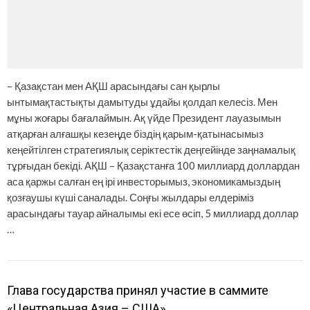
– Қазақстан мен АҚШ арасындағы сан қырлы
ынтымақтастықты дамытуды ұдайы қолдап келесіз. Мен
мұны жоғары бағалаймын. Ақ үйде Президент лауазымын
атқарған алғашқы кезеңде біздің қарым-қатынасымыз
кеңейтілген стратегиялық серіктестік деңгейінде заңнамалық
тұрғыдан бекіді. АҚШ – Қазақстанға 100 миллиард доллардан
аса қаржы салған ең ірі инвесторымыз, экономикамыздың
қозғаушы күші саналады. Соңғы жылдары елдеріміз
арасындағы тауар айналымы екі есе өсіп, 5 миллиард доллар
…
Глава государства принял участие в саммите
«Центральная Азия – США»