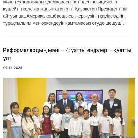
және технологиялық державасы ретіндегі позициясын
күшейтіп келе жатқанын атап өтті. Қазақстан Президентінің
айтуынша, Америка көшбасшысы жер жүзінің қауіпсіздігін,
тұрақтылығы мен өркендеуін қамтамасыз етуде шешуші …
Реформалардың мәні – 4: Қуатты өңірлер – қуатты
ұлт
07.11.2025