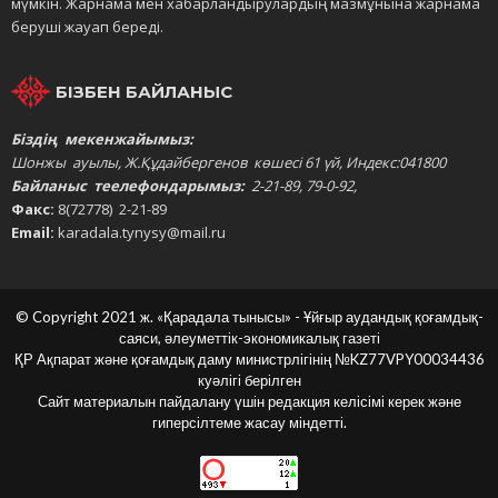
мүмкін. Жарнама мен хабарландырулардың мазмұнына жарнама
беруші жауап береді.
БІЗБЕН БАЙЛАНЫС
Біздің мекенжайымыз:
Шонжы ауылы, Ж.Құдайбергенов көшесі 61 үй, Индекс:041800
Байланыс теелефондарымыз:
2-21-89, 79-0-92,
Факс:
8(72778) 2-21-89
Email:
karadala.tynysy@mail.ru
© Copyright 2021 ж. «Қарадала тынысы» - Ұйғыр аудандық қоғамдық-
саяси, әлеуметтік-экономикалық газеті
ҚР Ақпарат және қоғамдық даму министрлігінің
№KZ77VPY00034436
куәлігі берілген
Сайт материалын пайдалану үшін редакция келісімі керек және
гиперсілтеме жасау міндетті.