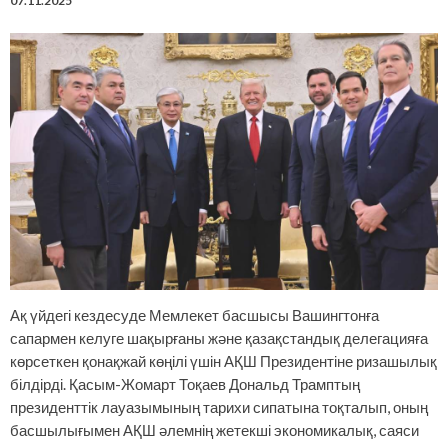
07.11.2025
Ақ үйдегі кездесуде Мемлекет басшысы Вашингтонға
сапармен келуге шақырғаны және қазақстандық делегацияға
көрсеткен қонақжай көңілі үшін АҚШ Президентіне ризашылық
білдірді. Қасым-Жомарт Тоқаев Дональд Трамптың
президенттік лауазымының тарихи сипатына тоқталып, оның
басшылығымен АҚШ әлемнің жетекші экономикалық, саяси