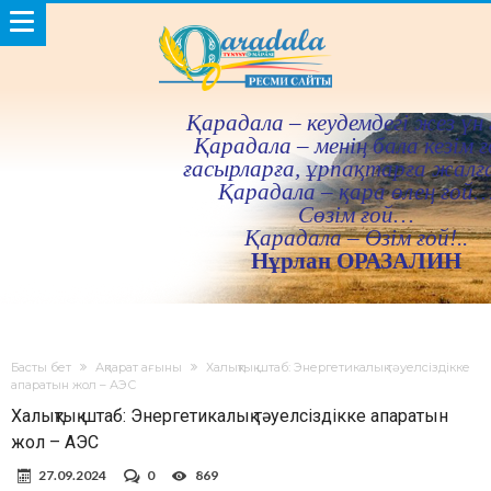
Қарадала – кеудемдегi жез үн 
Қарадала – менiң бала кезiм ғ
ғасырларға, ұрпақтарға жалғ
Қарадала – қара өлең ғой
Сөзiм ғой…
Қарадала – Өзiм ғой!..
Нұрлан ОРАЗАЛИН
Басты бет
Ақпарат ағыны
Халықтық штаб: Энергетикалық тәуелсіздікке
апаратын жол – АЭС
Халықтық штаб: Энергетикалық тәуелсіздікке апаратын
жол – АЭС
27.09.2024
0
869