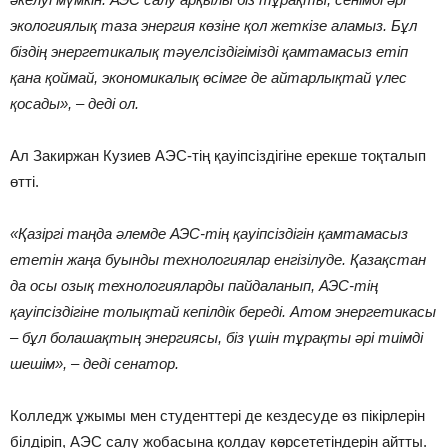
экологиялық таза энергия көзіне
қол
жеткізе
аламыз. Бұл
біздің
энергетикалық
тәуелсіздігімізді
қамтамасыз
етіп
қана
қоймай, экономикалық
өсімге де айтарлықтай
үлес
қосады», – деді
ол.
Ал Закиржан Кузиев АЭС-тің қауіпсіздігіне ерекше тоқталып
өтті.
«Қазіргі
таңда
әлемде АЭС-тің
қауіпсіздігін
қамтамасыз
ететін
жаңа
буынды
технологиялар
енгізілуде. Қазақстан
да осы озық
технологияларды
пайдаланып, АЭС-тің
қауіпсіздігіне
толықтай
кепілдік
береді. Атом энергетикасы
– бұл
болашақтың
энергиясы, біз
үшін
тұрақты
әрі
тиімді
шешім», – деді сенатор.
Колледж ұжымы мен студенттері де кездесуде өз пікірлерін
білдіріп, АЭС салу жобасына қолдау көрсететіндерін айтты.