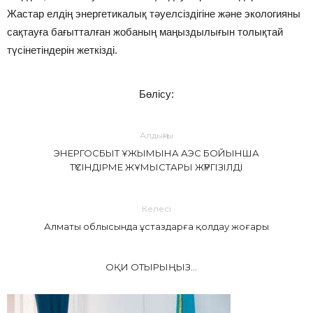
Жастар елдің энергетикалық тәуелсіздігіне және экологияны
сақтауға бағытталған жобаның маңыздылығын толықтай
түсінетіндерін жеткізді.
Бөлісу:
Алдыңғы
ЭНЕРГОСБЫТ ҰЖЫМЫНА АЭС БОЙЫНША
ТҮСІНДІРМЕ ЖҰМЫСТАРЫ ЖҮРГІЗІЛДІ
Келесі
Алматы облысында ұстаздарға қолдау жоғары
ОҚИ ОТЫРЫҢЫЗ...