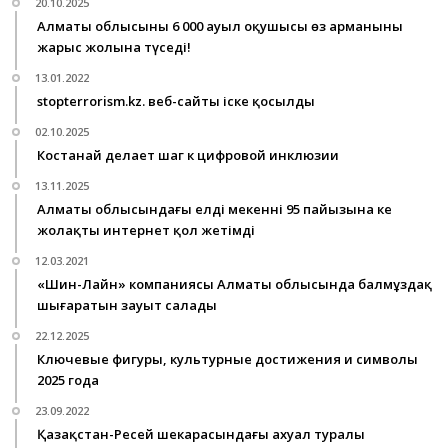
20.10.2025
Алматы облысының 6 000 ауыл оқушысы өз арманының
жарыс жолына түседі!
13.01.2022
stopterrorism.kz. веб-сайты іске қосылды
02.10.2025
Костанай делает шаг к цифровой инклюзии
13.11.2025
Алматы облысындағы елді мекеннің 95 пайызына кең
жолақты интернет қол жетімді
12.03.2021
«Шин-Лайн» компаниясы Алматы облысында балмұздақ
шығаратын зауыт салады
22.12.2025
Ключевые фигуры, культурные достижения и символы
2025 года
23.09.2022
Қазақстан-Ресей шекарасындағы ахуал туралы