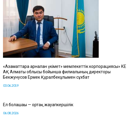
«Азаматтарға арналған үкімет» мемлекеттік корпорациясы» КЕ
АҚ Алматы облысы бойынша филиалының директоры
Бекжунусов Ермек Құралбекұлымен сұхбат
03.06.2019
Ел болашағы — ортақ жауапкершілік
06.08.2026