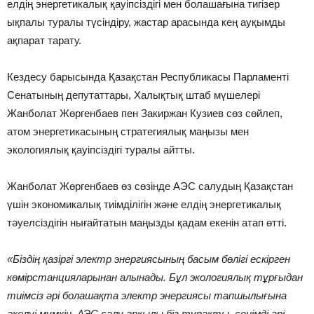
елдің энергетикалық қауіпсіздігі мен болашағына тигізер
ықпалы туралы түсіндіру, жастар арасында кең ауқымды
ақпарат тарату.
Кездесу барысында Қазақстан Республикасы Парламенті
Сенатының депутаттары, Халықтық штаб мүшелері
Жанболат Жөргенбаев пен Закиржан Кузиев сөз сөйлеп,
атом энергетикасының стратегиялық маңызы мен
экологиялық қауіпсіздігі туралы айтты.
Жанболат Жөргенбаев өз сөзінде АЭС салудың Қазақстан
үшін экономикалық тиімділігін және елдің энергетикалық
тәуелсіздігін нығайтатын маңызды қадам екенін атап өтті.
«Біздің
қазіргі
электр
энергиясының
басым
бөлігі
ескірген
көмірстанцияларынан
алынады. Бұл
экологиялық
тұрғыдан
тиімсіз
әрі
болашақта
электр
энергиясы
тапшылығына
әкелуі
мүмкін. АЭС салу арқылы
біз
тұрақты, сенімді
әрі