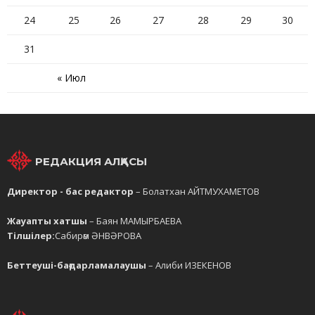
24
25
26
27
28
29
30
31
« Июл
РЕДАКЦИЯ АЛҚАСЫ
Директор - бас редактор
– Болатхан АЙТМУХАМЕТОВ
Жауапты хатшы
– Баян МАМЫРБАЕВА
Тілшілер:
Сабирәм ӘНВӘРОВА
Беттеуші-бағдарламалаушы
– Алиби ИЗЕКЕНОВ