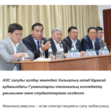
АЭС салуды
қолдау
жөніндегі
Халықтық штаб Қарасай
ауданындағы
Гуманитарлы-техникалық
колледжінің
ұжымымен
және
студенттерімен
кездес
ті
.
Жиынның мақсаты – атом электрстанциясы салу жобасының