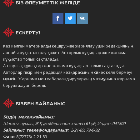
БІЗ ӘЛЕУМЕТТІК ЖЕЛІДЕ
ЕСКЕРТУ!
Кез келген материалды көшіру және жариялау үшін редакцияның
арнайы рұқсатын алу қажет! Авторлық құқықтар және жанама
құқықтар толық сақталады.
Авторлық құқықтар және жанама құқықтар толық сақталады.
Авторлар пікірі мен редакция көзқарасының сәйкес келе бермеуі
мүмкін. Жарнама мен хабарландырулардың мазмұнына жарнама
беруші жауап береді.
БІЗБЕН БАЙЛАНЫС
Біздің мекенжайымыз:
Шонжы ауылы, Ж.Құдайбергенов көшесі 61 үй, Индекс:041800
Байланыс теелефондарымыз:
2-21-89, 79-0-92,
Факс:
8(72778) 2-21-89