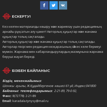
ЕСКЕРТУ!
Кез келген материалды көшіру және жариялау үшін редакцияның
арнайы рұқсатын алу қажет! Авторлық құқықтар және жанама
құқықтар толық сақталады.
Авторлық құқықтар және жанама құқықтар толық сақталады.
Авторлар пікірі мен редакция көзқарасының сәйкес келе бермеуі
мүмкін. Жарнама мен хабарландырулардың мазмұнына жарнама
беруші жауап береді.
БІЗБЕН БАЙЛАНЫС
Біздің мекенжайымыз:
Шонжы ауылы, Ж.Құдайбергенов көшесі 61 үй, Индекс:041800
Байланыс теелефондарымыз:
2-21-89, 79-0-92,
Факс:
8(72778) 2-21-89
Email:
karadala.tynysy@mail.ru