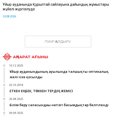
Ұйғыр ауданында Құрылтай сайлауына дайындық жұмыстары
жүйелі жүргізілуде
10.08.2026
ПІКІР ҚАЛДЫРУ
АҚПАРАТ АҒЫНЫ
10.12.2025
Ұйғыр ауданындының ауылында талшықты-оптикалық
желі іске қосылды
02.10.2018
ЕТКЕН ЕҢБЕК, ТӨККЕН ТЕРДІҢ ЖЕМІСІ
26.08.2025
Білім беру саласындағы негізгі басымдықтар белгіленді
09.09.2025