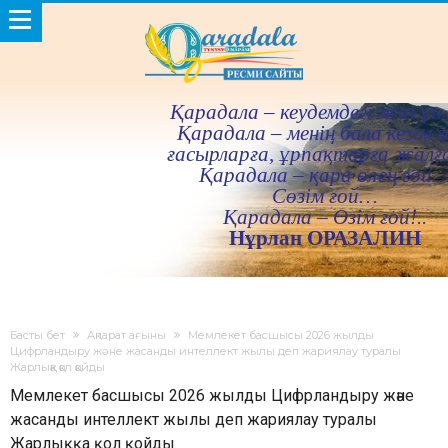
Қарадала – кеудемдегi жез үн 
Қарадала – менiң бала кезiм ғ
ғасырларға, ұрпақтарға жалғ
Қарадала – қара өлең ғой
Сөзiм ғой…
Қарадала – Өзiм ғой!..
Нұрлан ОРАЗАЛИН
Басты бет
Ақпарат ағыны
Мемлекет басшысы 2026 жылды
Цифрландыру және жасанды интеллект жылы деп жариялау туралы
Жарлыққа қол қойды
Мемлекет басшысы 2026 жылды Цифрландыру және
жасанды интеллект жылы деп жариялау туралы
Жарлыққа қол қойды