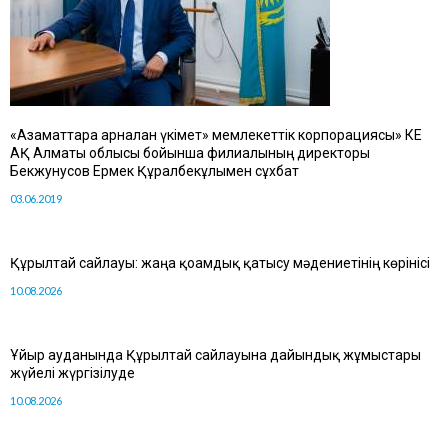
«Азаматтарға арналған үкімет» мемлекеттік корпорациясы» КЕ
АҚ Алматы облысы бойынша филиалының директоры
Бекжунусов Ермек Құралбекұлымен сұхбат
03.06.2019
Құрылтай сайлауы: жаңа қоғамдық қатысу мәдениетінің көрінісі
10.08.2026
Ұйғыр ауданында Құрылтай сайлауына дайындық жұмыстары
жүйелі жүргізілуде
10.08.2026