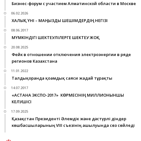
Бизнес-форум с участием Алматинской области в Москве
06.02.2026
ХАЛЫҚ ҮНІ – МАҢЫЗДЫ ШЕШІМДЕРДІҢ НЕГІЗІ
08.06.2017
МҮМКІНДІГІ ШЕКТЕУЛІЛЕРГЕ ШЕКТЕУ ЖОҚ
20.08.2025
Фейк в отношении отключения электроэнергии в ряде
регионов Казахстана
11.01.2022
Талдықорғанда қоғамдық саяси жағдай тұрақты
14.07.2017
«АСТАНА ЭКСПО-2017» КӨРМЕСІНІҢ МИЛЛИОНЫНШЫ
КЕЛУШІСІ
17.09.2025
Қазақстан Президенті Әлемдік және дәстүрлі діндер
көшбасшыларының VIII съезінің ашылуында сөз сөйледі