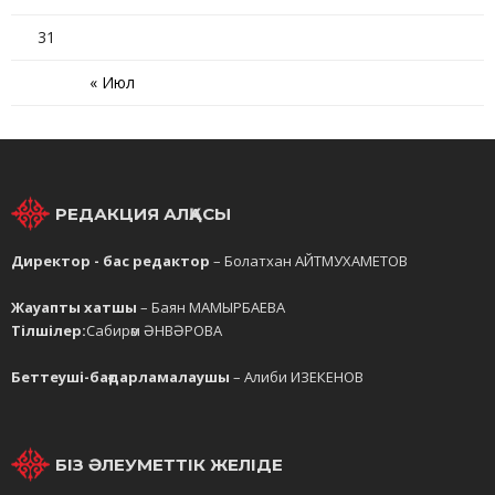
31
« Июл
РЕДАКЦИЯ АЛҚАСЫ
Директор - бас редактор
– Болатхан АЙТМУХАМЕТОВ
Жауапты хатшы
– Баян МАМЫРБАЕВА
Тілшілер:
Сабирәм ӘНВӘРОВА
Беттеуші-бағдарламалаушы
– Алиби ИЗЕКЕНОВ
БІЗ ӘЛЕУМЕТТІК ЖЕЛІДЕ