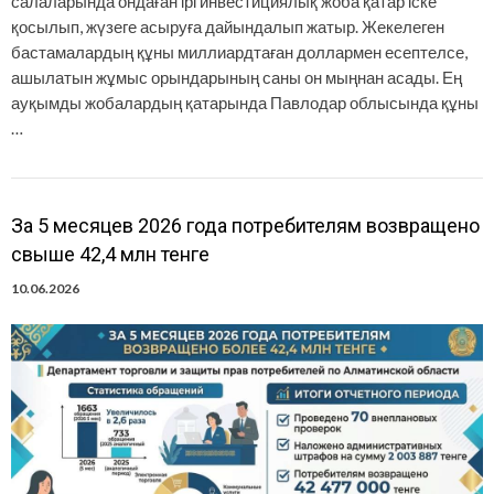
салаларында ондаған ірі инвестициялық жоба қатар іске
қосылып, жүзеге асыруға дайындалып жатыр. Жекелеген
бастамалардың құны миллиардтаған доллармен есептелсе,
ашылатын жұмыс орындарының саны он мыңнан асады. Ең
ауқымды жобалардың қатарында Павлодар облысында құны
…
За 5 месяцев 2026 года потребителям возвращено
свыше 42,4 млн тенге
10.06.2026