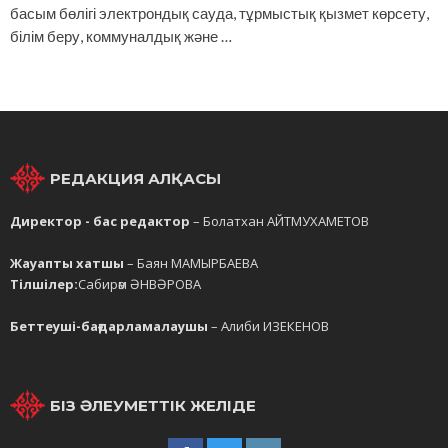
басым бөлігі электрондық сауда, тұрмыстық қызмет көрсету,
білім беру, коммуналдық және …
РЕДАКЦИЯ АЛҚАСЫ
Директор - бас редактор
– Болатхан АЙТМУХАМЕТОВ
Жауапты хатшы
– Баян МАМЫРБАЕВА
Тілшілер:
Сабирәм ӘНВӘРОВА
Беттеуші-бағдарламалаушы
– Алиби ИЗЕКЕНОВ
БІЗ ӘЛЕУМЕТТІК ЖЕЛІДЕ