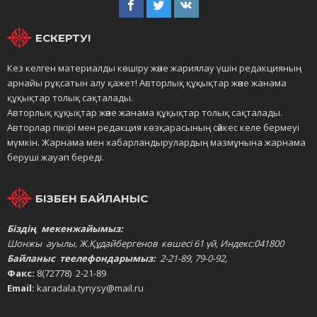
ЕСКЕРТУ!
Кез келген материалды көшіру және жариялау үшін редакцияның
арнайы рұқсатын алу қажет! Авторлық құқықтар және жанама
құқықтар толық сақталады.
Авторлық құқықтар және жанама құқықтар толық сақталады.
Авторлар пікірі мен редакция көзқарасының сәйкес келе бермеуі
мүмкін. Жарнама мен хабарландырулардың мазмұнына жарнама
беруші жауап береді.
БІЗБЕН БАЙЛАНЫС
Біздің мекенжайымыз:
Шонжы ауылы, Ж.Құдайбергенов көшесі 61 үй, Индекс:041800
Байланыс теелефондарымыз:
2-21-89, 79-0-92,
Факс:
8(72778) 2-21-89
Email:
karadala.tynysy@mail.ru