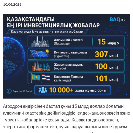
10.06.2026
Агродрон өндірісінен бастап құны 15 млрд доллар болатын
алюминий кластеріне дейінгі өндіріс: елде жаңа өнеркәсіп және
туристік жобалар іске қосылады. Қазақстанда өнеркәсіп,
энергетика, фармацевтика, ауыл шаруашылығы және туризм