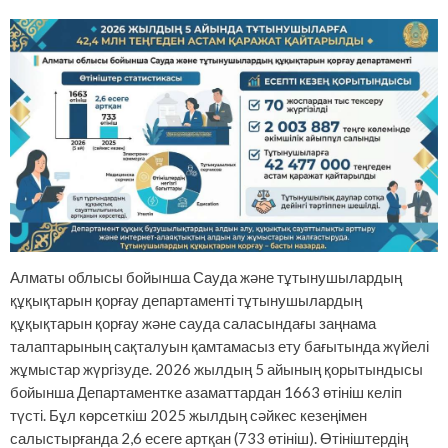
Алматы облысы бойынша Сауда және тұтынушылардың
құқықтарын қорғау департаменті тұтынушылардың
құқықтарын қорғау және сауда саласындағы заңнама
талаптарының сақталуын қамтамасыз ету бағытында жүйелі
жұмыстар жүргізуде. 2026 жылдың 5 айының қорытындысы
бойынша Департаментке азаматтардан 1663 өтініш келіп
түсті. Бұл көрсеткіш 2025 жылдың сәйкес кезеңімен
салыстырғанда 2,6 есеге артқан (733 өтініш). Өтініштердің