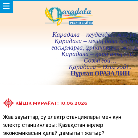
Қарадала – кеудемдегi жез үн 
Қарадала – менiң бала кезiм ғ
ғасырларға, ұрпақтарға жалғ
Қарадала – қара өлең ғой
Сөзiм ғой…
Қарадала – Өзiм ғой!..
Нұрлан ОРАЗАЛИН
КҮНДІК МҰРАҒАТ: 10.06.2026
Жаңа зауыттар, су электр станциялары мен күн
электр станциялары: Қазақстан өңірлер
экономикасын қалай дамытып жатыр?