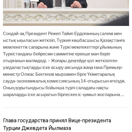
Сондай-ақ Президент Режеп Тайип Ердоғанның сәлемі мен
ыстық ықыласын жеткізіп, Түркия көшбасшысы Қазақстанға
мемлекеттік сапарына және Түркі мемлекеттері ұйымының
Түркістандағы бейресми саммитіне ерекше мән беріп
отырғанын мәлімдеді. – Жоғары деңгейде қол жеткізілген
уағдаластықтарды іске асыру аясында жаңа ғана Премьер-
министр Олжас Бектенов мырзамен бірге Үкіметаралық
сауда-экономикалық комиссиясының 14-отырысын өткіздік.
Оның қорытындысы бойынша түрлі саладағы нақты
шараларды іске асыратын бірлескен іс-қимыл жоспарына …
Глава государства принял Вице-президента
Турции Джевдета Йылмаза