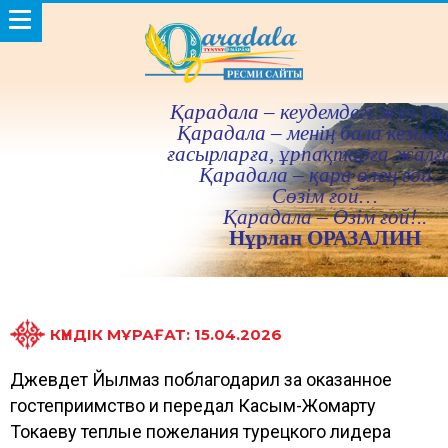
Қарадала – кеудемдегi жез үн 
Қарадала – менiң бала кезiм ғ
ғасырларға, ұрпақтарға жалғ
Қарадала – қара өлең ғой
Сөзiм ғой…
Қарадала – Өзiм ғой!..
Нұрлан ОРАЗАЛИН
КҮНДІК МҰРАҒАТ: 15.04.2026
Джевдет Йылмаз поблагодарил за оказанное
гостеприимство и передал Касым-Жомарту
Токаеву теплые пожелания турецкого лидера