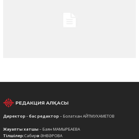
РЕДАКЦИЯ АЛҚАСЫ
Директор - бас редактор
– Болатхан АЙТМУХАМЕТОВ
Жауапты хатшы
– Баян МАМЫРБАЕВА
Тілшілер:
Сабирәм ӘНВӘРОВА