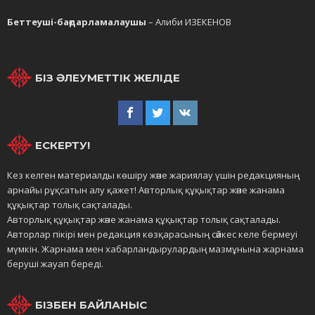
Беттеуші-бағдарламалаушы
– Алиби ИЗЕКЕНОВ
БІЗ ӘЛЕУМЕТТІК ЖЕЛІДЕ
ЕСКЕРТУ!
Кез келген материалды көшіру және жариялау үшін редакцияның
арнайы рұқсатын алу қажет! Авторлық құқықтар және жанама
құқықтар толық сақталады.
Авторлық құқықтар және жанама құқықтар толық сақталады.
Авторлар пікірі мен редакция көзқарасының сәйкес келе бермеуі
мүмкін. Жарнама мен хабарландырулардың мазмұнына жарнама
беруші жауап береді.
БІЗБЕН БАЙЛАНЫС