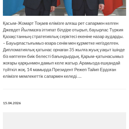
Қасым-Жомарт Тоқаев елімізге алғаш рет сапармен келген
Джевдет Йылмазға ілтипат білдіре отырып, бауырлас Түркия
Қазақстанның стратегиялық серіктесі екеніне назар аударды.
– Бауырластығымыз өзара сенім мен құрметке негізделген.
Дипломатиялық қатынас орнаған 35 жылға жуық уақыт ішінде
біз көптеген биік белесті бағындырдық. Қарым-қатынасымыз
жоғары қарқынмен дамып келе жатыр. Арамызда ешқандай
түйткіл жоқ. 14 мамырда Президент Режеп Тайип Ердоған
елімізге мемлекеттік сапармен келеді. …
15.04.2026